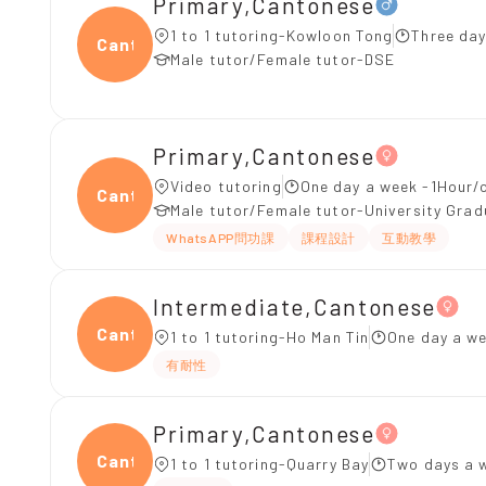
Primary,Cantonese
1 to 1 tutoring-Kowloon Tong
Three day
Canto
Male tutor/Female tutor-DSE
Primary,Cantonese
Video tutoring
One day a week -1Hour/c
Canto
Male tutor/Female tutor-University Gra
WhatsAPP問功課
課程設計
互動教學
Intermediate,Cantonese
Canto
1 to 1 tutoring-Ho Man Tin
One day a we
有耐性
Primary,Cantonese
Canto
1 to 1 tutoring-Quarry Bay
Two days a 