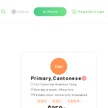
English
AI Match
Register/Login
r
Canto
Primary,Cantonese
1 to 1 tutoring-Kowloon Tong
One day a week -1Hour/cls
Female tutor-University Graduated
有耐性
有愛心
互動教學