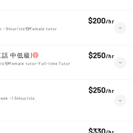
$200
/
hr
k -1Hour/cls
Female tutor
$250
(廣東話 中低級)
/
hr
ls
Female tutor-Full-time Tutor
$250
/
hr
eek -1.5Hour/cls
$330
/
hr