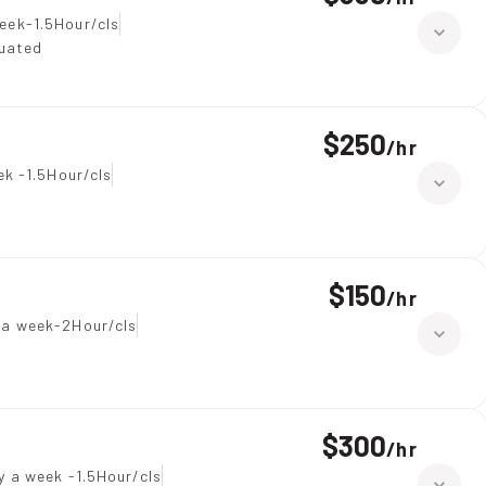
eek-1.5Hour/cls
duated
$250
/
hr
ek -1.5Hour/cls
$150
/
hr
 a week-2Hour/cls
$300
/
hr
y a week -1.5Hour/cls