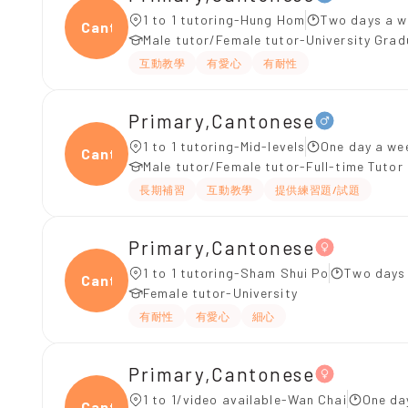
1 to 1 tutoring-Hung Hom
Two days a w
Canto
Male tutor/Female tutor-University Gra
互動教學
有愛心
有耐性
Primary,Cantonese
1 to 1 tutoring-Mid-levels
One day a we
Canto
Male tutor/Female tutor-Full-time Tutor
長期補習
互動教學
提供練習題/試題
Primary,Cantonese
1 to 1 tutoring-Sham Shui Po
Two days
Canto
Female tutor-University
有耐性
有愛心
細心
Primary,Cantonese
1 to 1/video available-Wan Chai
One da
Canto