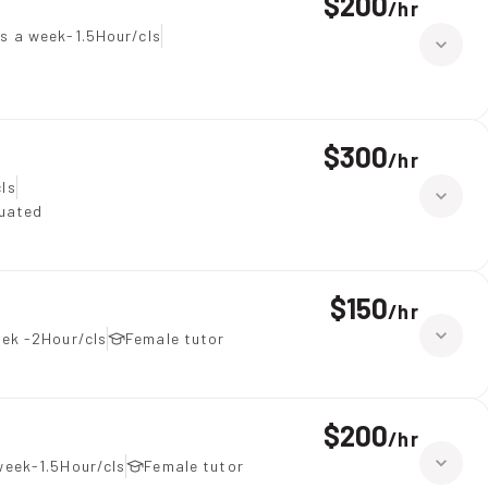
$200
/
hr
s a week-1.5Hour/cls
$300
/
hr
ls
duated
$150
/
hr
ek -2Hour/cls
Female tutor
$200
/
hr
week-1.5Hour/cls
Female tutor