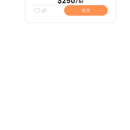
$250
/
hr
留言