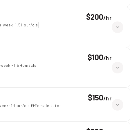
$200
/
hr
a week-1.5Hour/cls
$100
/
hr
 week -1.5Hour/cls
$150
/
hr
week-1Hour/cls
Female tutor