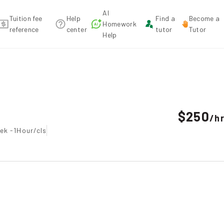
AI
Tuition fee
Help
Find a
Become a
Homework
reference
center
tutor
Tutor
Help
 recommendation
$250
/
h
ek -1Hour/cls