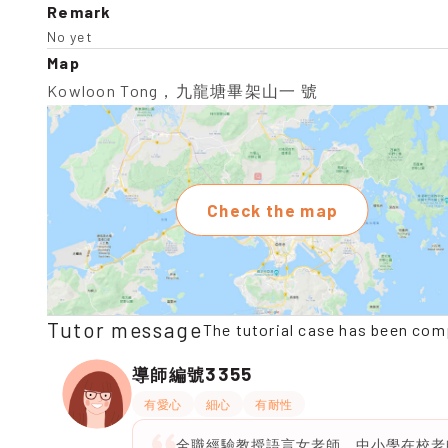
Remark
No yet
Map
Kowloon Tong，九龍塘畢架山一 號
Check the map
Tutor message
The tutorial case has been com
3355
導師編號
有愛心
細心
有耐性
全職經驗教授語言女老師，中小學在校老師