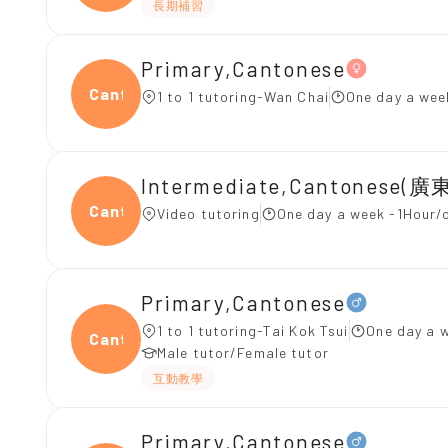
長期補習
Primary,Cantonese
Canto
1 to 1 tutoring-Wan Chai
One day a wee
Intermediate,Cantonese
Canto
Video tutoring
One day a week -1Hour/c
Primary,Cantonese
1 to 1 tutoring-Tai Kok Tsui
One day a w
Canto
Male tutor/Female tutor
互動教學
Primary,Cantonese