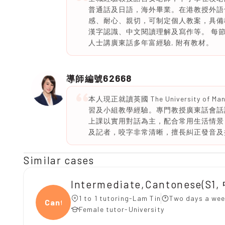
普通話及日語，海外畢業。在港教授外語
感、耐心、親切，可制定個人教案，具備教
漢字認識、中文閱讀理解及寫作等。 每
人士講廣東話多年富經驗, 附有教材。
62668
導師編號
本人現正就讀英國 The University of 
習及小組教學經驗。專門教授廣東話會話
上課以實用對話為主，配合常用生活情景
及記者，咬字非常清晰，擅長糾正發音及
Similar cases
Intermediate,Cantonese(S
1 to 1 tutoring-Lam Tin
Two days a wee
Canto
Female tutor-University