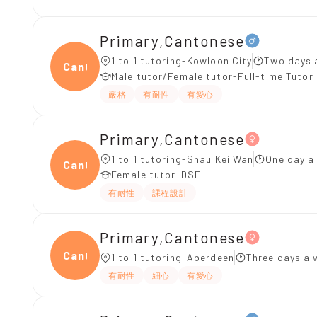
Primary,Cantonese
1 to 1 tutoring-Kowloon City
Two days 
Canto
Male tutor/Female tutor-Full-time Tutor
嚴格
有耐性
有愛心
Primary,Cantonese
1 to 1 tutoring-Shau Kei Wan
One day a
Canto
Female tutor-DSE
有耐性
課程設計
Primary,Cantonese
Canto
1 to 1 tutoring-Aberdeen
Three days a 
有耐性
細心
有愛心