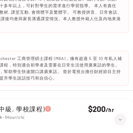
十多年以上，可針對學生的需求進行學習指導。 本人有責任
材, 課堂互動, 會簡體字及繁體字。 可教授拼音、日常會話、
節課後均會與家長溝通課堂情況。本人教授外籍人仕及內地來港
Manchester 工商管理碩士課程 (MBA)，擁有超過 5 至 10 年私人補
課程，特別適合初學者及需要在日常生活使用廣東話的學生。
，幫助學生快速開口講廣東話。 曾於電視台擔任財經節目主持
提升學生說話技巧和自信心。
$200
1, 中級, 學校課程)
/
hr
k-1Hour/cls