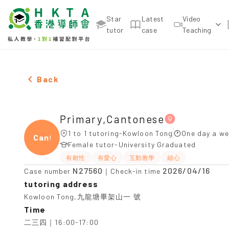
Star
Latest
Video
tutor
case
Teaching
Female Primary,Cantonese，Kowloon Tong Tuition
Back
Primary,Cantonese
1 to 1 tutoring-Kowloon Tong
One day a we
Canto
Female tutor-University Graduated
有耐性
有愛心
互動教學
細心
N27560
2026/04/16
Case number
｜Check-in time
tutoring address
Kowloon Tong,九龍塘畢架山一 號
Time
二三四｜16:00-17:00