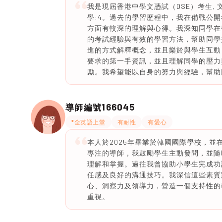
我是現屆香港中學文憑試（DSE）考生, 文憑試
學:4。過去的學習歷程中，我在備戰公
方面有較深的理解與心得。我深知同學在
的考試經驗與有效的學習方法，幫助同學
進的方式解釋概念，並且樂於與學生互動
要求的第一手資訊，並且理解同學的壓力
勵。我希望能以自身的努力與經驗，幫助
166045
導師編號
*全英語上堂
有耐性
有愛心
本人於2025年畢業於韓國國際學校，
專注的導師，我鼓勵學生主動發問，並隨
理解和掌握。過往我曾協助小學生完成功
任感及良好的溝通技巧。我深信這些素質
心、洞察力及領導力，營造一個支持性的
重視。