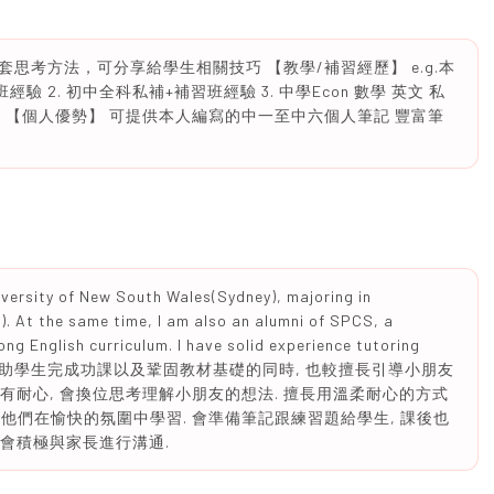
思考方法，可分享給學生相關技巧 【教學/補習經歷】 e.g.本
驗 2. 初中全科私補+補習班經驗 3. 中學Econ 數學 英文 私
經驗 【個人優勢】 可提供本人編寫的中一至中六個人筆記 豐富筆
niversity of New South Wales(Sydney), majoring in
). At the same time, I am also an alumni of SPCS, a
ong English curriculum. I have solid experience tutoring
grades. 在協助學生完成功課以及鞏固教材基礎的同時, 也較擅長引導小朋友
切有耐心, 會換位思考理解小朋友的想法. 擅長用溫柔耐心的方式
讓他們在愉快的氛圍中學習. 會準備筆記跟練習題給學生, 課後也
 會積極與家長進行溝通.