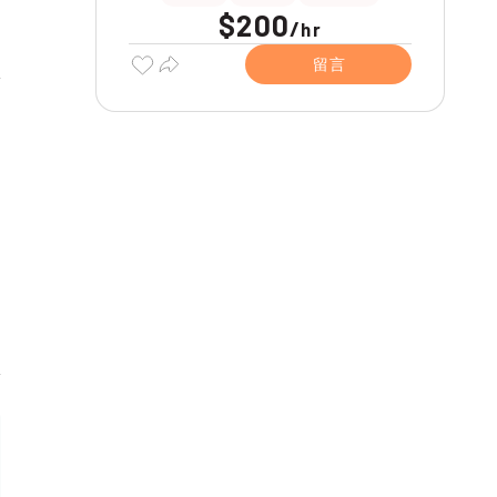
$200
/
hr
留言