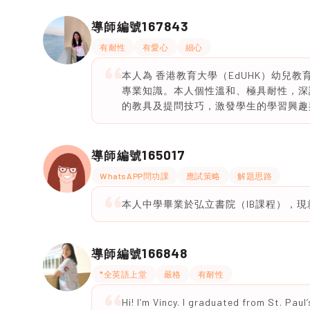
167843
導師編號
有耐性
有愛心
細心
本人為 香港教育大學（EdUHK）幼兒
專業知識。本人個性溫和、極具耐性，深
的教具及提問技巧，激發學生的學習興趣
165017
導師編號
WhatsAPP問功課
應試策略
解題思路
本人中學畢業於弘立書院（IB課程），
166848
導師編號
*全英語上堂
嚴格
有耐性
Hi! I’m Vincy. I graduated from St. Paul