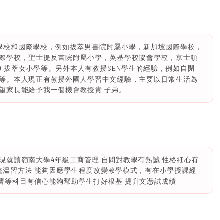
學校和國際學校，例如拔萃男書院附屬小學，新加坡國際學校，
際學校，聖士提反書院附屬小學，英基學校協會學校，京士頓
園),拔萃女小學等。另外本人有教授SEN學生的經驗，例如自閉
等。本人現正有教授外國人學習中文經驗，主要以日常生活為
望家長能給予我一個機會教授貴 子弟。
 現就讀嶺南大學4年級工商管理 自問對教學有熱誠 性格細心有
統溫習方法 能夠因應學生程度改變教學模式，有在小學授課經
經濟等科目有信心能夠幫助學生打好根基 提升文憑試成績