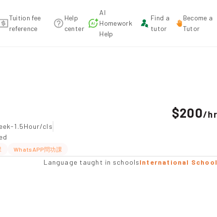
AI
Tuition fee
Help
Find a
Become a
Homework
reference
center
tutor
Tutor
Help
mmendation
$200
/
h
eek-1.5Hour/cls
ted
課
WhatsAPP問功課
Language taught in schools
International Schoo