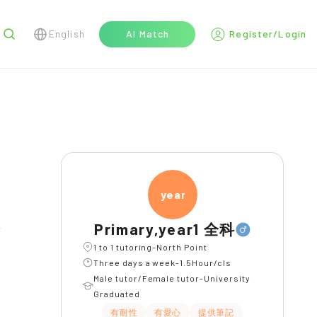
English
AI Match
Register/Login
r
year1
Primary,year1 全科
l
1 to 1 tutoring-North Point
Three days a week-1.5Hour/cls
Male tutor/Female tutor-University
Graduated
有耐性
有愛心
提供筆記