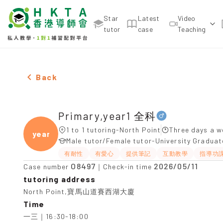
Star
Latest
Video
tutor
case
Teaching
Male Primary,year1 全科，North Point Tuition reco
Back
Primary,year1 全科
1 to 1 tutoring-North Point
Three days a w
year1
Male tutor/Female tutor-University Gradua
有耐性
有愛心
提供筆記
互動教學
指導功
O8497
2026/05/11
Case number
｜Check-in time
tutoring address
North Point,寶馬山道賽西湖大廈
Time
一三｜16:30-18:00
