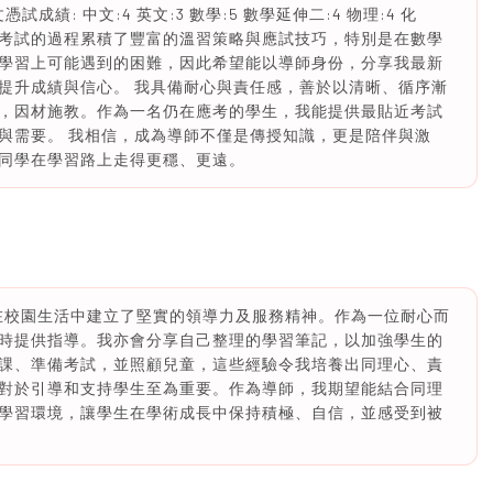
成績: 中文:4 英文:3 數學:5 數學延伸二:4 物理:4 化
開考試的過程累積了豐富的溫習策略與應試技巧，特別是在數學
學習上可能遇到的困難，因此希望能以導師身份，分享我最新
提升成績與信心。 我具備耐心與責任感，善於以清晰、循序漸
，因材施教。作為一名仍在應考的學生，我能提供最貼近考試
與需要。 我相信，成為導師不僅是傳授知識，更是陪伴與激
同學在學習路上走得更穩、更遠。
並在校園生活中建立了堅實的領導力及服務精神。作為一位耐心而
時提供指導。我亦會分享自己整理的學習筆記，以加強學生的
課、準備考試，並照顧兒童，這些經驗令我培養出同理心、責
對於引導和支持學生至為重要。作為導師，我期望能結合同理
學習環境，讓學生在學術成長中保持積極、自信，並感受到被