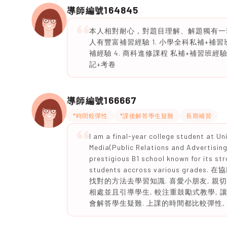
164845
導師編號
本人相對耐心，對題目理解、解題獨有一套
人有豐富補習經驗 1. 小學全科私補+補習班經
補經驗 4. 商科進修課程 私補+補習班
記+考卷
166667
導師編號
*時間較彈性
*課後解答學生疑難
長期補習
I am a final-year college student at U
Media(Public Relations and Advertising
prestigious B1 school known for its str
students accross various 
找對的方法去學習知識. 喜愛小朋友, 親
相處並且引導學生, 較注重鼓勵式教學, 
會解答學生疑難. 上課的時間都比較彈性,