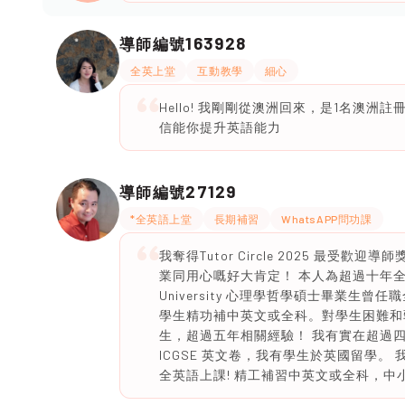
163928
導師編號
全英上堂
互動教學
細心
Hello! 我剛剛從澳洲回來，是1名澳洲
信能你提升英語能力
27129
導師編號
*全英語上堂
長期補習
WhatsAPP問功課
我奪得Tutor Circle 2025 最受
業同用心嘅好大肯定！ 本人為超過十年全
University 心理學哲學碩士畢業生
學生精功補中英文或全科。對學生困難和弱點有豐
生，超過五年相關經驗！ 我有實在超過四年經驗教
ICGSE 英文卷，我有學生於英國留學
全英語上課! 精工補習中英文或全科，中