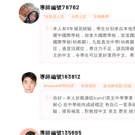
76762
導師編號
*全英語上堂
全英上堂
互動教學
本人有8年補習經驗，學生分別來自本地
耀中國際學校，加拿大國際學校，宣道國
國際學校(幼稚園)，九龍真光中學(幼稚
症，過度活躍症，專注力不足，讀寫障礙
主的中文，令學生可以更好運用中文。希
163812
導師編號
WhatsAPP問功課
長期補習
提供練習題/試題
你好～本人於觀塘區band1英文中學畢業
耐心 在中學校內成績穩定 有自己一套系
驗，擅長補底，對教授中文 英文 歷史 
135695
導師編號