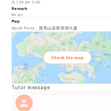
六｜09:00-11:00
Remark
No yet
Map
North Point，寶馬山道賽西湖大廈
Check the map
Tutor message