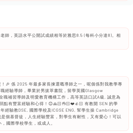
註冊老師，英語水平公開試成績相等於雅思8.5 (每科小分達8)。相
歡迎導師獎！🎉 係 2025 年最多家長揀選嘅導師之一，呢個係對我教學專
職經驗導師，畢業於男拔萃書院，留學英國Glasgow
曾任職全職補習導師及明愛教育機構工作，高等英語口試A級, 誠意為
富經驗和心得！😊🙏🏻👌🏻❤️👍🏻 有教開 SEN 的學
DSE, 國際學校及ICGSE ENG, 幫學生操 Cambridge
。 我是個基督徒，人生經驗豐富，對學生有耐性，又有愛心！可以
小，國際學校學生，或成人。