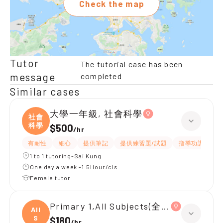
Check the map
Tutor
The tutorial case has been
message
completed
Similar cases
大學一年級, 社會科學
社會
科學
$500
/
hr
有耐性
細心
提供筆記
提供練習題/試題
指導功課
互
1 to 1 tutoring-Sai Kung
One day a week -1.5Hour/cls
Female tutor
Primary 1,All Subjects(全英上堂)
All
S
$180
/
hr