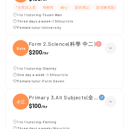
*全英語上堂
有耐性
細心
提供筆記
提供練習題/試題
1 to 1 tutoring-Tsuen Wan
Three days a week-1.5Hour/cls
Female tutor-University
Form 2,Science(科學 中二)
Scien
$200
/
hr
1 to 1 tutoring-Stanley
One day a week -1.5Hour/cls
Female tutor-Form Seven
Primary 3,All Subjects(全科，小三，D)
小三
$100
/
hr
1 to 1 tutoring-Fanling
Three days a week-1Hour/cls