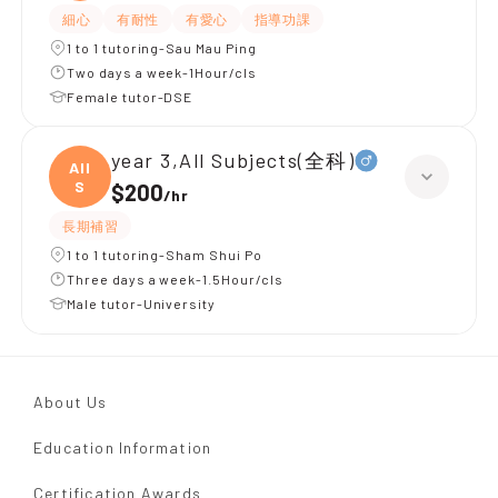
細心
有耐性
有愛心
指導功課
1 to 1 tutoring-Sau Mau Ping
Two days a week-1Hour/cls
Female tutor-DSE
year 3,All Subjects(全科)
All
S
$200
/
hr
長期補習
1 to 1 tutoring-Sham Shui Po
Three days a week-1.5Hour/cls
Male tutor-University
About Us
Education Information
Certification Awards