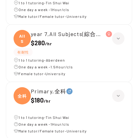
1 to 1 tutoring-Tin Shui Wai
One day a week -1Hour/cls
Male tutor/Female tutor-University
year 7,All Subjects(綜合科學 歷史 地理)
All
S
$280
/
hr
有耐性
1 to 1 tutoring-Aberdeen
One day a week -1.5Hour/cls
Female tutor-University
Primary,全科
全科
$180
/
hr
1 to 1 tutoring-Tin Shui Wai
One day a week -1Hour/cls
Male tutor/Female tutor-University