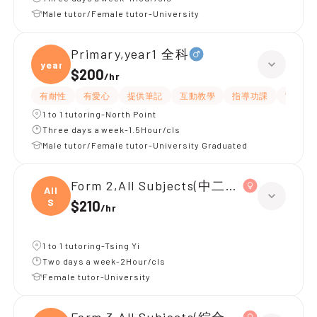
Male tutor/Female tutor-University
Primary,year1 全科
year1
$200
/
hr
有耐性
有愛心
提供筆記
互動教學
指導功課
What
1 to 1 tutoring-North Point
Three days a week-1.5Hour/cls
Male tutor/Female tutor-University Graduated
Form 2,All Subjects(中二全科)|Form 3,
All
S
$210
/
hr
1 to 1 tutoring-Tsing Yi
Two days a week-2Hour/cls
Female tutor-University