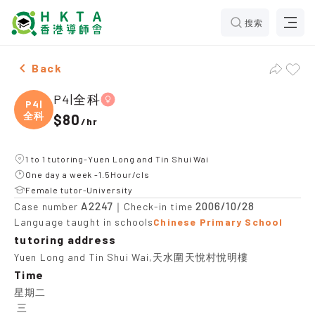
搜索
One Male & One Female P4|全科，Yuen Long and Tin Shu
Back
P4|全科
P4|
全科
$80
/
hr
1 to 1 tutoring-Yuen Long and Tin Shui Wai
One day a week -1.5Hour/cls
Female tutor-University
A2247
2006/10/28
Case number
｜Check-in time
Language taught in schools
Chinese Primary School
tutoring address
Yuen Long and Tin Shui Wai,天水圍天悅村悅明樓
Time
星期二

 三
