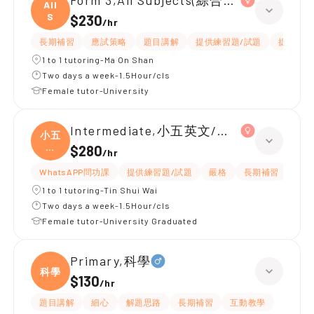
Form 3,All Subjects(綜合科學/英文)
All
S
$230
/
hr
長期補習
應試策略
題目講解
提供練習題/試題
提供筆記
1 to 1 tutoring-Ma On Shan
Two days a week-1.5Hour/cls
Female tutor-University
Intermediate,小五英文/數學 全科
小五
英
$280
/
hr
文/
WhatsAPP問功課
提供練習題/試題
嚴格
長期補習
課程
1 to 1 tutoring-Tin Shui Wai
Two days a week-1.5Hour/cls
Female tutor-University Graduated
Primary,科學
科學
$130
/
hr
題目講解
細心
解題思路
長期補習
互動教學