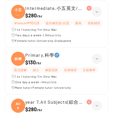
Intermediate,小五英文/數學 全科
小五
英
$280
/
hr
文/
WhatsAPP問功課
提供練習題/試題
嚴格
長期補習
課程
1 to 1 tutoring-Tin Shui Wai
Two days a week-1.5Hour/cls
Female tutor-University Graduated
Primary,科學
科學
$130
/
hr
題目講解
細心
解題思路
長期補習
互動教學
1 to 1 tutoring-Tin Shui Wai
One day a week -1Hour/cls
Male tutor/Female tutor-University
year 7,All Subjects(綜合科學 歷史 地理)
All
S
$280
/
hr