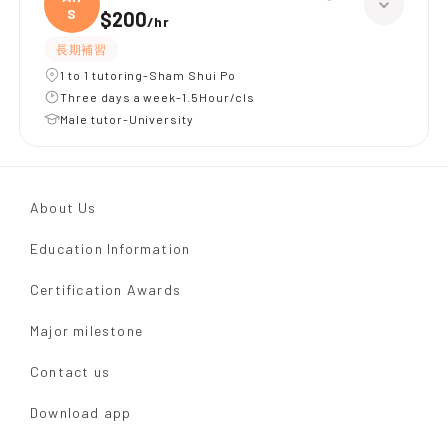
S
$200
/
hr
長期補習
1 to 1 tutoring-Sham Shui Po
Three days a week-1.5Hour/cls
Male tutor-University
About Us
Education Information
Certification Awards
Major milestone
Contact us
Download app