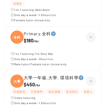
有耐性
1 to 1 tutoring-Aberdeen
One day a week -1.5Hour/cls
Female tutor-University
Primary,全科
全科
$180
/
hr
1 to 1 tutoring-Tin Shui Wai
One day a week -1Hour/cls
Male tutor/Female tutor-University
大學一年級,大學, 環境科學
大學
$450
/
hr
長期補習
互動教學
題目講解
提供筆記
有愛心
有耐
Video tutoring
One day a week -1.5Hour/cls