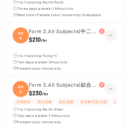
1 to 1 tutoring-North Point
Three days a week-1.5Hour/cls
Male tutor/Female tutor-University Graduated
Form 2,All Subjects(中二全科)|Form 3,
All
S
$210
/
hr
1 to 1 tutoring-Tsing Yi
Two days a week-2Hour/cls
Female tutor-University
Form 3,All Subjects(綜合科學/英文)
All
S
$230
/
hr
長期補習
應試策略
題目講解
提供練習題/試題
提供筆記
1 to 1 tutoring-Ma On Shan
Two days a week-1.5Hour/cls
Female tutor-University