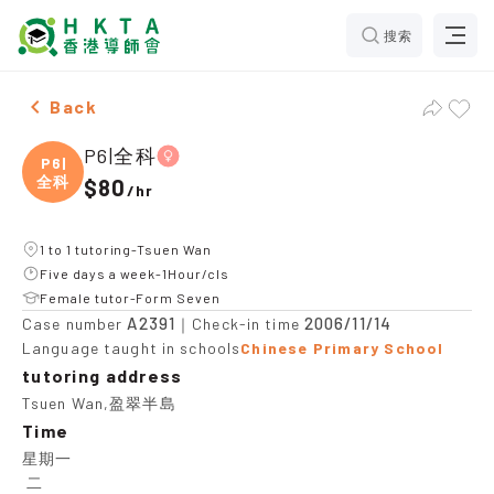
搜索
Female P6|全科，Tsuen Wan Tuition recommendation
Back
P6|全科
P6|
全科
$80
/
hr
1 to 1 tutoring-Tsuen Wan
Five days a week-1Hour/cls
Female tutor-Form Seven
A2391
2006/11/14
Case number
｜Check-in time
Language taught in schools
Chinese Primary School
tutoring address
Tsuen Wan,盈翠半島
Time
星期一

 二
