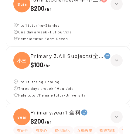
Scien
$200
/
hr
1 to 1 tutoring-Stanley
One day a week -1.5Hour/cls
Female tutor-Form Seven
Primary 3,All Subjects(全科，小三，D)
小三
$100
/
hr
1 to 1 tutoring-Fanling
Three days a week-1Hour/cls
Male tutor/Female tutor-University
Primary,year1 全科
year1
$200
/
hr
有耐性
有愛心
提供筆記
互動教學
指導功課
What