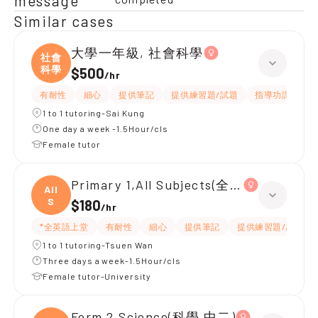
message
Similar cases
大學一年級, 社會科學
社會
科學
$500
/
hr
有耐性
細心
提供筆記
提供練習題/試題
指導功課
互
1 to 1 tutoring-Sai Kung
One day a week -1.5Hour/cls
Female tutor
Primary 1,All Subjects(全英上堂)
All
S
$180
/
hr
*全英語上堂
有耐性
細心
提供筆記
提供練習題/試題
1 to 1 tutoring-Tsuen Wan
Three days a week-1.5Hour/cls
Female tutor-University
Form 2,Science(科學 中二)