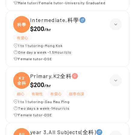
Male tutor/Female tutor-University Graduated
Intermediate,科學
科學
$200
/
hr
有愛心
1 to 1 tutoring-Mong Kok
One day a week -1.5Hour/cls
Female tutor-DSE
Primary,K2全科
K2
全科
$200
/
hr
細心
有耐性
有愛心
指導功課
1 to 1 tutoring-Sau Mau Ping
Two days a week-1Hour/cls
Female tutor-DSE
year 3,All Subjects(全科)
All