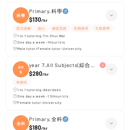
Primary,科學
科學
$130
/
hr
題目講解
細心
解題思路
長期補習
互動教學
1 to 1 tutoring-Tin Shui Wai
One day a week -1Hour/cls
Male tutor/Female tutor-University
year 7,All Subjects(綜合科學 歷史 地理)
All
S
$280
/
hr
有耐性
1 to 1 tutoring-Aberdeen
One day a week -1.5Hour/cls
Female tutor-University
Primary,全科
全科
$180
/
hr