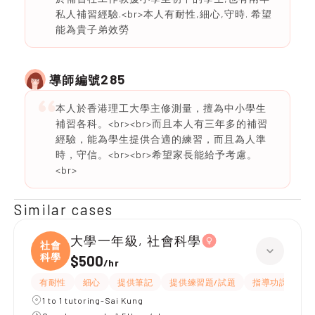
私人補習經驗.<br>本人有耐性,細心,守時. 希望
能為貴子弟效勞
285
導師編號
本人於香港理工大學主修測量，擅為中小學生
補習各科。<br><br>而且本人有三年多的補習
經驗，能為學生提供合適的練習，而且為人準
時，守信。<br><br>希望家長能給予考慮。
<br>
Similar cases
大學一年級, 社會科學
社會
科學
$500
/
hr
有耐性
細心
提供筆記
提供練習題/試題
指導功課
互
1 to 1 tutoring-Sai Kung