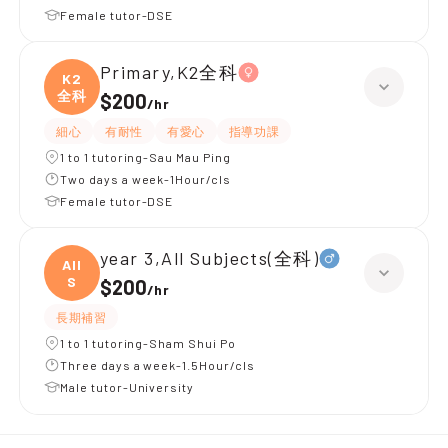
Female tutor-DSE
Primary,K2全科
K2
全科
$200
/
hr
細心
有耐性
有愛心
指導功課
1 to 1 tutoring-Sau Mau Ping
Two days a week-1Hour/cls
Female tutor-DSE
year 3,All Subjects(全科)
All
S
$200
/
hr
長期補習
1 to 1 tutoring-Sham Shui Po
Three days a week-1.5Hour/cls
Male tutor-University