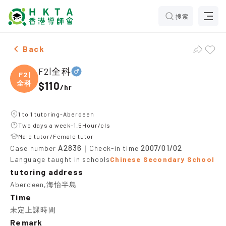
搜索
Male F2|全科，Aberdeen Tuition recommendation
Back
F2|全科
F2|
全科
$110
/
hr
1 to 1 tutoring-Aberdeen
Two days a week-1.5Hour/cls
Male tutor/Female tutor
A2836
2007/01/02
Case number
｜Check-in time
Language taught in schools
Chinese Secondary School
tutoring address
Aberdeen,海怡半島
Time
未定上課時間
Remark