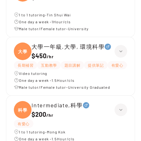
1 to 1 tutoring-Tin Shui Wai
One day a week -1Hour/cls
Male tutor/Female tutor-University
大學一年級,大學, 環境科學
大學
$450
/
hr
長期補習
互動教學
題目講解
提供筆記
有愛心
有耐
Video tutoring
One day a week -1.5Hour/cls
Male tutor/Female tutor-University Graduated
Intermediate,科學
科學
$200
/
hr
有愛心
1 to 1 tutoring-Mong Kok
One day a week -1.5Hour/cls