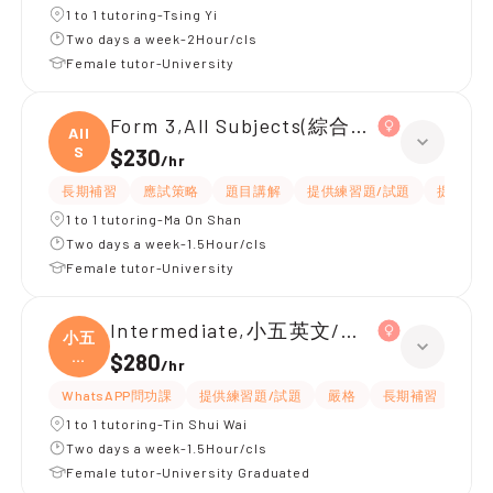
1 to 1 tutoring-Tsing Yi
Two days a week-2Hour/cls
Female tutor-University
Form 3,All Subjects(綜合科學/英文)
All
S
$230
/
hr
長期補習
應試策略
題目講解
提供練習題/試題
提供筆記
1 to 1 tutoring-Ma On Shan
Two days a week-1.5Hour/cls
Female tutor-University
Intermediate,小五英文/數學 全科
小五
英
$280
/
hr
文/
WhatsAPP問功課
提供練習題/試題
嚴格
長期補習
課程
1 to 1 tutoring-Tin Shui Wai
Two days a week-1.5Hour/cls
Female tutor-University Graduated