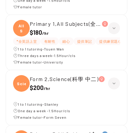
One day a week -1.5Hour/cls
Female tutor
Primary 1,All Subjects(全英上堂)
All
S
$180
/
hr
*全英語上堂
有耐性
細心
提供筆記
提供練習題/試題
1 to 1 tutoring-Tsuen Wan
Three days a week-1.5Hour/cls
Female tutor-University
Form 2,Science(科學 中二)
Scien
$200
/
hr
1 to 1 tutoring-Stanley
One day a week -1.5Hour/cls
Female tutor-Form Seven