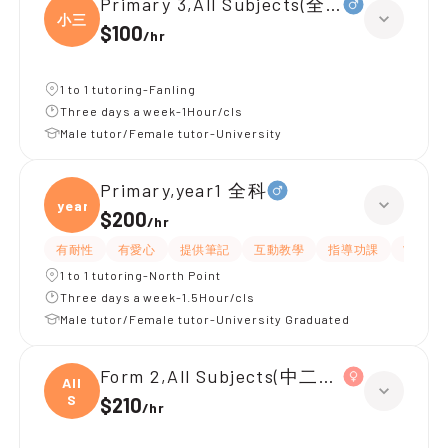
Primary 3,All Subjects(全科，小三，D)
小三
$100
/
hr
1 to 1 tutoring-Fanling
Three days a week-1Hour/cls
Male tutor/Female tutor-University
Primary,year1 全科
year1
$200
/
hr
有耐性
有愛心
提供筆記
互動教學
指導功課
What
1 to 1 tutoring-North Point
Three days a week-1.5Hour/cls
Male tutor/Female tutor-University Graduated
Form 2,All Subjects(中二全科)|Form 3,
All
S
$210
/
hr