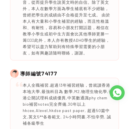
音，從而提升學生說英文時的自信。除了英文
外，本人在數學方面為學生補底有不少經驗，
曾經把學生的成績由不合格提升至七成。 由於
本人有大量和小學生補習的經驗，而且性格溫
和、有耐性，容易和小朋友打開話題，相信在
教導小學生或初中生方面會比其他導師更勝一
籌🙇🏻‍♀️此外，本人亦有教授ADHD學生的經驗，
希望可以盡力幫助到有特殊學習需要的小朋
友，如有興趣請隨時聯絡，謝謝。
74177
導師編號
本人全職補習,超過13年補習經驗，曾就讀香港
本地大學,最強科目為 數學,M2,物理生物化學,香
港公開試理科成績優異,中英數通識phy chem
bio補習notes完全齊備,30年以上
hkcee,Alevel,hkdse past paper, 超過50篇中
文,英文5**各卷範文, 24小時問書,不怕辛勞, 誠
補各級學生