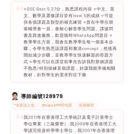
⭐️DSE Best 5 27分，熟悉課程內容 ⭐️中文、英
文、數學及選修課目皆有level 5的成績 ⭐️可提
供各個課題及類型的補充練習 ⭐️曾在中學任朋
輩輔導會一員，會耐心解答學生問題、課後問
書及跟進服務，歡迎隨時WhatsApp問題目 ⭐️
教導學生方面，我會先教導學生每一個基本步
驟，令學生熟悉該課題和釐清concept，然後再
開始減少步驟，並教導學生快速解題的答題方
式 ⭐️學生可以在課堂前事先告訴我對那個課題
不熟悉/特別操練某個課題，好讓我能準備相關
教材，針對學生的需求對症下藥
128979
導師編號
*全英語上堂
WhatsAPP問功課
長期補習
我2011年在香港理工大學統計及電子計算學士
學位畢業（三級榮譽）,我2009年在香港理工大
學讀完投資科學學士學位，我2007年在香港理