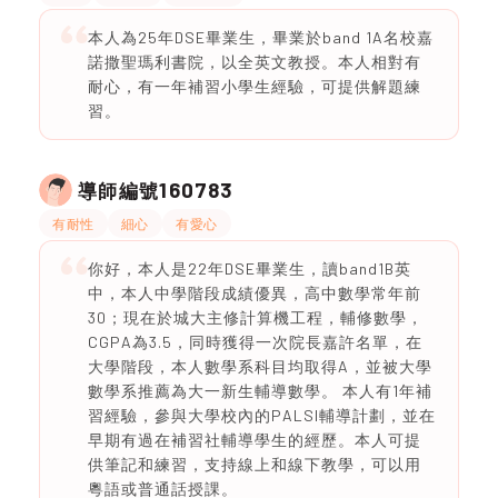
本人為25年DSE畢業生，畢業於band 1A名校嘉
諾撒聖瑪利書院，以全英文教授。本人相對有
耐心，有一年補習小學生經驗，可提供解題練
習。
160783
導師編號
有耐性
細心
有愛心
你好，本人是22年DSE畢業生，讀band1B英
中，本人中學階段成績優異，高中數學常年前
30；現在於城大主修計算機工程，輔修數學，
CGPA為3.5，同時獲得一次院長嘉許名單，在
大學階段，本人數學系科目均取得A，並被大學
數學系推薦為大一新生輔導數學。 本人有1年補
習經驗，參與大學校內的PALSI輔導計劃，並在
早期有過在補習社輔導學生的經歷。本人可提
供筆記和練習，支持線上和線下教學，可以用
粵語或普通話授課。