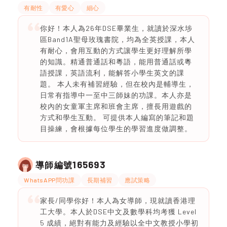
有耐性
有愛心
細心
你好！本人為26年DSE畢業生，就讀於深水埗
區Band1A聖母玫瑰書院，均為全英授課，本人
有耐心，會用互動的方式讓學生更好理解所學
的知識。精通普通話和粵語，能用普通話或粵
語授課，英語流利，能解答小學生英文的課
題。 本人未有補習經驗，但在校內是輔導生，
日常有指導中一至中三師妹的功課。本人亦是
校內的女童軍主席和班會主席，擅長用遊戲的
方式和學生互動。 可提供本人編寫的筆記和題
目操練，會根據每位學生的學習進度做調整。
165693
導師編號
WhatsAPP問功課
長期補習
應試策略
家長/同學你好！本人為女導師，現就讀香港理
工大學。本人於DSE中文及數學科均考獲 Level
5 成績，絕對有能力及經驗以全中文教授小學初