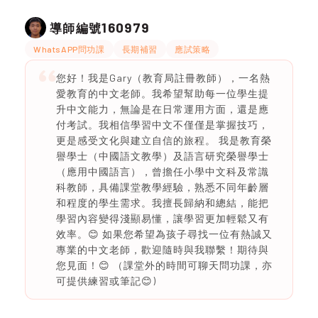
160979
導師編號
WhatsAPP問功課
長期補習
應試策略
您好！我是Gary（教育局註冊教師），一名熱
愛教育的中文老師。我希望幫助每一位學生提
升中文能力，無論是在日常運用方面，還是應
付考試。我相信學習中文不僅僅是掌握技巧，
更是感受文化與建立自信的旅程。 我是教育榮
譽學士（中國語文教學）及語言研究榮譽學士
（應用中國語言），曾擔任小學中文科及常識
科教師，具備課堂教學經驗，熟悉不同年齡層
和程度的學生需求。我擅長歸納和總結，能把
學習內容變得淺顯易懂，讓學習更加輕鬆又有
效率。😊 如果您希望為孩子尋找一位有熱誠又
專業的中文老師，歡迎隨時與我聯繫！期待與
您見面！😊 （課堂外的時間可聊天問功課，亦
可提供練習或筆記😊)