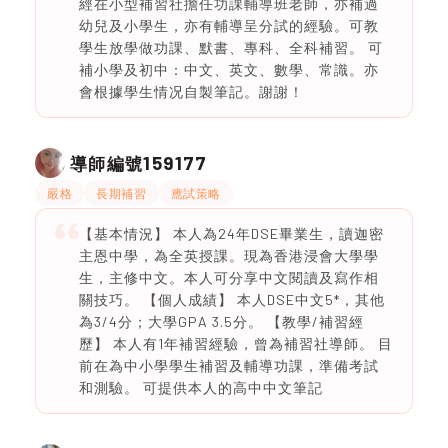
經在小型補習社擔任功課輔導班老師，亦補過
幼兒及小學生，亦有輔導呈分試的經驗。可教
學生放學做功課、默書、專科、全科補習。 可
補小學及初中：中文、英文、數學、常識。亦
會根據學生情况自製筆記。謝謝！
159177
導師編號
嚴格
長期補習
應試策略
【基本情況】 本人為24年DSE畢業生，讀迦密
主恩中學，為全英授課。現為香港浸會大學學
生，主修中文。本人可分享中文閱讀及寫作相
關技巧。 【個人成績】 本人DSE中文5*，其他
為3/4分；大學GPA 3.5分。 【教學/補習經
歷】 本人有1年補習經驗，曾為補習社導師。 目
前在為中小學學生補習及輔導功課，準備考試
和測驗。 可提供本人的高中中文筆記