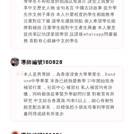
導學生不和程度的知識以免迷茫 課堂上我會分
享中文歷史人物 金句名言 中國古詩故事 提升學
生作文例子庫存 本人什麼程度的學生都能教導
注重對症下藥 讓學生擺脫弱點 個人希望學生能
將勤補拙 注重學生能對中文產生興趣 本人樂意
提供筆記功課鞏固學習 設課後whatsapp問書服
務 喜歡有心鍛鍊中文的學生
160828
導師編號
本人是男導師 ，為香港浸會大學畢業生 , Band
one中學畢業 本身已經熱愛教學 21年開始投身
補習行業 ，社區中心 補習社 私人補習均有涉
獵，同時都係從事緊升學顧問行業 對教育有所
研究 中文綜合卷通識 均有5以上，細心有耐性
願意配合家長 ，目標係想小朋友培養到學習興
趣同埋成績有所進步