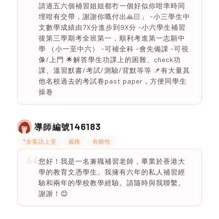
請過五六個補習姐姐都冇一個好似你咁準時同
埋咁有交帶，謝謝你嘅付出🙏🏻」 -小三學生中
文數學成績由7X分進步到9X分 -小六學生補習
後第三學期考全班第一，順利考進第一志願中
學 （小一至中六） -可補全科 -會先備課 -可視
像/上門 🌟解答學生功課上的困難、check功
課、溫習默書/考試/測驗/背默等等 📌有大量其
他名校過去的考試卷past paper，方便同學生
操卷
146183
導師編號
*全英語上堂
嚴格
有耐性
您好！我是一名兼職補習老師，畢業於香港大
學的教育文憑學生。我擁有六年的私人補習經
驗和兩年的學校教學經驗。請隨時與我聯繫。
謝謝！😊