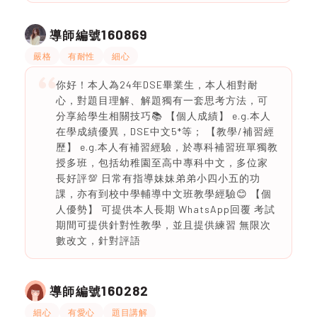
160869
導師編號
嚴格
有耐性
細心
你好！本人為24年DSE畢業生，本人相對耐
心，對題目理解、解題獨有一套思考方法，可
分享給學生相關技巧📚 【個人成績】 e.g.本人
在學成績優異，DSE中文5*等； 【教學/補習經
歷】 e.g.本人有補習經驗，於專科補習班單獨教
授多班，包括幼稚園至高中專科中文，多位家
長好評💯 日常有指導妹妹弟弟小四小五的功
課，亦有到校中學輔導中文班教學經驗😊 【個
人優勢】 可提供本人長期 WhatsApp回覆 考試
期間可提供針對性教學，並且提供練習 無限次
數改文，針對評語
160282
導師編號
細心
有愛心
題目講解