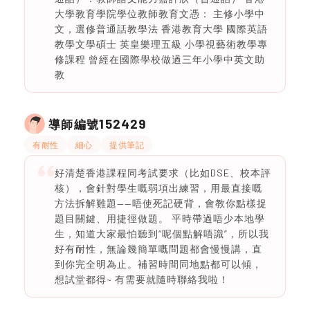
大學教育學院學位教師教育文憑： 主修小學中
文，選修普通話教學法 香港教育大學 國際英語
教學文學碩士 英皇樂理五級 小學視藝術教學專
修課程 曾經在國際學校做過三年小學中英文助
教
152429
導師編號
有耐性
細心
提供筆記
好清楚香港課程同考試要求（比如DSE、校本評
核），會針對學生嘅弱項出練習，用最直接嘅
方法拆解難題——唔使死記硬背，會教你點樣捉
題目關鍵、用捷徑做題。 平時帶過唔少本地學
生，知道大家最怕聽到“呢個點解唔識”，所以我
好有耐性，無論幾簡單嘅問題都會慢慢講，直
到你完全明為止。補習時間同地點都可以傾，
想試堂都得~ 有需要就隨時聯絡我啦！