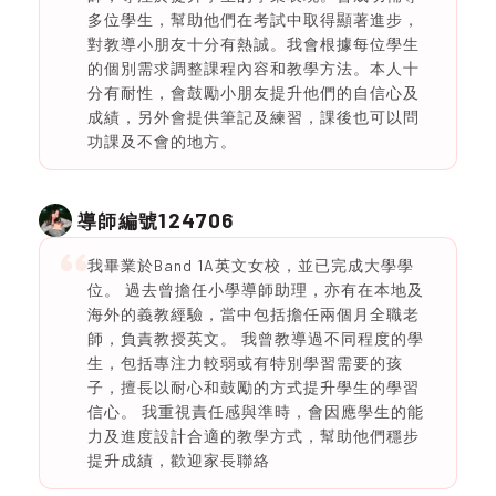
多位學生，幫助他們在考試中取得顯著進步，
對教導小朋友十分有熱誠。我會根據每位學生
的個別需求調整課程內容和教學方法。本人十
分有耐性，會鼓勵小朋友提升他們的自信心及
成績，另外會提供筆記及練習，課後也可以問
功課及不會的地方。
124706
導師編號
我畢業於Band 1A英文女校，並已完成大學學
位。 過去曾擔任小學導師助理，亦有在本地及
海外的義教經驗，當中包括擔任兩個月全職老
師，負責教授英文。 我曾教導過不同程度的學
生，包括專注力較弱或有特別學習需要的孩
子，擅長以耐心和鼓勵的方式提升學生的學習
信心。 我重視責任感與準時，會因應學生的能
力及進度設計合適的教學方式，幫助他們穩步
提升成績，歡迎家長聯絡