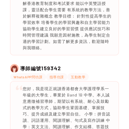
解香港教育制度和考試要求 能以中英雙語授
課，靈活配合學生需要 有系統的教學方法，善
於解釋複雜概念 教學目標： 針對性提高學生的
學習效率 培養學生的學習興趣和自主學習能力
協助學生建立良好的學習習慣 提供應試技巧和
時間管理建議 我願意因材施教，為學生制定合
適的學習計劃。如需了解更多資訊，歡迎隨時
與我聯絡。
159342
導師編號
WhatsAPP問功課
指導功課
互動教學
您好，我是現正就讀香港都會大學護理學系一
年級的大學生，畢業於 Band 1B 中學。本人誠
意應徵補習導師，期望以有系統、耐心及鼓勵
式的教學方式，協助學生鞏固基礎、掌握技
巧、提升成績及建立學習自信。 小學：拼音認
讀、詞語運用、閱讀理解、句式及寫作訓練 中
學：英文文法、閱讀理解、作文結構、答題技