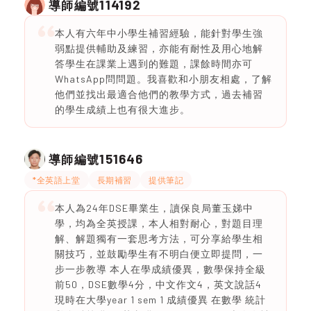
114192
導師編號
本人有六年中小學生補習經驗，能針對學生強
弱點提供輔助及練習，亦能有耐性及用心地解
答學生在課業上遇到的難題，課餘時間亦可
WhatsApp問問題。我喜歡和小朋友相處，了解
他們並找出最適合他們的教學方式，過去補習
的學生成績上也有很大進步。
151646
導師編號
*全英語上堂
長期補習
提供筆記
本人為24年DSE畢業生，讀保良局董玉娣中
學，均為全英授課，本人相對耐心，對題目理
解、解題獨有一套思考方法，可分享給學生相
關技巧，並鼓勵學生有不明白便立即提問，一
步一步教導 本人在學成績優異，數學保持全級
前50，DSE數學4分，中文作文4，英文說話4
現時在大學year 1 sem 1 成績優異 在數學 統計