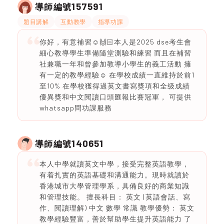
157591
導師編號
題目講解
互動教學
指導功課
你好，有意補習☺️🙌🏻本人是2025 dse考生會
細心教導學生準備隨堂測驗和練習 而且在補習
社兼職一年和曾參加教導小學生的義工活動 擁
有一定的教學經驗☺️ 在學校成績一直維持於前1
至10% 在學校獲得過英文書寫獎項和全级成績
優異獎和中文閱讀口頭匯報比賽冠軍， 可提供
whatsapp問功課服務
140651
導師編號
本人中學就讀英文中學，接受完整英語教學，
有着扎實的英語基礎和溝通能力。現時就讀於
香港城市大學管理學系，具備良好的商業知識
和管理技能。 擅長科目： 英文 (英語會話、寫
作、閱讀理解) 中文 數學 常識 教學優勢： 英文
教學經驗豐富，善於幫助學生提升英語能力 了