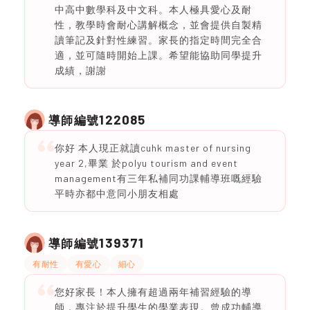
中高中數學科及中文科。本人極具愛心及耐
性，教學時會耐心講解概念，並會提供自製精
讀筆記及針對性練習。家長的指定時間完全合
適，並可隨時開始上課。希望能協助同學提升
成績，謝謝
122085
導師編號
你好 本人現正就讀cuhk master of nursing
year 2,畢業 於polyu tourism and event
management有三年私補同功課輔導班嘅經驗
平時亦都中意同小朋友相處
139371
導師編號
有耐性
有愛心
細心
您好家長！本人擁有超過兩年補習經驗的導
師，專注於提升學生的學業表現。曾成功輔導