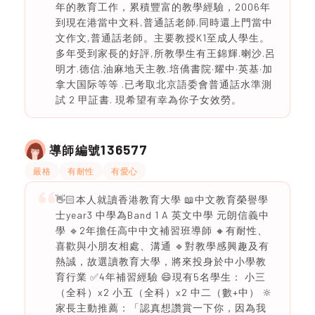
年的教育工作，累積豐富的教學經驗，2006年
到現在港當中文科,普通話老師.同時還上門當中
文作文,普通話老師。主要教授K1至成人學生。
多年受到家長的好評,所教學生有王錦輝.喇沙.呂
明才.德信.油麻地天主教.培僑書院·耀中·英基·加
拿大国际等等 .已考取北京語委會普通話水準測
試 2 甲証書. 現希望有幸為你子女效勞。
136577
導師編號
嚴格
有耐性
有愛心
👋🏻本人就讀香港教育大學 📖中文教育榮譽學
士year3 中學為Band 1 A 英文中學 元朗信義中
學 🔹2年擔任高中中文補習班導師 🔸有耐性、
喜歡與小朋友相處、溝通 🔹對教學感興趣及有
熱誠，故選讀教育大學，將來投身於中小學教
育行業 ✅4年補習經驗 😄現有5名學生： 小三
（全科）x2 小五（全科）x2 中二（數+中） 🔆
家長主動推薦：「認真想讚賞一下你，因為我