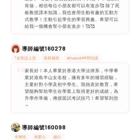
肯做，相信每位小朋友都可以有進步🥰 除了死
板教授課本知識，我也會用生動有趣的互動方
式教學！主動引起學生的學習興趣。希望可以
給我一個機會幫小朋友進步！🥰🥰
160278
導師編號
*全英語上堂
長期補習
WhatsAPP問功課
家長好！本人畢業於香港大學法律系，中學畢
業於港島半山女名校，擁有多年的補習經驗，
主要針對小學及初中學生。我熱衷於教育，希
望能夠幫助學生在學業上取得更好的成績，為
升學作準備，傳授面試考試技巧！希望幫到您
～
160098
導師編號
有耐性
有愛心
細心