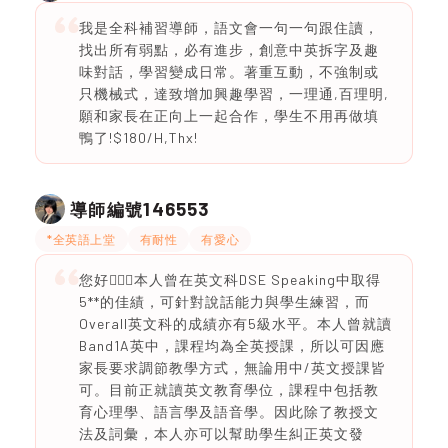
我是全科補習導師，語文會一句一句跟住讀，
找出所有弱點，必有進步，創意中英拆字及趣
味對話，學習變成日常。著重互動，不強制或
只機械式，達致增加興趣學習，一理通,百理明,
願和家長在正向上一起合作，學生不用再做填
鴨了!$180/H,Thx!
146553
導師編號
*全英語上堂
有耐性
有愛心
您好🙋🏻‍♀️本人曾在英文科DSE Speaking中取得
5**的佳績，可針對說話能力與學生練習，而
Overall英文科的成績亦有5級水平。本人曾就讀
Band1A英中，課程均為全英授課，所以可因應
家長要求調節教學方式，無論用中/英文授課皆
可。目前正就讀英文教育學位，課程中包括教
育心理學、語言學及語音學。因此除了教授文
法及詞彙，本人亦可以幫助學生糾正英文發