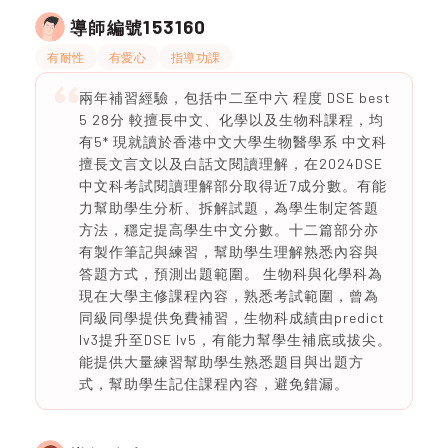
153160
導師編號
有耐性
有愛心
指導功課
兩年補習經驗，包括中二至中六 程度 DSE best
5 28分 較擅長中文、化學以及生物科課程，均
有5* 現就讀於香港中文大學生物醫學系 中文科
擅長文言文以及白話文閱讀理解，在2024DSE
中文科考試閱讀理解部分取得近7成分數。有能
力幫助學生分析、拆解試題，為學生制定答題
方法，穩定提高學生中文分數。十二篇部分亦
有製作筆記與練習，幫助學生理解熟悉內容與
答題方式，預測出題範圍。 生物科與化學科為
現在大學主修課程內容，熟悉考試範圍，曾為
同級同學提供免費補習，生物科成績由predict
lv3提升至DSE lv5，有能力幫學生補底或拔尖。
能提供大量練習幫助學生熟悉題目與出題方
式，幫助學生記住課程內容，避免錯漏。