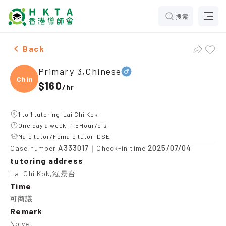
搜索
Male Primary 3,Chinese，Lai Chi Kok Tuition recomme
Back
Primary 3,Chinese
Chine
$160
/
hr
1 to 1 tutoring-Lai Chi Kok
One day a week -1.5Hour/cls
Male tutor/Female tutor-DSE
A333017
2025/07/04
Case number
｜Check-in time
tutoring address
Lai Chi Kok,泓景台
Time
可商議
Remark
No yet