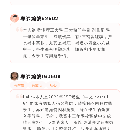
52502
導師編號
本人為 香港理工大學 五大熱門科目 測量系 學
士學位畢業生，成績優異，有3年補習經驗，擅
長補中英數，尢其是補底，補過小四至小六及
中一，學生都有明顯進步，懂得和小朋友相
處，令學生有興趣學習。
160509
導師編號
有耐性
有愛心
細心
Hello~本人是2025年DSE考生（中文 overall
5*) 而家有擔私人補習導師，曾接觸不同程度嘅
學生，亦知道如何因材施教，能在學生的角度
入手教學。 另外，我高中三年學校預估中文成
績只有2-3，身為過來人，所以 更清楚如何有效
進步。 唔使小朋友資質好好，只要乖乖地勤力