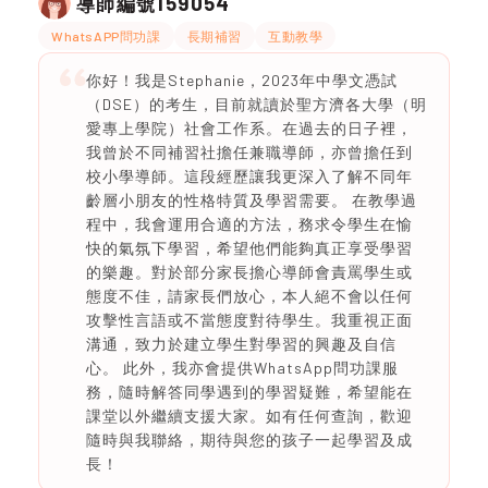
159054
導師編號
WhatsAPP問功課
長期補習
互動教學
你好！我是Stephanie，2023年中學文憑試
（DSE）的考生，目前就讀於聖方濟各大學（明
愛專上學院）社會工作系。在過去的日子裡，
我曾於不同補習社擔任兼職導師，亦曾擔任到
校小學導師。這段經歷讓我更深入了解不同年
齡層小朋友的性格特質及學習需要。 在教學過
程中，我會運用合適的方法，務求令學生在愉
快的氣氛下學習，希望他們能夠真正享受學習
的樂趣。對於部分家長擔心導師會責罵學生或
態度不佳，請家長們放心，本人絕不會以任何
攻擊性言語或不當態度對待學生。我重視正面
溝通，致力於建立學生對學習的興趣及自信
心。 此外，我亦會提供WhatsApp問功課服
務，隨時解答同學遇到的學習疑難，希望能在
課堂以外繼續支援大家。如有任何查詢，歡迎
隨時與我聯絡，期待與您的孩子一起學習及成
長！