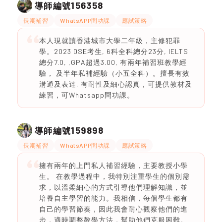
156358
導師編號
長期補習
WhatsAPP問功課
應試策略
本人現就讀香港城市大學二年級，主修犯罪
學。2023 DSE考生, 6科全科總分23分, IELTS
總分7.0, ,GPA超過3.00, 有兩年補習班教學經
驗， 及半年私補經驗（小五全科）。擅長有效
溝通及表達, 有耐性及細心認真，可提供教材及
練習，可Whatsapp問功課。
159898
導師編號
長期補習
WhatsAPP問功課
應試策略
擁有兩年的上門私人補習經驗，主要教授小學
生。 在教學過程中，我特別注重學生的個別需
求，以溫柔細心的方式引導他們理解知識，並
培養自主學習的能力。我相信，每個學生都有
自己的學習節奏，因此我會耐心觀察他們的進
步，適時調整教學方法，幫助他們克服困難。