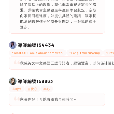
除了課堂上的教學，我也非常重視與家長的溝
通。課後我會主動跟進學生的學習狀況，定期
向家長回報進度，並提供具體的建議，讓家長
能清楚瞭解孩子的成長與問題，一起協助孩子
進步。
154434
導師編號
*WhatsAPP asks about homework
*Long-term tutoring
*Prov
我係英文中文德語三語母語者，經驗豐富，以前係補習
159863
導師編號
有耐性
有愛心
細心
家長你好！可以聯絡我再夾時間～