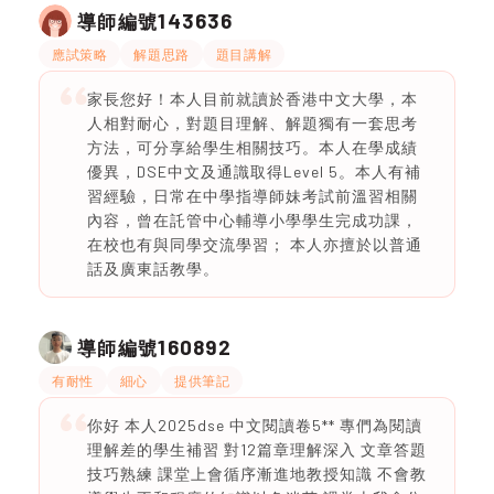
143636
導師編號
應試策略
解題思路
題目講解
家長您好！本人目前就讀於香港中文大學，本
人相對耐心，對題目理解、解題獨有一套思考
方法，可分享給學生相關技巧。本人在學成績
優異，DSE中文及通識取得Level 5。本人有補
習經驗，日常在中學指導師妹考試前溫習相關
內容，曾在託管中心輔導小學學生完成功課，
在校也有與同學交流學習； 本人亦擅於以普通
話及廣東話教學。
160892
導師編號
有耐性
細心
提供筆記
你好 本人2025dse 中文閱讀卷5** 專們為閱讀
理解差的學生補習 對12篇章理解深入 文章答題
技巧熟練 課堂上會循序漸進地教授知識 不會教