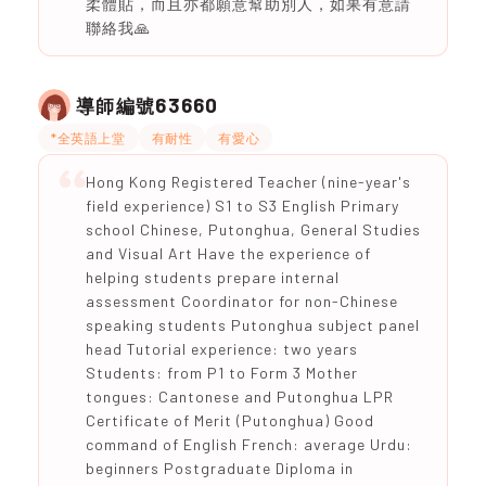
柔體貼，而且亦都願意幫助別人，如果有意請
聯絡我🙏
63660
導師編號
*全英語上堂
有耐性
有愛心
Hong Kong Registered Teacher (nine-year's
field experience) S1 to S3 English Primary
school Chinese, Putonghua, General Studies
and Visual Art Have the experience of
helping students prepare internal
assessment Coordinator for non-Chinese
speaking students Putonghua subject panel
head Tutorial experience: two years
Students: from P1 to Form 3 Mother
tongues: Cantonese and Putonghua LPR
Certificate of Merit (Putonghua) Good
command of English French: average Urdu:
beginners Postgraduate Diploma in