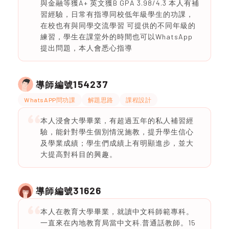
與金融等獲A+ 英文獲B GPA 3.98/4.3 本人有補
習經驗，日常有指導同校低年級學生的功課，
在校也有與同學交流學習 可提供的不同年級的
練習，學生在課堂外的時間也可以WhatsApp
提出問題，本人會悉心指導
154237
導師編號
WhatsAPP問功課
解題思路
課程設計
本人浸會大學畢業，有超過五年的私人補習經
驗，能針對學生個別情況施教，提升學生信心
及學業成績；學生們成績上有明顯進步，並大
大提高對科目的興趣。
31626
導師編號
本人在教育大學畢業，就讀中文科師範專科。
一直來在內地教育局當中文科.普通話教師。15