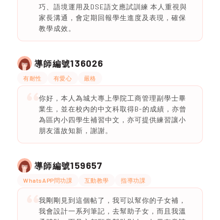
巧、語境運用及DSE語文應試訓練 本人重視與
家長溝通，會定期回報學生進度及表現，確保
教學成效。
136026
導師編號
有耐性
有愛心
嚴格
你好，本人為城大專上學院工商管理副學士畢
業生，並在校內的中文科取得B-的成績，亦曾
為區內小四學生補習中文，亦可提供練習讓小
朋友溫故知新，謝謝。
159657
導師編號
WhatsAPP問功課
互動教學
指導功課
我剛剛見到這個帖了，我可以幫你的子女補，
我會設計一系列筆記，去幫助子女，而且我溫