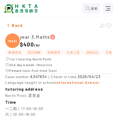
搜索
Female year 3,Maths，North Point Tuition recommenda
Back
year 3,Maths
Maths
$400
/
hr
解題思路
題目講解
長期補習
全英上堂
課程設計
互動教
1 to 1 tutoring-North Point
One day a week -1Hour/cls
Female tutor-Full-time Tutor
A347834
2026/04/23
Case number
｜Check-in time
Language taught in schools
International School
tutoring address
North Point,雲景道
Time
一二四｜17:00-19:00

六｜10:00-18:00