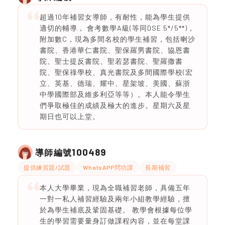
超過10年補習女導師，有耐性，能為學生提供
適切的輔導， 會考數學A級(等同DSE 5*/5**)，
附加數C，現為多間名校的學生補習，包括喇沙
書院、香港華仁書院、聖保羅男書院、協恩書
院、聖士提反書院、聖若瑟書院、聖羅撒書
院、聖保祿學校、真光書院及多間國際學校(宏
立、英基、德瑞、耀中、星架坡、美國、蘇浙
中學國際部及維多利亞等等）。本人能令學生
們爭取極佳的成績及極大的進步。星期六及星
期日也可以上堂。
100489
導師編號
提供練習題/試題
WhatsAPP問功課
長期補習
本人大學畢業，現為全職補習老師，具備五年
一對一私人補習經驗及兩年小組教學經驗，擅
於為學生補底及鞏固基礎。 教學會根據每位學
生的學習需要量身訂做課程內容，並在每堂課