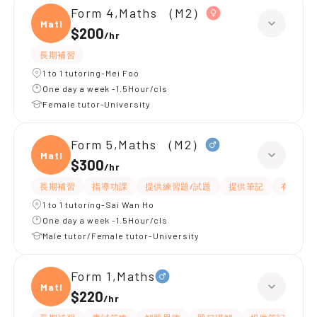
Form 4,Maths （M2）
Maths
$200
/
hr
長期補習
1 to 1 tutoring-Mei Foo
One day a week -1.5Hour/cls
Female tutor-University
Form 5,Maths （M2）
Maths
$300
/
hr
長期補習
指導功課
提供練習題/試題
提供筆記
有耐性
1 to 1 tutoring-Sai Wan Ho
One day a week -1.5Hour/cls
Male tutor/Female tutor-University
Form 1,Maths
Maths
$220
/
hr