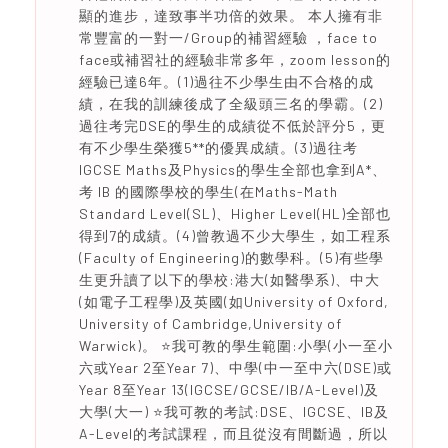
顯的進步，達致事半功倍的效果。 本人擁有非
常豐富的一對一/Group的補習經驗 ，face to
face或補習社的經驗非常多年，zoom lesson的
經驗已達6年。(1)過往不少學生由不合格的成
績，在我的訓練後成了全級頭三名的學霸。(2)
過往考完DSE的學生的成績從不低於評分5，更
有不少學生榮獲5**的優異成績。(3)過往考
IGCSE Maths及Physics的學生全部也拿到A*、
考 IB 的國際學校的學生(在Maths-Math
Standard Level(SL)、Higher Level(HL)全部也
得到7的成績。(4)曾教過不少大學生，如工程系
(Faculty of Engineering)的數學科。(5)有些學
生更升讀了以下的學校:港大(如醫學系)、中大
(如電子工程學)及英國(如University of Oxford,
University of Cambridge,University of
Warwick)。 ⭐️我可教的學生範圍:小學(小一至小
六或Year 2至Year 7)、中學(中一至中六(DSE)或
Year 8至Year 13(IGCSE/GCSE/IB/A-Level)及
大學(大一) ⭐️我可教的考試:DSE、IGCSE、IB及
A-Level的考試課程，而且從沒有間斷過，所以