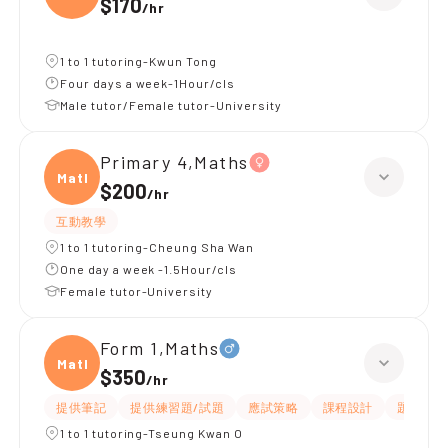
$170
/
hr
1 to 1 tutoring-Kwun Tong
Four days a week-1Hour/cls
Male tutor/Female tutor-University
Primary 4,Maths
Maths
$200
/
hr
互動教學
1 to 1 tutoring-Cheung Sha Wan
One day a week -1.5Hour/cls
Female tutor-University
Form 1,Maths
Maths
$350
/
hr
提供筆記
提供練習題/試題
應試策略
課程設計
題目講解
1 to 1 tutoring-Tseung Kwan O