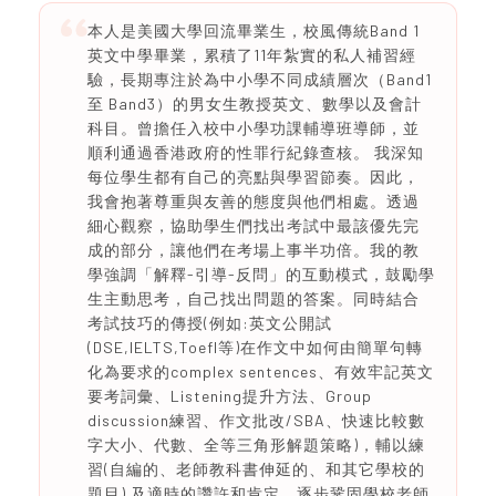
本人是美國大學回流畢業生，校風傳統Band 1
英文中學畢業，累積了11年紮實的私人補習經
驗，長期專注於為中小學不同成績層次（Band1
至 Band3）的男女生教授英文、數學以及會計
科目。曾擔任入校中小學功課輔導班導師，並
順利通過香港政府的性罪行紀錄查核。 我深知
每位學生都有自己的亮點與學習節奏。因此，
我會抱著尊重與友善的態度與他們相處。透過
細心觀察，協助學生們找出考試中最該優先完
成的部分，讓他們在考場上事半功倍。我的教
學強調「解釋-引導-反問」的互動模式，鼓勵學
生主動思考，自己找出問題的答案。同時結合
考試技巧的傳授(例如:英文公開試
(DSE,IELTS,Toefl等)在作文中如何由簡單句轉
化為要求的complex sentences、有效牢記英文
要考詞彙、Listening提升方法、Group
discussion練習、作文批改/SBA、快速比較數
字大小、代數、全等三角形解題策略)，輔以練
習(自編的、老師教科書伸延的、和其它學校的
題目) 及適時的讚許和肯定，逐步鞏固學校老師