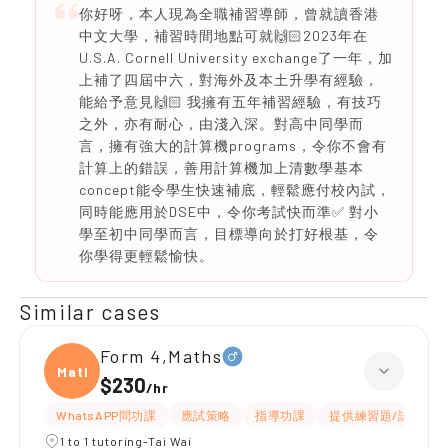
你好呀，本人現為全職補習導師，曾就讀香港
中文大學，補習時間地點可就🙌🏻2023年在
U.S.A. Cornell University exchange了一年，加
上補了四屆中六，對海外及本土升學有經驗，
能給予意見🙌🏻 我擁有五年補習經驗，有技巧
之外，亦有耐心，由淺入深。對高中同學而
言，擁有強大的計算機programs，令你不會有
計算上的錯誤，善用計算機加上清數學基本
concept能令學生快速補底，輕鬆應付校內試，
同時能應用於DSE中，令你考試快而準✅ 對小
學至初中同學而言，目標導向於打好根基，令
你學得更輕鬆愉快。
Similar cases
Form 4,Maths
Maths
$230
/
hr
WhatsAPP問功課
應試策略
指導功課
提供練習題/試題
1 to 1 tutoring-Tai Wai