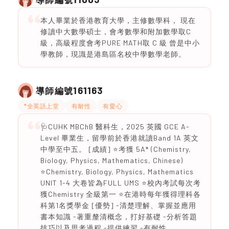
本人畢業於香港教育大學，主修數學科， 現在
修讀中大數學碩士，會考數學和附加數學取C
級，高級程度會考PURE MATH取 C 級 曾是中小
學教師，現識是港島區名校中學數學老師。
161163
導師編號
*全英語上堂
有耐性
有愛心
🩺CUHK MBChB 醫科生，2025 英國 GCE A-
Level 畢業生，留學前於香港就讀Band 1A 英文
中學至中五。 [成績] ⭐️考獲 5A* (Chemistry,
Biology, Physics, Mathematics, Chinese)
⭐️Chemistry, Biology, Physics, Mathematics
UNIT 1-4 大卷皆為FULL UMS ⭐️校內考試每次考
獲Chemistry 全級第一 ⭐️在港時每年獲得理科各
科第1名獎學金 [優勢] -清楚理解、掌握並應用
書本知識 -著重釐清概念，打好基礎 -分析答題
技巧以及思考過程 -提供練習 -有耐性