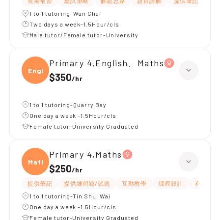
長期補習
應試策略
解題思路
題目講解
提供筆記
提
1 to 1 tutoring-Wan Chai
Two days a week-1.5Hour/cls
Male tutor/Female tutor-University
Primary 4,English、Maths
Engli
$350
/
hr
1 to 1 tutoring-Quarry Bay
One day a week -1.5Hour/cls
Female tutor-University Graduated
Primary 4,Maths
Maths
$250
/
hr
提供筆記
提供練習題/試題
互動教學
課程設計
有耐性
1 to 1 tutoring-Tin Shui Wai
One day a week -1.5Hour/cls
Female tutor-University Graduated