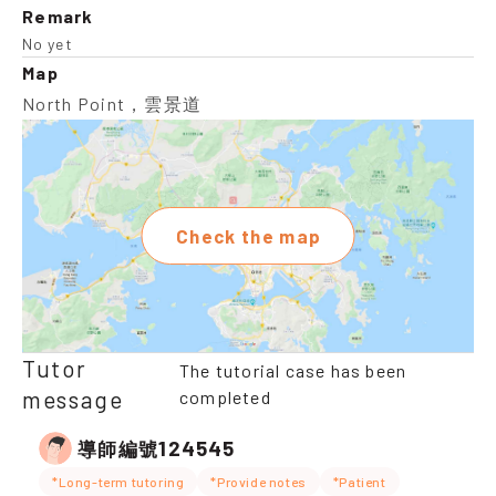
Remark
No yet
Map
North Point，雲景道
Check the map
Tutor
The tutorial case has been
message
completed
124545
導師編號
*Long-term tutoring
*Provide notes
*Patient