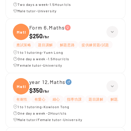
Two days a week-1.5Hour/cls
Male tutor-University
Form 6,Maths
Maths
$250
/
hr
應試策略
題目講解
解題思路
提供練習題/試題
1 to 1 tutoring-Yuen Long
One day a week -1.5Hour/cls
Female tutor-University
year 12,Maths
Maths
$350
/
hr
有耐性
有愛心
細心
指導功課
題目講解
解題思路
1 to 1 tutoring-Kowloon Tong
One day a week -2Hour/cls
Male tutor/Female tutor-University