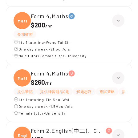
Form 4,Maths
Maths
$200
/
hr
長期補習
1 to 1 tutoring-Wong Tai Sin
One day a week -2Hour/cls
Male tutor/Female tutor-University
Form 4,Maths
Maths
$260
/
hr
提供筆記
提供練習題/試題
解題思路
應試策略
課程設計
1 to 1 tutoring-Tin Shui Wai
One day a week -1.5Hour/cls
Female tutor-University
Form 2,English(中二)、Chinese(中二)、
Engli