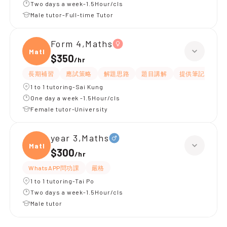
Two days a week-1.5Hour/cls
Male tutor-Full-time Tutor
Form 4,Maths
Maths
$350
/
hr
長期補習
應試策略
解題思路
題目講解
提供筆記
提
1 to 1 tutoring-Sai Kung
One day a week -1.5Hour/cls
Female tutor-University
year 3,Maths
Maths
$300
/
hr
WhatsAPP問功課
嚴格
1 to 1 tutoring-Tai Po
Two days a week-1.5Hour/cls
Male tutor