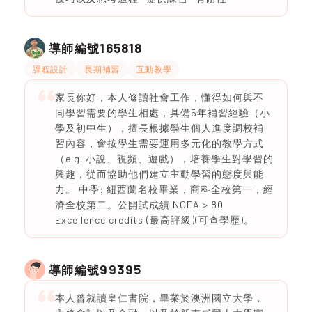
165818
導師編號
課程設計
長期補習
互動教學
家長你好，本人修讀社會工作，懂得如何與不
同學習需要的學生相處，具備5年補習經驗（小
學及初中生），擅長根據學生個人進度調校補
習內容，會按學生需要運用多元化的教學方式
（e.g. 小說、視頻、遊戲），培養學生對學習的
興趣，從而協助他們建立主動學習的態度與能
力。 中學: 紐西蘭名校畢業，商科全校第一，經
濟全校第二。公開試成績 NCEA > 80
Excellence credits (最高評級)(可查學歷)。
99395
導師編號
本人曾就讀皇仁書院，畢業於澳洲國立大學，