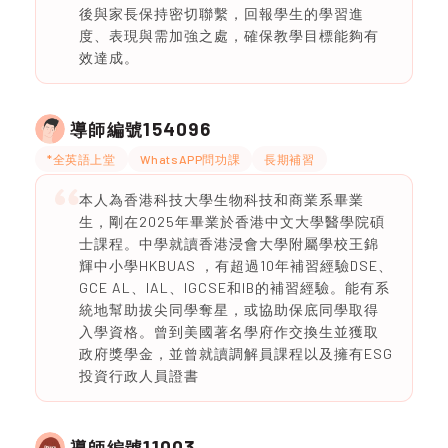
後與家長保持密切聯繫，回報學生的學習進
度、表現與需加強之處，確保教學目標能夠有
效達成。
154096
導師編號
*全英語上堂
WhatsAPP問功課
長期補習
本人為香港科技大學生物科技和商業系畢業
生，剛在2025年畢業於香港中文大學醫學院碩
士課程。中學就讀香港浸會大學附屬學校王錦
輝中小學HKBUAS ，有超過10年補習經驗DSE、
GCE AL、IAL、IGCSE和IB的補習經驗。能有系
統地幫助拔尖同學奪星，或協助保底同學取得
入學資格。曾到美國著名學府作交換生並獲取
政府獎學金，並曾就讀調解員課程以及擁有ESG
投資行政人員證書
11003
導師編號