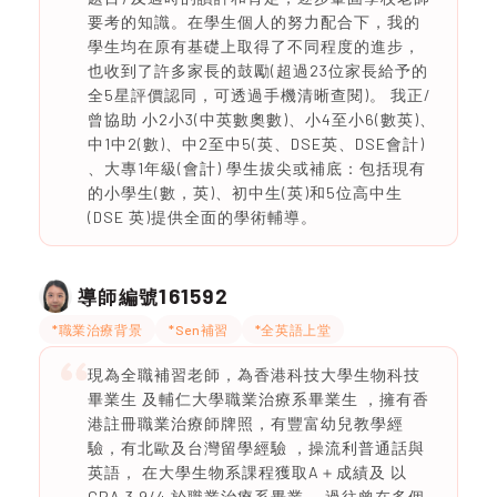
要考的知識。在學生個人的努力配合下，我的
學生均在原有基礎上取得了不同程度的進步，
也收到了許多家長的鼓勵(超過23位家長給予的
全5星評價認同，可透過手機清晰查閱)。 我正/
曾協助 小2小3(中英數奧數)、小4至小6(數英)、
中1中2(數)、中2至中5(英、DSE英、DSE會計)
、大專1年級(會計) 學生拔尖或補底：包括現有
的小學生(數，英)、初中生(英)和5位高中生
(DSE 英)提供全面的學術輔導。
161592
導師編號
*職業治療背景
*Sen補習
*全英語上堂
現為全職補習老師，為香港科技大學生物科技
畢業生 及輔仁大學職業治療系畢業生 ，擁有香
港註冊職業治療師牌照，有豐富幼兒教學經
驗，有北歐及台灣留學經驗 ，操流利普通話與
英語， 在大學生物系課程獲取A＋成績及 以
GPA 3.9/4 於職業治療系畢業， 過往曾在多個