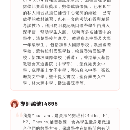
數學比賽獲取獎項，數學成績優異， 已有10年
的私人補習及擔任補習中心老師的經驗， 已有
數學的教材練習，也有一套的考試心得與精通
考試技巧，利用易明易記既口號帶學生由淺入
深學習，幫助學生入腦。 現時有多名補習中的
學生，清楚學校的進度。 教導多名中學及大專
一年級學生， 包括加拿大國際學校，澳洲國際
學校，蒙特梭利國際學校，哈羅香港國際學
校，新加坡國際學校（香港），香港華人基督
教聯會真道書院（中學部），聖保羅男女中
學，庇理羅士女子中學，香港真光中學，張祝
珊英文中學，聖士提反書院，聖保羅男女中
學，林大輝中學，播道書院等等。
14895
導師編號
我是Miss Lam，是資深的數理科(Maths、M1、
M2、Physics)補習教練，會為學生量身定做適
合他們的教學方法，保證學生在短時間內有明