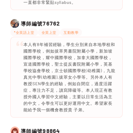
一直都非常緊貼syllabus。
76762
導師編號
*全英語上堂
全英上堂
互動教學
本人有8年補習經驗，學生分別來自本地學校和
國際學校，例如拔萃男書院附屬小學，新加坡
國際學校，耀中國際學校，加拿大國際學校，
宣道國際學校，聖士提反書院附屬小學，英基
學校協會學校，京士頓國際學校(幼稚園)，九龍
真光中學(幼稚園),拔萃女小學等。另外本人有
教授SEN學生的經驗，例如自閉症，過度活躍
症，專注力不足，讀寫障礙等。本人現正有教
授外國人學習中文經驗，主要以日常生活為主
的中文，令學生可以更好運用中文。希望家長
能給予我一個機會教授貴 子弟。
98864
導師編號