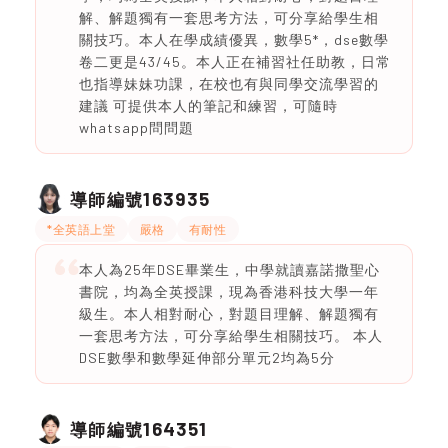
解、解題獨有一套思考方法，可分享給學生相
關技巧。本人在學成績優異，數學5*，dse數學
卷二更是43/45。本人正在補習社任助教，日常
也指導妹妹功課，在校也有與同學交流學習的
建議 可提供本人的筆記和練習，可隨時
whatsapp問問題
163935
導師編號
*全英語上堂
嚴格
有耐性
本人為25年DSE畢業生，中學就讀嘉諾撒聖心
書院，均為全英授課，現為香港科技大學一年
級生。本人相對耐心，對題目理解、解題獨有
一套思考方法，可分享給學生相關技巧。 本人
DSE數學和數學延伸部分單元2均為5分
164351
導師編號