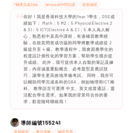
*輔導完成SBA
WhatsAPP問功課
長期補習
你好！我是香港科技大學的Year 1學生，DSE成
績如下： Math：5 M2：5 Physics(Elective 2
& 3)：5 ICT(Elective A & C)：5 本人為人耐
心，熟悉初中及高中課程，有過補習教學經
驗，在校其間曾成功協助同學將數學成績從 2
級提升至 4 級。教學過程中，我會因應學生的
程度設計個性化的學習方案，幫助學生穩步提
升成績。 此外，我可提供本人自製的筆記及練
習，內容涵蓋重點概念、必考題型及應試技
巧，讓學生更高效地準備考試。 同時，我亦可
以輔助同學完成各科的SBA，例如物理和ICT兩
科。 教學語言可選擇 中文、英文或普通話，靈
活配合學生需求。如果我的背景符合你的要
求，歡迎隨時聯絡我！
155241
導師編號
長期補習
應試策略
解題思路