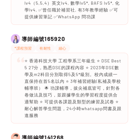
lv4（5,5,4）英文lv4, 數學lv5*, BAFS lv5*, 化
學lv4, ✅曾任職於補習社, 有3年教學經驗 ✅可
提供練習筆記 ✅WhatsApp 問功課
165920
導師編號
*課程預習
有耐性
細心
⭐️ 香港科技大學 工程學系三年級生 ⭐️ DSE Best
5 27分，熟悉DSE的課程內容 ⭐️ 2023年DSE數
學及m2科目分別取得5及5*級別。校內成績一
直保持在首5名以內 ⭐️ 3年補習經驗(私補及學校
輔導班） 🌟 功課輔導，拔尖補底皆可，針對各
卷做法及技巧，並跟據學生的學習程度提供合
適幫助 ⭐️ 可提供各課題及類型的練習及試卷 ⭐️
耐心解答學生問題，24小時whatsapp問書及跟
進服務
141268
導師編號