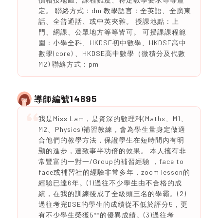
定。 聯絡方式：dm 教學語言：全英語、全廣東
話、全普通話、或中英夾雜。 授課地點：上
門、網課、公眾地方等等皆可。 可授課課程範
圍：小學全科、HKDSE初中數學、HKDSE高中
數學(core) 、HKDSE高中數學（微積分及代數
M2) 聯絡方式：pm
14895
導師編號
我是Miss Lam，是資深的數理科(Maths、M1、
M2、Physics)補習教練，會為學生量身定做適
合他們的教學方法，保證學生在短時間內有明
顯的進步，達致事半功倍的效果。 本人擁有非
常豐富的一對一/Group的補習經驗 ，face to
face或補習社的經驗非常多年，zoom lesson的
經驗已達6年。(1)過往不少學生由不合格的成
績，在我的訓練後成了全級頭三名的學霸。(2)
過往考完DSE的學生的成績從不低於評分5，更
有不少學生榮獲5**的優異成績。(3)過往考