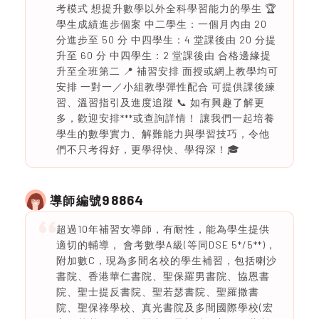
考模式 想提升數學以外全科學習能力的學生 🏆
學生成績進步個案 中二學生：一個月內由 20
分進步至 50 分 中四學生：4 堂課後由 20 分提
升至 60 分 中四學生：2 堂課後由 合格邊緣提
升至全班第二 📍 補習安排 面授或網上教學均可
安排 一對一／小組教學彈性配合 可提供課後練
習、溫習指引及進度追蹤 📞 如有興趣了解更
多，歡迎安排***或查詢詳情！ 讓我們一起培養
學生的數學實力、解難能力與學習技巧，令他
們不只考得好，更學得快、學得深！🎓
98864
導師編號
超過10年補習女導師，有耐性，能為學生提供
適切的輔導， 會考數學A級(等同DSE 5*/5**)，
附加數C，現為多間名校的學生補習，包括喇沙
書院、香港華仁書院、聖保羅男書院、協恩書
院、聖士提反書院、聖若瑟書院、聖羅撒書
院、聖保祿學校、真光書院及多間國際學校(宏