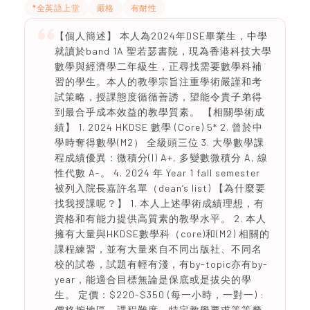
*全英語上堂
嚴格
有耐性
【個人簡述】 本人為2024年DSE畢業生，中學
就讀於band 1A 聖若瑟書院，現為香港科技大學
數學與經濟學二年級生，正尋找需要數學科補
習的學生。本人的教學宗旨注重學術嚴謹和考
試策略，授課態度循循善誘，望能令貴子弟得
到最合乎成本效益的教學質素。 【相關學術成
績】 1. 2024 HKDSE 數學 (Core) 5* 2. 曾於中
學時奪得數學(M2） 全級頭三位 3. 大學數學課
程成績優異：微積分(I) A+, 多變數微積分 A, 線
性代數 A-。 4. 2024 年 Year 1 fall semester
被列入院長嘉許名單（dean’s list) 【為什麼要
找我授課呢？】 1. 本人上述學術成績理想，有
資格和有能力提供高質素的教學水平。 2. 本人
擁有大量與HKDSE數學科（core)和(M2) 相關的
課程練習，並有大量來自不同出版社、不同名
校的試卷，試題有輕有淺，有by-topic亦有by-
year，能適合目標無論是保底或是拔尖的學
生。 定價：$220-$350 (每一小時，一對一) :
價格按地區、課程難度、特定教學要求等等釐