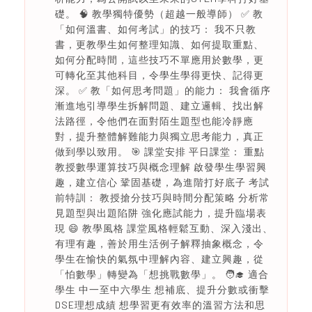
礎。 🧠 教學獨特優勢（超越一般導師） ✅ 教
「如何溫書、如何考試」的技巧： 我不只教
書，更教學生如何整理知識、如何提取重點、
如何分配時間，這些技巧不單應用於數學，更
可轉化至其他科目，令學生學得更快、記得更
深。 ✅ 教「如何思考問題」的能力： 我會循序
漸進地引導學生拆解問題、建立邏輯、找出解
法路徑，令他們在面對陌生題型也能冷靜應
對，提升整體解難能力與獨立思考能力，真正
做到學以致用。 🎯 課堂安排 平日課堂： 重點
教授數學運算技巧與概念理解 啟發學生學習興
趣，建立信心 鞏固基礎，為進階打好底子 考試
前特訓： 教授搶分技巧與時間分配策略 分析常
見題型與出題陷阱 強化應試能力，提升臨場表
現 😄 教學風格 課堂風格輕鬆互動、深入淺出、
有理有趣，善於用生活例子解釋抽象概念，令
學生在愉快的氣氛中理解內容、建立興趣，從
「怕數學」轉變為「想挑戰數學」。 🧑‍🎓 適合
學生 中一至中六學生 想補底、提升分數或衝擊
DSE理想成績 想學習更有效率的溫習方法和思