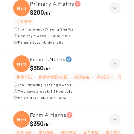
Primary 4,Maths
Maths
$200
/
hr
互動教學
1 to 1 tutoring-Cheung Sha Wan
One day a week -1.5Hour/cls
Female tutor-University
Form 1,Maths
Maths
$350
/
hr
提供筆記
提供練習題/試題
應試策略
課程設計
題目講解
1 to 1 tutoring-Tseung Kwan O
Two days a week-1.5Hour/cls
Male tutor-Full-time Tutor
Form 4,Maths
Maths
$350
/
hr
長期補習
應試策略
解題思路
題目講解
提供筆記
提