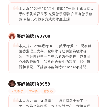
本人為2022年DSE考生 獲取27分 現主修香港大
學科學及教育學系 充滿教學經驗 亦富有教學熱
誠 希望以有趣的方式與學生上課
140769
導師編號
本人於2022年應考DSE，數學考獲5*，現在就
讀香港理工大學。被中學母校聘請為數學導
師，充分理解中一至中六的數學課程，亦會耐
心地教授學生。我會配合學生的程度，提供練
習和筆記。下課後亦能隨時WhatsApp提問。
148958
導師編號
互動教學
有耐性
有愛心
本人為24年DSE畢業生，讀庇理羅士女子中
學，均為全英授課，本人相對耐心，對題目理