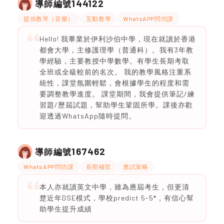
144122
導師編號
提供教琴（音樂）
互動教學
WhatsAPP問功課
Hello! 我畢業於伊利沙伯中學，現在就讀於香港
都會大學，主修護理學（普通科）。我有3年教
學經驗，主要教授中學數學。有學生長期考取
全班或全級較前的名次。 我的教學風格注重系
統性，課堂氛圍輕鬆，會根據學生的程度和需
要調整教學進度。 課堂期間，我會提供筆記/練
習題/歷屆試題，幫助學生鞏固所學。課後亦歡
迎透過WhatsApp隨時提問。
167462
導師編號
WhatsAPP問功課
長期補習
應試策略
本人亦就讀英文中學，雖為應屆考生，但更清
楚近年DSE模式，學校predict 5-5*，有信心幫
助學生提升成績