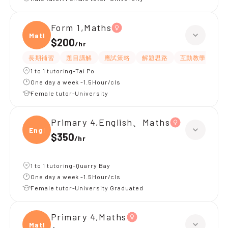
Form 1,Maths
Maths
$200
/
hr
長期補習
題目講解
應試策略
解題思路
互動教學
指
1 to 1 tutoring-Tai Po
One day a week -1.5Hour/cls
Female tutor-University
Primary 4,English、Maths
Engli
$350
/
hr
1 to 1 tutoring-Quarry Bay
One day a week -1.5Hour/cls
Female tutor-University Graduated
Primary 4,Maths
Maths