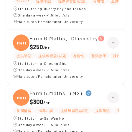
*dse 5*
提供筆記
提供練習題/試題
有耐性
互動教學
1 to 1 tutoring-Quarry Bay and Tai Koo
One day a week -1.5Hour/cls
Male tutor/Female tutor-University
Form 6,Maths、Chemistry
Maths
$250
/
hr
提供筆記
提供練習題/試題
有耐性
互動教學
課程設計
1 to 1 tutoring-Sheung Shui
One day a week -1.5Hour/cls
Male tutor/Female tutor-University
Form 5,Maths （M2）
Maths
$300
/
hr
長期補習
指導功課
提供練習題/試題
提供筆記
有耐性
1 to 1 tutoring-Sai Wan Ho
One day a week -1.5Hour/cls
Male tutor/Female tutor-University