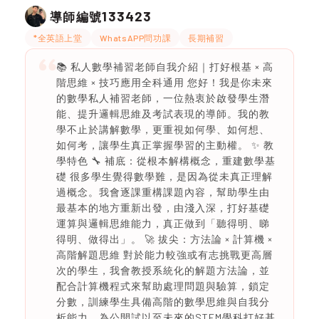
133423
導師編號
*全英語上堂
WhatsAPP問功課
長期補習
📚 私人數學補習老師自我介紹｜打好根基 × 高
階思維 × 技巧應用全科通用 您好！我是你未來
的數學私人補習老師，一位熱衷於啟發學生潛
能、提升邏輯思維及考試表現的導師。我的教
學不止於講解數學，更重視如何學、如何想、
如何考，讓學生真正掌握學習的主動權。 ✨ 教
學特色 🔧 補底：從根本解構概念，重建數學基
礎 很多學生覺得數學難，是因為從未真正理解
過概念。我會逐課重構課題內容，幫助學生由
最基本的地方重新出發，由淺入深，打好基礎
運算與邏輯思維能力，真正做到「聽得明、睇
得明、做得出」。 🚀 拔尖：方法論 × 計算機 ×
高階解題思維 對於能力較強或有志挑戰更高層
次的學生，我會教授系統化的解題方法論，並
配合計算機程式來幫助處理問題與驗算，鎖定
分數，訓練學生具備高階的數學思維與自我分
析能力，為公開試以至未來的STEM學科打好基