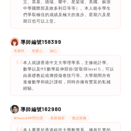
立、英基、德瑞、耀中、星架坡、美國、蘇浙
中學國際部及維多利亞等等）。本人能令學生
們爭取極佳的成績及極大的進步。星期六及星
期日也可以上堂。
158399
導師編號
有耐性
有愛心
細心
本人就讀香港中文大學理學系，主修統計學。
數學以及M1(數學延伸部份)皆取得level 5，可以
由基礎教起或傳授做卷技巧等。大學期間亦有
進修數學和統計課程，同時亦擁有豐富的私補
經驗。
162980
導師編號
WhatsAPP問功課
長期補習
應試策略
本人畢業於香港科技大學數學系，擁有扎實的