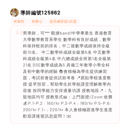
125862
導師編號
有耐性
有愛心
提供練習題/試題
男導師，可*** 觀塘band1中學畢業生 香港教育
大學數學教育系學生 數學科有良好成績，數學
科保持較前的排名，中二後數學成績保持全級
前10名。 中二數學科成績全級第6名 中五數學
科成績全級第4名 中六總成績全班第1名全級第
21名 DSE數學成績為5 具備三年教導小學全科
及初中數學的經驗 📚會積極為學生提供練習
題，考試前會提供試前考卷 📍跟貼學校進度教
授 提早預習，幫助學生於學校課堂理解教學內
容後 按同學能力安排適量功課 授教地區📍：九
龍地區均可 授教形式📖：上門面授/Zoom 收費
💰 P.1-P.2 : 160/hr P.3-P.4 : 180/hr P.5-P.6:
200/hr F.1~ : 220/hr 本人會積極跟進學生進度
歡迎課後發訊息提問！✉️