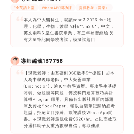
*全英語上堂
WhatsAPP問功課
提供教琴（音樂）
本人為中大醫科生，就讀year 3 2023 dse 物
理，化學，生物，數學 4科5**,m2 5*，中文，
英文兩科5 皇仁書院畢業，有三年補習經驗 另
有大量筆記同學校考試，模擬試題目
137756
導師編號
【現職老師：由基礎到DSE數學5**捷徑】📐本
人為中學現職老師，中大榮譽畢業
(Distinction)，逾10年教學資歷。專攻學生基礎
薄弱、做題慢等問題，傳授獨門運算技巧與計
算機Program應用。具備各出版社最新內部題
庫及跨校Mock Paper，輔以自製筆記歸納必考
題型，拒絕盲目操練。歡迎課後WhatsApp問
書。🔸現職老師最低收費$320/hr。📈以高效取
分邏輯助子女重拾數學自信，奪取佳績！