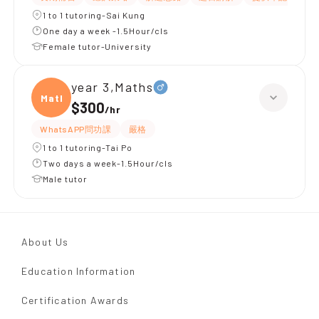
1 to 1 tutoring-Sai Kung
One day a week -1.5Hour/cls
Female tutor-University
year 3,Maths
Maths
$300
/
hr
WhatsAPP問功課
嚴格
1 to 1 tutoring-Tai Po
Two days a week-1.5Hour/cls
Male tutor
About Us
Education Information
Certification Awards