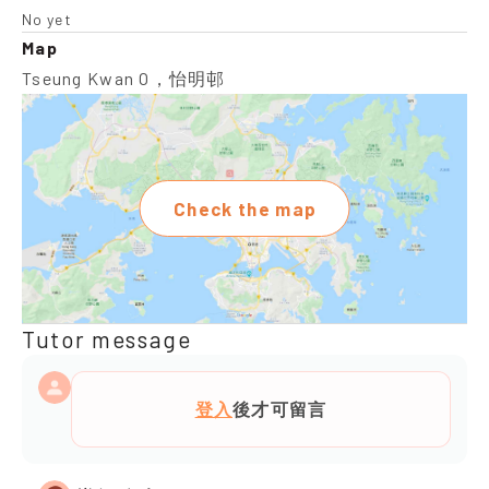
No yet
Map
Tseung Kwan O，怡明邨
Check the map
Tutor message
登入
後才可留言