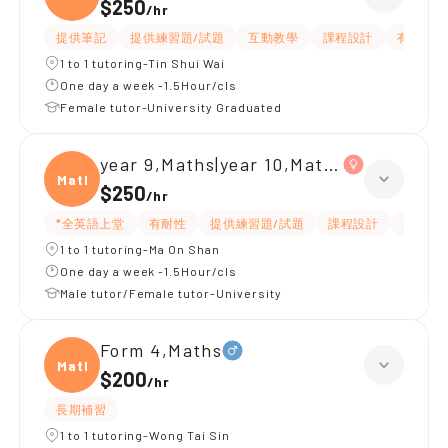
$250
/
hr
提供筆記
提供練習題/試題
互動教學
課程設計
有耐性
1 to 1 tutoring-Tin Shui Wai
One day a week -1.5Hour/cls
Female tutor-University Graduated
year 9,Maths|year 10,Maths
Maths
$250
/
hr
*全英語上堂
有耐性
提供練習題/試題
課程設計
題目講
1 to 1 tutoring-Ma On Shan
One day a week -1.5Hour/cls
Male tutor/Female tutor-University
Form 4,Maths
Maths
$200
/
hr
長期補習
1 to 1 tutoring-Wong Tai Sin