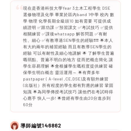
現在是香港科技大學Year 3土木工程學生 DSE
選修物理及化學 畢業於區內band 1中學 校內 數
學 物理 化學長期全級頭10 如有需要 可提供成
績證明 ✅跟功課 ✅預習課文 ✅考試技巧 ✅提供
相關練習 ✅課後whatsapp 解答問題 ✅有耐
性、細心 ✅有教導過SEN學生的經驗❗️❗️❗️ 🌟本人
有大約兩年的補習經驗 而且有教導SEN學生的
經驗 可以有耐性及細心地講解 🌟 了解學生普遍
嘅弱點、普遍不明白的地方 從而把概念簡化 讓
學生容易理解 🌟會根據學生嘅程度提供練習 確
保學生明白概念 靈活運用～ 🌟有齊多年
pastpaper ( A-level ,CE,DSE)及有額外練習
(出版社）所有程度的學生都有對應的練習 鞏固
知識 🌟為同學傳授考試技巧 讓他們在考試時得
心應手 快人一步! 🌟曾經有學生由20分進步到
60分
146862
導師編號