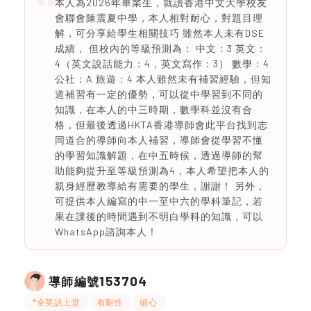
本人為2026年畢業生，就讀香港中文大學校友
會聯會陳震夏中學，本人相對耐心，對題目理
解，可分享給學生相關技巧 雖然本人未有DSE
成績， 但校內的等級預測為： 中文：3 英文：
4（英文說話能力：4，英文寫作：3） 數學：4
公社：A 旅遊：4 本人雖然未有補習經驗，但知
道補習有一定的優勢，可以從中學習到不同的
知識，在本人的中三時期，數學科並沒有合
格，但最後透過HKTA香港導師會此平台找到志
同道合的導師向本人補習，導師會從學習不懂
的學習知識解題，在中五時候，透過導師的幫
助能夠提升至等級預測為4，本人希望把本人的
親身經歷教導給有需要的學生，謝謝！ 另外，
可提供本人編寫的中一至中六的學科筆記，若
果在課後的時間遇到不明白學科的知識，可以
WhatsApp諮詢本人！
153704
導師編號
*全英語上堂
有耐性
細心