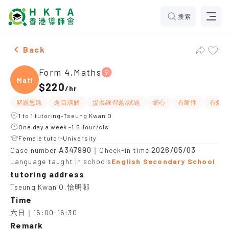
搜索
Female Form 4,Maths，Tseung Kwan O Tuition recomm
Back
Form 4,Maths
Maths
$220
/
hr
解題思路
題目講解
提供練習題/試題
細心
有耐性
有愛心
1 to 1 tutoring-Tseung Kwan O
One day a week -1.5Hour/cls
Female tutor-University
A347990
2026/05/03
Case number
｜Check-in time
Language taught in schools
English Secondary School
tutoring address
Tseung Kwan O,怡明邨
Time
六日｜15:00-16:30
Remark