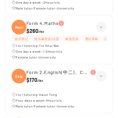
One day a week -2Hour/cls
Male tutor/Female tutor-University
Form 4,Maths
Maths
$260
/
hr
提供筆記
提供練習題/試題
解題思路
應試策略
課程設計
1 to 1 tutoring-Tin Shui Wai
One day a week -1.5Hour/cls
Female tutor-University
Form 2,English(中二)、Chinese(中二)、
Engli
$170
/
hr
1 to 1 tutoring-Kwun Tong
Four days a week-1Hour/cls
Male tutor/Female tutor-University