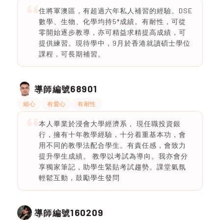
住將軍澳區，有超過六年私人補習的經驗。DSE
數學、生物、化學均持5*成績。有耐性，可從
零開始逐步教導，亦可精益求精提高成績，可
提供練習。現待學中，9月於香港就讀碩士學位
課程，可長期補習。
68901
導師編號
細心
有愛心
有耐性
本人畢業於浸會大學經濟系， 現任職投資銀
行，擁有十年教學經驗，十分着重基本功，會
用不同的教學法配合學生。有責任感，會致力
提升學生成績。 教學以考試為導向。我亦會分
享獨家筆記，助學生緊貼考試趨勢。課堂氣氛
輕鬆互動，鼓勵學生發問
160209
導師編號