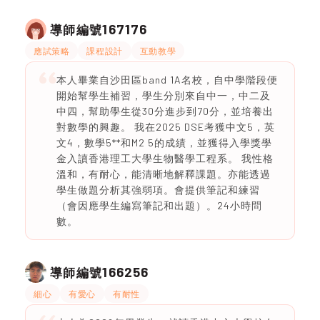
167176
導師編號
應試策略
課程設計
互動教學
本人畢業自沙田區band 1A名校，自中學階段便
開始幫學生補習，學生分別來自中一，中二及
中四，幫助學生從30分進步到70分，並培養出​
對​數學的​興趣。 我在2025 DSE考獲中文5，英
文4，數學5**和M2 5的成績，並獲得入學獎學
金入讀香港理工大學生物醫學工程系。 我性格
溫和，有耐心，能清晰地解釋課題。亦能透過
學生做題分析其強弱項。會提供筆記和練習
（會因應學生編寫筆記和出題）。24小時問
數。
166256
導師編號
細心
有愛心
有耐性