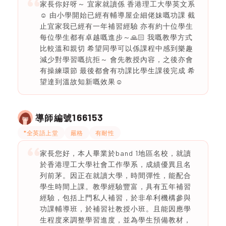
家長你好呀～ 宜家就讀係 香港理工大學英文系
☺️ 由小學開始已經有輔導屋企細佬妹嘅功課 截
止宜家我已經有一年補習經驗 亦有約十位學生
每位學生都有卓越嘅進步～🙏🏻 我嘅教學方式
比較溫和親切 希望同學可以係課程中感到樂趣
減少對學習嘅抗拒～ 會先教授內容，之後亦會
有操練環節 最後都會有功課比學生課後完成 希
望達到溫故知新嘅效果☺️
166153
導師編號
*全英語上堂
嚴格
有耐性
家長您好，本人畢業於band 1地區名校，就讀
於香港理工大學社會工作學系，成績優異且名
列前茅。因正在就讀大學，時間彈性，能配合
學生時間上課。教學經驗豐富，具有五年補習
經驗，包括上門私人補習，於非牟利機構參與
功課輔導班，於補習社教授小班。且能因應學
生程度來調整學習進度，並為學生預備教材，