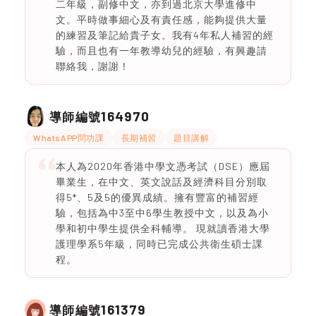
二年級，副修中文，亦到過北京大學進修中
文。平時做事細心及有責任感，能夠提供大量
的練習及筆記給貴子女。我有4年私人補習的經
驗，而且也有一年教導幼兒的經驗，有興趣請
聯絡我，謝謝！
164970
導師編號
WhatsAPP問功課
長期補習
題目講解
本人為2020年香港中學文憑考試（DSE）應屆
畢業生，在中文、英文說話及經濟科目分別取
得5*、5及5的優異成績。擁有豐富的補習經
驗，包括為中3至中6學生教授中文，以及為小
學和初中學生提供全科輔導。 現就讀香港大學
護理學系5年級，同時已完成公共衛生碩士課
程。
161379
導師編號