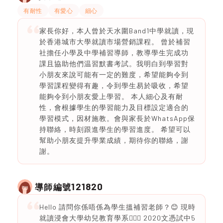
有耐性
有愛心
細心
家長你好，本人曾於天水圍Band1中學就讀，現
於香港城市大學就讀市場營銷課程。 曾於補習
社擔任小學及中學補習導師，教導學生完成功
課且協助他們温習默書考試。我明白到學習對
小朋友來說可能有一定的難度，希望能夠令到
學習課程變得有趣，令到學生易於吸收，希望
能夠令到小朋友愛上學習。 本人細心及有耐
性，會根據學生的學習能力及目標設定適合的
學習模式，因材施教。會與家長於WhatsApp保
持聯絡，時刻跟進學生的學習進度。 希望可以
幫助小朋友提升學業成績，期待你的聯絡，謝
謝。
121820
導師編號
Hello 請問你係唔係為學生搵補習老師？😊 現時
就讀浸會大學幼兒教育學系🙆🏻‍♀️ 2020文憑試中5