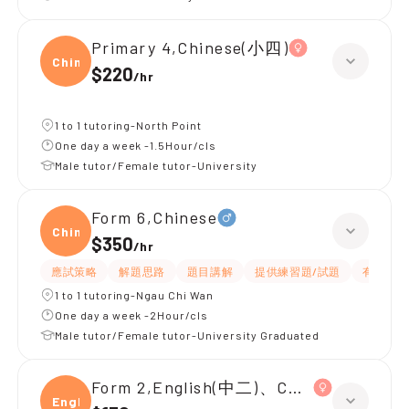
Primary 4,Chinese(小四)
Chine
$220
/
hr
1 to 1 tutoring-North Point
One day a week -1.5Hour/cls
Male tutor/Female tutor-University
Form 6,Chinese
Chine
$350
/
hr
應試策略
解題思路
題目講解
提供練習題/試題
有耐性
1 to 1 tutoring-Ngau Chi Wan
One day a week -2Hour/cls
Male tutor/Female tutor-University Graduated
Form 2,English(中二)、Chinese(中二)、
Engli