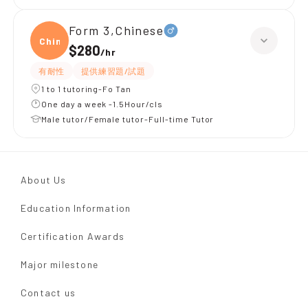
Form 3,Chinese
Chine
$280
/
hr
有耐性
提供練習題/試題
1 to 1 tutoring-Fo Tan
One day a week -1.5Hour/cls
Male tutor/Female tutor-Full-time Tutor
About Us
Education Information
Certification Awards
Major milestone
Contact us