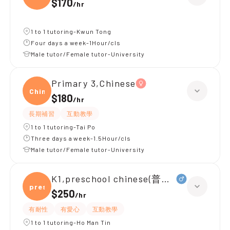
$170
/
hr
1 to 1 tutoring-Kwun Tong
Four days a week-1Hour/cls
Male tutor/Female tutor-University
Primary 3,Chinese
Chine
$180
/
hr
長期補習
互動教學
1 to 1 tutoring-Tai Po
Three days a week-1.5Hour/cls
Male tutor/Female tutor-University
K1,preschool chinese(普通話)
presc
$250
/
hr
有耐性
有愛心
互動教學
1 to 1 tutoring-Ho Man Tin