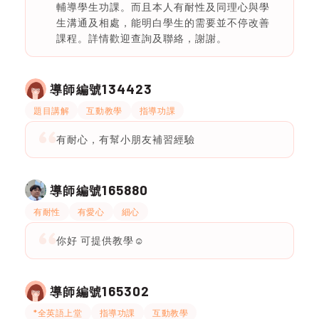
輔導學生功課。而且本人有耐性及同理心與學
生溝通及相處，能明白學生的需要並不停改善
課程。詳情歡迎查詢及聯絡，謝謝。
134423
導師編號
題目講解
互動教學
指導功課
有耐心，有幫小朋友補習經驗
165880
導師編號
有耐性
有愛心
細心
你好 可提供教學☺️
165302
導師編號
*全英語上堂
指導功課
互動教學