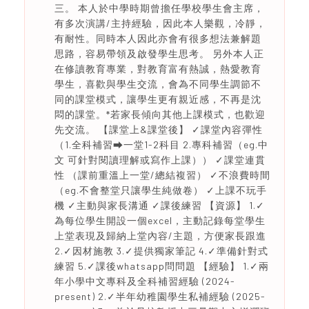
三。 本人於中學時期曾擔任學校學生會主席，
有多次演講/主持經驗，因此本人樂觀，冷靜，
有耐性。同時本人因此亦會有很多想法兼解題
思路，容易帶領及啟發學生思考。 另外本人正
在修讀教育專業，對教育富有熱誠，熱愛教育
學生，喜歡與學生交流，會為不同學生調節不
同的課堂模式，讓學生更有親近感，不再是沈
悶的課堂。*若家長傾向其他上課模式，也歡迎
先交流。 【課堂上&課堂後】 ✓課堂內容彈性
（1.全科補習⮕一堂1-2科目 2.專科補習（eg.中
文 可針對閱讀理解或寫作上課）） ✓課堂連貫
性 （課前重溫上一堂/總結複習） ✓不浪費時間
（eg.不會整堂只讓學生純做卷） ✓上課不玩手
機 ✓主動與家長溝通 ✓課後練習 【資源】 1.✓
為每位學生開設一個excel，主動記錄每堂學生
上堂表現及歸納上堂內容/主題，方便家長跟進
2.✓因材施教 3.✓提供獨家筆記 4.✓準備針對式
練習 5.✓課後whatsapp問問題 【經驗】 1.✓兩
年小學中文專科及全科補習經驗 (2024-
present) 2.✓半年幼稚園學生私補經驗 (2025-