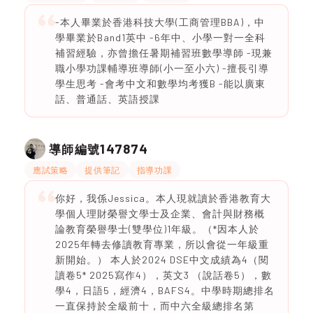
-本人畢業於香港科技大學(工商管理BBA)，中
學畢業於Band1英中 -6年中、小學一對一全科
補習經驗，亦曾擔任暑期補習班數學導師 -現兼
職小學功課輔導班導師(小一至小六) -擅長引導
學生思考 -會考中文和數學均考獲B -能以廣東
話、普通話、英語授課
147874
導師編號
應試策略
提供筆記
指導功課
你好，我係Jessica。本人現就讀於香港教育大
學個人理財榮譽文學士及企業、會計與財務概
論教育榮譽學士(雙學位)1年級。（*因本人於
2025年轉去修讀教育專業，所以會從一年級重
新開始。） 本人於2024 DSE中文成績為4（閱
讀卷5* 2025寫作4），英文3 （說話卷5），數
學4，日語5，經濟4，BAFS4。中學時期總排名
一直保持於全級前十，而中六全級總排名第