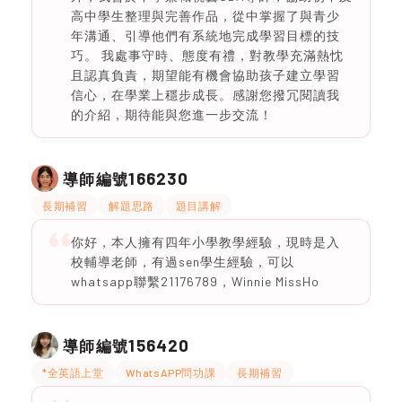
高中學生整理與完善作品，從中掌握了與青少
年溝通、引導他們有系統地完成學習目標的技
巧。 我處事守時、態度有禮，對教學充滿熱忱
且認真負責，期望能有機會協助孩子建立學習
信心，在學業上穩步成長。感謝您撥冗閱讀我
的介紹，期待能與您進一步交流！
166230
導師編號
長期補習
解題思路
題目講解
你好，本人擁有四年小學教學經驗，現時是入
校輔導老師，有過sen學生經驗，可以
whatsapp聯繫21176789，Winnie MissHo
156420
導師編號
*全英語上堂
WhatsAPP問功課
長期補習