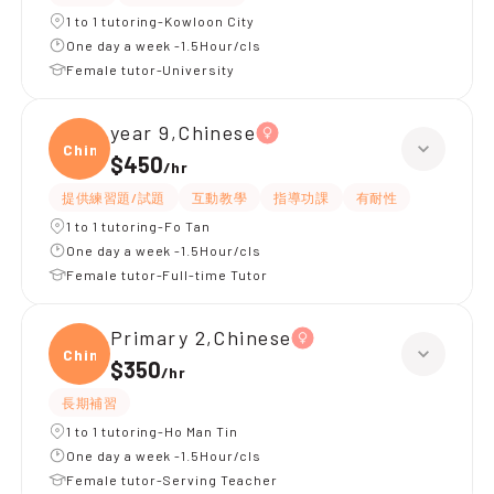
1 to 1 tutoring-Kowloon City
One day a week -1.5Hour/cls
Female tutor-University
year 9,Chinese
Chine
$450
/
hr
提供練習題/試題
互動教學
指導功課
有耐性
1 to 1 tutoring-Fo Tan
One day a week -1.5Hour/cls
Female tutor-Full-time Tutor
Primary 2,Chinese
Chine
$350
/
hr
長期補習
1 to 1 tutoring-Ho Man Tin
One day a week -1.5Hour/cls
Female tutor-Serving Teacher