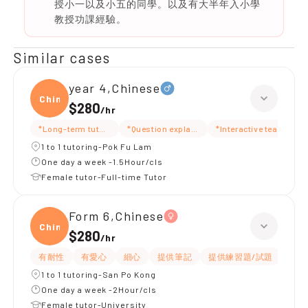
授小一以及小五的同學。以及有大半年入小學
教授功課經驗。
Similar cases
year 4,Chinese
Chine
$280
/
hr
*Long-term tutoring
*Question explanation
*Interactive teaching
1 to 1 tutoring-Pok Fu Lam
One day a week -1.5Hour/cls
Female tutor-Full-time Tutor
Form 6,Chinese
Chine
$280
/
hr
有耐性
有愛心
細心
提供筆記
提供練習題/試題
課程
1 to 1 tutoring-San Po Kong
One day a week -2Hour/cls
Female tutor-University