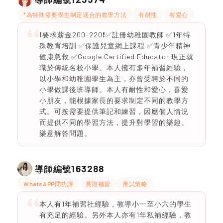
*為特殊需要學生制定適合的教學方法
有耐性
有愛心
❗️要求薪金200-220❗️✅註冊幼稚園教師 ✅1年特
殊教育培訓 ✅保護兒童網上課程 ✅青少年精神
健康急救 ✅Google Certified Educator 現正就
職於傳統名校小學。本人擁有多年補習經驗，
以小學和幼稚園學生為主，亦曾受聘於不同的
小學做課後班導師。本人有耐性和愛心，喜愛
小朋友，能根據家長的要求制定不同的教學方
式。可按需要提供筆記和練習，因應個人情況
而提供不同的學習方法，提升對學習的樂趣。
樂意解答問題。
163288
導師編號
WhatsAPP問功課
長期補習
應試策略
本人有1年補習社經驗，教導小一至小六的學生
有充足的經驗。另外本人亦有1年私補經驗，教