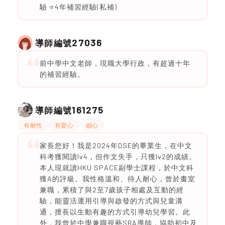
驗 ⭐️4年補習經驗(私補)
27036
導師編號
前中學中文老師，現職大學行政，有超過十年
的補習經驗。
161275
導師編號
有耐性
有愛心
細心
家長您好！我是2024年DSE的畢業生，在中文
科考獲閱讀lv4，但作文失手，只獲lv2的成績。
本人現就讀HKU SPACE副學士課程，於中文科
獲A的評級。我性格溫和、待人耐心，曾於畫室
兼職，累積了與2至7歲孩子相處及互動的經
驗，能靈活運用引導與啟發的方式與兒童溝
通，擅長以生動有趣的方式引導幼兒學習。此
外，我曾於中學兼職視藝SBA導師，協助初中及