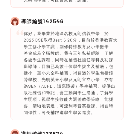
142546
導師編號
你好，我畢業於地區名校元朗信義中學，於
2023 DSE取得Best 5 20分，目前於香港教育大
學主修小學常識，副修特殊教育及小學數學，
將會成為全職教師。我有三年私補經驗，了解
各級學生課程，同時在補習社擔任專科及功課
班導師，目前已為數十位學生拔尖及補底，包
括小一至小六全科補習，補習過的學生包括鐘
聲學校、光明英來小學及元朗官立小學，亦有
為SEN（ADHD，讀寫障礙）學生補習。提供出
版社練習和筆記，會主動與學生溝通，了解學
生弱項，視學生接收能力調整教學策略，能扼
要、清晰地表達，可流利粵普英授課。補習時
間彈性，可長補跟進學生學習進度。
123574
導師編號