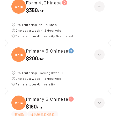
Form 4,Chinese
Chine
$350
/
hr
1 to 1 tutoring-Ma On Shan
One day a week -1.5Hour/cls
Female tutor-University Graduated
Primary 5,Chinese
Chine
$200
/
hr
1 to 1 tutoring-Tseung Kwan O
One day a week -1.5Hour/cls
Female tutor-University
Primary 5,Chinese
Chine
$160
/
hr
有耐性
提供練習題/試題