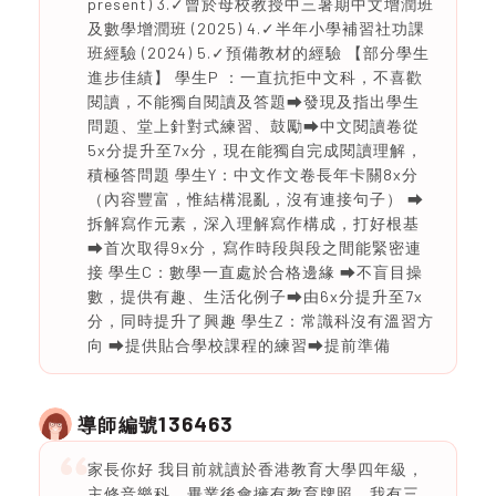
present) 3.✓曾於母校教授中三暑期中文增潤班
及數學增潤班 (2025) 4.✓半年小學補習社功課
班經驗 (2024) 5.✓預備教材的經驗 【部分學生
進步佳績】 學生P ：一直抗拒中文科，不喜歡
閱讀，不能獨自閱讀及答題⮕發現及指出學生
問題、堂上針對式練習、鼓勵⮕中文閱讀卷從
5x分提升至7x分，現在能獨自完成閱讀理解，
積極答問題 學生Y：中文作文卷長年卡關8x分
（內容豐富，惟結構混亂，沒有連接句子） ⮕
拆解寫作元素，深入理解寫作構成，打好根基
⮕首次取得9x分，寫作時段與段之間能緊密連
接 學生C：數學一直處於合格邊緣 ⮕不盲目操
數，提供有趣、生活化例子⮕由6x分提升至7x
分，同時提升了興趣 學生Z：常識科沒有溫習方
向 ⮕提供貼合學校課程的練習⮕提前準備
136463
導師編號
家長你好 我目前就讀於香港教育大學四年級，
主修音樂科，畢業後會擁有教育牌照。我有三