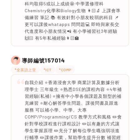
科均取得5或以上成績🤩 中學選修理科
Chemistry化學和Biology生物 👩🏻‍🔬 上課會準
備練習 筆記 📚 有效針對小朋友較弱的科目 📌
更可以課後whatapps 問問題💻 即時與家長交
代進度和小朋友情況📲 有小學補習社3年經驗
🙌🏻 有5年私補經驗👩🏻‍🏫
157014
導師編號
*全英語上堂
*ICT
*COMP
自我介紹 ⭐️香港浸會大學 商業計算及數據分析
理學士 三年級生 ⭐️熟悉DSE的課程內容 ⭐️4年補
習經驗(私補) ⭐️擁有中小學各個課題及類型的補
充練習 ⭐️耐心解答學生問題、課後問書及跟進
服務 可以補小學、中學、大專
COMP/Programming/CS 教學方式和風格 ✏️會
針對學校課程進行課程設計 ✏️以有趣的方式讓
學生掌握原理 ✏️充分了解每位學生嘅強弱項進
行輔導 ✏️課後作業，幫助學生提升分數 補習經