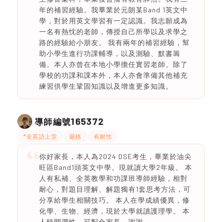
年的補習經驗。我畢業於元朗某Band 1英文中
學，對於用英文學習有一定認識。我志願成為
一名有熱忱的老師，傳授自己所學以及求學之
路的經驗給小朋友。 我有兩年的補習經驗，幫
助小學生進行功課輔導，以及測驗、默書籌
備。本人亦曾在本地小學擔任實習老師。除了
學校的功課和課本外，本人亦會準備其他補充
練習供學生鞏固知識以及增進更多知識。
165372
導師編號
*全英語上堂
嚴格
有耐性
你好家長，本人為2024 DSE考生，畢業於油尖
旺區Band1頭英文中學。現就讀大學2年級。 本
人有私補、全英教學和功課班導師經驗，相對
耐心，對題目理解、解題獨有1套思考方法，可
分享給學生相關技巧。 本人在學成績優異，修
化學、生物、經濟，現於大學就讀護理學。 本
人時間彈性，可配合家長，謝謝。