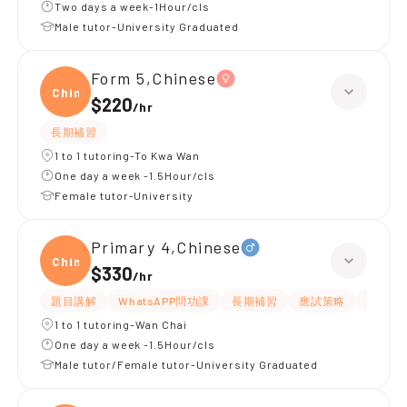
Two days a week-1Hour/cls
Male tutor-University Graduated
Form 5,Chinese
Chine
$220
/
hr
長期補習
1 to 1 tutoring-To Kwa Wan
One day a week -1.5Hour/cls
Female tutor-University
Primary 4,Chinese
Chine
$330
/
hr
題目講解
WhatsAPP問功課
長期補習
應試策略
解題思
1 to 1 tutoring-Wan Chai
One day a week -1.5Hour/cls
Male tutor/Female tutor-University Graduated