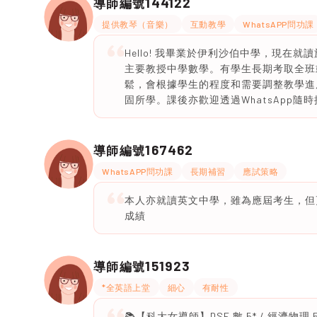
144122
導師編號
提供教琴（音樂）
互動教學
WhatsAPP問功課
Hello! 我畢業於伊利沙伯中學，現在
主要教授中學數學。有學生長期考取全班
鬆，會根據學生的程度和需要調整教學進
固所學。課後亦歡迎透過WhatsApp隨
167462
導師編號
WhatsAPP問功課
長期補習
應試策略
本人亦就讀英文中學，雖為應屆考生，但更清楚
成績
151923
導師編號
*全英語上堂
細心
有耐性
📚【科大女導師】DSE 數 5* / 經濟物