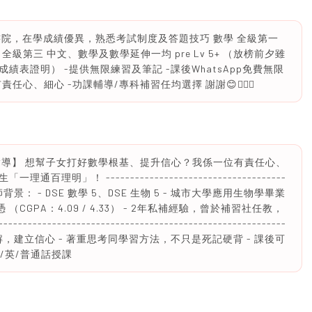
母書院，在學成績優異，熟悉考試制度及答題技巧 數學 全級第一
全級第三 中文、數學及數學延伸一均 pre Lv 5+ （放榜前夕雖
表證明） -提供無限練習及筆記 -課後WhatsApp免費無限
心、細心 -功課輔導/專科補習任均選擇 謝謝😊🙇🏻‍♀️
指導】 想幫子女打好數學根基、提升信心？我係一位有責任心、
」！ -------------------------------------
--- 📘 導師背景： - DSE 數學 5、DSE 生物 5 - 城市大學應用生物學畢業
CGPA：4.09 / 4.33） - 2年私補經驗，曾於補習社任教，
--------------------------------------------------
步講解，建立信心 - 著重思考同學習方法，不只是死記硬背 - 課後可
中/英/普通話授課