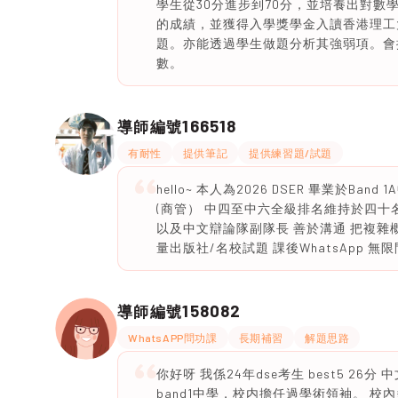
學生從30分進步到70分，並培養出​對​數學的
的成績，並獲得入學獎學金入讀香港理工
題。亦能透過學生做題分析其強弱項。會
數。
166518
導師編號
有耐性
提供筆記
提供練習題/試題
hello~ 本人為2026 DSER 畢業於
(商管） 中四至中六全級排名維持於四十名內 所
以及中文辯論隊副隊長 善於溝通 把複雜
量出版社/名校試題 課後WhatsApp 無
158082
導師編號
WhatsAPP問功課
長期補習
解題思路
你好呀 我係24年dse考生 best5 26分
band1中學，校内擔任過學術領袖。 校