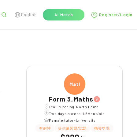
English
AI Match
Register/Login
r
Maths
l
Form 3,Maths
1 to 1 tutoring-North Point
Two days a week-1.5Hour/cls
Female tutor-University
有耐性
提供練習題/試題
指導功課