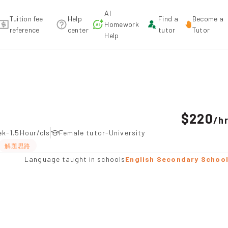
AI
Tuition fee
Help
Find a
Become a
Homework
reference
center
tutor
Tutor
Help
endation
$220
/
h
k-1.5Hour/cls
Female tutor-University
解題思路
Language taught in schools
English Secondary Schoo