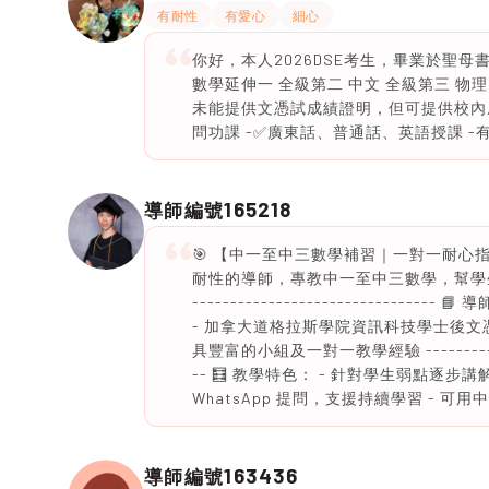
有耐性
有愛心
細心
你好，本人2026DSE考生，畢業於聖
數學延伸一 全級第二 中文 全級第三 物理 
未能提供文憑試成績證明，但可提供校內成績
問功課 -✅廣東話、普通話、英語授課 -有責任
165218
導師編號
🎯 【中一至中三數學補習｜一對一耐心
耐性的導師，專教中一至中三數學，幫學生「一理通百理明
-----------------------------
- 加拿大道格拉斯學院資訊科技學士後文憑 （
具豐富的小組及一對一教學經驗 -----------------
-- 🧮 教學特色： - 針對學生弱點逐
WhatsApp 提問，支援持續學習 - 可用
163436
導師編號