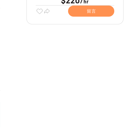
$220
/
hr
留言