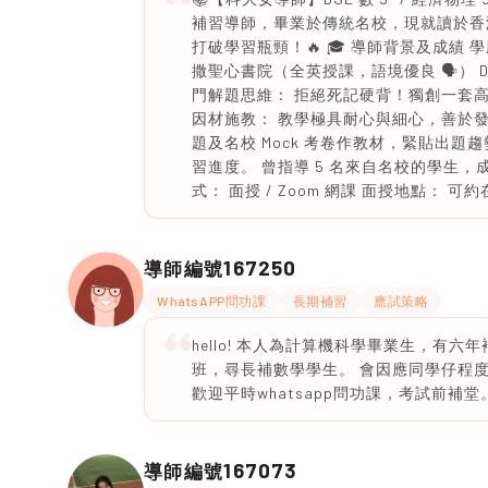
補習導師，畢業於傳統名校，現就讀於香港
打破學習瓶頸！🔥 🎓 導師背景及成績 學
撒聖心書院（全英授課，語境優良 🗣️） DSE
門解題思維： 拒絕死記硬背！獨創一套
因材施教： 教學極具耐心與細心，善於發
題及名校 Mock 考卷作教材，緊貼出題趨
習進度。 曾指導 5 名來自名校的學生，成
式： 面授 / Zoom 網課 面授地點： 可約在 S
167250
導師編號
WhatsAPP問功課
長期補習
應試策略
hello! 本人為計算機科學畢業生，有
班，尋長補數學學生。 會因應同學仔程
歡迎平時whatsapp問功課，考試前補堂
167073
導師編號