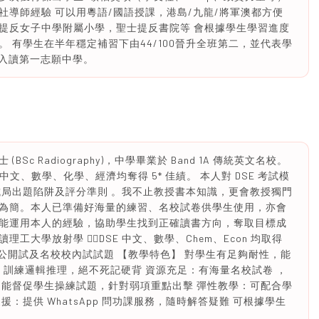
導師經驗 可以用粵語/國語授課，港島/九龍/將軍澳都方便
提反女子中學附屬小學，聖士提反書院等 會根據學生學習進度
 有學生在半年穩定補習下由44/100晉升全班第二，並代表學
後入讀第一志願中學。
c Radiography)，中學畢業於 Band 1A 傳統英文名校。
，其中中文、數學、化學、經濟均奪得 5* 佳績。 本人對 DSE 考試模
試局出題陷阱及評分準則 。我不止教授書本知識，更會教授獨門
為簡。本人已準備好海量的練習、名校試卷供學生使用，亦會
能運用本人的經驗，協助學生找到正確讀書方向，奪取目標成
現就讀理工大學放射學 ✍🏻DSE 中文、數學、Chem、Econ 均取得
 ✍🏻熟讀歷屆公開試及名校校內試試題 【教學特色】 對學生有足夠耐性，能
pt，訓練邏輯推理，絕不死記硬背 資源充足：有海量名校試卷 ，
：能督促學生操練試題，針對弱項重點出擊 彈性教學：可配合學
：提供 WhatsApp 問功課服務，隨時解答疑難 可根據學生