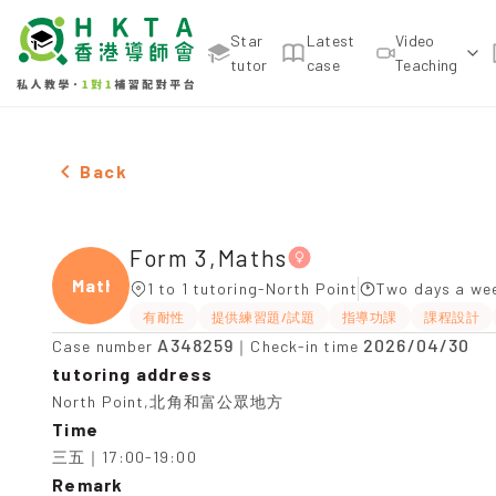
Star
Latest
Video
tutor
case
Teaching
Female Form 3,Maths，North Point Tuition recomm
Back
Form 3,Maths
Maths
1 to 1 tutoring-North Point
Two days a wee
有耐性
提供練習題/試題
指導功課
課程設計
A348259
2026/04/30
Case number
｜Check-in time
tutoring address
North Point,北角和富公眾地方
Time
三五｜17:00-19:00
Remark