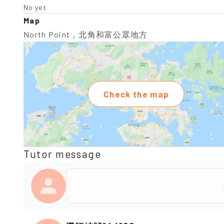
No yet
Map
North Point，北角和富公眾地方
Check the map
Tutor message