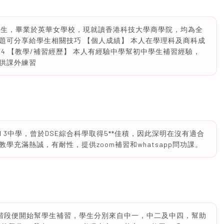
DSE畢業生，畢業於英華女學校，現就讀香港科技大學商學院，均為全
題可分享給學生相關技巧 【個人成績】 本人在學理科及商科成
均有4 【教學/補習經歷】 本人有經驗中學幫初中學生補習經驗，
供課外練習
 3中學，曾於DSE綜合科學取得5**佳積，因此深明在沒有適合
充滿熱誠，有耐性，提供zoom補習和whatsapp問功課。
中學階段便開始幫學生補習，學生分別來自中一，中二及中四，幫助