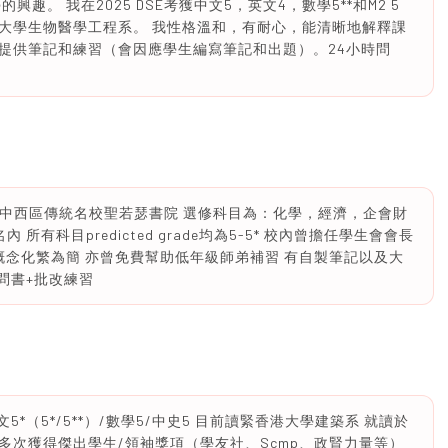
​興趣。 我在2025 DSE考獲中文5，英文4，數學5**和M2 5
大學生物醫學工程系。 我性格溫和，有耐心，能清晰地解釋課
提供筆記和練習（會因應學生編寫筆記和出題）。24小時問
Band 1A中西區傳統名校聖若瑟書院 選修科目為：化學，經濟，企會財
有科目predicted grade均為5-5* 校內曾擔任學生會會長
概念化繁為簡 亦曾免費幫助低年級師弟補習 有自製筆記以及大
限問書+批改練習
 中文5*（5*/5**）/數學5/中史5 目前讀緊香港大學建築系 就讀於
內多次獲得傑出學生/領袖獎項（學友社、Scmp、政賢力量等）