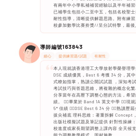
有兩年中小學私補補習經驗以及半年補習社
已補學生包括小二至中五，包括名校聖士
耐性指導，清晰提供解題思路。附有練習。
校參加數學比賽拎獎//呈分試特擊，最
163843
導師編號
細心
提供練習題/試題
有耐性
本人現就讀香港理工大學放射學榮譽理學士 (BS
DSE 成績優異，Best 6 考獲 34 分
式瞭如指掌，熟讀公開試試題 ，深知考
考試技巧與答題思維，將複雜的概念化繁
分享當年在高壓下調整心態的方法，希望
績。 ✍🏻畢業於 Band 1A 英文中學 ✍
5* 佳績 ✍🏻DSE Best 6 34 分
拔尖補底 理科思維：著重拆解 Conce
出版社模擬試題及筆記提供 針對性操練
校進度或家長期望調整上課內容 全天候支援
能力調整教學模式，因材施教