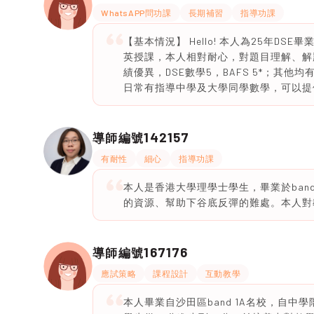
WhatsAPP問功課
長期補習
指導功課
【基本情況】 Hello! 本人為25年
英授課，本人相對耐心，對題目理解、解
績優異，DSE數學5，BAFS 5*；其他
日常有指導中學及大學同學數學，可以提
142157
導師編號
有耐性
細心
指導功課
本人是香港大學理學士學生，畢業於band
的資源、幫助下谷底反彈的難處。本人對教學
167176
導師編號
應試策略
課程設計
互動教學
本人畢業自沙田區band 1A名校，自