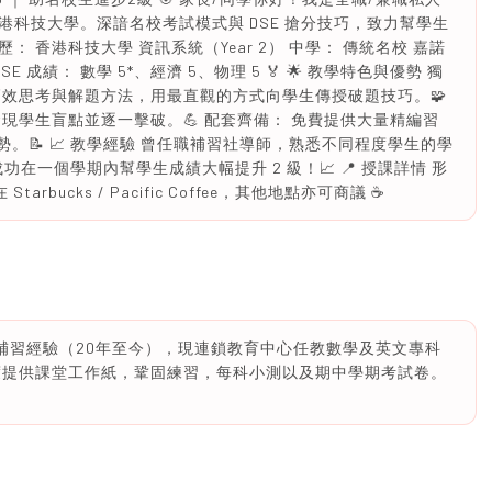
科技大學。深諳名校考試模式與 DSE 搶分技巧，致力幫學生
歷： 香港科技大學 資訊系統（Year 2） 中學： 傳統名校 嘉諾
 成績： 數學 5*、經濟 5、物理 5 🏅 🌟 教學特色與優勢 獨
高效思考與解題方法，用最直觀的方式向學生傳授破題技巧。🧩
現學生盲點並逐一擊破。💪 配套齊備： 免費提供大量精編習
勢。📝 📈 教學經驗 曾任職補習社導師，熟悉不同程度學生的學
功在一個學期內幫學生成績大幅提升 2 級！📈 📍 授課詳情 形
tarbucks / Pacific Coffee，其他地點亦可商議 ☕
六年補習經驗（20年至今），現連鎖教育中心任教數學及英文專科
度提供課堂工作紙，鞏固練習，每科小測以及期中學期考試卷。
。