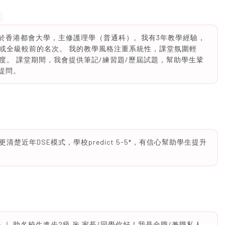
就讀於香港都會大學，主修護理學（普通科）。我有3年教學經驗，
或全級較前的名次。 我的教學風格注重系統性，課堂氛圍輕
度。 課堂期間，我會提供筆記/練習題/歷屆試題，幫助學生鞏
時提問。
近年DSE模式，學校predict 5-5*，有信心幫助學生提升
理 5 ｜ 助名校生進步2級 🎯 家長/同學你好！我是全職/兼職私人