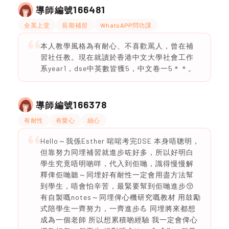
166481
導師編號
全英上堂
長期補習
WhatsAPP問功課
本人教學風格為有耐心、不喜歡罵人，曾在補
習社任教。現在就讀於香港中文大學社會工作
系year1，dse中英數皆獲5，中文卷一5＊＊。
166378
導師編號
有耐性
有愛心
細心
Hello～我係Esther 啱啱考完DSE 本身唔聰明，
但靠努力同埋補習就進步咗好多，所以好明白
學生究竟唔明啲咩，代入到佢哋，識得慢慢解
釋俾佢哋聽～同埋好有耐性一定會用盡方法幫
到學生，唔會怕辛苦，最緊要幫到佢哋進步😚
有自製嘅notes～同埋俾心機研究嘅教材 用鼓勵
式陪學生一齊努力，一齊進步💪 同埋將來都想
成為一個老師 所以想累積啲經驗 我一定會俾心