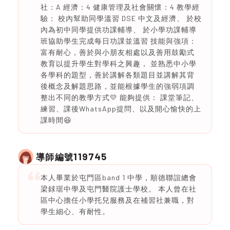
社：A 經濟：4 健康管理及社會關懷：4 教學經
驗： 校內幫助同學溫習 DSE 中文及經濟、 於校
內為初中同學提供功課輔導、 於小學功課輔導
班協助學生完成每日功課並溫習 技能與強項：
富有耐心，善於與小朋友相處以及善用鼓勵式
教育以提升學生對學科之興趣， 並熟悉中小學
各學科的題型，善於講解各類題目並講解其背
後概念及解題思路，並能根據學生的強弱項調
整出不同的教學方式💛 能夠提供： 課堂筆記、
練習、課後WhatsApp提問、以及開心愉快的上
課時間😆
119745
導師編號
本人畢業於屯門區band 1 中學，順德聯誼總會
梁銶琚中學及屯門醫院護士學校。 本人曾在社
區中心擔任小學托兒服務及在補習社兼職，對
學生細心、有耐性。