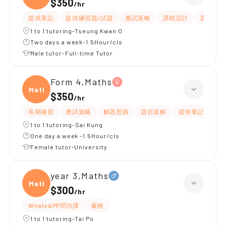
$350
/
hr
提供筆記
提供練習題/試題
應試策略
課程設計
題目講解
1 to 1 tutoring-Tseung Kwan O
Two days a week-1.5Hour/cls
Male tutor-Full-time Tutor
Form 4,Maths
Maths
$350
/
hr
長期補習
應試策略
解題思路
題目講解
提供筆記
提
1 to 1 tutoring-Sai Kung
One day a week -1.5Hour/cls
Female tutor-University
year 3,Maths
Maths
$300
/
hr
WhatsAPP問功課
嚴格
1 to 1 tutoring-Tai Po