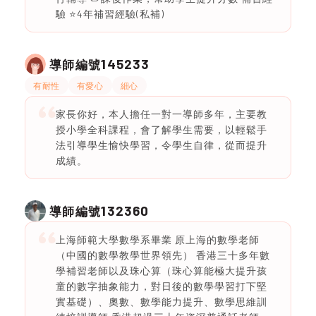
驗 ⭐️4年補習經驗(私補)
145233
導師編號
有耐性
有愛心
細心
家長你好，本人擔任一對一導師多年，主要教
授小學全科課程，會了解學生需要，以輕鬆手
法引導學生愉快學習，令學生自律，從而提升
成績。
132360
導師編號
上海師範大學數學系畢業 原上海的數學老師
（中國的數學教學世界領先） 香港三十多年數
學補習老師以及珠心算（珠心算能極大提升孩
童的數字抽象能力，對日後的數學學習打下堅
實基礎）、奧數、數學能力提升、數學思維訓