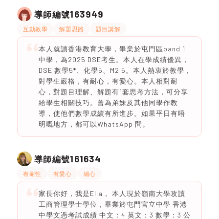
163949
導師編號
互動教學
解題思路
題目講解
本人就讀香港教育大學，畢業於屯門區band 1
中學，為2025 DSE考生。本人在學成績優異，
DSE 數學5*、化學5、M2 5。本人熱衷於教學，
對學生嚴格，有耐心，有愛心。本人相對耐
心，對題目理解、解題有1套思考方法，可分享
給學生相關技巧。曾為弟妹及其他同學作教
導，使他們數學成績有所進步。如果平日有唔
明嘅地方，都可以WhatsApp 問。
161634
導師編號
有耐性
有愛心
細心
家長你好，我是Elia， 本人現於嶺南大學攻讀
工商管理學士學位，畢業於屯門官立中學 香港
中學文憑考試成績 中文：4 英文：3 數學：3 公