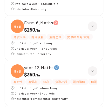
Two days a week-1.5Hour/cls
Male tutor-University
Form 6,Maths
Maths
$250
/
hr
應試策略
題目講解
解題思路
提供練習題/試題
1 to 1 tutoring-Yuen Long
One day a week -1.5Hour/cls
Female tutor-University
year 12,Maths
Maths
$350
/
hr
有耐性
有愛心
細心
指導功課
題目講解
解題思路
1 to 1 tutoring-Kowloon Tong
One day a week -2Hour/cls
Male tutor/Female tutor-University