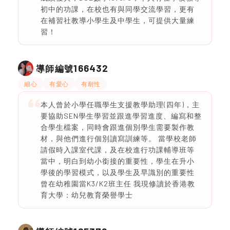
初中的功課，在校也有與同學交流學習，更有
在補習社教導小學生及中學生，可提供大量練
習！
166432
導師編號
細心
有愛心
有耐性
本人曾於小學任職學生支援教學助理(四年)，主
要協助SEN學生學習並跟進學習進度、編寫和整
合學生檔案，同時會跟進個別學生需要製作教
材，與他們進行個別讀寫訓練等。 當學校老師
請假時入課室代課，及在校進行功課輔導班等
當中，明白到幼小銜接的重要性，學生在升小
學後的學習模式，以及學生及早識別的重要性
曾在幼稚園當K3/K2班主任 我現修讀於香港教
育大學：幼兒教育榮譽學士