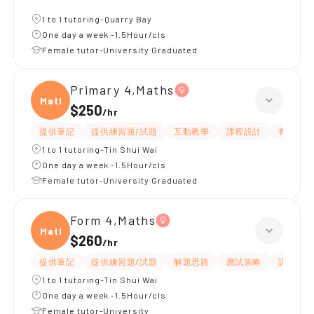
1 to 1 tutoring-Quarry Bay
One day a week -1.5Hour/cls
Female tutor-University Graduated
Primary 4,Maths
Maths
$250
/
hr
提供筆記
提供練習題/試題
互動教學
課程設計
有耐性
1 to 1 tutoring-Tin Shui Wai
One day a week -1.5Hour/cls
Female tutor-University Graduated
Form 4,Maths
Maths
$260
/
hr
提供筆記
提供練習題/試題
解題思路
應試策略
課程設計
1 to 1 tutoring-Tin Shui Wai
One day a week -1.5Hour/cls
Female tutor-University