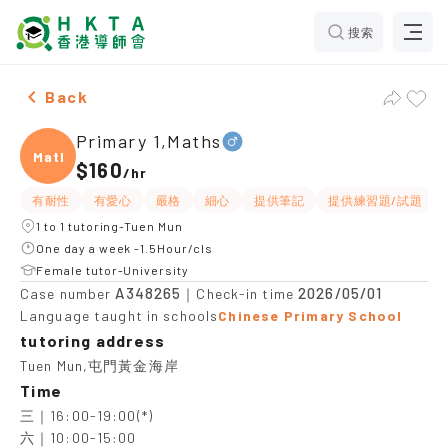
搜索
Male Primary 1,Maths，Tuen Mun Tuition recommendat
Back
Primary 1,Maths
Maths
$160
/
hr
有耐性
有愛心
嚴格
細心
提供筆記
提供練習題/試題
1 to 1 tutoring-Tuen Mun
One day a week -1.5Hour/cls
Female tutor-University
A348265
2026/05/01
Case number
｜Check-in time
Language taught in schools
Chinese Primary School
tutoring address
Tuen Mun,屯門黃金海岸
Time
三｜16:00-19:00(*)

六｜10:00-15:00