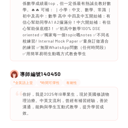
係數學成績最top，但一定係最有熱誠去教好數
學。🔥🔥 可補： ｜小學：中文、數學、常識 ｜
初中及高中：數學 高中 中四及中五開始補：有
信心幫助同學A1 A2攞滿分！中六開始補：有信
心幫助保底穩3！ ✅初高中數學100% DSE
oriented ✅獨家每一個topic嘅notes ✅不同名
校練習/ Internal Mock Paper ✅量身訂做適合
的練習 ✅無限WhatsApp問數（任何時間段）
✅用簡單易明生動嘅方式教會學生
140450
導師編號
*全英語上堂
*時間可彈性
有耐性
你好，我是2025年IB畢業生，現於英國修讀物
理治療。中英文流利，曾經有補習經驗，善於
溝通，能夠與學生互動式教學，提升學習成
效。