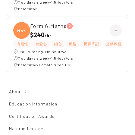
Two days a week-1.5Hour/cls
Male tutor
Form 6,Maths
Maths
$240
/
hr
有耐性
有愛心
細心
嚴格
提供筆記
提供練習題/試題
1 to 1 tutoring-Tin Shui Wai
Two days a week-1.5Hour/cls
Male tutor/Female tutor-DSE
About Us
Education Information
Certification Awards
Major milestone