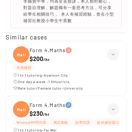
李國寶中學，均為全英授課，本人相對耐心，
對題目理解、解題獨有一套思考方法，可分享
給學生相關技巧 。 本人有補習經驗，曾在小型
補習社教授小學生中英數
Similar cases
Form 4,Maths
Maths
$200
/
hr
長期補習
1 to 1 tutoring-Kowloon City
One day a week -1.5Hour/cls
Male tutor/Female tutor-University
Form 4,Maths
Maths
$230
/
hr
WhatsAPP問功課
應試策略
指導功課
提供練習題/試題
1 to 1 tutoring-Tai Wai