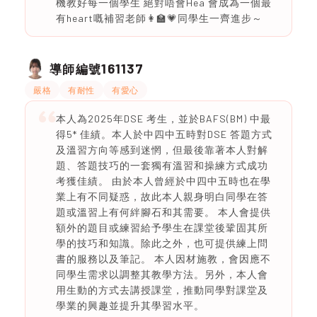
機教好每一個學生 絕對唔會Hea 會成為一個最
有heart嘅補習老師👩‍🏫💗同學生一齊進步～
161137
導師編號
嚴格
有耐性
有愛心
本人為2025年DSE 考生，並於BAFS(BM) 中最
得5* 佳績。本人於中四中五時對DSE 答題方式
及溫習方向等感到迷惘，但最後靠著本人對解
題、答題技巧的一套獨有溫習和操練方式成功
考獲佳績。 由於本人曾經於中四中五時也在學
業上有不同疑惑，故此本人親身明白同學在答
題或溫習上有何絆腳石和其需要。 本人會提供
額外的題目或練習給予學生在課堂後鞏固其所
學的技巧和知識。除此之外，也可提供練上問
書的服務以及筆記。 本人因材施教，會因應不
同學生需求以調整其教學方法。另外，本人會
用生動的方式去講授課堂，推動同學對課堂及
學業的興趣並提升其學習水平。