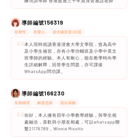
練培訓導師 香港超過三十年資深普通話老師
156319
導師編號
有耐性
有愛心
提供練習題/試題
本人現時就讀香港浸會大學文學院，曾為高中
及小學生補習，亦有小學功輔班及小學中英文
班導師的經驗。本人有耐心，能在教學時向學
生詳細解釋，回答學生問題，亦可課後
WhatsApp問功課。
166230
導師編號
長期補習
解題思路
題目講解
你好，本人擁有四年小學教學經驗，與學生相
處融洽，喜歡與小朋友相處，可以whatsapp聯
繫21176789，Winnie MissHo