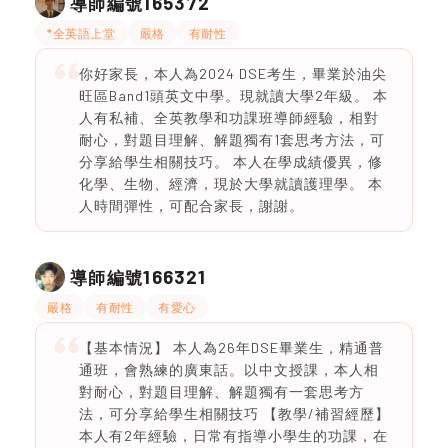
165372
導師編號
*全英語上堂
嚴格
有耐性
你好家長，本人為2024 DSE考生，畢業於油尖
旺區Band1頭英文中學。現就讀大學2年級。 本
人有私補、全英教學和功課班導師經驗，相對
耐心，對題目理解、解題獨有1套思考方法，可
分享給學生相關技巧。 本人在學成績優異，修
化學、生物、經濟，現於大學就讀護理學。 本
人時間彈性，可配合家長，謝謝。
166321
導師編號
嚴格
有耐性
有愛心
【基本情況】 本人為26年DSE畢業生，精通普
通班，會熟練的廣東話。以中文授課，本人相
對耐心，對題目理解、解題獨有一套思考方
法，可分享給學生相關技巧 【教學/補習經歷】
本人有2年經驗，日常有指導小學生的功課，在