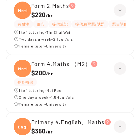
Form 2,Maths
Maths
$220
/
hr
有耐性
細心
提供筆記
提供練習題/試題
題目講解
解
1 to 1 tutoring-Tin Shui Wai
Two days a week-2Hour/cls
Female tutor-University
Form 4,Maths （M2）
Maths
$200
/
hr
長期補習
1 to 1 tutoring-Mei Foo
One day a week -1.5Hour/cls
Female tutor-University
Primary 4,English、Maths
Engli
$350
/
hr