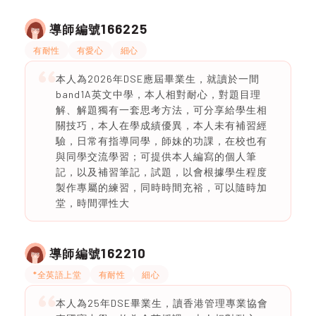
166225
導師編號
有耐性
有愛心
細心
本人為2026年DSE應屆畢業生，就讀於一間
band1A英文中學，本人相對耐心，對題目理
解、解題獨有一套思考方法，可分享給學生相
關技巧，本人在學成績優異，本人未有補習經
驗，日常有指導同學，師妹的功課，在校也有
與同學交流學習；可提供本人編寫的個人筆
記，以及補習筆記，試題，以會根據學生程度
製作專屬的練習，同時時間充裕，可以隨時加
堂，時間彈性大
162210
導師編號
*全英語上堂
有耐性
細心
本人為25年DSE畢業生，讀香港管理專業協會