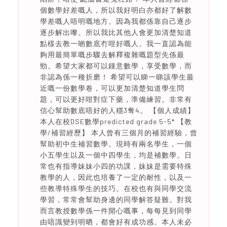
個數學好差嘅人，所以我好明白亦都好了解數
學差嘅人唔明嘅地方。因為我都係靠自己逐步
逐步解出嚟。所以我比其他人會更加清楚知道
點樣去教一啲數底冇咁好嘅人。我一直認為能
夠用最簡單嘅步驟去解釋複雜嘅題型先係最
勁。希望大家都可以鍾意數學，享受數學，而
非認為係一種折磨！ 希望可以睇一睇該學生最
近嘅一份數學卷，可以更加清楚知道學生問
題，可以更好咁對症下藥，準備練習。非常有
信心幫助數底唔好的人穩3奪4。 【個人成績】
本人在校DSE數學predicted grade 5-5* 【教
學/補習經歷】 本人曾有三個月的補習經驗，曾
幫助初中生補習數學。現時有兩名學生，一個
小五學生以及一個中四學生，均是補數學。日
常也有指導妹妹小四的功課，妹妹是需要特殊
教學的人，因此也培養了一定的耐性，以及一
些教導特殊學生的技巧。在校也有與同學交流
學習，常常會幫助身邊的同學解答疑難。對我
而言教授數學係一件開心嘅事，每每見到同學
由唔識變到明晒，都會好有成功感。本人未必