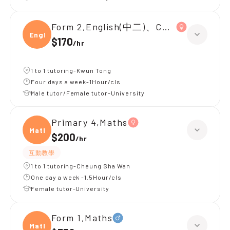
Form 2,English(中二)、Chinese(中二)、
Engli
$170
/
hr
1 to 1 tutoring-Kwun Tong
Four days a week-1Hour/cls
Male tutor/Female tutor-University
Primary 4,Maths
Maths
$200
/
hr
互動教學
1 to 1 tutoring-Cheung Sha Wan
One day a week -1.5Hour/cls
Female tutor-University
Form 1,Maths
Maths