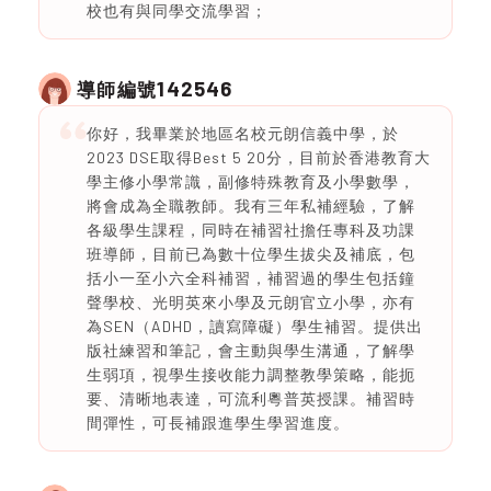
校也有與同學交流學習；
142546
導師編號
你好，我畢業於地區名校元朗信義中學，於
2023 DSE取得Best 5 20分，目前於香港教育大
學主修小學常識，副修特殊教育及小學數學，
將會成為全職教師。我有三年私補經驗，了解
各級學生課程，同時在補習社擔任專科及功課
班導師，目前已為數十位學生拔尖及補底，包
括小一至小六全科補習，補習過的學生包括鐘
聲學校、光明英來小學及元朗官立小學，亦有
為SEN（ADHD，讀寫障礙）學生補習。提供出
版社練習和筆記，會主動與學生溝通，了解學
生弱項，視學生接收能力調整教學策略，能扼
要、清晰地表達，可流利粵普英授課。補習時
間彈性，可長補跟進學生學習進度。