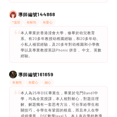
144868
導師編號
*溫習
有耐性
有愛心
本人畢業於香港浸會大學，修畢於幼兒教育
系。有20多年教授幼稚園經驗，和20多年幼、
小私人補習經驗，及20多年對幼稚園和小學教
學以及專業教授英語Phonic 拼音 、中文、英數
經驗。
161659
導師編號
有耐性
有愛心
細心
本人為25年DSE畢業生，畢業於屯門Band1中
學，均為全英授課，本人相對耐心，對題目理
解、解題獨有一套思考方法，可分享給學生相
關技巧，令學生有鞏固的根底，而且本人在學
成績優異，DSE數學level 5，本人有在學校教導