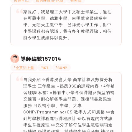
家長好，我是理工大學中文碩士畢業生，過往
在可藝中學、德雅中學、何明華會督銀禧中
學、元朗天主教中學、呂祥光小學工作，對中
小學課程都有認識，我有多年教學經驗，相信
能令學生成績得以提升。
157014
導師編號
*全英語上堂
*ICT
*COMP
自我介紹 ⭐️香港浸會大學 商業計算及數據分析
理學士 三年級生 ⭐️熟悉DSE的課程內容 ⭐️4年補
習經驗(私補) ⭐️擁有中小學各個課題及類型的補
充練習 ⭐️耐心解答學生問題、課後問書及跟進
服務 可以補小學、中學、大專
COMP/Programming/CS 教學方式和風格 ✏️會
針對學校課程進行課程設計 ✏️以有趣的方式讓
學生掌握原理 ✏️充分了解每位學生嘅強弱項進
行輔導 ✏️課後作業，幫助學生提升分數 補習經