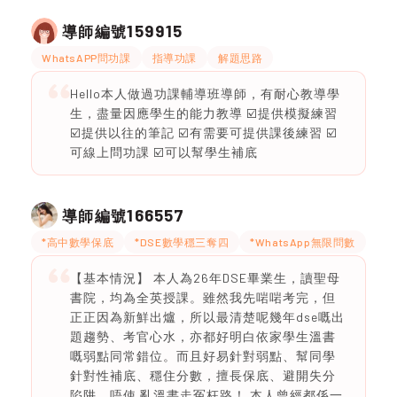
159915
導師編號
WhatsAPP問功課
指導功課
解題思路
Hello本人做過功課輔導班導師，有耐心教導學
生，盡量因應學生的能力教導 ☑️提供模擬練習
☑️提供以往的筆記 ☑️有需要可提供課後練習 ☑️
可線上問功課 ☑️可以幫學生補底
166557
導師編號
*高中數學保底
*DSE數學穩三奪四
*WhatsApp無限問數
【基本情況】 本人為26年DSE畢業生，讀聖母
書院，均為全英授課。雖然我先啱啱考完，但
正正因為新鮮出爐，所以最清楚呢幾年dse嘅出
題趨勢、考官心水，亦都好明白依家學生溫書
嘅弱點同常錯位。而且好易針對弱點、幫同學
針對性補底、穩住分數，擅長保底、避開失分
陷阱，唔使 亂溫書走冤枉路！ 本人曾經都係一