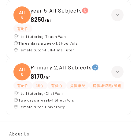
year 5,All Subjects
All
S
$250
/
hr
有耐性
1 to 1 tutoring-Tsuen Wan
Three days a week-1.5Hour/cls
Female tutor-Full-time Tutor
Primary 2,All Subjects
All
S
$170
/
hr
有耐性
細心
有愛心
提供筆記
提供練習題/試題
指導
1 to 1 tutoring-Chai Wan
Two days a week-1.5Hour/cls
Female tutor-University
About Us