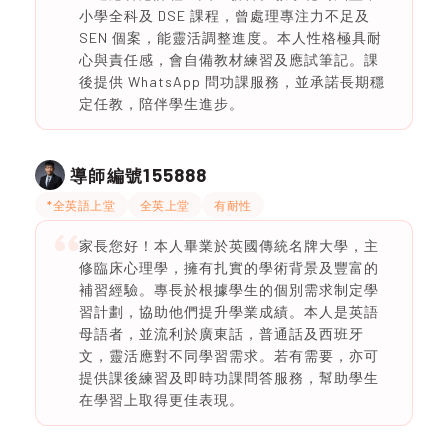
小學全科及 DSE 課程，曾處理專注力不足及
SEN 個案，能靈活調整進度。本人性格極具耐
心與責任感，會自備教材練習及應試筆記。課
後提供 WhatsApp 問功課服務，並承諾長期穩
定任教，陪伴學生進步。
155888
導師編號
*全英語上堂
全英上堂
有耐性
家長您好！本人畢業於英國傳統名牌大學，主
修臨床心理學，擁有扎實的學術背景及豐富的
補習經驗。專長於根據學生的個別需求制定學
習計劃，協助他們提升學業成績。本人是英語
母語者，並流利於廣東話，普通話及西班牙
文，靈活應對不同學習需求。若有需要，亦可
提供課後練習及即時功課問答服務，幫助學生
在學習上取得更佳表現。