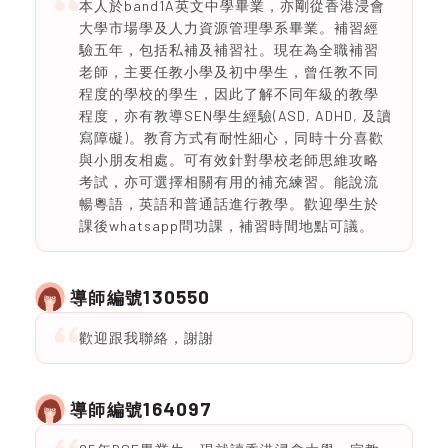
本人於band1A英文中學畢業，亦剛從香港浸會
大學市場學及人力資源管理學系畢業。補習經
驗五年，包括私補及補習社。現在為全職補習
老師，主要任教小學及初中學生，曾任教不同
程度的學校的學生，因此了解不同年級的教學
程度，亦有教導SEN學生經驗(ASD, ADHD, 及讀
寫障礙)。教育方式有耐性細心，同時十分喜歡
與小朋友相處。可有效針對學校老師思維攻略
考試，亦可選擇相關有用的補充練習。能說流
暢粵語，英語和普通話進行教學。歡迎學生於
課後whatsapp問功課，補習時間地點可議。
130550
導師編號
歡迎跟我聯絡，謝謝
164097
導師編號