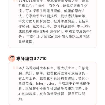
25年DSE畢業生，現就讀香港浸會大學，宗教
哲學系Year1 學生，有耐心，能親切與學生交
流，可加深學生對題目理解、解題的思考方
法，分享給學生相關技巧，提供應試策略等。
中文方面可因材施教，提升學生興趣，包括寫
作範例、範文筆記等。亦可補底數學; 本人DSE
成績為中國語文5分(寫作5*)、中國文學及數學4
分； 可提供本人編寫的高中個人筆記以及考試
重點範圍。
37710
導師編號
本人為香港科大本科生、理大碩士生，主修電
腦、統計、數學。數理化英語會考成績優良，
有五年全科、數理化和英語補習經驗，曾於小
童群益會、Informatics、再培訓中心等機構任
教，現誠替中小學生補習解決各學科問題，耐
心熱誠教導，有自備筆記練習，即日可以開
始。