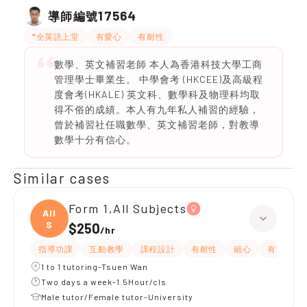
17564
導師編號
*全英語上堂
有愛心
有耐性
數學、英文補習老師 本人為香港科技大學工商
管理學士畢業生。 中學會考 (HKCEE)及高級程
度會考(HKALE) 英文科、數學科及物理科均取
得不俗的成績。本人有九年私人補習的經驗，
曾於補習社任職數學、英文補習老師，對教導
數學十分有信心。
Similar cases
Form 1,All Subjects
All
S
$250
/
hr
指導功課
互動教學
課程設計
有耐性
細心
有愛心
1 to 1 tutoring-Tsuen Wan
Two days a week-1.5Hour/cls
Male tutor/Female tutor-University