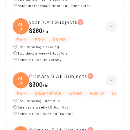
Male tutor/Female tutor-Full-time Tutor
year 7,All Subjects
All
S
$280
/
hr
有耐性
有愛心
長期補習
1 to 1 tutoring-Sai Kung
Two days a week-2Hour/cls
Female tutor-University
Primary 6,All Subjects
All
S
$300
/
hr
有耐性
提供練習題/試題
應試策略
解題思路
題目講解
1 to 1 tutoring-Tuen Mun
One day a week -1.5Hour/cls
Female tutor-Serving Teacher