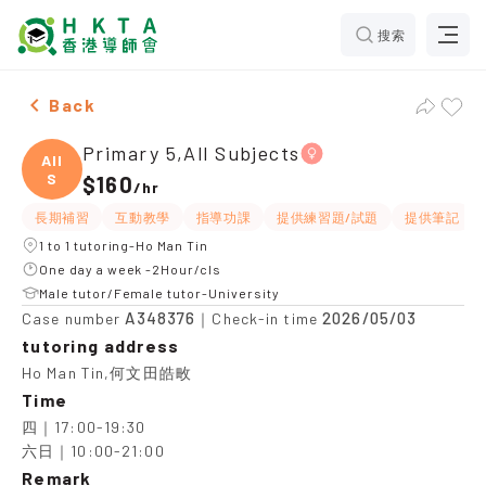
搜索
Female Primary 5,All Subjects，Ho Man Tin Tuition re
Back
Primary 5,All Subjects
All
S
$160
/
hr
長期補習
互動教學
指導功課
提供練習題/試題
提供筆記
1 to 1 tutoring-Ho Man Tin
One day a week -2Hour/cls
Male tutor/Female tutor-University
A348376
2026/05/03
Case number
｜Check-in time
tutoring address
Ho Man Tin,何文田皓畋
Time
四｜17:00-19:30

六日｜10:00-21:00
Remark