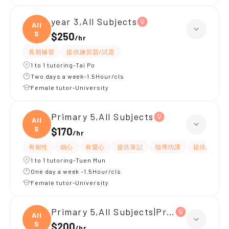
year 3,All Subjects
All
S
$250
/
hr
長期補習
提供練習題/試題
1 to 1 tutoring-Tai Po
Two days a week-1.5Hour/cls
Female tutor-University
Primary 5,All Subjects
All
S
$170
/
hr
有耐性
細心
有愛心
提供筆記
指導功課
提供練習題/
1 to 1 tutoring-Tuen Mun
One day a week -1.5Hour/cls
Female tutor-University
Primary 5,All Subjects|Primary 4,All S
All
S
$200
/
hr