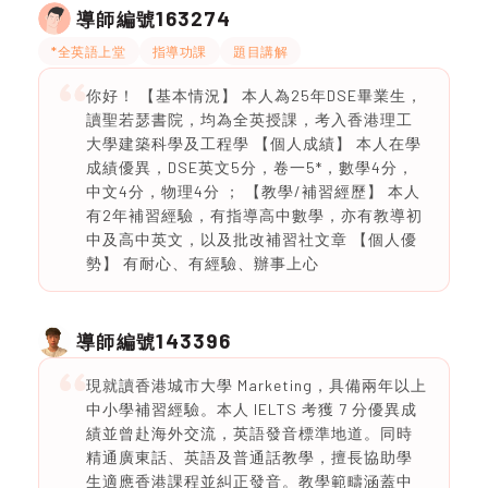
163274
導師編號
*全英語上堂
指導功課
題目講解
你好！ 【基本情況】 本人為25年DSE畢業生，
讀聖若瑟書院，均為全英授課，考入香港理工
大學建築科學及工程學 【個人成績】 本人在學
成績優異，DSE英文5分，卷一5*，數學4分，
中文4分，物理4分 ； 【教學/補習經歷】 本人
有2年補習經驗，有指導高中數學，亦有教導初
中及高中英文，以及批改補習社文章 【個人優
勢】 有耐心、有經驗、辦事上心
143396
導師編號
現就讀香港城市大學 Marketing，具備兩年以上
中小學補習經驗。本人 IELTS 考獲 7 分優異成
績並曾赴海外交流，英語發音標準地道。同時
精通廣東話、英語及普通話教學，擅長協助學
生適應香港課程並糾正發音。教學範疇涵蓋中