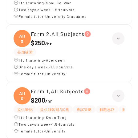
1 to 1 tutoring-Shau Kei Wan
Two days a week-1.5Hour/cls
Female tutor-University Graduated
Form 2,All Subjects
All
S
$250
/
hr
長期補習
1 to 1 tutoring-Aberdeen
One day a week -1.5Hour/cls
Female tutor-University
Form 1,All Subjects
All
S
$200
/
hr
提供筆記
提供練習題/試題
應試策略
解題思路
題目講解
1 to 1 tutoring-Kwun Tong
Two days a week-1.5Hour/cls
Female tutor-University