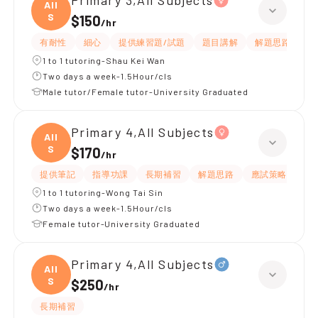
Primary 3,All Subjects
All
S
$150
/
hr
有耐性
細心
提供練習題/試題
題目講解
解題思路
1 to 1 tutoring-Shau Kei Wan
Two days a week-1.5Hour/cls
Male tutor/Female tutor-University Graduated
Primary 4,All Subjects
All
S
$170
/
hr
提供筆記
指導功課
長期補習
解題思路
應試策略
提
1 to 1 tutoring-Wong Tai Sin
Two days a week-1.5Hour/cls
Female tutor-University Graduated
Primary 4,All Subjects
All
S
$250
/
hr
長期補習