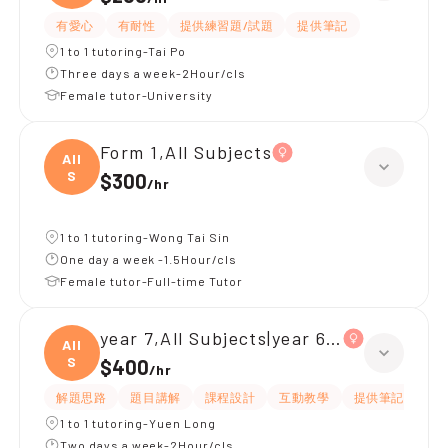
有愛心
有耐性
提供練習題/試題
提供筆記
1 to 1 tutoring-Tai Po
Three days a week-2Hour/cls
Female tutor-University
Form 1,All Subjects
All
S
$300
/
hr
1 to 1 tutoring-Wong Tai Sin
One day a week -1.5Hour/cls
Female tutor-Full-time Tutor
year 7,All Subjects|year 6,All Subjects
All
S
$400
/
hr
解題思路
題目講解
課程設計
互動教學
提供筆記
嚴
1 to 1 tutoring-Yuen Long
Two days a week-2Hour/cls