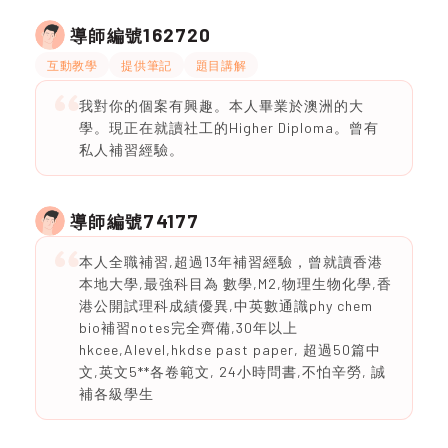
162720
導師編號
互動教學
提供筆記
題目講解
我對你的個案有興趣。本人畢業於澳洲的大
學。現正在就讀社工的Higher Diploma。曾有
私人補習經驗。
74177
導師編號
本人全職補習,超過13年補習經驗，曾就讀香港
本地大學,最強科目為 數學,M2,物理生物化學,香
港公開試理科成績優異,中英數通識phy chem
bio補習notes完全齊備,30年以上
hkcee,Alevel,hkdse past paper, 超過50篇中
文,英文5**各卷範文, 24小時問書,不怕辛勞, 誠
補各級學生