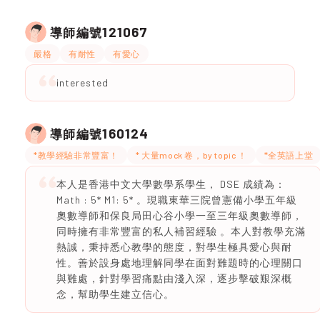
121067
導師編號
嚴格
有耐性
有愛心
interested
160124
導師編號
*教學經驗非常豐富！
* 大量mock 卷，by topic ！
*全英語上堂
本人是香港中文大學數學系學生， DSE 成績為：
Math : 5* M1: 5* 。現職東華三院曾憲備小學五年級
奧數導師和保良局田心谷小學一至三年級奧數導師，
同時擁有非常豐富的私人補習經驗 。本人對教學充滿
熱誠，秉持悉心教學的態度，對學生極具愛心與耐
性。善於設身處地理解同學在面對難題時的心理關口
與難處，針對學習痛點由淺入深，逐步擊破艱深概
念，幫助學生建立信心。