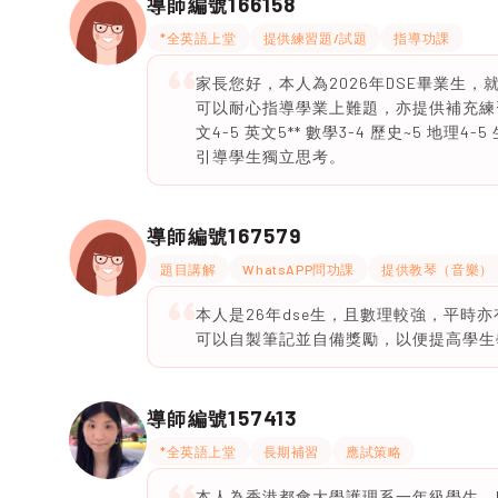
166158
導師編號
*全英語上堂
提供練習題/試題
指導功課
家長您好，本人為2026年DSE畢業生
可以耐心指導學業上難題，亦提供補充練習以
文4-5 英文5** 數學3-4 歷史~5 
引導學生獨立思考。
167579
導師編號
題目講解
WhatsAPP問功課
提供教琴（音樂）
本人是26年dse生，且數理較強，平時
可以自製筆記並自備獎勵，以便提高學生
157413
導師編號
*全英語上堂
長期補習
應試策略
本人為香港都會大學護理系一年級學生，Dse 