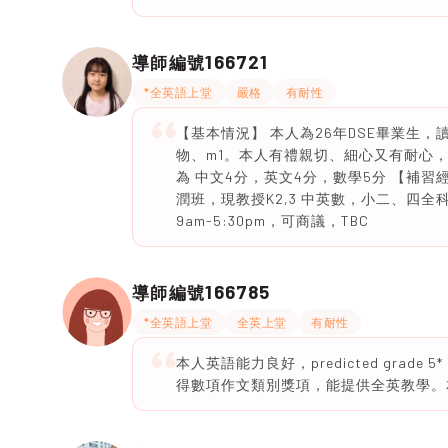
166721
導師編號
*全英語上堂
嚴格
有耐性
【基本情況】 本人為26年DSE畢業生
物、m1。本人有禮親切、細心又有耐心，也有責
為 中文4分，英文4分，數學5分 【補
潤班，現教授K2,3 中英數，小二、四全
9am-5:30pm，可商議，TBC
166785
導師編號
*全英語上堂
全英上堂
有耐性
本人英語能力良好，predicted gra
得數項作文類別獎項，能提供全英教學。