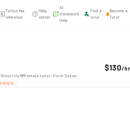
AI
Tuition fee
Help
Find a
Become a
Homework
reference
center
tutor
Tutor
Help
endation
$130
/
h
-1Hour/cls
Female tutor-Form Seven
長期補習