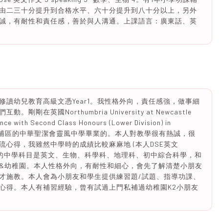
由二三十分提升到合格水平、六十分提升到八十分以上，另外
誠，有耐性和責任感，善於與人溝通。上課語言：廣東話、英
讀幼兒教育高級文憑Year1。我性格外向，責任感強，做事細
英國Northumbria University at Newcastle
nce with Second Class Honours (Lower Division) in
畢業了。我在大埔區的中華聖潔會靈風中學畢業的。本人對教學很有熱誠，很
心得，我雖然中學時的成績比較麻麻地 (本人DSE英文
強最熱愛的中學科目是英文、生物、科學科、地理科、初中綜合科學，和
&幼稚園。本人性格外向，有耐性和細心，會先了解清楚小朋友
才施教。本人會為小朋友和學生提供練習題/試題、指導功課、
心得。本人有補習經驗，曾有試過上門私補過幼稚園K2小朋友