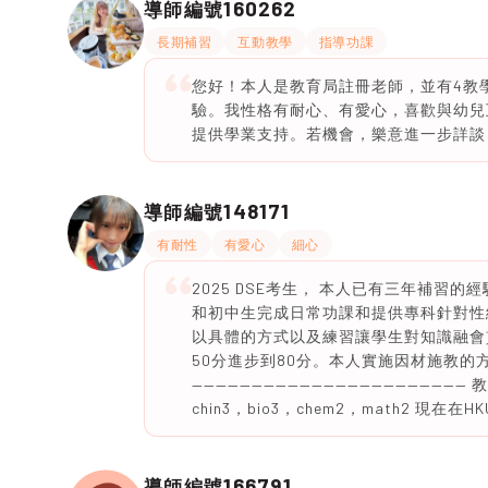
160262
導師編號
長期補習
互動教學
指導功課
您好！本人是教育局註冊老師，並有4教
驗。我性格有耐心、有愛心，喜歡與幼兒
提供學業支持。若機會，樂意進一步詳談
148171
導師編號
有耐性
有愛心
細心
2025 DSE考生， 本人已有三年補
和初中生完成日常功課和提供專科針對性
以具體的方式以及練習讓學生對知識融會
50分進步到80分。本人實施因材施教
——————————————————————— 教育背
chin3，bio3，chem2，math2 現在在
166791
導師編號