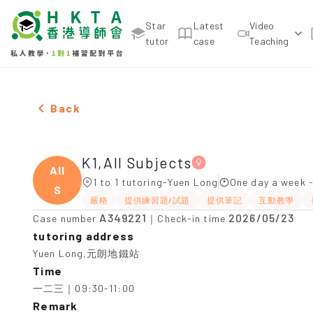
Star
Latest
Video
tutor
case
Teaching
Female K1,All Subjects，Yuen Long Tuition recomm
Back
K1,All Subjects
All
1 to 1 tutoring-Yuen Long
One day a week 
S
嚴格
提供練習題/試題
提供筆記
互動教學
A349221
2026/05/23
Case number
｜Check-in time
tutoring address
Yuen Long,元朗地鐵站
Time
一二三｜09:30-11:00
Remark