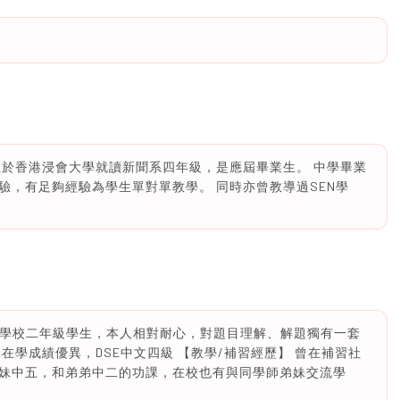
正於香港浸會大學就讀新聞系四年級，是應屆畢業生。 中學畢業
驗，有足夠經驗為學生單對單教學。 同時亦曾教導過SEN學
護理學校二年級學生，本人相對耐心，對題目理解、解題獨有一套
在學成績優異，DSE中文四級 【教學/補習經歷】 曾在補習社
妹中五，和弟弟中二的功課，在校也有與同學師弟妹交流學