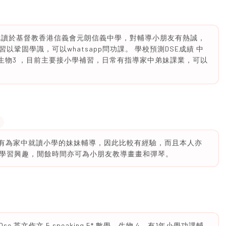
，就讀於基督教香港信義會元朗信義中學，對輔導小朋友有熱誠，
鞏固學識，可以whatsapp問功課。 學校預測DSE成績 中
地理4-5 生物3 ，目前主要接小學補習，日常有指導家中弟妹課業，可以
亦有為家中就讀小學的妹妹輔導，因此比較有經驗，而且本人亦
學習興趣，閒餘時間亦可為小朋友教導畫畫和彈琴。
英文作文 5 speaking 5* 數學、生物 4。有1年小學功課輔