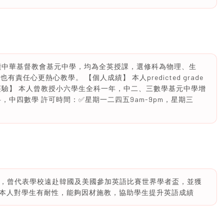
，讀中華基督教會基元中學，均為全英授課，選修科為物理、生
任心更熱心教學。 【個人成績】 本人predicted grade
習經驗】 本人曾教授小六學生全科一年，中二、三數學基元中學增
科，中四數學 許可時間：✅星期一二四五9am-9pm，星期三
de 5* ，曾代表學校遠赴韓國及美國參加英語比賽世界學者盃，並獲
本人對學生有耐性，能夠因材施教，協助學生提升英語成績