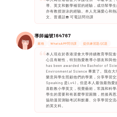
導、英文和數學補習的經驗，成功幫學生
亦有教授游泳的經驗。本人充滿愛心和熱
文、普通話☎️ 可電話問功課
164767
導師編號
嚴格
WhatsAPP問功課
提供練習題/試題
本人現在於香港浸會大學持續教育學院進修
心且有耐性，特別熱愛教導小朋友和與他們互動。剛剛在
has been awarded the Bachelor of Scie
Environmental Science 
樂意與學生照顧他們的學業，分享學習交流
Speaking 是Lv4)，但是本人最
喜歡教小學英文，視覺藝術，常識和科學
學生的需要和有甚麼學習困難，然後再恩
協助溫習測驗考試和默書、分享學習交流
的英文科。