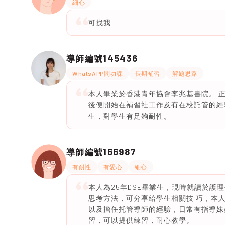
細心
可找我
145436
導師編號
WhatsAPP問功課
長期補習
解題思路
本人畢業於香港青年協會李兆基書院。 
後便開始在補習社工作及有在校託管的經
生，對學生有足夠耐性。
166987
導師編號
有耐性
有愛心
細心
本人為25年DSE畢業生，現時就讀於
思考方法，可分享給學生相關技 巧，本人
以及擔任托管導師的經驗，日常有指導妹
習，可以提供練習，耐心教學。