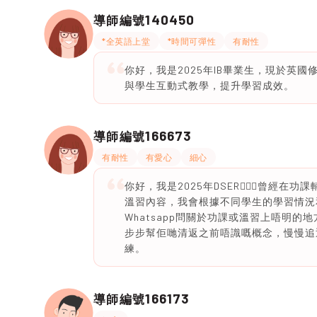
140450
導師編號
*全英語上堂
*時間可彈性
有耐性
你好，我是2025年IB畢業生，現於英
與學生互動式教學，提升學習成效。
166673
導師編號
有耐性
有愛心
細心
你好，我是2025年DSER🙋🏻‍♀️
溫習內容，我會根據不同學生的學習情況
Whatsapp問關於功課或溫習上唔明
步步幫佢哋清返之前唔識嘅概念，慢慢追
練。
166173
導師編號