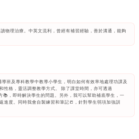
國修讀物理治療。中英文流利，曾經有補習經驗，善於溝通，能夠
曾經在功課輔導班及專科教學中教導小學生，明白如何有效率地處理功課及
和性格，靈活調整教學方式。 除了課堂時間，亦可透過
的地方📚，即時解決學生的問題。另外，我可以幫助補底學生，一
返進度。同時我會自製練習和筆記📒，針對學生弱項加強訓