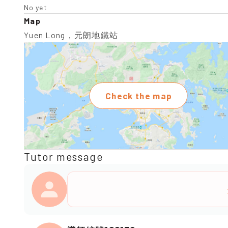
No yet
Map
Yuen Long，元朗地鐵站
Check the map
Tutor message