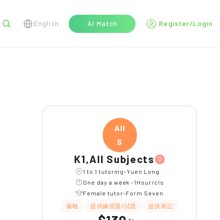
English
AI Match
Register/Login
r
All
S
K1,All Subjects
1 to 1 tutoring-Yuen Long
One day a week -1Hour/cls
Female tutor-Form Seven
嚴格
提供練習題/試題
提供筆記