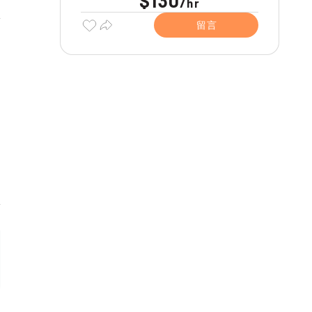
$130
/
hr
留言