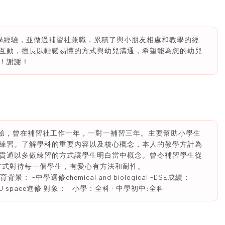
學經驗，並做過補習社兼職，累積了與小朋友相處和教學的經
互動，擅長以輕鬆易懂的方式與幼兒溝通，希望能為您的幼兒
！謝謝！
習的經驗，曾在補習社工作一年，一對一補習三年。主要幫助小學生
練習。了解學科的重要內容以及核心概念，本人的教學方計為
貫通以多做練習的方式讓學生明白當中概念。曾令補習學生從
的方式對待每一個學生，有愛心有方法和耐性。
景： -中學選修chemical and biological -DSE成績：
HKU space進修 對象： · 小學：全科 · 中學初中:全科