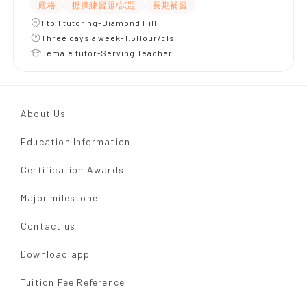
嚴格
提供練習題/試題
長期補習
1 to 1 tutoring-Diamond Hill
Three days a week-1.5Hour/cls
Female tutor-Serving Teacher
About Us
Education Information
Certification Awards
Major milestone
Contact us
Download app
Tuition Fee Reference