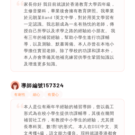
家長你好 我目前就讀於香港教育大學四年級，
主修音樂科，畢業後會擁有教育牌照。我畢業
於元朗某Band 1英文中學，對於用英文學習有
一定認識。我志願成為一名有熱忱的老師，傳
授自己所學以及求學之路的經驗給小朋友。 我
有三年的補習經驗，幫助小學生進行功課輔
導，以及測驗、默書籌備。本人亦曾在本地小
學擔任實習老師。除了學校的功課和課本外，
本人亦會準備其他補充練習供學生鞏固知識以
及增進更多知識。
157324
導師編號
有耐性
細心
有愛心
本人是位有兩年半經驗的補習導師，曾以義工
形式為在校小學生提供功課輔導，其後在幾間
補習社工作，有教授中小學生的經驗，尤其擅
長專科英、數1對1的形式。 本人在DSE中文、英
文考獲4級，語文能力優良。現時就讀香港都會