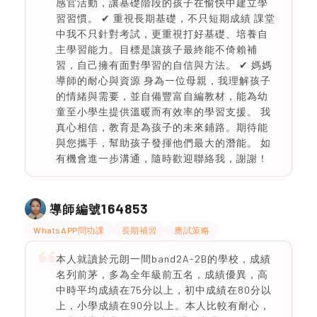
感官活動，讓基礎階段的孩子在愉快中建立學
習習慣。 ✔ 重視長期基礎，不只短期成績 課堂
中我不只針對考試，更重視打好基礎、培養自
主學習能力。目標是讓孩子最終能不倚賴補
習，自己擁有面對學習的自信與方法。 ✔ 媽媽
導師的耐心與資源 身為一位母親，我理解孩子
的情緒與需要，並自備豐富自編教材，能為幼
童至小學生提供溫暖而有效率的學習支援。 我
真心相信，教育是為孩子的未來鋪路。期待能
與您攜手，幫助孩子發揮他們最大的潛能。 如
有機會進一步溝通，隨時歡迎聯絡我，謝謝！
164853
導師編號
WhatsAPP問功課
長期補習
應試策略
本人就讀於元朗一間band2A-2B的學校，成績
名列前茅，多為全年級前五名，成績優異，高
中時平均成績在75分以上，初中成績在80分以
上，小學成績在90分以上。本人比較有耐心，