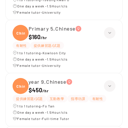
One day a week -1.5Hour/cls
Female tutor-University
Primary 5,Chinese
Chine
$160
/
hr
有耐性
提供練習題/試題
1 to 1 tutoring-Kowloon City
One day a week -1.5Hour/cls
Female tutor-University
year 9,Chinese
Chine
$450
/
hr
提供練習題/試題
互動教學
指導功課
有耐性
1 to 1 tutoring-Fo Tan
One day a week -1.5Hour/cls
Female tutor-Full-time Tutor