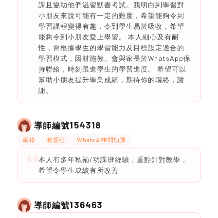
課且協助他們温習默書考試。我明白到學習對
小朋友來說可能有一定的難度，希望能夠令到
學習課程變得有趣，令到學生易於吸收，希望
能夠令到小朋友愛上學習。 本人細心及有耐
性，會根據學生的學習能力及目標設定適合的
學習模式，因材施教。會與家長於WhatsApp保
持聯絡，時刻跟進學生的學習進度。 希望可以
幫助小朋友提升學業成績，期待你的聯絡，謝
謝。
154318
導師編號
嚴格
有愛心
WhatsAPP問功課
本人有多年私補/功課班經驗，重點針對教學，
希望令學生成績有所改善
136463
導師編號