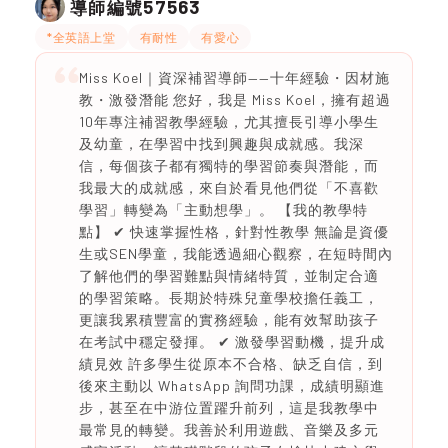
57563
導師編號
*全英語上堂
有耐性
有愛心
Miss Koel｜資深補習導師——十年經驗・因材施
教・激發潛能 您好，我是 Miss Koel，擁有超過
10年專注補習教學經驗，尤其擅長引導小學生
及幼童，在學習中找到興趣與成就感。我深
信，每個孩子都有獨特的學習節奏與潛能，而
我最大的成就感，來自於看見他們從「不喜歡
學習」轉變為「主動想學」。 【我的教學特
點】 ✔ 快速掌握性格，針對性教學 無論是資優
生或SEN學童，我能透過細心觀察，在短時間內
了解他們的學習難點與情緒特質，並制定合適
的學習策略。長期於特殊兒童學校擔任義工，
更讓我累積豐富的實務經驗，能有效幫助孩子
在考試中穩定發揮。 ✔ 激發學習動機，提升成
績見效 許多學生從原本不合格、缺乏自信，到
後來主動以 WhatsApp 詢問功課，成績明顯進
步，甚至在中游位置躍升前列，這是我教學中
最常見的轉變。我善於利用遊戲、音樂及多元