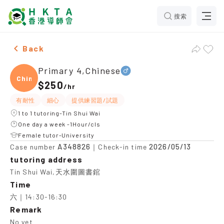
搜索
Male Primary 4,Chinese，Tin Shui Wai Tuition recomm
Back
Primary 4,Chinese
Chine
$250
/
hr
有耐性
細心
提供練習題/試題
1 to 1 tutoring-Tin Shui Wai
One day a week -1Hour/cls
Female tutor-University
A348826
2026/05/13
Case number
｜Check-in time
tutoring address
Tin Shui Wai,天水圍圖書錧
Time
六｜14:30-16:30
Remark
No yet