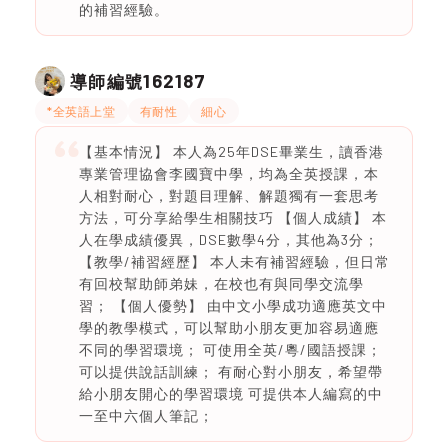
的補習經驗。
162187
導師編號
*全英語上堂
有耐性
細心
【基本情況】 本人為25年DSE畢業生，讀香港
專業管理協會李國寶中學，均為全英授課，本
人相對耐心，對題目理解、解題獨有一套思考
方法，可分享給學生相關技巧 【個人成績】 本
人在學成績優異，DSE數學4分，其他為3分；
【教學/補習經歷】 本人未有補習經驗，但日常
有回校幫助師弟妹，在校也有與同學交流學
習； 【個人優勢】 由中文小學成功適應英文中
學的教學模式，可以幫助小朋友更加容易適應
不同的學習環境； 可使用全英/粵/國語授課；
可以提供說話訓練； 有耐心對小朋友，希望帶
給小朋友開心的學習環境 可提供本人編寫的中
一至中六個人筆記；