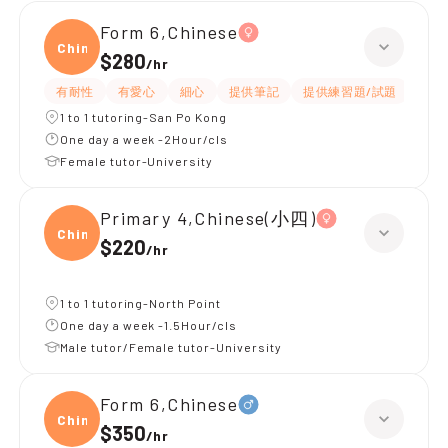
Form 6,Chinese
Chine
$280
/
hr
有耐性
有愛心
細心
提供筆記
提供練習題/試題
課程
1 to 1 tutoring-San Po Kong
One day a week -2Hour/cls
Female tutor-University
Primary 4,Chinese(小四)
Chine
$220
/
hr
1 to 1 tutoring-North Point
One day a week -1.5Hour/cls
Male tutor/Female tutor-University
Form 6,Chinese
Chine
$350
/
hr