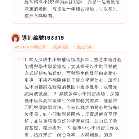
經常輔導小我3年的妹妹功課，亦是一位會軟硬
兼施的老師，有接近一年補習經驗，可以補到
禮拜六嘅時間。
163319
導師編號
WhatsAPP問功課
長期補習
應試策略
1. 本人深耕中小學補習領域多年，熟悉本地課程
架構與學生學習痛點，尤其擅長以生動互動的
方式拆解知識難點。面對學生的疑問向來耐心
引導，不疾不徐陪伴孩子建立學習信心，讓每1
位學員都能在輕鬆的氛圍中逐步進步，收穫知
識與成就感。 2. 累積多年小學補習經驗，深知
低年級與高年級學生的學習特質差異，能精准
匹配對應教學方法。向來以極大的耐心對待每1
位學員，細心傾聽學習困惑，反覆講解直至理
解，並注重培養良好的學習習慣，助力孩子紮
實基礎、稳步提升。 3. 從事中小學補習工作以
來，始終秉持「耐心為本、因材施教」的原