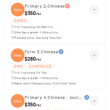
Primary 2,Chinese
Chine
$350
/
hr
長期補習
1 to 1 tutoring-Ho Man Tin
One day a week -1.5Hour/cls
Female tutor-Serving Teacher
Form 3,Chinese
Chine
$280
/
hr
有耐性
提供練習題/試題
1 to 1 tutoring-Fo Tan
One day a week -1.5Hour/cls
Male tutor/Female tutor-Full-time Tutor
Primary 4,Chinese、social studies
Chine
$350
/
hr