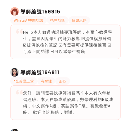
159915
導師編號
WhatsAPP問功課
指導功課
解題思路
Hello本人做過功課輔導班導師，有耐心教導學
生，盡量因應學生的能力教導 ☑️提供模擬練習
☑️提供以往的筆記 ☑️有需要可提供課後練習 ☑️
可線上問功課 ☑️可以幫學生補底
164811
導師編號
*全英語上堂
有耐性
細心
您好，請問需要找導師補習嗎？本人有六年補
習經驗。本人在學成績優異，數學理科均B級成
績，中文寫作A級，英語寫作C級。視覺藝術A
級。 歡迎查詢聯絡，謝謝。