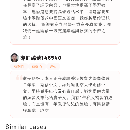
僅豐富了課堂內容，也極大地提高了學習效
率。無論是想要提高普通話水平，還是需要加
強小學階段的中國語文基礎，我都將是你理想
的选择。 歡迎有意向的學生或家長聯繫我，讓
我們一起開啟一段充滿樂趣與收獲的學習之
旅！
146540
導師編號
有耐性
有愛心
細心
家長您好，本人正在就讀香港教育大學商學院
二年級，副修中文，亦到過北京大學進修中
文。平時做事細心及有責任感，能夠提供大量
的練習及筆記給貴子女。我有4年私人補習的經
驗，而且也有一年教導幼兒的經驗，有興趣請
聯絡我，謝謝！
Similar cases