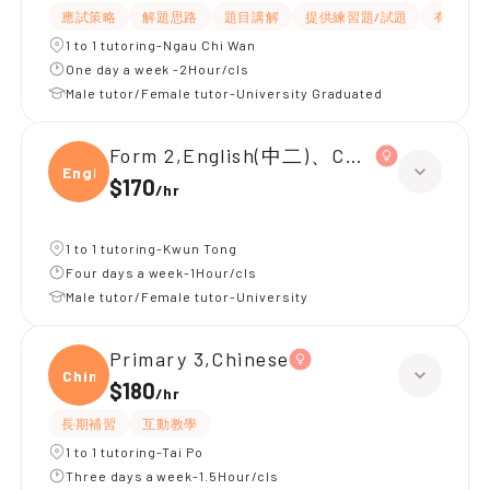
應試策略
解題思路
題目講解
提供練習題/試題
有耐性
1 to 1 tutoring-Ngau Chi Wan
One day a week -2Hour/cls
Male tutor/Female tutor-University Graduated
Form 2,English(中二)、Chinese(中二)、
Engli
$170
/
hr
1 to 1 tutoring-Kwun Tong
Four days a week-1Hour/cls
Male tutor/Female tutor-University
Primary 3,Chinese
Chine
$180
/
hr
長期補習
互動教學
1 to 1 tutoring-Tai Po
Three days a week-1.5Hour/cls