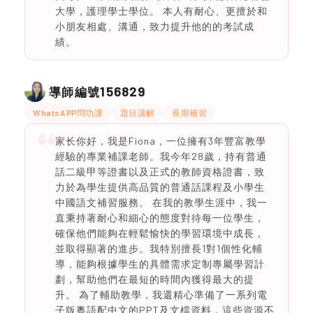
大學，護理學士學位。 本人有耐心、更擅於和
小朋友相處、溝通，致力提升他的的考試成
績。
156829
導師編號
WhatsAPP問功課
題目講解
長期補習
家长你好，我是Fiona，一位擁有3年豐富教學
經驗的專業補課老師。我今年28歲，持有普通
話二級甲等證書以及正式的教師資格證書，致
力於為學生提供高品質的普通話課程及小學生
中國語文補習服務。 在我的教學生涯中，我一
直秉持著耐心和細心的態度對待每一位學生，
確保他們能夠在輕鬆愉快的學習環境中成長，
並取得顯著的進步。我特別擅長1對1個性化輔
導，能夠根據學生的具體需求定制專屬學習計
劃，幫助他們在最短的時間內獲得最大的提
升。 為了輔助教學，我還精心準備了一系列電
子版粵語配中文的PPT及文檔資料，這些資源不