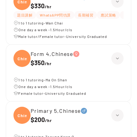
Chine
$330
/
hr
題目講解
WhatsAPP問功課
長期補習
應試策略
解題思
1 to 1 tutoring-Wan Chai
One day a week -1.5Hour/cls
Male tutor/Female tutor-University Graduated
Form 4,Chinese
Chine
$350
/
hr
1 to 1 tutoring-Ma On Shan
One day a week -1.5Hour/cls
Female tutor-University Graduated
Primary 5,Chinese
Chine
$200
/
hr
1 to 1 tutoring-Tseung Kwan O