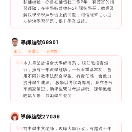
私補經驗，亦曾在補習社工作2年，有豐富的補
習經驗，在中學時曾擔任2年課後學長，教導及
解決學弟學妹學習上的問題，相信能幫助小朋
友解決學習問題，提升學業成績。
68901
導師編號
細心
有愛心
有耐性
本人畢業於浸會大學經濟系， 現任職投資銀
行，擁有十年教學經驗，十分着重基本功，會
用不同的教學法配合學生。有責任感，會致力
提升學生成績。 教學以考試為導向。我亦會分
享獨家筆記，助學生緊貼考試趨勢。課堂氣氛
輕鬆互動，鼓勵學生發問
27036
導師編號
前中學中文老師，現職大學行政，有超過十年