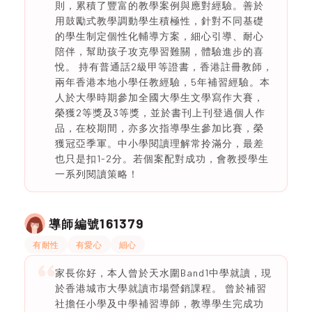
則，累積了豐富的教學案例與應對經驗。善於
用鼓勵式教學調動學生積極性，針對不同基礎
的學生制定個性化輔導方案，細心引導、耐心
陪伴，幫助孩子攻克學習難關，體驗進步的喜
悅。 持有普通話2級甲等證書，香港註冊教師，
兩年香港本地小學任教經驗，5年補習經驗。本
人於大學時期參加全國大學生文學寫作大賽，
榮獲2等獎及3等獎，並於書刊上刊登過個人作
品，在校期間，亦多次指導學生參加比賽，榮
獲冠亞季軍。中小學閱讀理解常拎滿分，最差
也只是扣1-2分。若個案配對成功，會教授學生
一系列閱讀策略！
161379
導師編號
有耐性
有愛心
細心
家長你好，本人曾於天水圍Band1中學就讀，現
於香港城市大學就讀市場營銷課程。 曾於補習
社擔任小學及中學補習導師，教導學生完成功