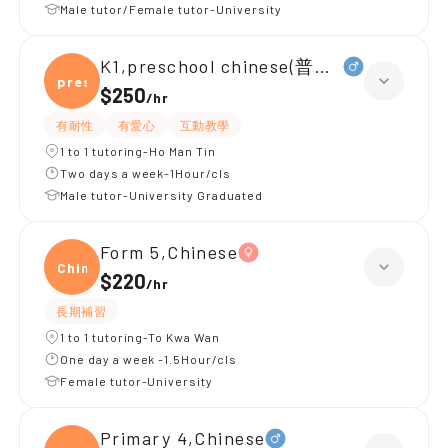
Male tutor/Female tutor-University
K1,preschool chinese(普通話)
presc
$250
/
hr
有耐性
有愛心
互動教學
1 to 1 tutoring-Ho Man Tin
Two days a week-1Hour/cls
Male tutor-University Graduated
Form 5,Chinese
Chine
$220
/
hr
長期補習
1 to 1 tutoring-To Kwa Wan
One day a week -1.5Hour/cls
Female tutor-University
Primary 4,Chinese