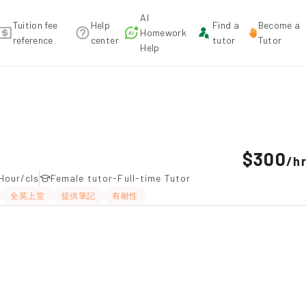
AI
Tuition fee
Help
Find a
Become a
Homework
reference
center
tutor
Tutor
Help
ndation
$300
/
h
Hour/cls
Female tutor-Full-time Tutor
全英上堂
提供筆記
有耐性