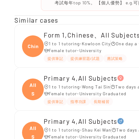
考試每年top 10%。 【個人優勢】 e.
Similar cases
Form 1,Chinese、All Subject
1 to 1 tutoring-Kowloon City
One day a 
Chine
Female tutor-University
提供筆記
提供練習題/試題
應試策略
Primary 4,All Subjects
All
1 to 1 tutoring-Wong Tai Sin
Two days 
S
Female tutor-University Graduated
提供筆記
指導功課
長期補習
Primary 4,All Subjects
All
1 to 1 tutoring-Shau Kei Wan
Two days 
S
Female tutor-University Graduated