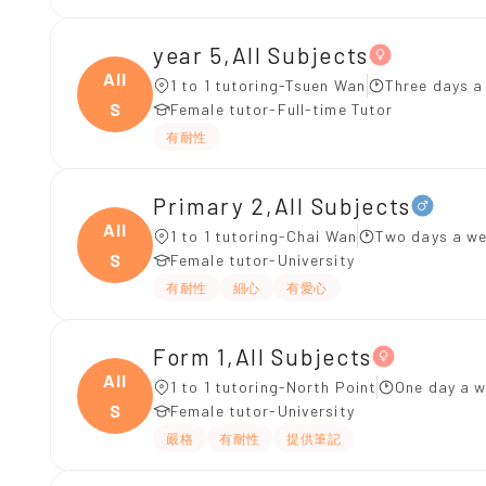
year 5,All Subjects
All
1 to 1 tutoring-Tsuen Wan
Three days a
S
Female tutor-Full-time Tutor
有耐性
Primary 2,All Subjects
All
1 to 1 tutoring-Chai Wan
Two days a we
S
Female tutor-University
有耐性
細心
有愛心
Form 1,All Subjects
All
1 to 1 tutoring-North Point
One day a w
S
Female tutor-University
嚴格
有耐性
提供筆記