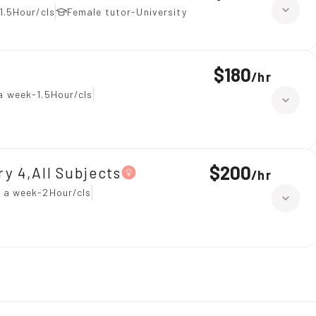
1.5Hour/cls
Female tutor-University
$180
/
hr
a week-1.5Hour/cls
$200
ry 4,All Subjects
/
hr
 a week-2Hour/cls