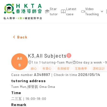
Star
Latest
Video
tutor
case
Teaching
Female K3,All Subjects，Tuen Mun Tuition recomme
Back
K3,All Subjects
All
1 to 1 tutoring-Tuen Mun
One day a week -1
S
細心
有愛心
長期補習
互動教學
課程設計
A348897
2026/05/14
Case number
｜Check-in time
tutoring address
Tuen Mun,掃管笏 Oma Oma
Time
二三五｜16:00-18:00
Remark