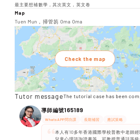
最主要想補數學，其次英文，英文卷
Map
Tuen Mun，掃管笏 Oma Oma
Check the map
Tutor message
The tutorial case has been com
165189
導師編號
WhatsAPP問功課
長期補習
應試策略
本人有10多年香港國際學校普教中老師
兒童心理諮詢證書等。可教授普通話等級