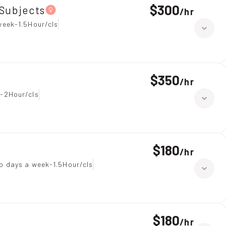
$300
 Subjects
/
hr
week-1.5Hour/cls
$350
/
hr
-2Hour/cls
$180
/
hr
o days a week-1.5Hour/cls
$180
/
hr