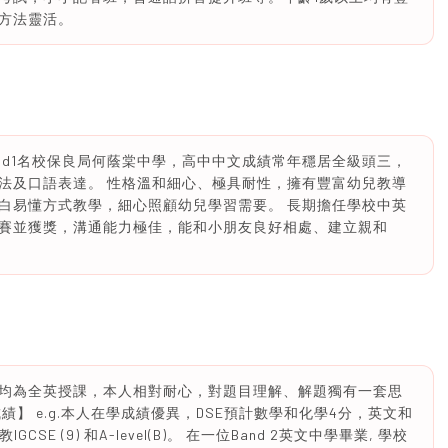
方法靈活。
Band1名校保良局何蔭棠中學，高中中文成績常年穩居全級頭三，
法及口語表達。 性格溫和細心、極具耐性，擁有豐富幼兒教導
白易懂方式教學，細心照顧幼兒學習需要。 長期擔任學校中英
賽並獲獎，溝通能力極佳，能和小朋友良好相處、建立親和
業生，均為全英授課，本人相對耐心，對題目理解、解題獨有一套思
】 e.g.本人在學成績優異，DSE預計數學和化學4分，英文和
SE (9) 和A-level(B)。 在一位Band 2英文中學畢業, 學校