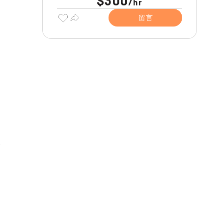
$300
/
hr
留言