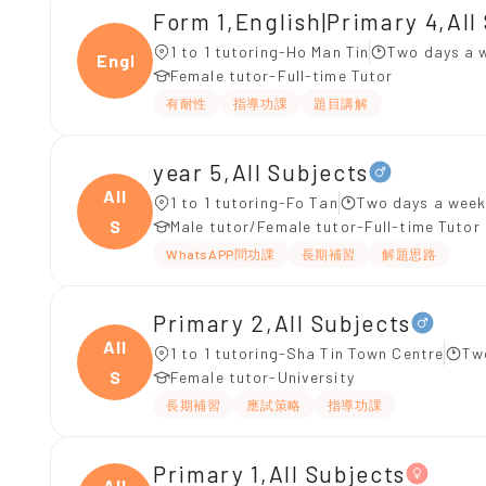
Form 1,English|Primary 4,All
1 to 1 tutoring-Ho Man Tin
Two days a 
Engli
Female tutor-Full-time Tutor
有耐性
指導功課
題目講解
year 5,All Subjects
All
1 to 1 tutoring-Fo Tan
Two days a week
S
Male tutor/Female tutor-Full-time Tutor
WhatsAPP問功課
長期補習
解題思路
Primary 2,All Subjects
All
1 to 1 tutoring-Sha Tin Town Centre
Tw
S
Female tutor-University
長期補習
應試策略
指導功課
Primary 1,All Subjects
All