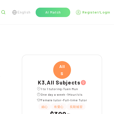
English
AI Match
Register/Login
r
All
S
K3,All Subjects
1 to 1 tutoring-Tuen Mun
One day a week -1Hour/cls
Female tutor-Full-time Tutor
細心
有愛心
長期補習