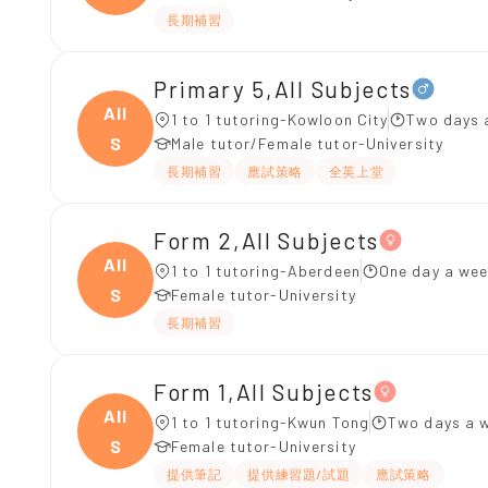
長期補習
Primary 5,All Subjects
All
1 to 1 tutoring-Kowloon City
Two days 
S
Male tutor/Female tutor-University
長期補習
應試策略
全英上堂
Form 2,All Subjects
All
1 to 1 tutoring-Aberdeen
One day a wee
S
Female tutor-University
長期補習
Form 1,All Subjects
All
1 to 1 tutoring-Kwun Tong
Two days a w
S
Female tutor-University
提供筆記
提供練習題/試題
應試策略