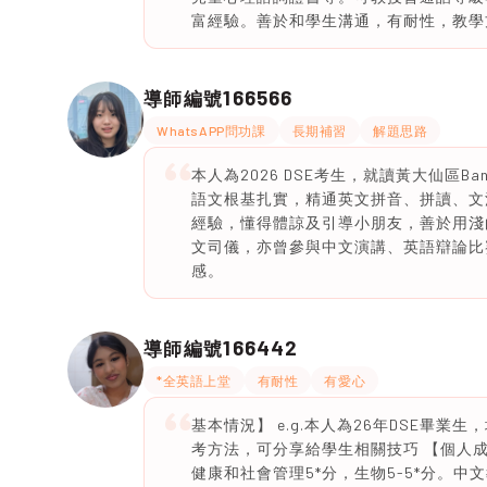
富經驗。善於和學生溝通，有耐性，教學
166566
導師編號
WhatsAPP問功課
長期補習
解題思路
本人為2026 DSE考生，就讀黃大仙區
語文根基扎實，精通英文拼音、拼讀、文
經驗，懂得體諒及引導小朋友，善於用淺
文司儀，亦曾參與中文演講、英語辯論比
感。
166442
導師編號
*全英語上堂
有耐性
有愛心
基本情況】 e.g.本人為26年DSE畢
考方法，可分享給學生相關技巧 【個人成績
健康和社會管理5*分，生物5-5*分。中文教IGC