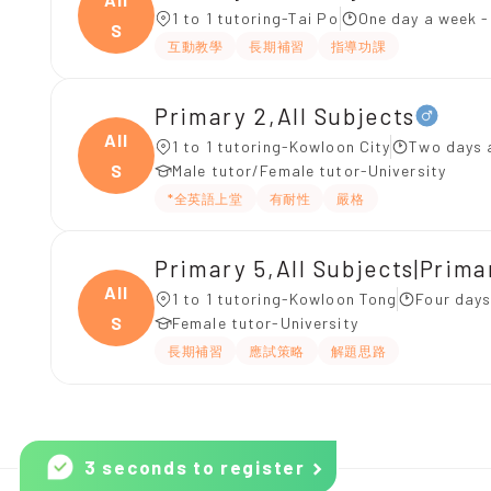
1 to 1 tutoring-Tai Po
One day a week -
S
互動教學
長期補習
指導功課
Primary 2,All Subjects
All
1 to 1 tutoring-Kowloon City
Two days 
S
Male tutor/Female tutor-University
*全英語上堂
有耐性
嚴格
Primary 5,All Subjects|Prima
All
1 to 1 tutoring-Kowloon Tong
Four days
S
Female tutor-University
長期補習
應試策略
解題思路
3 seconds to register