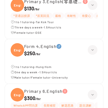
Primary 3,English(零基礎, 會話)
Engli
$130
/
hr
*普通話授課
*居英回流
嚴格
有耐性
有愛心
細心
1 to 1 tutoring-Tai Kok Tsui
Three days a week-1.5Hour/cls
Female tutor-DSE
Form 4,English
Engli
$250
/
hr
1 to 1 tutoring-Hung Hom
One day a week -1.5Hour/cls
Male tutor/Female tutor-University
Primary 6,English
Engli
$300
/
hr
WhatsAPP問功課
長期補習
解題思路
題目講解
提供練