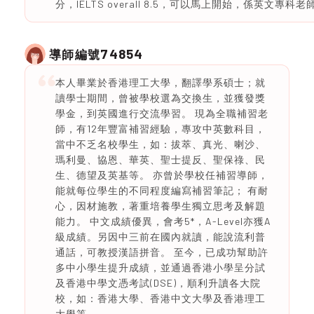
分，IELTS overall 8.5，可以馬上開始，係英文專科老
74854
導師編號
本人畢業於香港理工大學，翻譯學系碩士；就
讀學士期間，曾被學校選為交換生，並獲發獎
學金，到英國進行交流學習。 現為全職補習老
師，有12年豐富補習經驗，專攻中英數科目，
當中不乏名校學生，如：拔萃、真光、喇沙、
瑪利曼、協恩、華英、聖士提反、聖保祿、民
生、德望及英基等。 亦曾於學校任補習導師，
能就每位學生的不同程度編寫補習筆記； 有耐
心，因材施教，著重培養學生獨立思考及解題
能力。 中文成績優異，會考5*，A-Level亦獲A
級成績。另因中三前在國內就讀，能說流利普
通話，可教授漢語拼音。 至今，已成功幫助許
多中小學生提升成績，並通過香港小學呈分試
及香港中學文憑考試(DSE)，順利升讀各大院
校，如：香港大學、香港中文大學及香港理工
大學等。