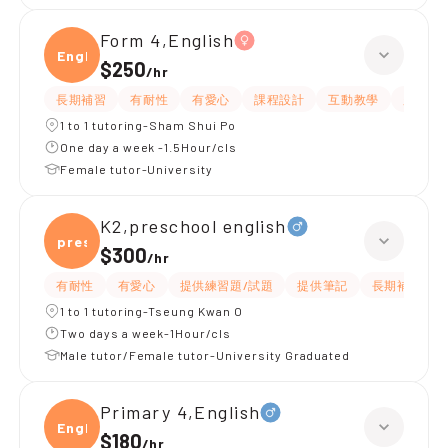
Form 4,English
Engli
$250
/
hr
長期補習
有耐性
有愛心
課程設計
互動教學
題目講
1 to 1 tutoring-Sham Shui Po
One day a week -1.5Hour/cls
Female tutor-University
K2,preschool english
presc
$300
/
hr
有耐性
有愛心
提供練習題/試題
提供筆記
長期補習
1 to 1 tutoring-Tseung Kwan O
Two days a week-1Hour/cls
Male tutor/Female tutor-University Graduated
Primary 4,English
Engli
$180
/
hr