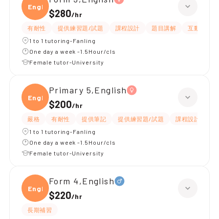
Engli
$280
/
hr
有耐性
提供練習題/試題
課程設計
題目講解
互動教學
1 to 1 tutoring-Fanling
One day a week -1.5Hour/cls
Female tutor-University
Primary 5,English
Engli
$200
/
hr
嚴格
有耐性
提供筆記
提供練習題/試題
課程設計
應
1 to 1 tutoring-Fanling
One day a week -1.5Hour/cls
Female tutor-University
Form 4,English
Engli
$220
/
hr
長期補習