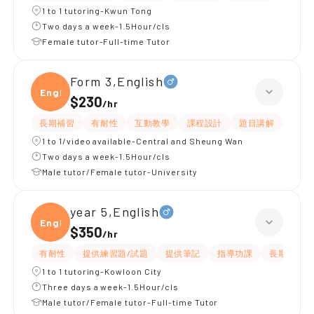
1 to 1 tutoring-Kwun Tong
Two days a week-1.5Hour/cls
Female tutor-Full-time Tutor
Form 3,English
Engli
$230
/
hr
長期補習
有耐性
互動教學
課程設計
題目講解
解題
1 to 1/video available-Central and Sheung Wan
Two days a week-1.5Hour/cls
Male tutor/Female tutor-University
year 5,English
Engli
$350
/
hr
有耐性
提供練習題/試題
提供筆記
指導功課
長期補習
1 to 1 tutoring-Kowloon City
Three days a week-1.5Hour/cls
Male tutor/Female tutor-Full-time Tutor