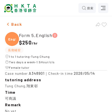
搜索
Female Form 5,English，Tung Chung Tuition recommen
Back
Form 5,English
Engli
$250
/
hr
長期補習
1 to 1 tutoring-Tung Chung
Two days a week-1.5Hour/cls
Female tutor
A348901
2026/05/14
Case number
｜Check-in time
tutoring address
Tung Chung,翔東邨
Time
可商議
Remark
No yet