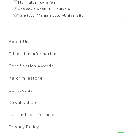
1 to 1 tutoring-Tai Wai
One day a week -1.5Hour/cls
Male tutor/Female tutor-University
About Us
Education Information
Certification Awards
Major milestone
Contact us
Download app
Tuition Fee Reference
Privacy Policy