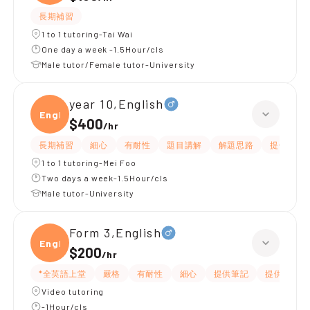
長期補習
1 to 1 tutoring-Tai Wai
One day a week -1.5Hour/cls
Male tutor/Female tutor-University
year 10,English
Engli
$400
/
hr
長期補習
細心
有耐性
題目講解
解題思路
提供練習
1 to 1 tutoring-Mei Foo
Two days a week-1.5Hour/cls
Male tutor-University
Form 3,English
Engli
$200
/
hr
*全英語上堂
嚴格
有耐性
細心
提供筆記
提供練習題
Video tutoring
-1Hour/cls