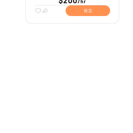
$200
/
hr
留言