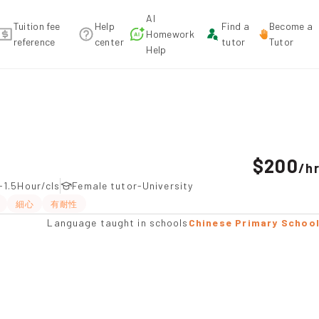
AI
Tuition fee
Help
Find a
Become a
Homework
reference
center
tutor
Tutor
Help
mmendation
$200
/
h
-1.5Hour/cls
Female tutor-University
細心
有耐性
Language taught in schools
Chinese Primary Schoo