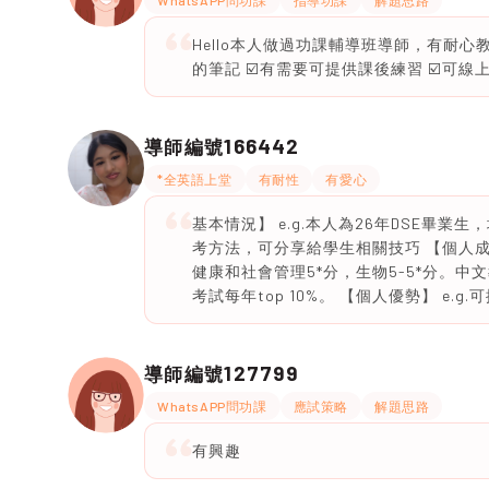
WhatsAPP問功課
指導功課
解題思路
Hello本人做過功課輔導班導師，有耐心
的筆記 ☑️有需要可提供課後練習 ☑️可線
166442
導師編號
*全英語上堂
有耐性
有愛心
基本情況】 e.g.本人為26年DSE畢
考方法，可分享給學生相關技巧 【個人成績
健康和社會管理5*分，生物5-5*分。中文教IGC
考試每年top 10%。 【個人優勢】 e.
127799
導師編號
WhatsAPP問功課
應試策略
解題思路
有興趣