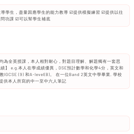
教導學生，盡量因應學生的能力教導 ☑️提供模擬練習 ☑️提供以往
上問功課 ☑️可以幫學生補底
業生，均為全英授課，本人相對耐心，對題目理解、解題獨有一套思
】 e.g.本人在學成績優異，DSE預計數學和化學4分，英文和
SE (9) 和A-level(B)。 在一位Band 2英文中學畢業, 學校
g.可提供本人所寫的中一至中六人筆記