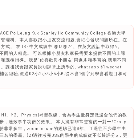
o Leung Kuk Stanley Ho Community College 香港大學
店管理科。本人喜歡跟小朋友交流相處,會細心發現問題所在。在
式。 在DSE中文成績中,卷13卷24。在英文說話中取得4。
不同的人相處。 可以根據小朋友和家長需要來提供不同的上課
和課後指導。我是1位喜歡與小朋友1同進步和學習的,我用不同
我會跟家長說明課堂上所學的, whatsapp 和 wechat
補習經驗,教過K2小2小3小5小6,從不會1個字到學會看題目和可
s、M1、M2、Physics)補習教練，會為學生量身定做適合他們的教
，達致事半功倍的效果。 本人擁有非常豐富的一對一/Group
經驗非常多年，zoom lesson的經驗已達6年。(1)過往不少學生由
名的學霸。(2)過往考完DSE的學生的成績從不低於評分5，更