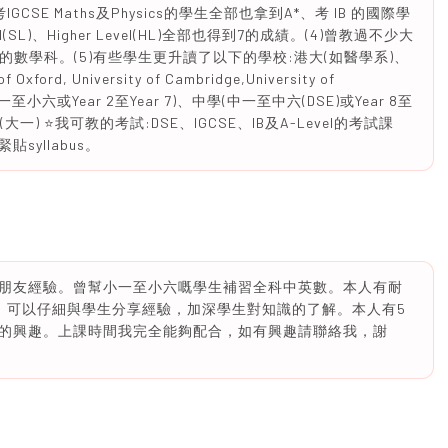
CSE Maths及Physics的學生全部也拿到A*、考 IB 的國際學
vel(SL)、Higher Level(HL)全部也得到7的成績。(4)曾教過不少大
eering)的數學科。(5)有些學生更升讀了以下的學校:港大(如醫學系)、
rd, University of Cambridge,University of
至小六或Year 2至Year 7)、中學(中一至中六(DSE)或Year 8至
)及大學(大一) ⭐️我可教的考試:DSE、IGCSE、IB及A-Level的考試課
yllabus。
朋友經驗。曾幫小一至小六嘅學生補習全科中英數。本人有耐
驗，可以仔細與學生分享經驗，加深學生對知識的了解。本人有5
的興趣。上課時間我完全能夠配合，如有興趣請聯絡我，謝