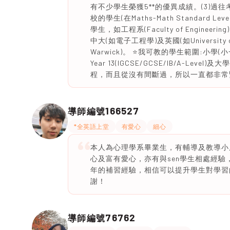
有不少學生榮獲5**的優異成績。(3)過往考IG
校的學生(在Maths-Math Standard Le
學生，如工程系(Faculty of Engin
中大(如電子工程學)及英國(如University of Oxfo
Warwick)。 ⭐️我可教的學生範圍:小學(小一
Year 13(IGCSE/GCSE/IB/A-Level
程，而且從沒有間斷過，所以一直都非常緊貼s
166527
導師編號
*全英語上堂
有愛心
細心
本人為心理學系畢業生，有輔導及教導小
心及富有愛心，亦有與sen學生相處經
年的補習經驗，相信可以提升學生對學習
謝！
76762
導師編號