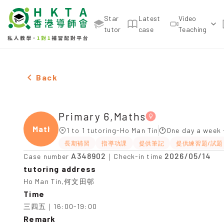
Star
Latest
Video
tutor
case
Teaching
Female Primary 6,Maths，Ho Man Tin Tuition reco
Back
Primary 6,Maths
Maths
1 to 1 tutoring-Ho Man Tin
One day a week 
長期補習
指導功課
提供筆記
提供練習題/試題
A348902
2026/05/14
Case number
｜Check-in time
tutoring address
Ho Man Tin,何文田邨
Time
三四五｜16:00-19:00
Remark