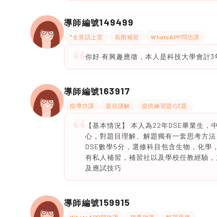
149499
導師編號
*全英語上堂
長期補習
WhatsAPP問功課
你好 有興趣應徵，本人是科技大學會計3年級女導
163917
導師編號
指導功課
題目講解
提供練習題/試題
【基本情況】 本人為22年DSE畢業生
心，對題目理解、解題獨有一套思考方法
DSE數學5分，選修科目包含生物，化學
有私人補習，補習社以及學校任教經驗，
及應試技巧
159915
導師編號