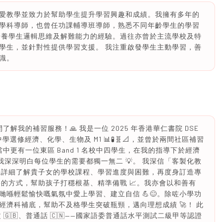
愛教學並致力於幫助學生提升學習興趣和成績。我擁有多年的
學科導師，也曾任功課輔導班導師，熟悉不同年齡學生的學習
培養學生邏輯思維及解難能力的經驗。過往亦曾於主流學校及特
學生，並針對性提供學習支援。 我注重啟發學生主動學習，善
識。
了解我的補習服務！🙏 我是一位 2025 年香港華仁書院 DSE
選修經濟、化學、生物及 M1 📊🧪🧬📐，並曾於兩間社區補習
當中更有一位東區 Band 1 名校中四學生，在我的指導下於經濟
我深深明白每位學生的需要都獨一無二 💡。 我深信「客製化教
會先詳細了解貴子女的學校課程、學習進度與困難，再度身訂造專
評的方式，幫助孩子打穩根基、精準備戰 📈。我亦會以和善有
喺輕鬆愉快嘅氣氛中愛上學習、建立自信 💪😊。除咗小學功
濟科補底，幫助不及格學生突破瓶頸，邁向理想成績 🚀！ 此
 🇬🇧、普通話 🇨🇳——國家語委普通話水平測試二級甲等認證