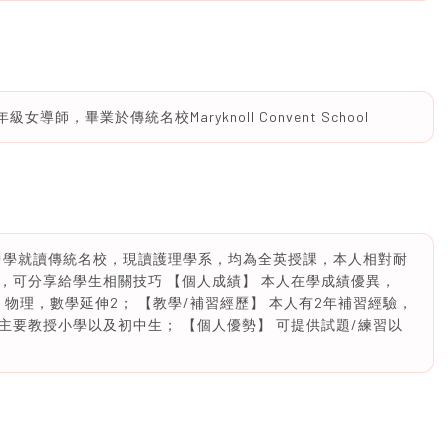
師，畢業於傳統名校Maryknoll Convent School
，中學就讀傳統名校，現讀護理學系，均為全英授課，本人相對耐
，可分享給學生相關技巧 【個人成績】 本人在學成績優異，
，物理，數學延伸2； 【教學/補習經歷】 本人有2年補習經驗，
主要教授小學以及初中生； 【個人優勢】 可提供試題/練習以