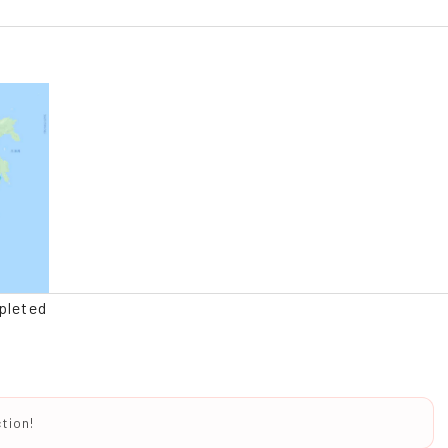
pleted
tion!