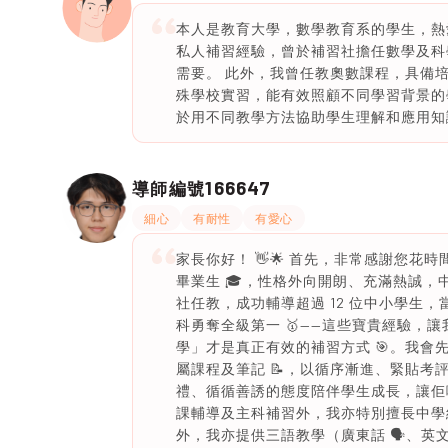
本人是教育大學，數學教育系的學生，熱
私人補習經驗，曾於補習社擔任數學及科
需要。 此外，我曾任教奧數課程，具備
殊學校實習，能有效照顧不同學習背景的
於用不同教學方法協助學生理解和應用知
166647
導師編號
細心
有耐性
有愛心
家長你好！ 👋🌟 首先，非常感謝您花時間
畢業生 🎓，性格外向開朗、充滿熱誠，中學
社任教，成功輔導超過 12 位中小學生，
科勇奪全級第一 🥇——這些寶貴經驗，讓
學」才是真正有效的補習方式 🎯。我
屬課程及筆記 📝，以循序漸進、緊貼考
禮、循循善誘的態度陪伴學生成長，讓佢哋
課輔導及主科補習外，我亦特別擅長中學經
外，我亦提供三語教學（廣東話 🗣️、英文