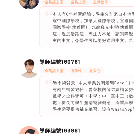
*全英語上堂
全英上堂
互動教學
本人有8年補習經驗，學生分別來自本地
耀中國際學校，加拿大國際學校，宣道國
國際學校(幼稚園)，九龍真光中學(幼稚
症，過度活躍症，專注力不足，讀寫障礙
主的中文，令學生可以更好運用中文。希
160761
導師編號
*全英語上堂
有耐性
有愛心
📚學術背景: 本人畢業於調景嶺Band 
有兩年補習經驗，曾替校內師弟妹補習數學
數學／全科皆可 ⭐️中學：中一至中三（
處，擅長向學生釐清複雜概念，着重與學
學生需要提供補充練習。設有WhatsAp
163961
導師編號