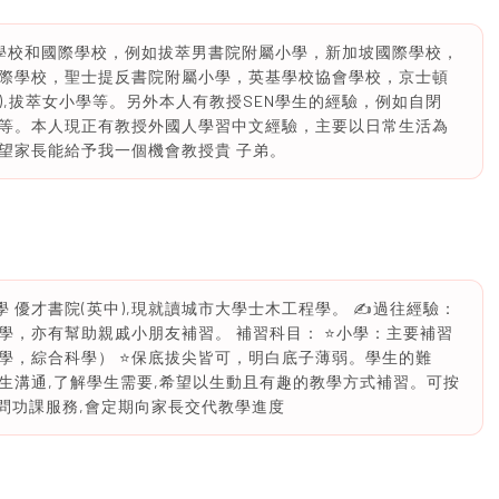
學校和國際學校，例如拔萃男書院附屬小學，新加坡國際學校，
際學校，聖士提反書院附屬小學，英基學校協會學校，京士頓
園),拔萃女小學等。另外本人有教授SEN學生的經驗，例如自閉
等。本人現正有教授外國人學習中文經驗，主要以日常生活為
望家長能給予我一個機會教授貴 子弟。
1中學 優才書院(英中),現就讀城市大學士木工程學。 ✍️過往經驗：
，亦有幫助親戚小朋友補習。 補習科目： ⭐️小學：主要補習
數學，綜合科學） ⭐️保底拔尖皆可，明白底子薄弱。學生的難
生溝通,了解學生需要,希望以生動且有趣的教學方式補習。可按
p問功課服務,會定期向家長交代教學進度