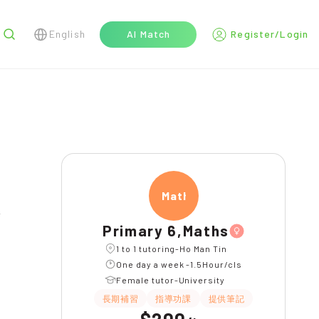
English
AI Match
Register/Login
r
Maths
l
Primary 6,Maths
1 to 1 tutoring-Ho Man Tin
One day a week -1.5Hour/cls
Female tutor-University
長期補習
指導功課
提供筆記