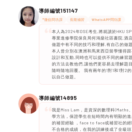
151147
導師編號
*微信問功課
長期補習
WhatsAPP問功課
本人為2024年DSE考生,將就讀於HKU SPACE P
專業進修學院保良局何鴻燊社區書院,酒
做題中有不同的技巧和理解,有自己的做題方
本人曾分別在澳洲和馬來西亞留學懂得跟
設計和互動,同時也可以提供不同的練習題
的方法去教他們,讓他們更容易去理解題目。課後
隨時隨地回覆。 我有兩年的1對1和1對2的
以自己做題。
14895
導師編號
我是Miss Lam，是資深的數理科(Math
學方法，保證學生在短時間內有明顯的進步
的補習經驗 ，face to face或補習社的
不合格的成績，在我的訓練後成了全級頭三