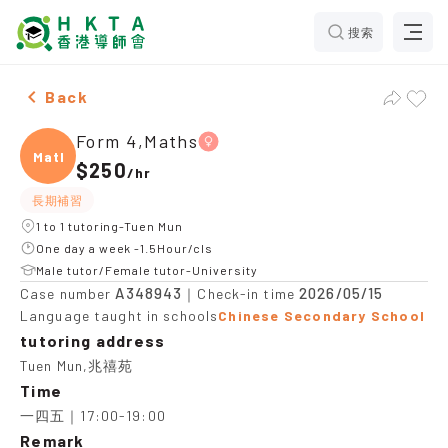
搜索
Female Form 4,Maths，Tuen Mun Tuition recommendat
Back
Form 4,Maths
Maths
$250
/
hr
長期補習
1 to 1 tutoring-Tuen Mun
One day a week -1.5Hour/cls
Male tutor/Female tutor-University
A348943
2026/05/15
Case number
｜Check-in time
Language taught in schools
Chinese Secondary School
tutoring address
Tuen Mun,兆禧苑
Time
一四五｜17:00-19:00
Remark