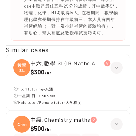
dse中取得最佳五科25分的成績，其中數學5*，
物理，化學，M1均取得Iv.5。在校期間，數學物
理化學亦長期保持在年級前三。本人具有四年
補習經驗（一對一及小組補習的經驗均有），
有耐心，幫人補底及教授考試技巧均可。
Similar cases
中六,數學 SL(IB Maths AA SL)
數學
SL
$300
/
hr
1 to 1 tutoring-东涌
一星期1日-1Hour/cls
Male tutor/Female tutor-大学程度
中级,Chemistry maths
Chemi
$500
/
hr