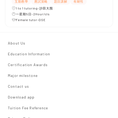
互動教學
應試策略
題目講解
有耐性
1 to 1 tutoring-沙田大围
一星期5日-2Hour/cls
Female tutor-DSE
About Us
Education Information
Certification Awards
Major milestone
Contact us
Download app
Tuition Fee Reference