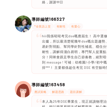
絡，謝謝🫶🏻
166327
導師編號
*全英語上堂
有耐性
有愛心
hiii我係啱啱考完dse嘅應屆生！ 高
出爐，所以最清楚呢幾年dse嘅出題趨
易針對弱點、幫同學針對性補底、穩住分
耐性，講解得淺白易明，專門幫人捉重點、
分！同咪會跟足學生自己節奏教，絕對唔
到 message ! 可補：幼稚園/小學
排***！ 主要都係趁住考完 DSE 有
163458
導師編號
應試策略
解題思路
題目講解
本人為25年DSE畢業生，現正就讀物理治
科，能以簡單易明方式解釋思路，耐心教