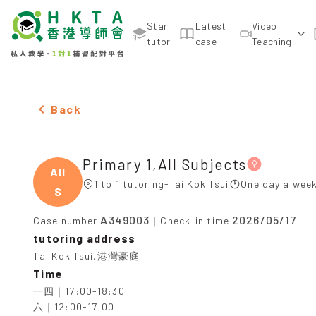
Star
Latest
Video
tutor
case
Teaching
Female Primary 1,All Subjects，Tai Kok Tsui Tuiti
Back
Primary 1,All Subjects
All
1 to 1 tutoring-Tai Kok Tsui
One day a week
S
A349003
2026/05/17
Case number
｜Check-in time
tutoring address
Tai Kok Tsui,港灣豪庭
Time
一四｜17:00-18:30

六｜12:00-17:00