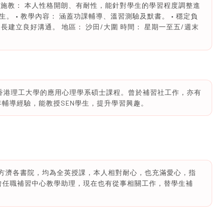
因材施教： 本人性格開朗、有耐性，能針對學生的學習程度調整進
 • 教學內容： 涵蓋功課輔導、溫習測驗及默書。 • 穩定負
建立良好溝通。 地區： 沙田/大圍 時間： 星期一至五/週末
成香港理工大學的應用心理學系碩士課程。曾於補習社工作，亦有
多年輔導經驗，能教授SEN學生，提升學習興趣。
聖方濟各書院，均為全英授課，本人相對耐心，也充滿愛心，指
曾任職補習中心教學助理，現在也有從事相關工作，替學生補