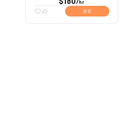
$180
/
hr
留言