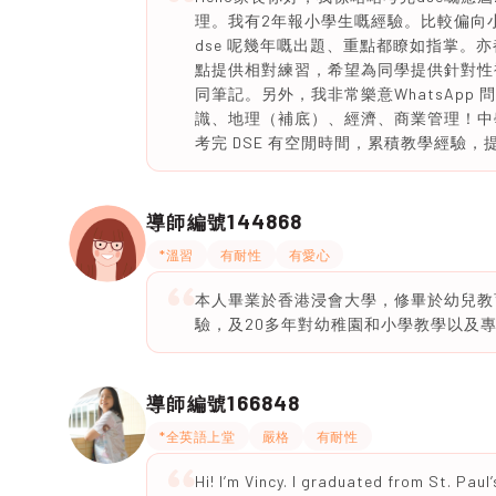
理。我有2年報小學生嘅經驗。比較偏向小
dse 呢幾年嘅出題、重點都瞭如指掌。
點提供相對練習，希望為同學提供針對性補
同筆記。另外，我非常樂意WhatsApp 
識、地理（補底）、經濟、商業管理！中
考完 DSE 有空閒時間，累積教學經驗
144868
導師編號
*溫習
有耐性
有愛心
本人畢業於香港浸會大學，修畢於幼兒教
驗，及20多年對幼稚園和小學教學以及專業
166848
導師編號
*全英語上堂
嚴格
有耐性
Hi! I’m Vincy. I graduated from St. Paul