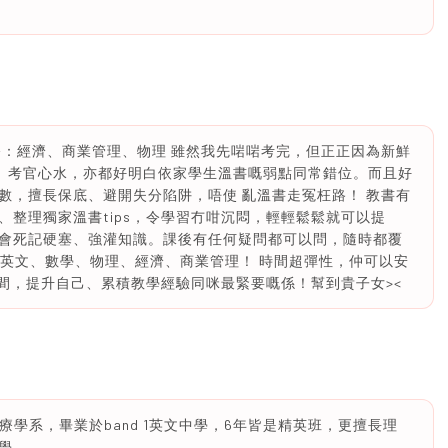
中選修：經濟、商業管理、物理 雖然我先啱啱考完，但正正因為新鮮
勢、考官心水，亦都好明白依家學生溫書嘅弱點同常錯位。而且好
數，擅長保底、避開失分陷阱，唔使 亂溫書走冤枉路！ 教書有
整理獨家溫書tips，令學習冇咁沉悶，輕輕鬆鬆就可以提
會死記硬塞、強灌知識。課後有任何疑問都可以問，隨時都覆
/初中嘅英文、數學、物理、經濟、商業管理！ 時間超彈性，仲可以安
空餘時間，提升自己、累積教學經驗同咪最緊要嘅係！幫到貴子女><
療學系，畢業於band 1英文中學，6年皆是精英班，更擅長理
學。