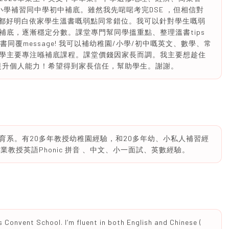
學補習同中學初中補底。雖然我先啱啱考完DSE ，但相信對
亦都好明白依家學生溫書嘅弱點同常錯位。我可以針對學生嘅弱
底，逐漸穩定分數。課堂專門幫同學搵重點、整理溫書tips
問書同覆message! 我可以補幼稚園/小學/初中嘅英文、數學、常
學主要專注喺補底課程。課堂價錢因家長而調。我主要想趁住
，提升個人能力！希望得到家長信任，幫助學生。謝謝。
育系。有20多年教授幼稚園經驗，和20多年幼、小私人補習經
教授英語Phonic 拼音 、中文、小一面試、英數經驗。
’s Convent School. I’m fluent in both English and Chinese (