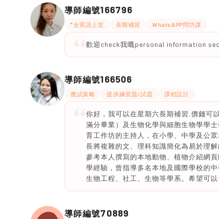
166796
導師編號
*全英語上堂
長期補習
WhatsAPP問功課
歡迎check我嘅personal information sec
166506
導師編號
應試策略
提供練習題/試題
課程設計
你好，我可以在星期六長期補習,價錢可以
滿分畢業）及生物化學與細胞生物學學士
育工作坊的主持人，在小學、中學及公眾
長將複雜的文、理科知識簡化為易於理解
參考本人撰寫的本地動物、植物介紹網頁(
學經驗，曾指導多名本地及國際學校的中
生物工程、社工、生物等學系。希望可以
70889
導師編號