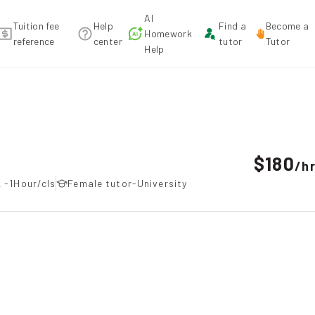
AI
Tuition fee
Help
Find a
Become a
Homework
reference
center
tutor
Tutor
Help
on recommendation
$180
/
h
 -1Hour/cls
Female tutor-University