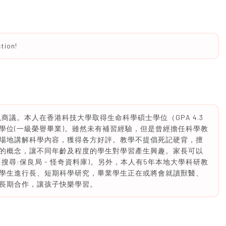
tion!
商議。本人在香港科技大學取得生命科學碩士學位（GPA 4.3
學位(一級榮譽畢業)。雖然未有補習經驗，但是曾經擔任科學教
場地講解科學內容，獲得各方好評。教學不提倡死記硬背，擅
的概念，讓不同年齡及程度的學生對學習產生興趣。家長可以
搜尋:保良局 - 怪奇資料庫)。另外，本人有5年本地大學科研教
學生進行長、短期科學研究，畢業學生正在或將會就讀獸醫、
長期合作，讓孩子快樂學習。