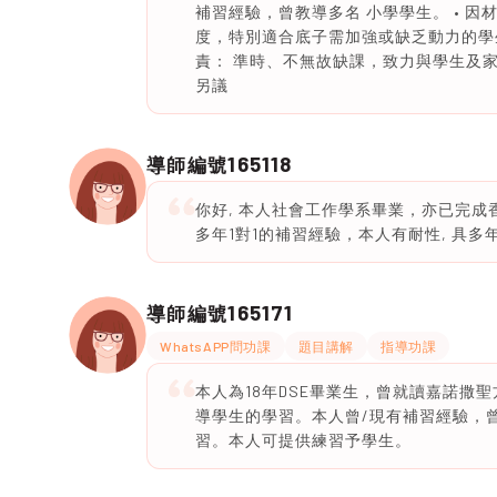
補習經驗，曾教導多名 小學學生。 • 
度，特別適合底子需加強或缺乏動力的學生。
責： 準時、不無故缺課，致力與學生及家長
另議
165118
導師編號
你好, 本人社會工作學系畢業，亦已完
多年1對1的補習經驗，本人有耐性, 具
165171
導師編號
WhatsAPP問功課
題目講解
指導功課
本人為18年DSE畢業生，曾就讀嘉諾撒
導學生的學習。本人曾/現有補習經驗，
習。本人可提供練習予學生。