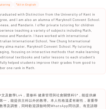
utoring
*All in English
raduated with Distinction from the University of Kent in
gree, and I am also an alumna of Maryknoll Convent School.
nese, and Mandarin. I offer private tutoring for children
perience teaching a variety of subjects including Math,
nese and Mandarin. I have worked with international
ralian International School, Yew Chung International
 my alma mater, Maryknoll Convent School. My tutoring
aging, focusing on interactive methods that make learning
aditional textbooks and tailor lessons to each student’s
ssfully helped students improve their grades from good to
ber one rank in Math.
，DSE中文及數學Lv4，選修科 健康管理與社會關懷科5*，能提供練
第一，能提供主科以外的教導。本人性格溫柔有耐性，著重學
導及調整，同時歡迎課餘時間WhatsApp問功課。有意請聯