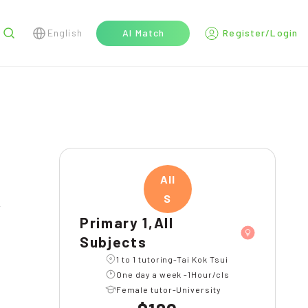
English
AI Match
Register/Login
r
All
S
Primary 1,All
Subjects
1 to 1 tutoring-Tai Kok Tsui
One day a week -1Hour/cls
Female tutor-University