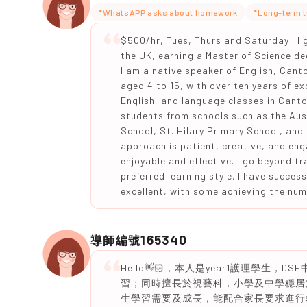
*WhatsAPP asks about homework
*Long-term t
$500/hr, Tues, Thurs and Saturday . I g
the UK, earning a Master of Science de
I am a native speaker of English, Canto
aged 4 to 15, with over ten years of ex
English, and language classes in Canto
students from schools such as the Aust
School, St. Hilary Primary School, and
approach is patient, creative, and eng
enjoyable and effective. I go beyond tr
preferred learning style. I have succe
excellent, with some achieving the num
165340
導師編號
Hello👋🏻，本人是year1護理學生
習；同時擅長於視藝科，小學及中學穩居
生學習需要及成長，能配合家長要求進行教