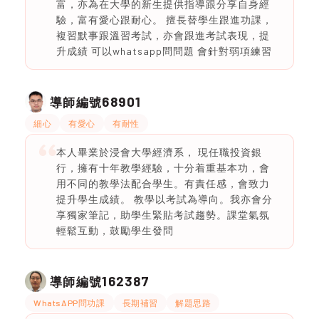
富，亦為在大學的新生提供指導跟分享自身經
驗，富有愛心跟耐心。 擅長替學生跟進功課，
複習默事跟溫習考試，亦會跟進考試表現，提
升成績 可以whatsapp問問題 會針對弱項練習
68901
導師編號
細心
有愛心
有耐性
本人畢業於浸會大學經濟系， 現任職投資銀
行，擁有十年教學經驗，十分着重基本功，會
用不同的教學法配合學生。有責任感，會致力
提升學生成績。 教學以考試為導向。我亦會分
享獨家筆記，助學生緊貼考試趨勢。課堂氣氛
輕鬆互動，鼓勵學生發問
162387
導師編號
WhatsAPP問功課
長期補習
解題思路