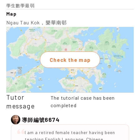
學生數學最弱
Map
Ngau Tau Kok，樂華南邨
Check the map
Tutor
The tutorial case has been
message
completed
6674
導師編號
I am a retired female teacher having been
teaching English Language ,Chinese