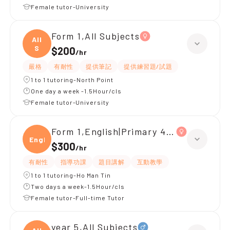
Female tutor-University
Form 1,All Subjects
All
S
$200
/
hr
嚴格
有耐性
提供筆記
提供練習題/試題
1 to 1 tutoring-North Point
One day a week -1.5Hour/cls
Female tutor-University
Form 1,English|Primary 4,All Subjects
Engli
$300
/
hr
有耐性
指導功課
題目講解
互動教學
1 to 1 tutoring-Ho Man Tin
Two days a week-1.5Hour/cls
Female tutor-Full-time Tutor
year 5,All Subjects