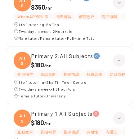
All
S
$350
/
hr
WhatsAPP問功課
長期補習
解題思路
題目講解
課程設
1 to 1 tutoring-Fo Tan
Two days a week-2Hour/cls
Male tutor/Female tutor-Full-time Tutor
Primary 2,All Subjects
All
S
$180
/
hr
長期補習
應試策略
指導功課
解題思路
題目講解
課
1 to 1 tutoring-Sha Tin Town Centre
Two days a week-1.5Hour/cls
Female tutor-University
Primary 1,All Subjects
All
S
$180
/
hr
互動教學
長期補習
指導功課
有耐性
有愛心
提供練