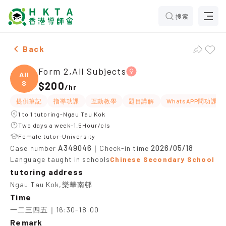
搜索
Female Form 2,All Subjects，Ngau Tau Kok Tuition re
Back
Form 2,All Subjects
All
S
$200
/
hr
提供筆記
指導功課
互動教學
題目講解
WhatsAPP問功課
1 to 1 tutoring-Ngau Tau Kok
Two days a week-1.5Hour/cls
Female tutor-University
A349046
2026/05/18
Case number
｜Check-in time
Language taught in schools
Chinese Secondary School
tutoring address
Ngau Tau Kok,樂華南邨
Time
一二三四五｜16:30-18:00
Remark