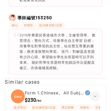
153250
導師編號
細心
有耐性
提供練習題/試題
2019年畢業於香港城市大學，主修管理學。 教
育理念：雙向方式，培養學生自主學習 目標：
培養學生對學習的自主性，站在雙互尊重的層
面；務求達致雙向學習。 技巧：對解題及答題
有少許心得。希望能令學生在答題時可以手到
拿來。 能針對學生答題時常犯錯誤作出提醒及
修正。亦俱備補底經驗。
Similar cases
Form 1,Chinese、All Subjects
Chine
$230
/
hr
提供筆記
提供練習題/試題
應試策略
有耐性
互動教學