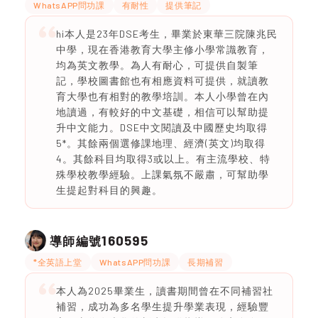
WhatsAPP問功課
有耐性
提供筆記
hi本人是23年DSE考生，畢業於東華三院陳兆民
中學，現在香港教育大學主修小學常識教育，
均為英文教學。為人有耐心，可提供自製筆
記，學校圖書館也有相應資料可提供，就讀教
育大學也有相對的教學培訓。本人小學曾在內
地讀過，有較好的中文基礎，相信可以幫助提
升中文能力。DSE中文閱讀及中國歷史均取得
5*。其餘兩個選修課地理、經濟(英文)均取得
4。其餘科目均取得3或以上。有主流學校、特
殊學校教學經驗。上課氣氛不嚴肅，可幫助學
生提起對科目的興趣。
160595
導師編號
*全英語上堂
WhatsAPP問功課
長期補習
本人為2025畢業生，讀書期間曾在不同補習社
補習，成功為多名學生提升學業表現，經驗豐