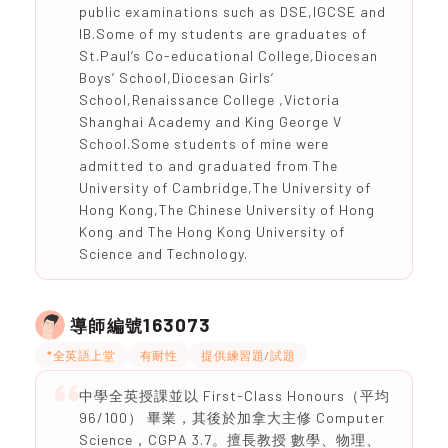
public examinations such as DSE,IGCSE and
IB.Some of my students are graduates of
St.Paul’s Co-educational College,Diocesan
Boys’ School,Diocesan Girls’
School,Renaissance College ,Victoria
Shanghai Academy and King George V
School.Some students of mine were
admitted to and graduated from The
University of Cambridge,The University of
Hong Kong,The Chinese University of Hong
Kong and The Hong Kong University of
Science and Technology.
163073
導師編號
*全英語上堂
有耐性
提供練習題/試題
中學全英授課並以 First-Class Honours（平均
96/100） 畢業，其後於加拿大主修 Computer
Science，CGPA 3.7。擅長教授 數學、物理、