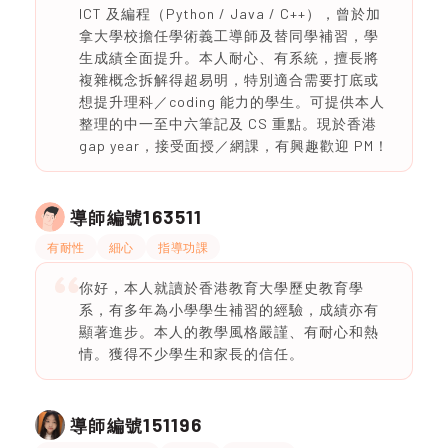
ICT 及編程（Python / Java / C++），曾於加
拿大學校擔任學術義工導師及替同學補習，學
生成績全面提升。本人耐心、有系統，擅長將
複雜概念拆解得超易明，特別適合需要打底或
想提升理科／coding 能力的學生。可提供本人
整理的中一至中六筆記及 CS 重點。現於香港
gap year，接受面授／網課，有興趣歡迎 PM！
163511
導師編號
有耐性
細心
指導功課
你好，本人就讀於香港教育大學歷史教育學
系，有多年為小學學生補習的經驗，成績亦有
顯著進步。本人的教學風格嚴謹、有耐心和熱
情。獲得不少學生和家長的信任。
151196
導師編號