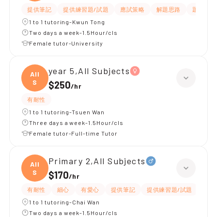
提供筆記
提供練習題/試題
應試策略
解題思路
題目講解
1 to 1 tutoring-Kwun Tong
Two days a week-1.5Hour/cls
Female tutor-University
year 5,All Subjects
All
S
$250
/
hr
有耐性
1 to 1 tutoring-Tsuen Wan
Three days a week-1.5Hour/cls
Female tutor-Full-time Tutor
Primary 2,All Subjects
All
S
$170
/
hr
有耐性
細心
有愛心
提供筆記
提供練習題/試題
指導
1 to 1 tutoring-Chai Wan
Two days a week-1.5Hour/cls