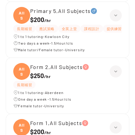
Primary 5,All Subjects
All
S
$200
/
hr
長期補習
應試策略
全英上堂
課程設計
提供練習題/試題
1 to 1 tutoring-Kowloon City
Two days a week-1.5Hour/cls
Male tutor/Female tutor-University
Form 2,All Subjects
All
S
$250
/
hr
長期補習
1 to 1 tutoring-Aberdeen
One day a week -1.5Hour/cls
Female tutor-University
Form 1,All Subjects
All
S
$200
/
hr