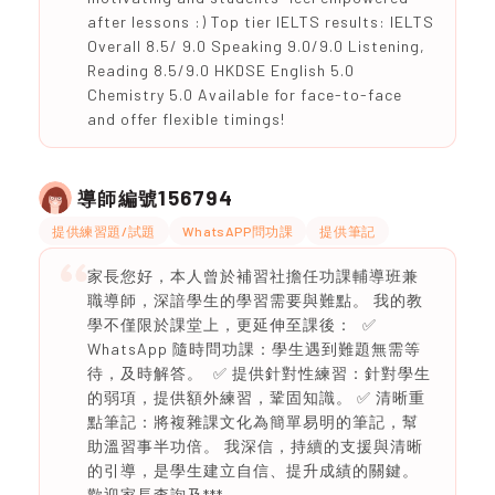
after lessons :) Top tier IELTS results: IELTS
Overall 8.5/ 9.0 Speaking 9.0/9.0 Listening,
Reading 8.5/9.0 HKDSE English 5.0
Chemistry 5.0 Available for face-to-face
and offer flexible timings!
156794
導師編號
提供練習題/試題
WhatsAPP問功課
提供筆記
家長您好，本人曾於補習社擔任功課輔導班兼
職導師，深諳學生的學習需要與難點。 我的教
學不僅限於課堂上，更延伸至課後： ✅
WhatsApp 隨時問功課：學生遇到難題無需等
待，及時解答。 ✅ 提供針對性練習：針對學生
的弱項，提供額外練習，鞏固知識。 ✅ 清晰重
點筆記：將複雜課文化為簡單易明的筆記，幫
助溫習事半功倍。 我深信，持續的支援與清晰
的引導，是學生建立自信、提升成績的關鍵。
歡迎家長查詢及***