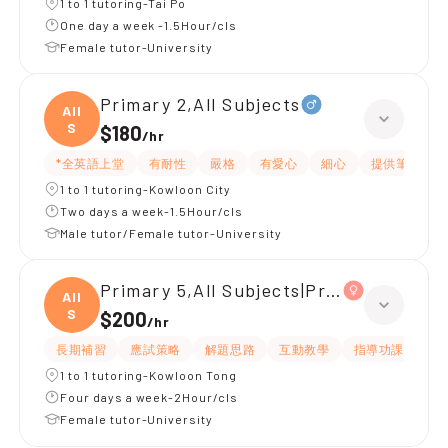
1 to 1 tutoring-Tai Po
One day a week -1.5Hour/cls
Female tutor-University
Primary 2,All Subjects
All
S
$180
/
hr
*全英語上堂
有耐性
嚴格
有愛心
細心
提供筆記
1 to 1 tutoring-Kowloon City
Two days a week-1.5Hour/cls
Male tutor/Female tutor-University
Primary 5,All Subjects|Primary 4,All S
All
S
$200
/
hr
長期補習
應試策略
解題思路
互動教學
指導功課
有
1 to 1 tutoring-Kowloon Tong
Four days a week-2Hour/cls
Female tutor-University