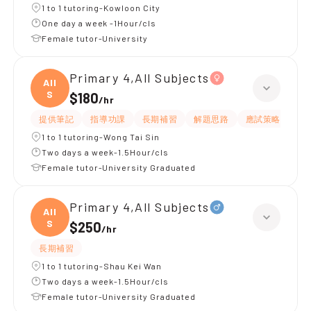
1 to 1 tutoring-Kowloon City
One day a week -1Hour/cls
Female tutor-University
Primary 4,All Subjects
All
S
$180
/
hr
提供筆記
指導功課
長期補習
解題思路
應試策略
提
1 to 1 tutoring-Wong Tai Sin
Two days a week-1.5Hour/cls
Female tutor-University Graduated
Primary 4,All Subjects
All
S
$250
/
hr
長期補習
1 to 1 tutoring-Shau Kei Wan
Two days a week-1.5Hour/cls
Female tutor-University Graduated