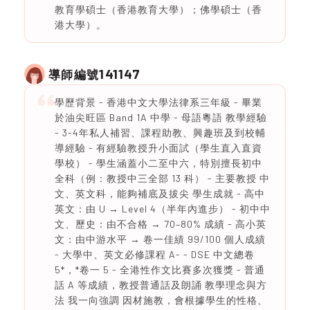
教育學碩士（香港教育大學）；佛學碩士（香
港大學）。
141147
導師編號
學歷背景 - 香港中文大學法律系三年級 - 畢業
於油尖旺區 Band 1A 中學 - 母語粵語 教學經驗
- 3-4年私人補習、課程助教、興趣班及到校輔
導經驗 - 有經驗教授升小面試（學生直入直資
學校） - 學生涵蓋小二至中六，特別擅長初中
全科（例：教授中三全部 13 科） - 主要教授 中
文、英文科，能夠補底及拔尖 學生成就 - 高中
英文：由 U → Level 4（半年內進步） - 初中中
文、歷史：由不合格 → 70–80% 成績 - 高小英
文：由中游水平 → 卷一佳績 99/100 個人成績
- 大學中、英文必修課程 A- - DSE 中文總卷
5*，*卷一 5 - 全港性作文比賽多次獲獎 - 普通
話 A 等成績，教授普通話及朗誦 教學理念與方
法 我一向強調 因材施教，會根據學生的性格、