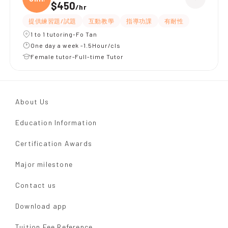
$450
/
hr
提供練習題/試題
互動教學
指導功課
有耐性
1 to 1 tutoring-Fo Tan
One day a week -1.5Hour/cls
Female tutor-Full-time Tutor
About Us
Education Information
Certification Awards
Major milestone
Contact us
Download app
Tuition Fee Reference