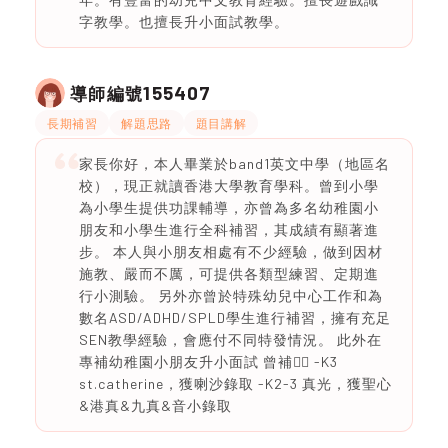
字教學。也擅長升小面試教學。
155407
導師編號
長期補習
解題思路
題目講解
家長你好，本人畢業於band1英文中學（地區名
校），現正就讀香港大學教育學科。曾到小學
為小學生提供功課輔導，亦曾為多名幼稚園小
朋友和小學生進行全科補習，其成績有顯著進
步。 本人與小朋友相處有不少經驗，做到因材
施教、嚴而不厲，可提供各類型練習、定期進
行小測驗。 另外亦曾於特殊幼兒中心工作和為
數名ASD/ADHD/SPLD學生進行補習，擁有充足
SEN教學經驗，會應付不同特發情況。 此外在
專補幼稚園小朋友升小面試 曾補👇🏻 -K3
st.catherine，獲喇沙錄取 -K2-3 真光，獲聖心
&港真&九真&音小錄取