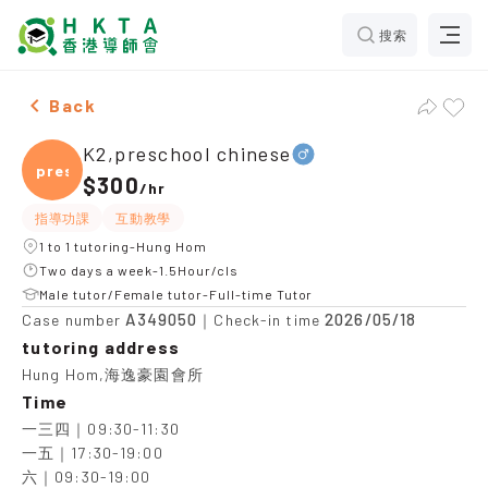
搜索
Male K2,preschool chinese，Hung Hom Tuition recomm
Back
K2,preschool chinese
presc
$300
/
hr
指導功課
互動教學
1 to 1 tutoring-Hung Hom
Two days a week-1.5Hour/cls
Male tutor/Female tutor-Full-time Tutor
A349050
2026/05/18
Case number
｜Check-in time
tutoring address
Hung Hom,海逸豪園會所
Time
一三四｜09:30-11:30

一五｜17:30-19:00

六｜09:30-19:00
