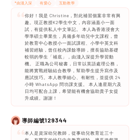
*由淺入深
有愛心
互動教學
你好！我是 Christine，對此補習個案非常有興
趣。現正教授K2學生中文，內容涵蓋小一面
試，有提供私人中文筆記。 本人為香港浸會大
學準碩士畢業生，具備多年幼兒中文課程，曾
於教育中心教授小一面試課程、小學中英文科
補習經驗，曾任校內課餘導師，擅長協助基礎
較弱的學生「補底」，由淺入深提升學習動
機。 正職為公司秘書，日常以英語處理公務，
能將實戰經驗結合教學，幫助學生提升寫作及
應試技巧。本人教學細心、有耐性，並提供 24
小時 WhatsApp 問功課支援。 本人逢星期六及
日均可配合上課，希望能有機會協助貴子女提
升成績。謝謝！
129344
導師編號
本人是資深幼兒教師，從事幼兒教育近三十
年。有豐富的幼兒中文教育經驗。擅長遊戲識