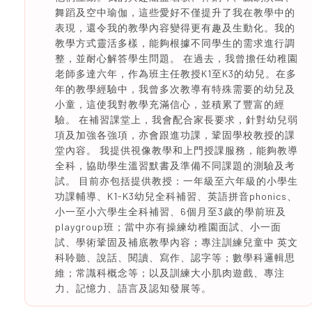
舞蹈及空中瑜伽，這些愛好不僅提升了我在教學中的
表現，還令我的教學內容變得更有趣及生動化。我的
教學方式靈活多樣，能夠根據不同學生的需求進行調
整，並耐心解答學生問題。 在過去，我曾擔任幼稚園
老師多達六年，作為班主任教授K1至K3的幼兒。在多
年的教學經驗中，我曾多次教導有特殊需要的幼兒及
小童，這使我對教學充滿信心，並積累了豐富的經
驗。 在補習課堂上，我會配合家長要求，針對幼兒弱
項及加強各強項，亦會跟進功課，鞏固學校教授的課
堂內容。 我提供視像教學和上門授課服務，能夠教導
全科，協助學生溫習默書及準備不同課題的測驗及考
試。 目前亦包括提供教授：一年級至六年級的小學生
功課輔導、K1-K3幼兒全科補習、英語拼音phonics、
小一至小六學生全科補習、6個月至3歲的學前班及
playgroup班；當中亦有操練幼稚園面試、小一面
試、學術鞏固及補底教學內容；專注訓練兒童中 英文
科聆聽、說話、閱讀、寫作、認字等；數學科邏輯思
維；常識科概念等；以及訓練大小肌肉遊戲、專注
力、記憶力、語言及認知發展等。