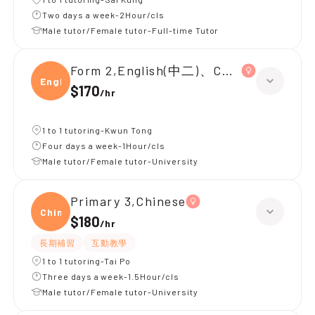
Two days a week-2Hour/cls
Male tutor/Female tutor-Full-time Tutor
Form 2,English(中二)、Chinese(中二)、
Engli
$170
/
hr
1 to 1 tutoring-Kwun Tong
Four days a week-1Hour/cls
Male tutor/Female tutor-University
Primary 3,Chinese
Chine
$180
/
hr
長期補習
互動教學
1 to 1 tutoring-Tai Po
Three days a week-1.5Hour/cls
Male tutor/Female tutor-University