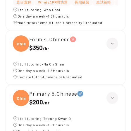
題目講解
WhatsAPP問功課
長期補習
應試策略
解題思
1 to 1 tutoring-Wan Chai
One day a week -1.5Hour/cls
Male tutor/Female tutor-University Graduated
Form 4,Chinese
Chine
$350
/
hr
1 to 1 tutoring-Ma On Shan
One day a week -1.5Hour/cls
Female tutor-University Graduated
Primary 5,Chinese
Chine
$200
/
hr
1 to 1 tutoring-Tseung Kwan O
One day a week -1.5Hour/cls