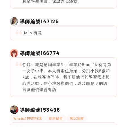
直至學生明白，保證家長滿意。
147125
導師編號
Hello 有意
166774
導師編號
你好，我是應屆畢業生，畢業於Band 1A 葵青第
一女子中學。本人有兩位弟弟，分別小我8歲和
4歲，在教導他們時，我了解他們的學習需求與
心理活動，耐心地教導他們，以淺白易明的語
言讓他們學會粵語
153498
導師編號
WhatsAPP問功課
長期補習
應試策略