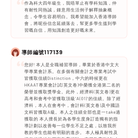
作為科大四年級生，我唔單止有學科知識，仲
有耐性同熱誠，鍾意用生活例子解釋抽象概
念，令學生容易明白。我希望能加入香港導師
會，將呢份信念延續落去，幫更多學生搵到學
習嘅自信，用知識創造更好嘅未來。
117139
導師編號
您好! 本人是全職補習導師，畢業於香港中文大
學專業會計系。在多個有關會計之專業考試中
皆獲取佳績Distinction，中六的時候更在
HKAAT專業會計試(英文卷)中榮獲全港第二名的
榮譽並獲取獎學金。此外，經濟科(英文卷)更在
高考和會考中皆獲取頂級'A(01)'的佳績。除了經
濟科，本人在會考中，會計科(英文卷)及中國語
文科皆獲取A級。本人之佳績全部也是一take過
獲取的 本人擅長於為各學生度身訂造獨有的指
導計劃以改善每一位學生不足之處，以致我所
教的學生也能有明顯的進步。 本人極具耐性及