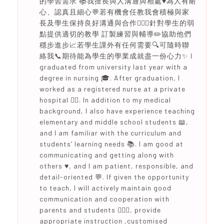
的學習需求 📚我擅長與人溝通與相處♥️為人有耐
心、認真且細心💬若有機會任教我會積極與家
長及學生保持良好溝通與合作🙇🏻‍♀️針對學生的弱
點提供適切的教學 訂製練習與輔導✏️協助他們
穩步進步📈若學生課外有任何需要🔍可隨時聯
絡我📞期待能為學生的學業成就盡一份心力✨ I
graduated from university last year with a
degree in nursing 🎓. After graduation, I
worked as a registered nurse at a private
hospital 👩‍⚕️. In addition to my medical
background, I also have experience teaching
elementary and middle school students 📖,
and I am familiar with the curriculum and
students’ learning needs 📚. I am good at
communicating and getting along with
others ♥️, and I am patient, responsible, and
detail-oriented 💬. If given the opportunity
to teach, I will actively maintain good
communication and cooperation with
parents and students 🙇🏻‍♀️, provide
appropriate instruction ,customised