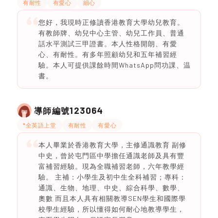
有耐性
有愛心
細心
您好，我現時正修讀香港教育大學幼兒教育。
有教師牌、幼兒中心主管、幼兒工作員、普通
話水平測試三甲證書。本人性格開朗、有愛
心、有耐性。有多年照顧幼兒和五年補習經
驗。本人可提供課餘時間WhatsApp問功課、温
書。
123064
導師編號
*全英語上堂
有耐性
有愛心
本人畢業於香港教育大學，主修通識教育 副修
中史，曾於屯門區中學擔任通識老師及具有豐
富補習經驗。現為全職補習老師，六年教學經
驗。 主補：小學生及初中生全科補習；專科：
通識、生物、地理、中史、綜合科學、數學、
奧數 而且本人具有相關教導SEN學生和國際學
校學生經驗，所以懂得如何耐心地教導學生，