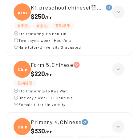
K1,preschool chinese(普通話)
presc
$250
/
hr
有耐性
有愛心
互動教學
1 to 1 tutoring-Ho Man Tin
Two days a week-1Hour/cls
Male tutor-University Graduated
Form 5,Chinese
Chine
$220
/
hr
長期補習
1 to 1 tutoring-To Kwa Wan
One day a week -1.5Hour/cls
Female tutor-University
Primary 4,Chinese
Chine
$330
/
hr