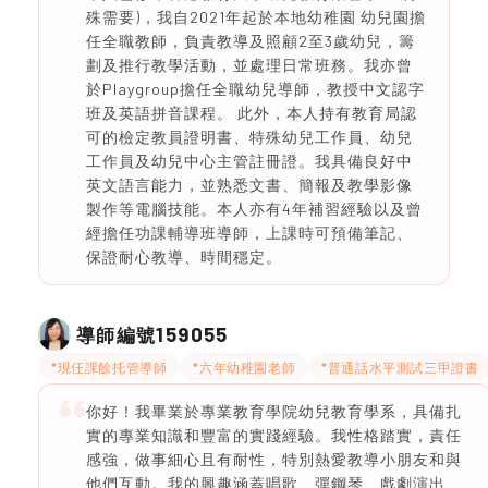
殊需要)，我自2021年起於本地幼稚園 幼兒園擔
任全職教師，負責教導及照顧2至3歲幼兒，籌
劃及推行教學活動，並處理日常班務。我亦曾
於Playgroup擔任全職幼兒導師，教授中文認字
班及英語拼音課程。 此外，本人持有教育局認
可的檢定教員證明書、特殊幼兒工作員、幼兒
工作員及幼兒中心主管註冊證。我具備良好中
英文語言能力，並熟悉文書、簡報及教學影像
製作等電腦技能。本人亦有4年補習經驗以及曾
經擔任功課輔導班導師，上課時可預備筆記、
保證耐心教導、時間穩定。
159055
導師編號
*現仼課餘托管導師
*六年幼稚園老師
*普通話水平測試三甲證書
你好！我畢業於專業教育學院幼兒教育學系，具備扎
實的專業知識和豐富的實踐經驗。我性格踏實，責任
感強，做事細心且有耐性，特別熱愛教導小朋友和與
他們互動。我的興趣涵蓋唱歌、彈鋼琴、戲劇演出、