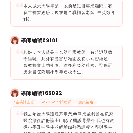
本人城大大學畢業，以前是註冊專業顧問，有
多年補習經驗，現在是全職補習老師 (中英数各
科)。
69181
導師編號
您好，本人曾是一名幼稚園教師，有普通話教
學經驗。此外有豐富幼稚園及初小補習經驗，
曾教授寶山幼稚園、維多利亞幼稚園、聖保羅
男女書院附屬小學等名校學生。
165092
導師編號
*全英語上堂
WhatsAPP問功課
應試策略
我去年從大學護理系畢業🎓畢業後我曾在私家
醫院擔任註冊護士👩‍⚕️除了醫護背景外 我也有教
導小學及中學生的經驗📖熟悉課程內容與學生