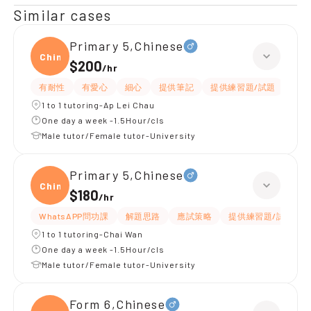
Similar cases
Primary 5,Chinese
Chine
$200
/
hr
有耐性
有愛心
細心
提供筆記
提供練習題/試題
題目
1 to 1 tutoring-Ap Lei Chau
One day a week -1.5Hour/cls
Male tutor/Female tutor-University
Primary 5,Chinese
Chine
$180
/
hr
WhatsAPP問功課
解題思路
應試策略
提供練習題/試題
1 to 1 tutoring-Chai Wan
One day a week -1.5Hour/cls
Male tutor/Female tutor-University
Form 6,Chinese