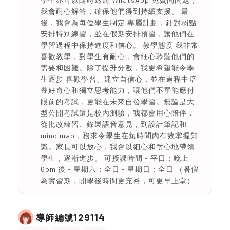
我會耐心解答，確保他們得到持續支援。 最
後，我會為每位學生制定 專屬計劃，針對弱點
安排特別練習，並在假期安排預習，讓他們在
學習過程中保持進度和信心。 教學態度 我非常
喜歡教學，對學生有耐心，會細心聆聽他們的
需要和困難。除了提升分數，我更希望能令學
生逐步 喜歡學習、建立自信心，並在過程中培
養好奇心和獨立思考能力，讓他們不單能應付
眼前的考試，更能在未來自發學習。無論是大
型公開考試還是校內測驗，我都會用心陪伴，
從批改練習、錄製語音意見，到設計筆記和
mind map，務求令學生在短時間內有效掌握知
識。家長可以放心，我會以細心和耐心地帶領
學生，逐漸進步。 可授課時間 - 平日：晚上
6pm 後 - 星期六：全日 - 星期日：全日 （暑假
為實習期，開學後時間更充裕，可更早上堂）
129114
導師編號