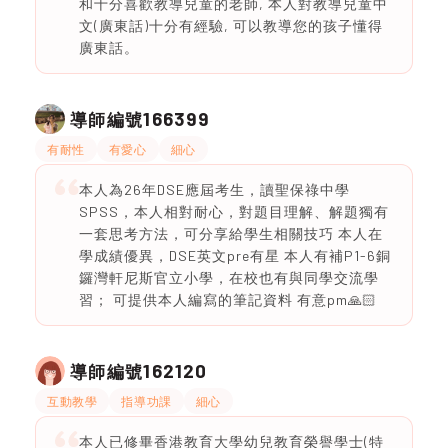
和十分喜歡教導兒童的老師, 本人對教導兒童中
文(廣東話)十分有經驗, 可以教導您的孩子懂得
廣東話。
166399
導師編號
有耐性
有愛心
細心
本人為26年DSE應屆考生，讀聖保祿中學
SPSS，本人相對耐心，對題目理解、解題獨有
一套思考方法，可分享給學生相關技巧 本人在
學成績優異，DSE英文pre有星 本人有補P1-6銅
鑼灣軒尼斯官立小學，在校也有與同學交流學
習； 可提供本人編寫的筆記資料 有意pm🙏🏻
162120
導師編號
互動教學
指導功課
細心
本人已修畢香港教育大學幼兒教育榮譽學士(特