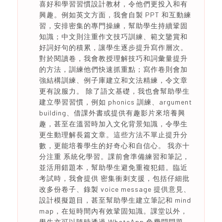
喜好和學習習慣設計教材，令他們更投入和有
興趣。例如英文方面，我會自製 PPT 和互動練
習，安排密集的專門操練，幫助學生持續鞏固
知識；中文則注重作文技巧訓練、範文鑒賞和
好詞好句的積累，讓學生逐步提升寫作層次。
對於閱讀卷，我會教授理解技巧和詞彙量提升
的方法，訓練他們快速抓重點；寫作卷則會加
強結構訓練、例子庫建立和文法精練，令文章
更有說服力。 除了語文基礎，我也會幫助學生
建立學習習慣，例如 phonics 訓練、argument
building、借課外書或提供有趣影片來培養興
趣，甚至在溫習時加入文化背景知識，令學生
更生動理解長篇文章。這些方法不單止提升分
數，更能培養學生的好奇心和自信心。 我亦十
分注重 系統化學習。課前會準備練習和筆記，
並活用錯題本，幫助學生避免重複犯錯。臨近
考試時，我會提供 密集衝刺支援，包括仔細批
改多份卷子、錄製 voice message 提供意見、
設計模擬題目，甚至幫助學生建立筆記和 mind
map，在短時間內有效鞏固知識。課堂以外，
學生亦可以隨時透過 WhatsApp 免費問問題，