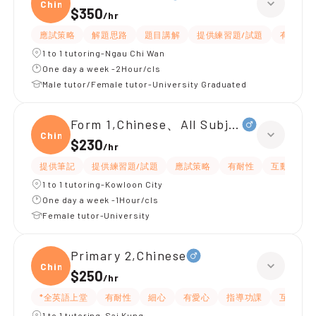
Chine
$350
/
hr
應試策略
解題思路
題目講解
提供練習題/試題
有耐性
1 to 1 tutoring-Ngau Chi Wan
One day a week -2Hour/cls
Male tutor/Female tutor-University Graduated
Form 1,Chinese、All Subjects
Chine
$230
/
hr
提供筆記
提供練習題/試題
應試策略
有耐性
互動教學
1 to 1 tutoring-Kowloon City
One day a week -1Hour/cls
Female tutor-University
Primary 2,Chinese
Chine
$250
/
hr
*全英語上堂
有耐性
細心
有愛心
指導功課
互動教學
1 to 1 tutoring-Sai Kung