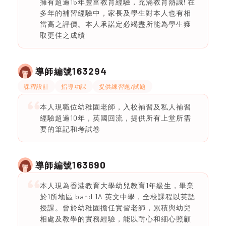
擁有超過15年豐富教育經驗，充滿教育熱誠! 在
多年的補習經驗中，家長及學生對本人也有相
當高之評價。本人承諾定必竭盡所能為學生獲
取更佳之成績!
163294
導師編號
課程設計
指導功課
提供練習題/試題
本人現職位幼稚園老師，入校補習及私人補習
經驗超過10年，英國回流，提供所有上堂所需
要的筆記和考試卷
163690
導師編號
本人現為香港教育大學幼兒教育1年級生，畢業
於1所地區 band 1A 英文中學，全校課程以英語
授課。曾於幼稚園擔任實習老師，累積與幼兒
相處及教學的實務經驗，能以耐心和細心照顧