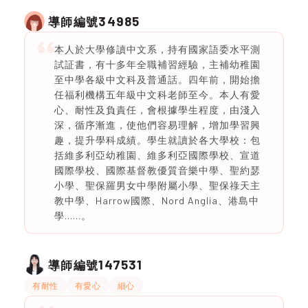
34985
導師編號
本人於大學修讀中文系，持有國家語委水平測
試証書，有十多年全職補習經驗，主補幼稚園
至中學各級中文科及普通話。四年前，開始擔
任福利機構五年級中文科老師至今。本人有愛
心、耐性及負責任，會根據學生程度，由淺入
深，循序漸進，使他們容易理解，增加學習興
趣，提升學科成績。學生就讀於各大學校：包
括維多利亞幼稚園、維多利亞國際學校、宣道
國際學校、國際基督教優質音樂中學、聖約瑟
小學、聖保羅男女中學附屬小學、聖保祿天主
教中學、Harrow國際、Nord Anglia、港島中
學……。
147531
導師編號
有耐性
有愛心
細心