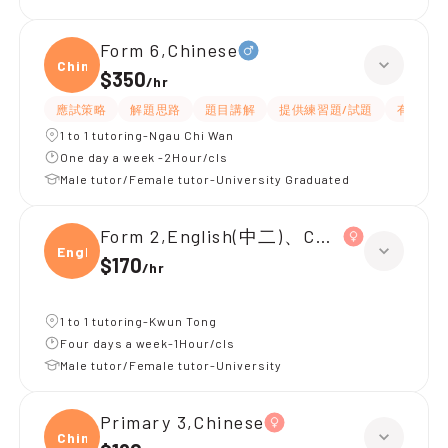
Form 6,Chinese
Chine
$350
/
hr
應試策略
解題思路
題目講解
提供練習題/試題
有耐性
1 to 1 tutoring-Ngau Chi Wan
One day a week -2Hour/cls
Male tutor/Female tutor-University Graduated
Form 2,English(中二)、Chinese(中二)、
Engli
$170
/
hr
1 to 1 tutoring-Kwun Tong
Four days a week-1Hour/cls
Male tutor/Female tutor-University
Primary 3,Chinese
Chine