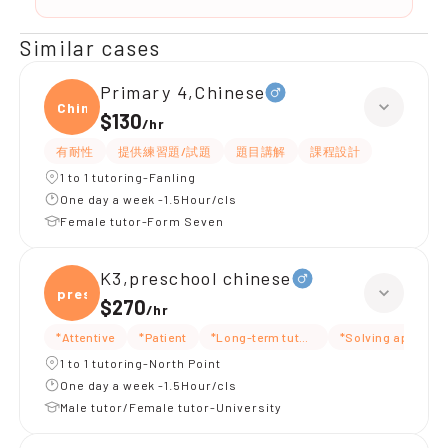
Similar cases
Primary 4,Chinese
Chine
$130
/
hr
有耐性
提供練習題/試題
題目講解
課程設計
1 to 1 tutoring-Fanling
One day a week -1.5Hour/cls
Female tutor-Form Seven
K3,preschool chinese
presc
$270
/
hr
*Attentive
*Patient
*Long-term tutoring
*Solving approac
1 to 1 tutoring-North Point
One day a week -1.5Hour/cls
Male tutor/Female tutor-University