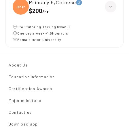
Primary 5,Chinese
Chine
$200
/
hr
1 to 1 tutoring-Tseung Kwan O
One day a week -1.5Hour/cls
Female tutor-University
About Us
Education Information
Certification Awards
Major milestone
Contact us
Download app