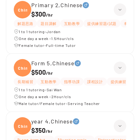
Primary 2,Chinese
Chine
$300
/
hr
解題思路
題目講解
互動教學
提供練習題/試題
有愛心
1 to 1 tutoring-Jordan
One day a week -1.5Hour/cls
Female tutor-Full-time Tutor
Form 5,Chinese
Chine
$500
/
hr
長期補習
互動教學
指導功課
課程設計
提供練習題/試題
1 to 1 tutoring-Sai Wan
One day a week -2Hour/cls
Male tutor/Female tutor-Serving Teacher
year 4,Chinese
Chine
$350
/
hr
*Long-term tutoring
*Question explanation
*Interactive teaching