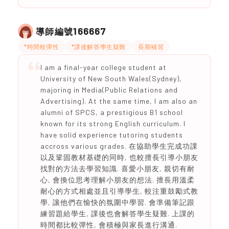
166667
導師編號
*時間較彈性
*課後解答學生疑難
長期補習
I am a final-year college student at
University of New South Wales(Sydney),
majoring in Media(Public Relations and
Advertising). At the same time, I am also an
alumni of SPCS, a prestigious B1 school
known for its strong English curriculum. I
have solid experience tutoring students
accross various grades. 在協助學生完成功課
以及鞏固教材基礎的同時, 也較擅長引導小朋友
找對的方法去學習知識. 喜愛小朋友, 親切有耐
心, 會換位思考理解小朋友的想法. 擅長用溫柔
耐心的方式相處並且引導學生, 較注重鼓勵式教
學, 讓他們在愉快的氛圍中學習. 會準備筆記跟
練習題給學生, 課後也會解答學生疑難. 上課的
時間都比較彈性, 會積極與家長進行溝通.