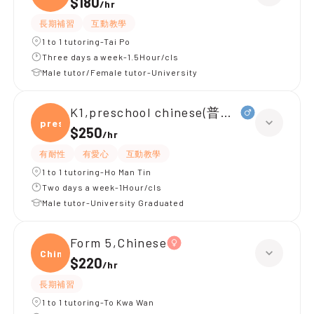
$180
/
hr
長期補習
互動教學
1 to 1 tutoring-Tai Po
Three days a week-1.5Hour/cls
Male tutor/Female tutor-University
K1,preschool chinese(普通話)
presc
$250
/
hr
有耐性
有愛心
互動教學
1 to 1 tutoring-Ho Man Tin
Two days a week-1Hour/cls
Male tutor-University Graduated
Form 5,Chinese
Chine
$220
/
hr
長期補習
1 to 1 tutoring-To Kwa Wan