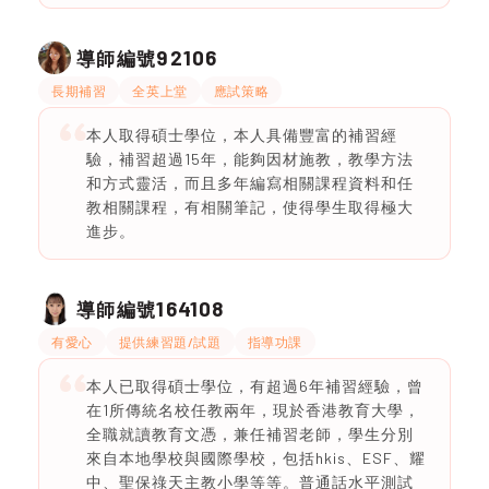
92106
導師編號
長期補習
全英上堂
應試策略
本人取得碩士學位，本人具備豐富的補習經
驗，補習超過15年，能夠因材施教，教學方法
和方式靈活，而且多年編寫相關課程資料和任
教相關課程，有相關筆記，使得學生取得極大
進步。
164108
導師編號
有愛心
提供練習題/試題
指導功課
本人已取得碩士學位，有超過6年補習經驗，曾
在1所傳統名校任教兩年，現於香港教育大學，
全職就讀教育文憑，兼任補習老師，學生分別
來自本地學校與國際學校，包括hkis、ESF、耀
中、聖保祿天主教小學等等。普通話水平測試