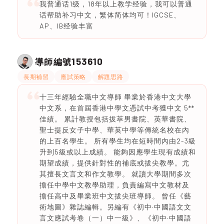
我普通话1级，18年以上教学经验，我可以普通
话帮助补习中文，繁体简体均可！IGCSE、
AP、IB经验丰富
153610
導師編號
長期補習
應試策略
解題思路
十三年經驗全職中文導師 畢業於香港中文大學
中文系，在首屆香港中學文憑試中考獲中文 5**
佳績。 累計教授包括拔萃男書院、英華書院、
聖士提反女子中學、華英中學等傳統名校在內
的上百名學生。 所有學生均在短時間內由2-3級
升到5級或以上成績。 能夠因應學生現有成績和
期望成績，提供針對性的補底或拔尖教學。尤
其擅長文言文和作文教學。 就讀大學期間多次
擔任中學中文教學助理，負責編寫中文教材及
擔任高中及畢業班中文拔尖班導師。 曾任《藝
術地圖》雜誌編輯。另編有《初中·中國語文文
言文應試考卷（一）中一級》、《初中·中國語