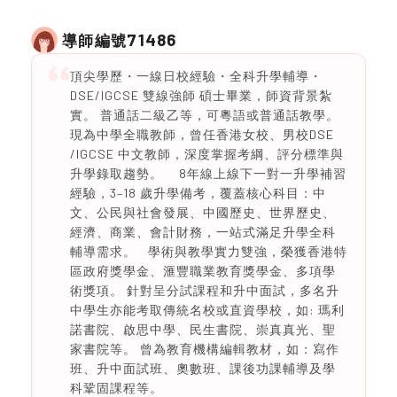
71486
導師編號
頂尖學歷・一線日校經驗・全科升學輔導・
DSE/IGCSE 雙線強師 碩士畢業，師資背景紮
實。 普通話二級乙等，可粵語或普通話教學。
現為中學全職教師，曾任香港女校、男校DSE
/IGCSE 中文教師，深度掌握考綱、評分標準與
升學錄取趨勢。 8年線上線下一對一升學補習
經驗，3–18 歲升學備考，覆蓋核心科目：中
文、公民與社會發展、中國歷史、世界歷史、
經濟、商業、會計財務，一站式滿足升學全科
輔導需求。 學術與教學實力雙強，榮獲香港特
區政府獎學金、滙豐職業教育獎學金、多項學
術獎項。 針對呈分試課程和升中面試，多名升
中學生亦能考取傳統名校或直資學校，如: 瑪利
諾書院、啟思中學、民生書院、崇真真光、聖
家書院等。 曾為教育機構編輯教材，如：寫作
班、升中面試班、奧數班、課後功課輔導及學
科鞏固課程等。