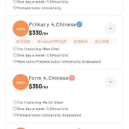
One day a week -1.5Hour/cls
Female tutor-University
Primary 4,Chinese
Chine
$330
/
hr
題目講解
WhatsAPP問功課
長期補習
應試策略
解題思
1 to 1 tutoring-Wan Chai
One day a week -1.5Hour/cls
Male tutor/Female tutor-University Graduated
Form 4,Chinese
Chine
$350
/
hr
1 to 1 tutoring-Ma On Shan
One day a week -1.5Hour/cls
Female tutor-University Graduated