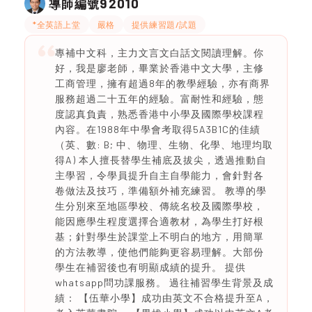
92010
導師編號
*全英語上堂
嚴格
提供練習題/試題
專補中文科，主力文言文白話文閱讀理解。你
好，我是廖老師，畢業於香港中文大學，主修
工商管理，擁有超過8年的教學經驗，亦有商界
服務超過二十五年的經驗。富耐性和經驗，態
度認真負責，熟悉香港中小學及國際學校課程
內容。在1988年中學會考取得5A3B1C的佳績
（英、數: B; 中、物理、生物、化學、地理均取
得A) 本人擅長替學生補底及拔尖，透過推動自
主學習，令學員提升自主自學能力，會針對各
卷做法及技巧，準備額外補充練習。 教導的學
生分別來至地區學校、傳統名校及國際學校，
能因應學生程度選擇合適教材，為學生打好根
基；針對學生於課堂上不明白的地方，用簡單
的方法教導，使他們能夠更容易理解。大部份
學生在補習後也有明顯成績的提升。 提供
whatsapp問功課服務。 過往補習學生背景及成
績： 【伍華小學】成功由英文不合格提升至A，