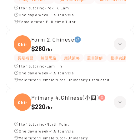
1 to 1 tutoring-Pok Fu Lam
One day a week -1.5Hour/cls
Female tutor-Full-time Tutor
Form 2,Chinese
Chine
$280
/
hr
長期補習
解題思路
應試策略
題目講解
指導功課
細
1 to 1 tutoring-Lam Tin
One day a week -1.5Hour/cls
Male tutor/Female tutor-University Graduated
Primary 4,Chinese(小四)
Chine
$220
/
hr
1 to 1 tutoring-North Point
One day a week -1.5Hour/cls
Male tutor/Female tutor-University