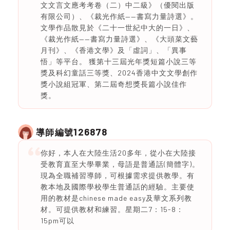
文文言文應考考卷（二）中二級》（優閱出版
有限公司）、《裁光作紙——書寫力量詩選》。
文學作品散見於《二十一世紀中大的一日》、
《裁光作紙——書寫力量詩選》、《大頭菜文藝
月刊》、《香港文學》及「虛詞」、「異事
悟」等平台。 獲第十三屆光年獎短篇小說三等
獎及科幻童話三等獎、2024香港中文文學創作
獎小說組冠軍、第二屆奇想獎長篇小說佳作
獎。
126878
導師編號
你好，本人在大陸生活20多年，從小在大陸接
受教育直至大學畢業，母語是普通話(簡體字)。
現為全職補習導師，可根據需求提供教學。有
教本地及國際學校學生普通話的經驗。主要使
用的教材是chinese made easy及華文系列教
材。可提供教材和練習。星期二7：15-8：
15pm可以