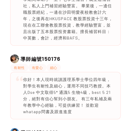
社，私人上門補習經驗豐富。 畢業後，一邊任
職股票經紀，一邊在沙田明愛夜校教會計六
年，之後再在HKUSPACE 教股票投資十三年，
現在在工聯會教股票投資，教學經驗豐富，並
且出版了五本股票投资書籍。擅長補習科目：
中英數，會計，經濟和BAFS。
150176
導師編號
有耐性
有愛心
細心
你好！本人現時就讀護理系學士學位四年級，
對學生有耐性及細心，運用不同技巧教授。本
人Dse 中文取得5* 通識5 生物4級，best 5 21
分，絕對有信心幫到小朋友。 有三年私補及兩
年教學中心經驗，可提供練習！ 並歡迎
whatapp問書及跟進進度