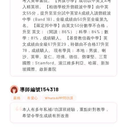
考入英華書院。 【男拔小學】成功以中英文A考
入精英班。 【柏德學校升鄧鏡波中學】由中英
文55分，提升至呈分試中英皆A成績入讀鄧鏡波
中學（Band 1B)，全級成績由50升至全級第九
名。 【羅定邦中學】由英文50分數學不合格，
升至 英文：（閱讀：86%）；科學：84%；數
學：81%，成績驕人。 【基督教信義中學】英
文成績由全級67升至29，聆聽由不合格37升至
78，成績驕人。 現有學員： 本地：男拔、喇
沙、英華、皇仁、培僑、德信、鄧肇堅、三育
國際：Stamford、滬江維多利亞、哈羅、新加
坡國際、啟新書院
154318
導師編號
嚴格
有愛心
WhatsAPP問功課
本人有多年私補/功課班經驗，重點針對教學，
希望令學生成績有所改善