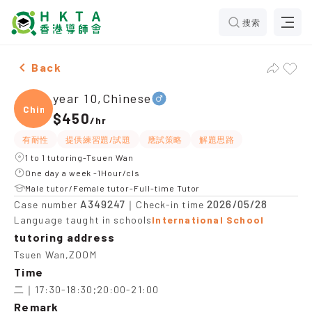
搜索
Male year 10,Chinese，Tsuen Wan Tuition recommendat
Back
year 10,Chinese
Chine
$450
/
hr
有耐性
提供練習題/試題
應試策略
解題思路
1 to 1 tutoring-Tsuen Wan
One day a week -1Hour/cls
Male tutor/Female tutor-Full-time Tutor
A349247
2026/05/28
Case number
｜Check-in time
Language taught in schools
International School
tutoring address
Tsuen Wan,ZOOM
Time
二｜17:30-18:30;20:00-21:00
Remark