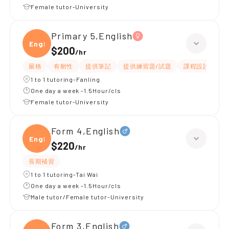
Female tutor-University
Primary 5,English
Engli
$200
/
hr
嚴格
有耐性
提供筆記
提供練習題/試題
課程設計
應
1 to 1 tutoring-Fanling
One day a week -1.5Hour/cls
Female tutor-University
Form 4,English
Engli
$220
/
hr
長期補習
1 to 1 tutoring-Tai Wai
One day a week -1.5Hour/cls
Male tutor/Female tutor-University
Form 3,English