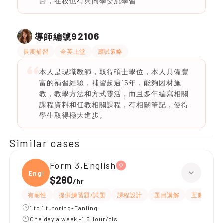
🏻，在校也有與同學交流學習
92106
導師編號
長期補習
全英上堂
應試策略
本人是現職教師，取得碩士學位，本人具備豐
富的補習經驗，補習超過15年，能夠因材施
教，教學方法和方式靈活，而且多年編寫相關
課程資料和任教相關課程，有相關筆記，使得
學生取得極大進步。
Similar cases
Form 3,English
Engli
$280
/
hr
有耐性
提供練習題/試題
課程設計
題目講解
互動教學
1 to 1 tutoring-Fanling
One day a week -1.5Hour/cls