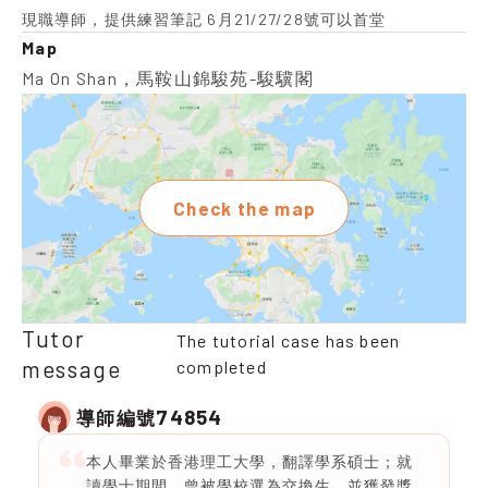
現職導師，提供練習筆記 6月21/27/28號可以首堂
Map
Ma On Shan，馬鞍山錦駿苑-駿驥閣
Check the map
Tutor
The tutorial case has been
message
completed
74854
導師編號
本人畢業於香港理工大學，翻譯學系碩士；就
讀學士期間，曾被學校選為交換生，並獲發獎