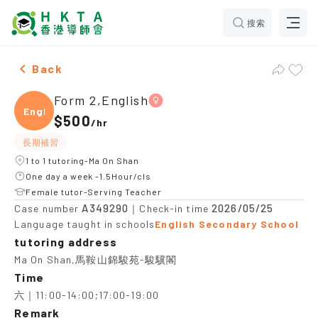
搜索
Female Form 2,English，Ma On Shan Tuition recommen
Back
Form 2,English
Engli
$500
/
hr
長期補習
1 to 1 tutoring-Ma On Shan
One day a week -1.5Hour/cls
Female tutor-Serving Teacher
A349290
2026/05/25
Case number
｜Check-in time
Language taught in schools
English Secondary School
tutoring address
Ma On Shan,馬鞍山錦駿苑-駿驥閣
Time
六｜11:00-14:00;17:00-19:00
Remark