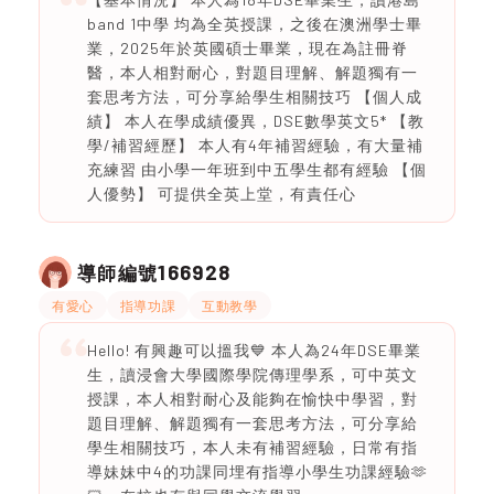
band 1中學 均為全英授課，之後在澳洲學士畢
業，2025年於英國碩士畢業，現在為註冊脊
醫，本人相對耐心，對題目理解、解題獨有一
套思考方法，可分享給學生相關技巧 【個人成
績】 本人在學成績優異，DSE數學英文5* 【教
學/補習經歷】 本人有4年補習經驗，有大量補
充練習 由小學一年班到中五學生都有經驗 【個
人優勢】 可提供全英上堂，有責任心
166928
導師編號
有愛心
指導功課
互動教學
Hello! 有興趣可以搵我💙 本人為24年DSE畢業
生，讀浸會大學國際學院傳理學系，可中英文
授課，本人相對耐心及能夠在愉快中學習，對
題目理解、解題獨有一套思考方法，可分享給
學生相關技巧，本人未有補習經驗，日常有指
導妹妹中4的功課同埋有指導小學生功課經驗🫶