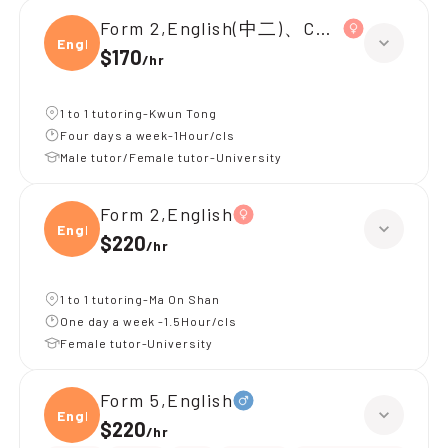
Form 2,English(中二)、Chinese(中二)、
Engli
$170
/
hr
1 to 1 tutoring-Kwun Tong
Four days a week-1Hour/cls
Male tutor/Female tutor-University
Form 2,English
Engli
$220
/
hr
1 to 1 tutoring-Ma On Shan
One day a week -1.5Hour/cls
Female tutor-University
Form 5,English
Engli
$220
/
hr