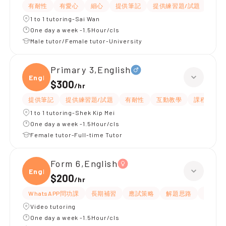
有耐性
有愛心
細心
提供筆記
提供練習題/試題
指導
1 to 1 tutoring-Sai Wan
One day a week -1.5Hour/cls
Male tutor/Female tutor-University
Primary 3,English
Engli
$300
/
hr
提供筆記
提供練習題/試題
有耐性
互動教學
課程設計
1 to 1 tutoring-Shek Kip Mei
One day a week -1.5Hour/cls
Female tutor-Full-time Tutor
Form 6,English
Engli
$200
/
hr
WhatsAPP問功課
長期補習
應試策略
解題思路
提供練
Video tutoring
One day a week -1.5Hour/cls