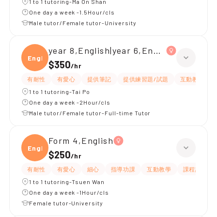
1 to 1 tutoring-Ma On Shan
One day a week -1.5Hour/cls
Male tutor/Female tutor-University
year 8,English|year 6,English
Engli
$350
/
hr
有耐性
有愛心
提供筆記
提供練習題/試題
互動教學
1 to 1 tutoring-Tai Po
One day a week -2Hour/cls
Male tutor/Female tutor-Full-time Tutor
Form 4,English
Engli
$250
/
hr
有耐性
有愛心
細心
指導功課
互動教學
課程設計
1 to 1 tutoring-Tsuen Wan
One day a week -1Hour/cls
Female tutor-University