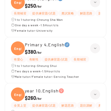
Engli
$250
/
hr
長期補習
提供練習題/試題
應試策略
解題思路
題目講解
1 to 1 tutoring-Cheung Sha Wan
One day a week -1.5Hour/cls
Female tutor-University
Primary 4,English
Engli
$380
/
hr
有愛心
有耐性
提供練習題/試題
長期補習
1 to 1 tutoring-Sheung Shui
Two days a week-1.5Hour/cls
Male tutor/Female tutor-Serving Teacher
year 10,English
Engli
$260
/
hr
全英上堂
提供練習題/試題
解題思路
題目講解
應試策略