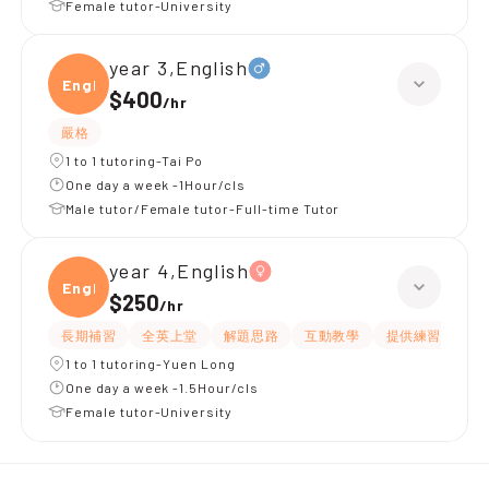
Female tutor-University
year 3,English
Engli
$400
/
hr
嚴格
1 to 1 tutoring-Tai Po
One day a week -1Hour/cls
Male tutor/Female tutor-Full-time Tutor
year 4,English
Engli
$250
/
hr
長期補習
全英上堂
解題思路
互動教學
提供練習題/試題
1 to 1 tutoring-Yuen Long
One day a week -1.5Hour/cls
Female tutor-University