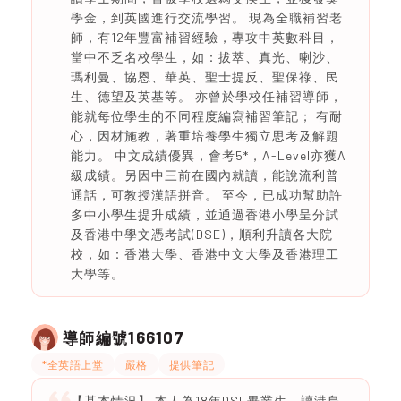
學金，到英國進行交流學習。 現為全職補習老
師，有12年豐富補習經驗，專攻中英數科目，
當中不乏名校學生，如：拔萃、真光、喇沙、
瑪利曼、協恩、華英、聖士提反、聖保祿、民
生、德望及英基等。 亦曾於學校任補習導師，
能就每位學生的不同程度編寫補習筆記； 有耐
心，因材施教，著重培養學生獨立思考及解題
能力。 中文成績優異，會考5*，A-Level亦獲A
級成績。另因中三前在國內就讀，能說流利普
通話，可教授漢語拼音。 至今，已成功幫助許
多中小學生提升成績，並通過香港小學呈分試
及香港中學文憑考試(DSE)，順利升讀各大院
校，如：香港大學、香港中文大學及香港理工
大學等。
166107
導師編號
*全英語上堂
嚴格
提供筆記
【基本情況】 本人為18年DSE畢業生，讀港島