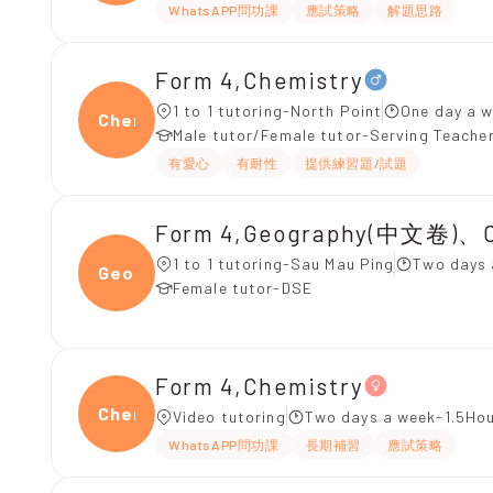
WhatsAPP問功課
應試策略
解題思路
Form 4,Chemistry
1 to 1 tutoring-North Point
One day a w
Chemi
Male tutor/Female tutor-Serving Teache
有愛心
有耐性
提供練習題/試題
Form 4,Geography(中文卷)、
1 to 1 tutoring-Sau Mau Ping
Two days 
Geogr
Female tutor-DSE
Form 4,Chemistry
Chemi
Video tutoring
Two days a week-1.5Hou
WhatsAPP問功課
長期補習
應試策略