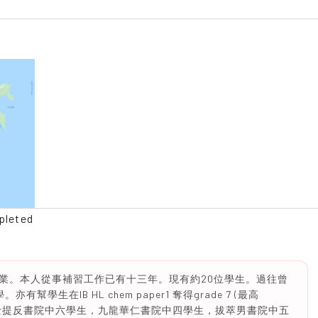
pleted
畢業。本人從事補習工作已有十三年。現有約20位學生。過往曾
生在IB HL chem paper1 奪得grade 7 (最高
﹑聖士提反書院中六學生，九龍華仁書院中四學生，拔萃男書院中五