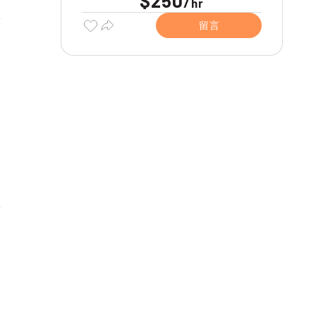
$250
/
hr
留言