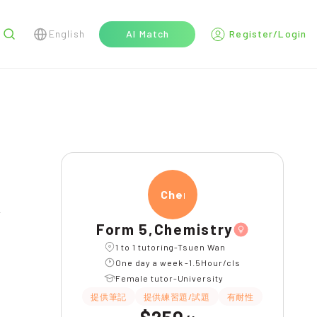
English
AI Match
Register/Login
r
Chemi
l
Form 5,Chemistry
1 to 1 tutoring-Tsuen Wan
One day a week -1.5Hour/cls
Female tutor-University
提供筆記
提供練習題/試題
有耐性