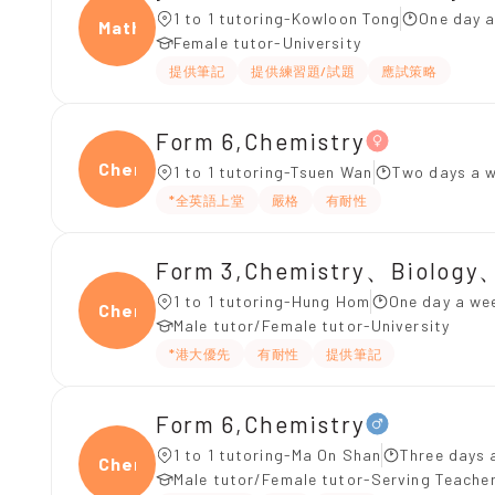
1 to 1 tutoring-Kowloon Tong
One day a
Maths
Female tutor-University
提供筆記
提供練習題/試題
應試策略
Form 6,Chemistry
Chemi
1 to 1 tutoring-Tsuen Wan
Two days a 
*全英語上堂
嚴格
有耐性
Form 3,Chemistry、Biology
1 to 1 tutoring-Hung Hom
One day a wee
Chemi
Male tutor/Female tutor-University
*港大優先
有耐性
提供筆記
Form 6,Chemistry
1 to 1 tutoring-Ma On Shan
Three days 
Chemi
Male tutor/Female tutor-Serving Teache