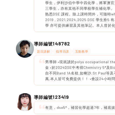
學生，伊利沙伯中學中四化學，將軍澳官
三學生，亦有其他不同學校學生補化學。 亦有幫中
熟悉DSE 課程。除上課時間外，可隨時w
2019 , 2021,2024,2025 DS
學 亦可提供練習及其他筆記。本人曾於
148782
導師編號
題目講解
指導功課
互動教學
男導師 •現就讀於polyu occupationa
金 •於2024DSE中考得Chemistry 5*
自不同Band 1A名校,如喇沙,St Paul等及
萬,本人皆可免費提供！！ •會設24小時問書服務！
123419
導師編號
有意，dse5*，補習化學超過7年，補底