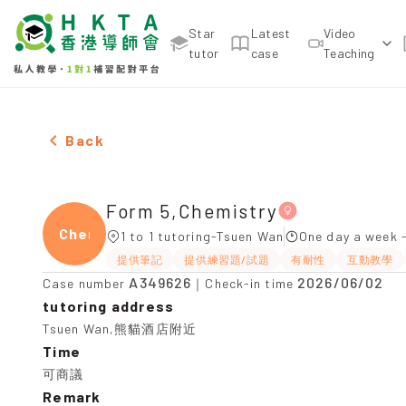
Star
Latest
Video
tutor
case
Teaching
Female Form 5,Chemistry，Tsuen Wan Tuition rec
Back
Form 5,Chemistry
Chemi
1 to 1 tutoring-Tsuen Wan
One day a week 
提供筆記
提供練習題/試題
有耐性
互動教學
A349626
2026/06/02
Case number
｜Check-in time
tutoring address
Tsuen Wan,熊貓酒店附近
Time
可商議
Remark