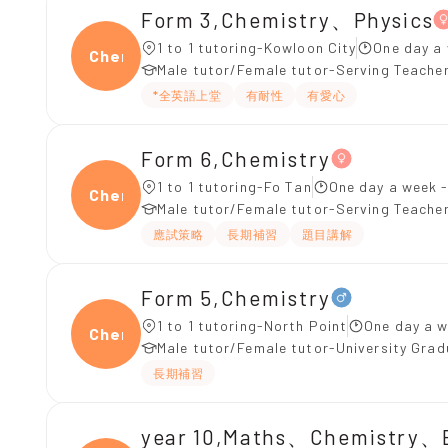
Form 3,Chemistry、Physics
1 to 1 tutoring-Kowloon City
One day a
Chemi
Male tutor/Female tutor-Serving Teache
*全英語上堂
有耐性
有愛心
Form 6,Chemistry
1 to 1 tutoring-Fo Tan
One day a week -
Chemi
Male tutor/Female tutor-Serving Teache
應試策略
長期補習
題目講解
Form 5,Chemistry
1 to 1 tutoring-North Point
One day a w
Chemi
Male tutor/Female tutor-University Gra
長期補習
year 10,Maths、Chemistry、