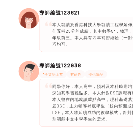
123621
導師編號
本人就讀於香港科技大學就讀工程學延伸
佳五科25分的成績，其中數學5*，物理，
年級前三。本人具有四年補習經驗（一對
巧均可。
122938
導師編號
*全英語上堂
有耐性
提供筆記
同學你好，本人高中，預科及本科時期均
深知其學習難點多。本人針對DSE課程有
本人曾在內地就讀重點高中，理科基礎紮實
屆DSE，主力輔導補底學生（校內預測成績
DSE，本人將延續成功的教學模式，針
別關顧中文中學學生的需求。