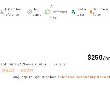
AI
Tuition fee
Help
Find a
Become a
Homework
reference
center
tutor
Tutor
Help
ommendation
$250
/
h
-1.5Hour/cls
Female tutor-University
課程設計
題目講解
Language taught in schools
Chinese Secondary Schoo