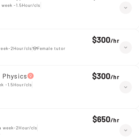
 week -1.5Hour/cls
$300
/
hr
week-2Hour/cls
Female tutor
$300
、Physics
/
hr
k -1.5Hour/cls
$650
/
hr
a week-2Hour/cls
r