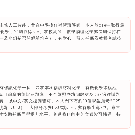
主修人工智能，曾在中學擔任補習班導師，本人於dse中取得最
化學，M1均取得Iv.5。在校期間，數學物理化學亦長期保持在
一及小組補習的經驗均有），有耐心，幫人補底及教授考試技
有修讀化學一科，並在本科修讀材料化學、有機化學等模組，
親自編寫的筆記及題庫，不全盤照搬坊間教材及DSE過往試題。
，以中文/英文授課皆可。本人門下有約10個學生應考2025
為LvU-3），大部分考獲Lv3或以上，亦有學生奪5**。來年
對性協助補底同學提升水平。各選修科的中英文卷皆可輔導，特