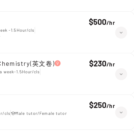
$500
/
hr
eek -1.5Hour/cls
r
$230
Chemistry(英文卷)
/
hr
a week-1.5Hour/cls
$250
/
hr
r/cls
Male tutor/Female tutor