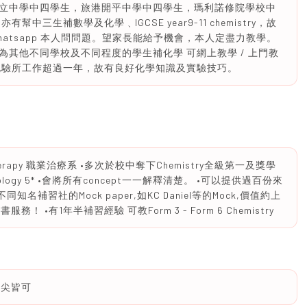
立中學中四學生，旅港開平中學中四學生，瑪利諾修院學校中
三生補數學及化學﹑IGCSE year9-11 chemistry，故
hatsapp 本人問問題。望家長能給予機會，本人定盡力教學。
E 學生拎5 有為其他不同學校及不同程度的學生補化學 可網上教學 / 上門教
化驗所工作超過一年，故有良好化學知識及實驗技巧。
l therapy 職業治療系 •多次於校中奪下Chemistry全級第一及獎學
及Biology 5* •會將所有concept一一解釋清楚。 •可以提供過百份來
不同知名補習社的Mock paper,如KC Daniel等的Mock,價值約上
 •有1年半補習經驗 可教Form 3 - Form 6 Chemistry
拔尖皆可