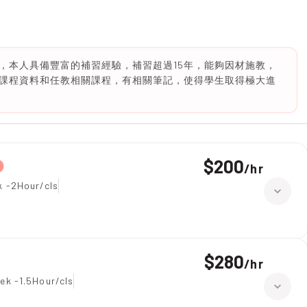
，本人具備豐富的補習經驗，補習超過15年，能夠因材施教，
課程資料和任教相關課程，有相關筆記，使得學生取得極大進
$200
/
hr
k -2Hour/cls
$280
/
hr
ek -1.5Hour/cls