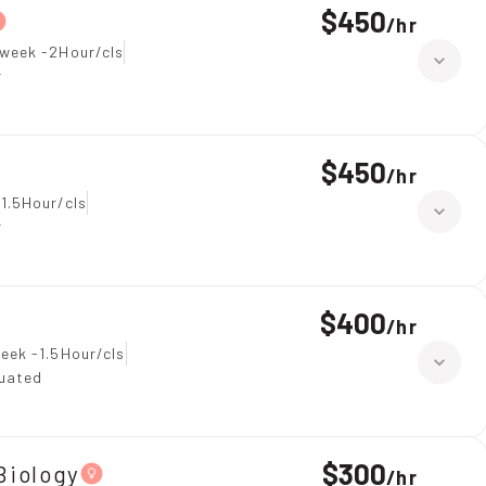
$450
/
hr
 week -2Hour/cls
r
$450
/
hr
1.5Hour/cls
r
$400
/
hr
eek -1.5Hour/cls
duated
$300
Biology
/
hr