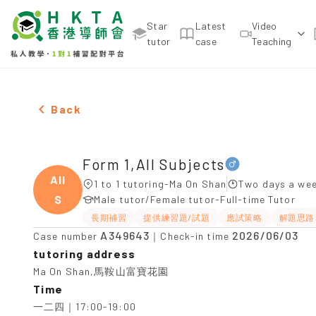
Star
Latest
Video
tutor
case
Teaching
Male Form 1,All Subjects，Ma On Shan Tuition rec
Back
Form 1,All Subjects
All
1 to 1 tutoring-Ma On Shan
Two days a wee
S
Male tutor/Female tutor-Full-time Tutor
長期補習
提供練習題/試題
應試策略
解題思路
A349643
2026/06/03
Case number
｜Check-in time
tutoring address
Ma On Shan,馬鞍山富寶花園
Time
一二四｜17:00-19:00
