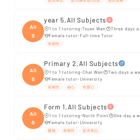
提供筆記
提供練習題/試題
應試策略
year 5,All Subjects
All
1 to 1 tutoring-Tsuen Wan
Three days a
S
Female tutor-Full-time Tutor
有耐性
Primary 2,All Subjects
All
1 to 1 tutoring-Chai Wan
Two days a we
S
Female tutor-University
有耐性
細心
有愛心
Form 1,All Subjects
All
1 to 1 tutoring-North Point
One day a w
S
Female tutor-University
嚴格
有耐性
提供筆記