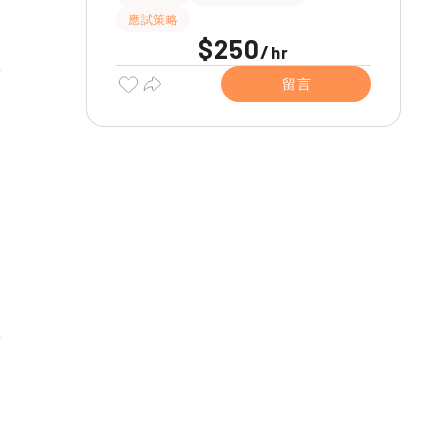
應試策略
$250
/
hr
留言