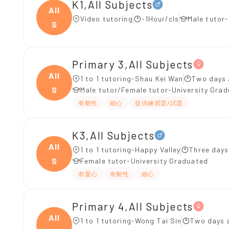
K1,All Subjects
All
Video tutoring
-1Hour/cls
Male tutor
S
Primary 3,All Subjects
All
1 to 1 tutoring-Shau Kei Wan
Two days 
S
Male tutor/Female tutor-University Gra
有耐性
細心
提供練習題/試題
K3,All Subjects
All
1 to 1 tutoring-Happy Valley
Three days
S
Female tutor-University Graduated
有愛心
有耐性
細心
Primary 4,All Subjects
All
1 to 1 tutoring-Wong Tai Sin
Two days 