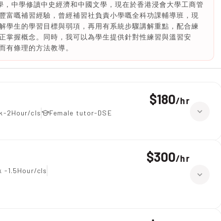
督中學，中學修讀中史經濟和中國文學，現在於香港浸會大學工商管
豐富嘅補習經驗，曾經補習社負責小學嘅全科功課輔導班，現
解學生的學習目標與弱項，再用有系統步驟講解重點，配合練
正掌握概念。同時，我可以為學生提供針對性練習與溫習安
而有條理的方法教導。
$180
/
hr
k-2Hour/cls
Female tutor-DSE
$300
/
hr
 -1.5Hour/cls