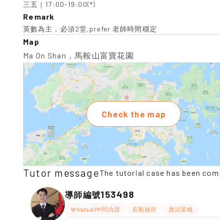
三五｜17:00-19:00(*)
Remark
英數為主，必須2堂,prefer 老師時間穩定
Map
Ma On Shan，馬鞍山富寶花園
Check the map
Tutor message
The tutorial case has been com
153498
導師編號
WhatsAPP問功課
長期補習
應試策略