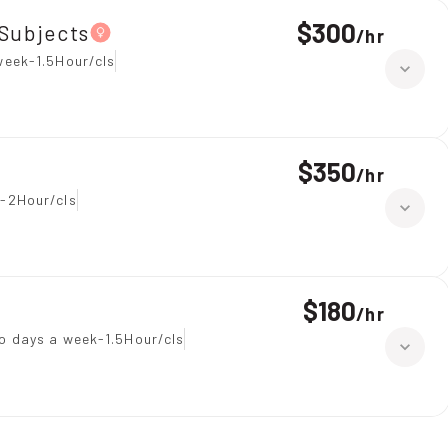
$300
 Subjects
/
hr
week-1.5Hour/cls
$350
/
hr
-2Hour/cls
$180
/
hr
o days a week-1.5Hour/cls