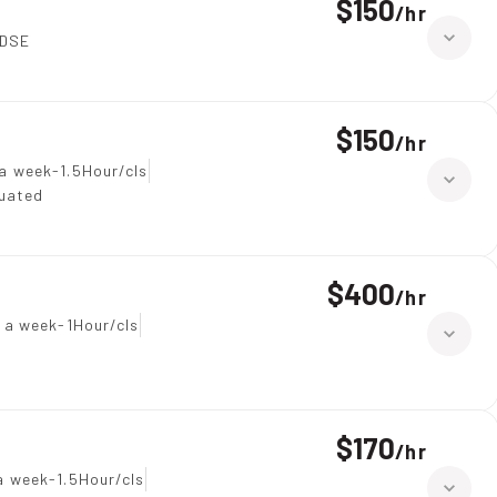
$150
/
hr
-DSE
$150
/
hr
a week-1.5Hour/cls
duated
$400
/
hr
 a week-1Hour/cls
$170
/
hr
a week-1.5Hour/cls