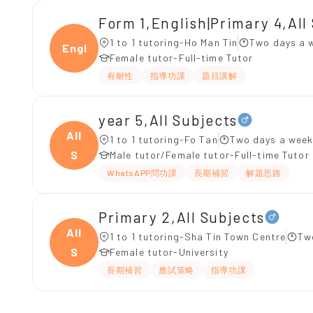
Form 1,English|Primary 4,All
1 to 1 tutoring-Ho Man Tin
Two days a 
Engli
Female tutor-Full-time Tutor
有耐性
指導功課
題目講解
year 5,All Subjects
All
1 to 1 tutoring-Fo Tan
Two days a week
S
Male tutor/Female tutor-Full-time Tutor
WhatsAPP問功課
長期補習
解題思路
Primary 2,All Subjects
All
1 to 1 tutoring-Sha Tin Town Centre
Tw
S
Female tutor-University
長期補習
應試策略
指導功課