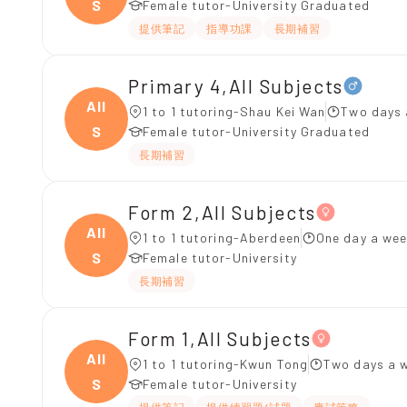
S
Female tutor-University Graduated
提供筆記
指導功課
長期補習
Primary 4,All Subjects
All
1 to 1 tutoring-Shau Kei Wan
Two days 
S
Female tutor-University Graduated
長期補習
Form 2,All Subjects
All
1 to 1 tutoring-Aberdeen
One day a wee
S
Female tutor-University
長期補習
Form 1,All Subjects
All
1 to 1 tutoring-Kwun Tong
Two days a w
S
Female tutor-University