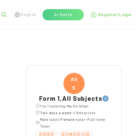
English
AI Match
Register/Login
r
All
S
Form 1,All Subjects
1 to 1 tutoring-Ma On Shan
Two days a week-1.5Hour/cls
Male tutor/Female tutor-Full-time
Tutor
長期補習
提供練習題/試題