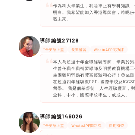
作為科大畢業生，我唔單止有學科知識，
明白。我希望能加入香港導師會，將呢份
嘅未來。
27129
導師編號
*全英語上堂
長期補習
WhatsAPP問功課
本人為超過十年全職經驗導師，畢業於男拔萃書院
生曾任職全職補習導師及明愛教育機構工
生困難和弱點有豐富經驗和心得！😊🙏🏻👌
在超過四年經驗教DSE, 國際學校及ICGSE 
留學。 我是個基督徒，人生經驗豐富，對
全科，中小，國際學校學生，或成人。
146026
導師編號
*全英語上堂
WhatsAPP問功課
長期補習