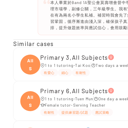
本人畢業於Band 1A聖公會莫壽增會
理市場學，副修公關，三年級學生。我有
在有為兩名小學生私補。補習時我會先了
習鞏固，循序漸進由淺入深，確保孩子真
排，提升做題效率與應試信心，會用鼓勵
Similar cases
Primary 3,All Subjects
All
1 to 1 tutoring-Tai Koo
Two days a wee
S
有愛心
細心
有耐性
Primary 6,All Subjects
All
1 to 1 tutoring-Tuen Mun
One day a week
S
Female tutor-Serving Teacher
有耐性
提供練習題/試題
應試策略