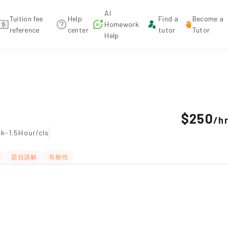
AI
Tuition fee
Help
Find a
Become a
Homework
reference
center
tutor
Tutor
Help
ommendation
$250
/
h
k-1.5Hour/cls
題目講解
有耐性