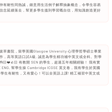
仲有耐性同熱誠，鍾意用生活例子解釋抽象概念，令學生容易
信念延續落去，幫更多學生搵到學習嘅自信，用知識創造更好
，留學英國Glasgow University 心理學哲學碩士畢業
作，高等英語口試A級, 誠意為學生精功補中英文或全科。對學
🏻❤️👍🏻 有教開 SEN 的學生，超過五年相關經驗！ 我有實
ENG, 幫學生操 Cambridge ICGSE 英文卷，我有學生於英國
學生有耐性，又有愛心！可以全英語上課! 精工補習中英文或