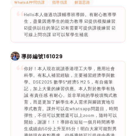
WhatsAPP問功課
指導功課
解題思路
Hello本人做過功課輔導班導師。有耐心教導學
生，盡量因應學生的能力教導 ☑️提供模擬練習
☑️提供以往的筆記 ☑️有需要可提供課後練習 ☑️
可線上問功課 ☑️可以幫學生補底
161029
導師編號
你好！本人現在就讀香港理工大學，應用社會
科學。有私人補習經驗，主要補習經濟學與數
學。DSE2025 數學5*經濟5 M2 5，有自備筆
記，加上大量的練習供應。本人對於教學有熱
誠 有責任感 有耐心。並非單純的學校填鴨式教
育，而是更加了解學生本人需求與腳踏實地引
導式教育。課外可以在whatsapp問題目，時間
彈性，不但可以實體還可以上zoom，隨時可以
開始，謝謝！！！導師在短短一個月時間將學
生成績由50分上升至85分！明白大家可能對男
導師現在有點憂慮，但係導師可以提供由香港