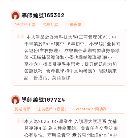
165302
導師編號
*全英語上堂
指導功課
互動教學
-本人畢業於香港科技大學(工商管理BBA)，中
學畢業於Band1英中 -6年初中、小學1對1全科補
習經驗(主攻數理)，亦曾擔任暑期補習班數學導
師 -現職補習導師和小學功課輔導班導師(小一
至小六) -擅長引導學生思考，提升解題能力和
答題技巧 -會考數學和中文均考獲B -能以廣東
話、普通話、英語授課
167724
導師編號
長期補習
提供教琴（音樂）
WhatsAPP問功課
本人為2025 DSE畢業生 入讀理大護理系 女補
習導師👩🏻 為人性格開朗、負責任有交帶🤍 細
心有耐性、守時負責🤍 🎓於屯門區Band 1A中