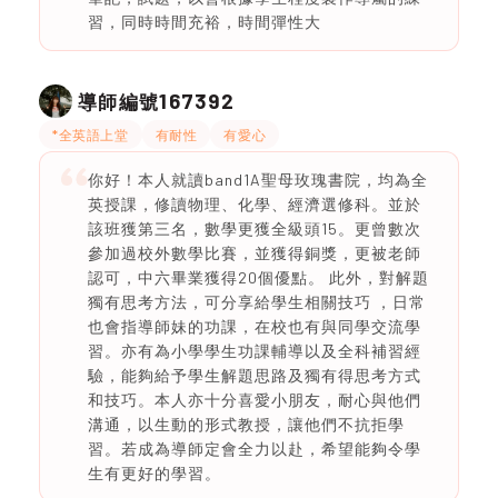
習，同時時間充裕，時間彈性大
167392
導師編號
*全英語上堂
有耐性
有愛心
你好！本人就讀band1A聖母玫瑰書院，均為全
英授課，修讀物理、化學、經濟選修科。並於
該班獲第三名，數學更獲全級頭15。更曾數次
參加過校外數學比賽，並獲得銅獎，更被老師
認可，中六畢業獲得20個優點。 此外，對解題
獨有思考方法，可分享給學生相關技巧 ，日常
也會指導師妹的功課，在校也有與同學交流學
習。亦有為小學學生功課輔導以及全科補習經
驗，能夠給予學生解題思路及獨有得思考方式
和技巧。本人亦十分喜愛小朋友，耐心與他們
溝通，以生動的形式教授，讓他們不抗拒學
習。若成為導師定會全力以赴，希望能夠令學
生有更好的學習。