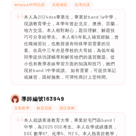
WhatsAPP問功課
長期補習
指導功課
本人為2024dse畢業生，畢業於band 1a中學，
現讀教育學士，本學年曾赴北京、澳洲、芬蘭...
地方交流。本人相對耐心，題目理解、解題技
巧可分享給學生。 本人有5年私人補習經驗，曾
任職補習社，也教授過有特殊學習需要的兒
童。在高中三年亦是學校的大哥姐，為低年級
同學提供功課輔導和解答他們的溫習難題。從
小也有教導表妹學習方面的知識和技巧，她們
現於band 1中學就讀。 如有需要，可提供筆記
或練習，因材施教，可彈性商討上堂時間。
163949
導師編號
互動教學
解題思路
題目講解
本人就讀香港教育大學，畢業於屯門區band 1
中學，為2025 DSE考生。本人在學成績優異，
DSE 數學5*、化學5、M2 5。本人熱衷於教學，