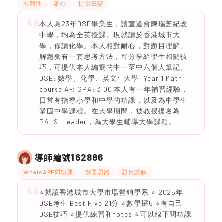
有耐性
細心
提供筆記
本人為23年DSE畢業生，讀宣道會陳瑞芝紀念
中學，均為全英授課。現就讀於香港城市大
學，修讀化學。本人相對耐心，對題目理解、
解題獨有一套思考方法，可分享給學生相關技
巧，可提供本人編寫的中一至中六個人筆記。
DSE: 數學、化學、英文4 大學: Year 1 Math
course A-; GPA: 3.00 本人有一年補習經驗，
日常有指導小學和中學的功課，以及為中學生
鞏固中學課程。在大學期間，被教授提名為
PALSI Leader，為大學生輔導大學課程。
162886
導師編號
WhatsAPP問功課
解題思路
題目講解
⭐️就讀香港城市大學市場營銷學系 ⭐️ 2025年
DSE考生 Best Five 21分 ⭐️數學攞5 ⭐️有自己
DSE技巧 ⭐️提供練習和notes ⭐️可以線下問功課