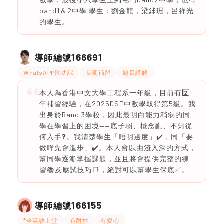
band1＆2中學 學生：劉金龍，梁銶琚，呂祥光
的學生。
166691
導師編號
WhatsAPP問功課
長期補習
題目講解
本人為香港中文大學工程系一年級，目前有2️⃣
年補習經驗，在2025DSE中數學取得第5級。我
出身於Band 3學校，因此最明白能力稍弱的同
學在學習上的困境——底子弱、概念亂、不知從
何入手❓️。我清楚學生「唔明邊度」✔️，同「要
做咩先會進步」✔️。本人會以由淺入深的方式，
幫同學逐漸掌握課題，並且將會提供完整的練
習📚及應試技巧📑，絕對可以幫學生保底✅️。
166155
導師編號
*全英語上堂
有耐性
有愛心