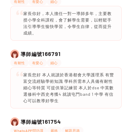
有耐性
有愛心
細心
家長你好，本人擔任一對一導師多年，主要教
授小學全科課程，會了解學生需要，以輕鬆手
法引導學生愉快學習，令學生自律，從而提升
成績。
166791
導師編號
有耐性
有愛心
細心
家長您好 本人就讀於香港都會大學護理系 有豐
富交流經驗學術知識 學科所需本人具備有耐性
細心等特質 可提供筆記練習 本人於dse 中英數
選修科中西史考獲4 就讀屯門band 1 中學 有信
心可以教導好學生
161754
導師編號
WhatsAPP問功課
嚴格
解題思路