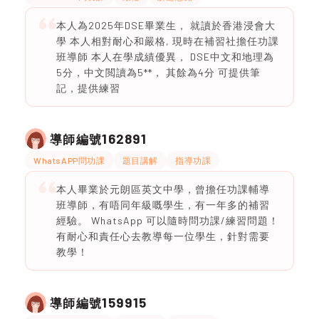
本人為2025年DSE畢業生， 就讀於香港浸會大
學 本人相對耐心和嚴格, 現時在補習社擔任功課
班導師 本人在學成績優異， DSE中文和地理為
5分，中文閲讀為5**， 其餘為4分 可提供筆
記，提供練習
162891
導師編號
WhatsAPP問功課
題目講解
指導功課
本人畢業於元朗區英文中學，曾擔任功課輔導
班導師，有唔同年級嘅學生，有一年多的補習
經驗。 WhatsApp 可以隨時問功課/練習問題！
有耐心和責任心去教導每一位學生，針對需要
教學！
159915
導師編號