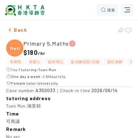
搜索
Female Primary 5,Maths，Tuen Mun Tuition recommend
Back
Primary 5,Maths
Maths
$180
/
hr
有耐性
有愛心
提供筆記
提供練習題/試題
題目講解
互動
1 to 1 tutoring-Tuen Mun
One day a week -1.5Hour/cls
Female tutor-University
A350033
2026/06/14
Case number
｜Check-in time
tutoring address
Tuen Mun,湖景邨
Time
可商議
Remark
No yet