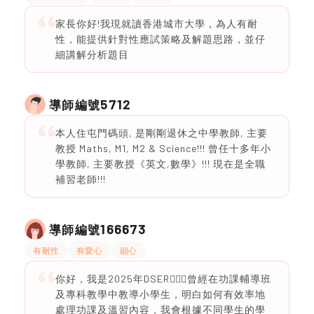
家長你好!我現就讀香港城市大學，為人有耐
性，能提供針對性應試策略及解題思路，並仔
細講解分析題目
5712
導師編號
本人住屯門碼頭, 是剛剛退休之中學教師, 主要
教授 Maths, M1, M2 & Science!!! 曾任十多年小
學教師, 主要教授《英文,數學》!!! 現在是全職
補習老師!!!
166673
導師編號
有耐性
有愛心
細心
你好，我是2025年DSER🙋🏻‍♀️曾經在功課輔導班
及專科教學中教導小學生，明白如何有效率地
處理功課及溫習內容，我會根據不同學生的學