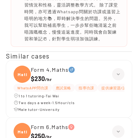
習情況和性格，靈活調整教學方式。 除了課堂
時間，亦可透過Whatsapp問關於功課或溫習上
唔明的地方📚，即時解決學生的問題。另外，
我可以幫助補底學生，一步步幫佢哋清返之前
唔識嘅概念，慢慢追返進度。同時我會自製練
習和筆記📒，針對學生弱項加強訓練。
Similar cases
Form 4,Maths
Maths
$230
/
hr
WhatsAPP問功課
應試策略
指導功課
提供練習題/試題
1 to 1 tutoring-Tai Wai
Two days a week-1.5Hour/cls
Male tutor-University
Form 6,Maths
Maths
$250
/
hr