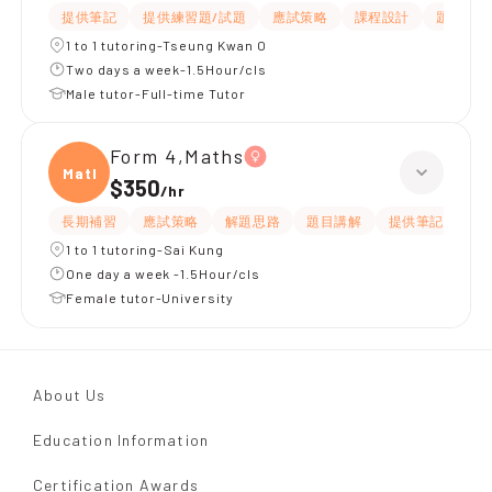
提供筆記
提供練習題/試題
應試策略
課程設計
題目講解
1 to 1 tutoring-Tseung Kwan O
Two days a week-1.5Hour/cls
Male tutor-Full-time Tutor
Form 4,Maths
Maths
$350
/
hr
長期補習
應試策略
解題思路
題目講解
提供筆記
提
1 to 1 tutoring-Sai Kung
One day a week -1.5Hour/cls
Female tutor-University
About Us
Education Information
Certification Awards