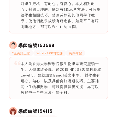
對學生嚴格，有耐心，有愛心。本人相對耐
心，對題目理解、解題有1套思考方法，可分享
給學生相關技巧。曾為弟妹及其他同學作教
導，使他們數學成績有所進步。如果平日有唔
明嘅地方，都可以WhatsApp 問。
153569
導師編號
*全英語上堂
WhatsAPP問功課
長期補習
本人為香港大學醫學院微生物學系研究型碩士
生。大學成績優異。於2019 HKDSE數學科獲取
Level 5。曾就讀於Band1英文中學。 對學生有
耐心、熱心，以及具備良好溝通技巧。主要補
高中生物和數學，可以提供課後支援。亦可以
教授中一至中三及小學全科。
154115
導師編號