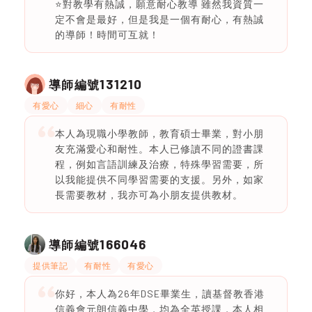
⭐️對教學有熱誠，願意耐心教導 雖然我資質一
定不會是最好，但是我是一個有耐心，有熱誠
的導師！時間可互就！
131210
導師編號
有愛心
細心
有耐性
本人為現職小學教師，教育碩士畢業，對小朋
友充滿愛心和耐性。本人已修讀不同的證書課
程，例如言語訓練及治療，特殊學習需要，所
以我能提供不同學習需要的支援。另外，如家
長需要教材，我亦可為小朋友提供教材。
166046
導師編號
提供筆記
有耐性
有愛心
你好，本人為26年DSE畢業生，讀基督教香港
信義會元朗信義中學，均為全英授課，本人相