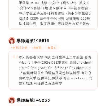
學畢業 📌DSE成績 中文5*（寫作5**） 英文 5
(寫作5**/聆聽5) 地理 5 數學 4 -1年補習經驗 -
中小學生全科及專科補習經驗 -助不少學生提升
成績🔝 🙆🏻‍♀️明白學生學習困難 因材施教 🙆🏻‍♀️每
堂補習內容、進度及學生表現都會向家長報告
149816
導師編號
*全英語上堂
有耐性
有愛心
本人為香港大學 內外全科醫學士二年級生 葵青
區band 1 中學 2024 DSE畢業生 選讀phy chem
bio m2 Dse grade Chi 5** Math Phy chem bio
5* 能夠針對學生的弱點及疑惑加以解釋 有耐心
由概念入手 提供筆記和試卷 可以 whatsapp 問
書和功課 可提供全英語教學
145233
導師編號