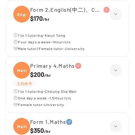
Form 2,English(中二)、Chinese(中二)、
Engli
$170
/
hr
1 to 1 tutoring-Kwun Tong
Four days a week-1Hour/cls
Male tutor/Female tutor-University
Primary 4,Maths
Maths
$200
/
hr
互動教學
1 to 1 tutoring-Cheung Sha Wan
One day a week -1.5Hour/cls
Female tutor-University
Form 1,Maths
Maths
$350
/
hr