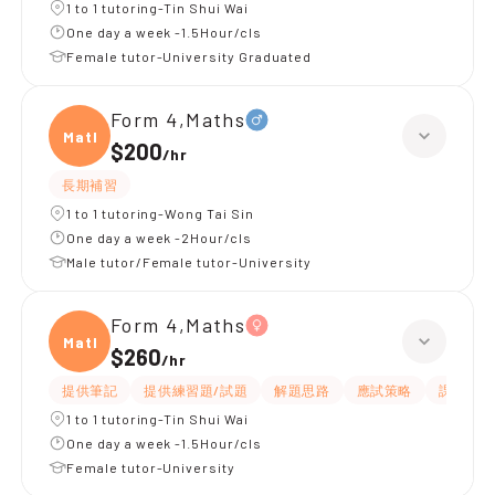
1 to 1 tutoring-Tin Shui Wai
One day a week -1.5Hour/cls
Female tutor-University Graduated
Form 4,Maths
Maths
$200
/
hr
長期補習
1 to 1 tutoring-Wong Tai Sin
One day a week -2Hour/cls
Male tutor/Female tutor-University
Form 4,Maths
Maths
$260
/
hr
提供筆記
提供練習題/試題
解題思路
應試策略
課程設計
1 to 1 tutoring-Tin Shui Wai
One day a week -1.5Hour/cls
Female tutor-University