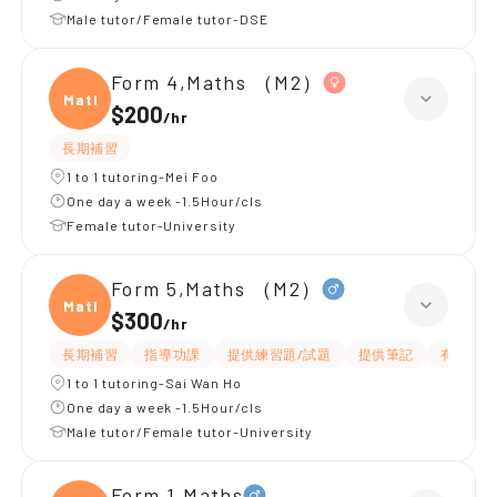
Male tutor/Female tutor-DSE
Form 4,Maths （M2）
Maths
$200
/
hr
長期補習
1 to 1 tutoring-Mei Foo
One day a week -1.5Hour/cls
Female tutor-University
Form 5,Maths （M2）
Maths
$300
/
hr
長期補習
指導功課
提供練習題/試題
提供筆記
有耐性
1 to 1 tutoring-Sai Wan Ho
One day a week -1.5Hour/cls
Male tutor/Female tutor-University
Form 1,Maths