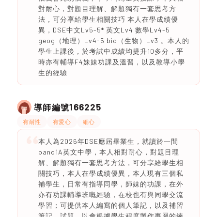
對耐心，對題目理解、解題獨有一套思考方
法，可分享給學生相關技巧 本人在學成績優
異，DSE中文Lv5-5* 英文Lv4 數學Lv4-5
geog（地理）Lv4-5 bio（生物）Lv3 。本人的
學生上課後，於考試中成績均提升10多分，平
時亦有輔導F4妹妹功課及溫習，以及教導小學
生的經驗
166225
導師編號
有耐性
有愛心
細心
本人為2026年DSE應屆畢業生，就讀於一間
band1A英文中學，本人相對耐心，對題目理
解、解題獨有一套思考方法，可分享給學生相
關技巧，本人在學成績優異，本人現有三個私
補學生，日常有指導同學，師妹的功課，在外
亦有功課輔導班嘅經驗，在校也有與同學交流
學習；可提供本人編寫的個人筆記，以及補習
筆記，試題，以會根據學生程度製作專屬的練