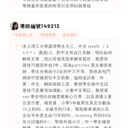
警務處所批發的性罪行定罪紀錄查核
149212
導師編號
*全英語上堂
*因材施教
提供筆記
本人理工大學護理學生大三。中文 level5 （ 5
4 5＊） 通識L5。對中文有自己見解，明白如何
解析文章，找出背後意思來解答題目，熟悉答
題技巧補習年份3年，現為parttime 英文補習老
師，學生分佈由小3去到中六不等。曾經為屯門
碼頭中型補習社中文助教，協助改試卷，作
業，作文，輔助老師上堂，教授學生做中文試
卷技巧及釐清知識點。大量中文筆記。教授過
sen 學生明白佢哋需要耐心引導，以及溝通上要
注意什麼。補習過，小學5年級男生英文分數由
74上到86，全級升到13名。幫助新來港的小五
女生半年英文由73升到86，listening 升到99分
呈分試攞到A✨️。幫助外籍小六，中一學生補習
數學，最後小六學生上到屯門band2中學，也有