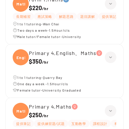
Maths
$220
/
hr
長期補習
應試策略
解題思路
題目講解
提供筆記
提
1 to 1 tutoring-Wan Chai
Two days a week-1.5Hour/cls
Male tutor/Female tutor-University
Primary 4,English、Maths
Engli
$350
/
hr
1 to 1 tutoring-Quarry Bay
One day a week -1.5Hour/cls
Female tutor-University Graduated
Primary 4,Maths
Maths
$250
/
hr
提供筆記
提供練習題/試題
互動教學
課程設計
有耐性