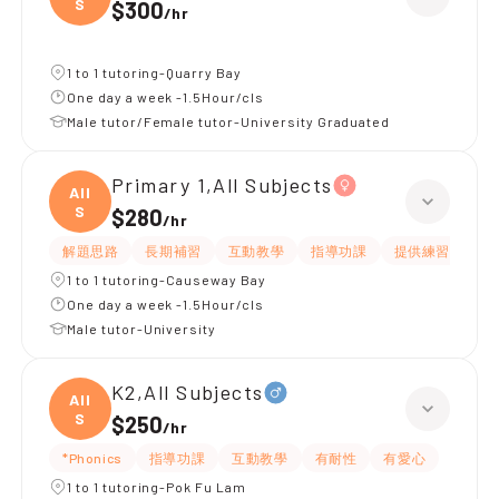
S
$300
/
hr
1 to 1 tutoring-Quarry Bay
One day a week -1.5Hour/cls
Male tutor/Female tutor-University Graduated
Primary 1,All Subjects
All
S
$280
/
hr
解題思路
長期補習
互動教學
指導功課
提供練習題/試題
1 to 1 tutoring-Causeway Bay
One day a week -1.5Hour/cls
Male tutor-University
K2,All Subjects
All
S
$250
/
hr
*Phonics
指導功課
互動教學
有耐性
有愛心
1 to 1 tutoring-Pok Fu Lam