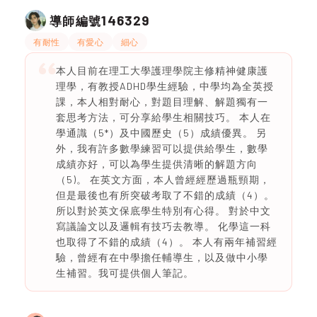
146329
導師編號
有耐性
有愛心
細心
本人目前在理工大學護理學院主修精神健康護
理學，有教授ADHD學生經驗，中學均為全英授
課，本人相對耐心，對題目理解、解題獨有一
套思考方法，可分享給學生相關技巧。 本人在
學通識（5*）及中國歷史（5）成績優異。 另
外，我有許多數學練習可以提供給學生，數學
成績亦好，可以為學生提供清晰的解題方向
（5)。 在英文方面，本人曾經經歷過瓶頸期，
但是最後也有所突破考取了不錯的成績（4）。
所以對於英文保底學生特別有心得。 對於中文
寫議論文以及邏輯有技巧去教導。 化學這一科
也取得了不錯的成績（4）。 本人有兩年補習經
驗，曾經有在中學擔任輔導生，以及做中小學
生補習。我可提供個人筆記。