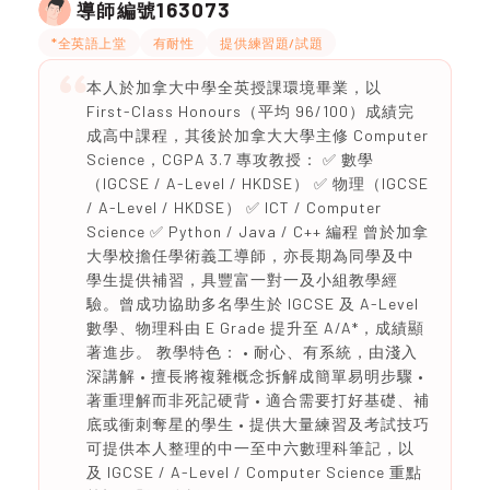
163073
導師編號
*全英語上堂
有耐性
提供練習題/試題
本人於加拿大中學全英授課環境畢業，以
First-Class Honours（平均 96/100）成績完
成高中課程，其後於加拿大大學主修 Computer
Science，CGPA 3.7 專攻教授： ✅ 數學
（IGCSE / A-Level / HKDSE） ✅ 物理（IGCSE
/ A-Level / HKDSE） ✅ ICT / Computer
Science ✅ Python / Java / C++ 編程 曾於加拿
大學校擔任學術義工導師，亦長期為同學及中
學生提供補習，具豐富一對一及小組教學經
驗。曾成功協助多名學生於 IGCSE 及 A-Level
數學、物理科由 E Grade 提升至 A/A*，成績顯
著進步。 教學特色： • 耐心、有系統，由淺入
深講解 • 擅長將複雜概念拆解成簡單易明步驟 •
著重理解而非死記硬背 • 適合需要打好基礎、補
底或衝刺奪星的學生 • 提供大量練習及考試技巧
可提供本人整理的中一至中六數理科筆記，以
及 IGCSE / A-Level / Computer Science 重點