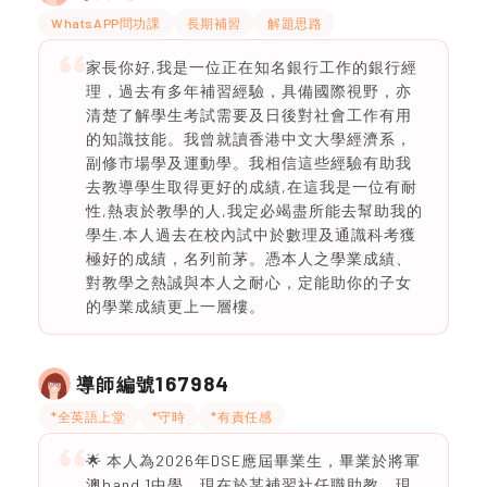
WhatsAPP問功課
長期補習
解題思路
家長你好,我是一位正在知名銀行工作的銀行經
理，過去有多年補習經驗，具備國際視野，亦
清楚了解學生考試需要及日後對社會工作有用
的知識技能。我曾就讀香港中文大學經濟系，
副修市場學及運動學。我相信這些經驗有助我
去教導學生取得更好的成績,在這我是一位有耐
性,熱衷於教學的人,我定必竭盡所能去幫助我的
學生.本人過去在校內試中於數理及通識科考獲
極好的成績，名列前茅。憑本人之學業成績、
對教學之熱誠與本人之耐心，定能助你的子女
的學業成績更上一層樓。
167984
導師編號
*全英語上堂
*守時
*有責任感
🌟 本人為2026年DSE應屆畢業生，畢業於將軍
澳band 1中學，現在於某補習社任職助教。現