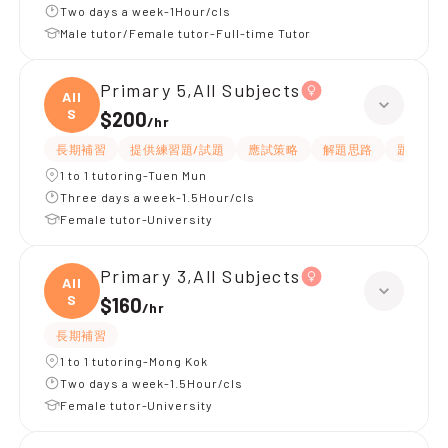
Two days a week-1Hour/cls
Male tutor/Female tutor-Full-time Tutor
Primary 5,All Subjects
All
S
$200
/
hr
長期補習
提供練習題/試題
應試策略
解題思路
題目講解
1 to 1 tutoring-Tuen Mun
Three days a week-1.5Hour/cls
Female tutor-University
Primary 3,All Subjects
All
S
$160
/
hr
長期補習
1 to 1 tutoring-Mong Kok
Two days a week-1.5Hour/cls
Female tutor-University