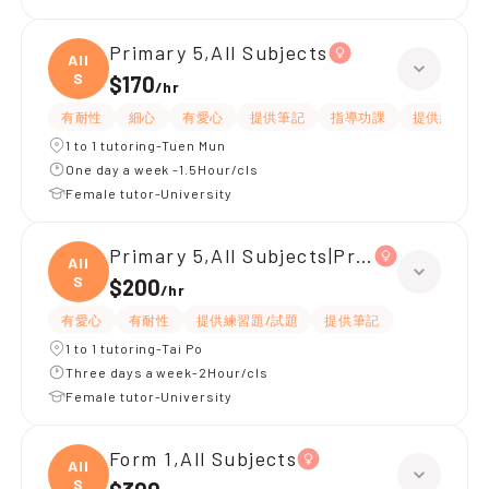
Primary 5,All Subjects
All
S
$170
/
hr
有耐性
細心
有愛心
提供筆記
指導功課
提供練習題/
1 to 1 tutoring-Tuen Mun
One day a week -1.5Hour/cls
Female tutor-University
Primary 5,All Subjects|Primary 4,All S
All
S
$200
/
hr
有愛心
有耐性
提供練習題/試題
提供筆記
1 to 1 tutoring-Tai Po
Three days a week-2Hour/cls
Female tutor-University
Form 1,All Subjects
All
S