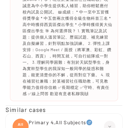
誠意為中小學生提供私人補習，助你輕鬆應付
校內試及公開試。 📖成績： * 中一至中五皆獲
得獎學金 * 中五曾兩次獲得全級生物科首三名 *
高中時獲得西貢區傑出學生 * 小學時獲得黃大仙
區傑出學生 🎯 為何選擇我？ 1. 實戰筆記及試
題：提供個人溫習筆記、歷屆試題、補充練習
及自擬練習，針對弱點加強訓練。 2. 彈性上課
安排：Google Meet / 面授（將軍澳、彩虹、鑽
石山、西貢），時間互就，可自行組隊或一對
一。 3. 理解同學困難：有別於天賦型學生，身
為實幹型學生的我深知一般同學的疑惑和難
題，能更清楚你的不解，從而對症下藥。 4. 現
在補習社兼職：於某補習社任職助教，可見教
學能力值得你信賴 ✅長期穩定 ✅守時、有責任
感 ✅線上問答 歡迎有意者私聊我🙌
Similar cases
Primary 4,All Subjects
All