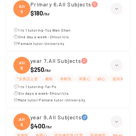
Primary 6,All Subjects
All
S
$180
/
hr
1 to 1 tutoring-Tsz Wan Shan
One day a week -2Hour/cls
Female tutor-University
year 7,All Subjects
All
S
$250
/
hr
*全英語上堂
嚴格
有耐性
有愛心
細心
提供筆記
1 to 1 tutoring-Tai Po
Six days a week-3Hour/cls
Male tutor/Female tutor-University
year 9,All Subjects
All
S
$400
/
hr
有耐性
有愛心
提供練習題/試題
長期補習
WhatsAPP