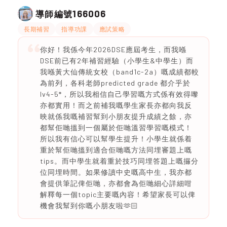
166006
導師編號
長期補習
指導功課
應試策略
你好！我係今年2026DSE應屆考生，而我喺
DSE前已有2年補習經驗（小學生&中學生）而
我喺黃大仙傳統女校（band1c-2a）嘅成績都較
為前列，各科老師predicted grade 都介乎於
lv4-5*，所以我相信自己學習嘅方式係有效得嚟
亦都實用！而之前補我嘅學生家長亦都向我反
映就係我嘅補習幫到小朋友提升成績之餘，亦
都幫佢哋搵到一個屬於佢哋溫習學習嘅模式！
所以我有信心可以幫學生提升！小學生就係着
重於幫佢哋搵到適合佢哋嘅方法同埋審題上嘅
tips。而中學生就着重於技巧同埋答題上嘅攞分
位同埋時間。如果修讀中史嘅高中生，我亦都
會提供筆記俾佢哋，亦都會為佢哋細心詳細咁
解釋每一個topic主要嘅內容！希望家長可以俾
機會我幫到你嘅小朋友啦🫶🏻