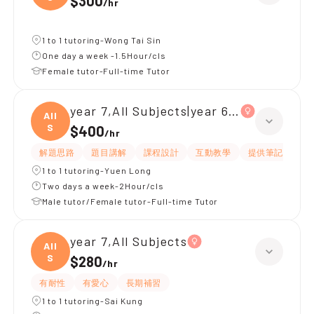
$300
/
hr
1 to 1 tutoring-Wong Tai Sin
One day a week -1.5Hour/cls
Female tutor-Full-time Tutor
year 7,All Subjects|year 6,All Subjects
All
S
$400
/
hr
解題思路
題目講解
課程設計
互動教學
提供筆記
嚴
1 to 1 tutoring-Yuen Long
Two days a week-2Hour/cls
Male tutor/Female tutor-Full-time Tutor
year 7,All Subjects
All
S
$280
/
hr
有耐性
有愛心
長期補習
1 to 1 tutoring-Sai Kung