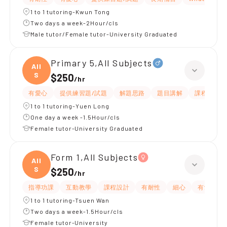
1 to 1 tutoring-Kwun Tong
Two days a week-2Hour/cls
Male tutor/Female tutor-University Graduated
Primary 5,All Subjects
All
S
$250
/
hr
有愛心
提供練習題/試題
解題思路
題目講解
課程設計
1 to 1 tutoring-Yuen Long
One day a week -1.5Hour/cls
Female tutor-University Graduated
Form 1,All Subjects
All
S
$250
/
hr
指導功課
互動教學
課程設計
有耐性
細心
有愛心
1 to 1 tutoring-Tsuen Wan
Two days a week-1.5Hour/cls
Female tutor-University