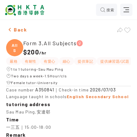
搜索
Female Form 3,All Subjects，Sau Mau Ping Tuition re
Back
Form 3,All Subjects
All
S
$200
/
hr
嚴格
有耐性
有愛心
細心
提供筆記
提供練習題/試題
1 to 1 tutoring-Sau Mau Ping
Two days a week-1.5Hour/cls
Female tutor-University
A350841
2026/07/03
Case number
｜Check-in time
Language taught in schools
English Secondary School
tutoring address
Sau Mau Ping,安達邨
Time
一三五｜15:00-18:00
Remark