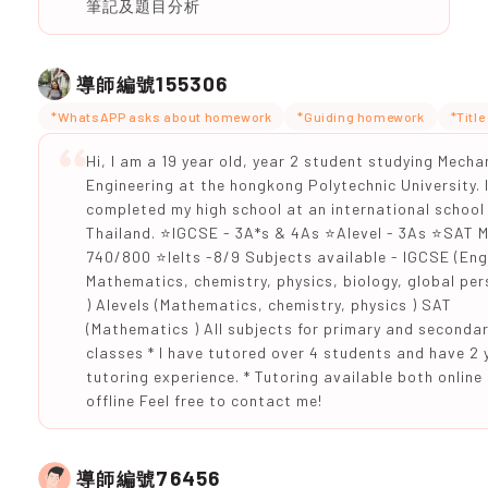
筆記及題目分析
155306
導師編號
*WhatsAPP asks about homework
*Guiding homework
*Titl
Hi, I am a 19 year old, year 2 student studying Mecha
Engineering at the hongkong Polytechnic University. 
completed my high school at an international school 
Thailand. ⭐IGCSE - 3A*s & 4As ⭐Alevel - 3As ⭐SAT 
740/800 ⭐Ielts -8/9 Subjects available - IGCSE (Eng
Mathematics, chemistry, physics, biology, global per
) Alevels (Mathematics, chemistry, physics ) SAT
(Mathematics ) All subjects for primary and seconda
classes * I have tutored over 4 students and have 2 
tutoring experience. * Tutoring available both online
offline Feel free to contact me!
76456
導師編號