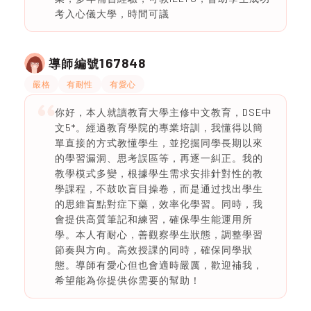
考入心儀大學，時間可議
167848
導師編號
嚴格
有耐性
有愛心
你好，本人就讀教育大學主修中文教育，DSE中
文5*。經過教育學院的專業培訓，我懂得以簡
單直接的方式教懂學生，並挖掘同學長期以來
的學習漏洞、思考誤區等，再逐一糾正。我的
教學模式多變，根據學生需求安排針對性的教
學課程，不鼓吹盲目操卷，而是通过找出學生
的思維盲點對症下藥，效率化學習。同時，我
會提供高質筆記和練習，確保學生能運用所
學。本人有耐心，善觀察學生狀態，調整學習
節奏與方向。高效授課的同時，確保同學狀
態。導師有愛心但也會適時嚴厲，歡迎補我，
希望能為你提供你需要的幫助！