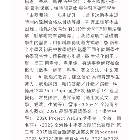
協恩、香島、瑪神 等中學）；亦有國際小學 ·
🎯 最強保底，短時間見效 專注幫基礎弱學生
「由零開始、一步步提升」，曾多次助學生短
時間內達到合格或目標等級 · 💡 真正理解學生
困難，唔係死吹高分 有別於部分5**導師無法理
解「點解咁簡單都唔識」，我特別明白基礎弱
學生的需要，用佢哋聽得明嘅方式教 · 📚 兩年
半小學及初高中教學經驗 熟悉不同年齡層學生
的學習特性，擅長耐心引導 · 🧸 生活化例子，
舉一反三 用零食、零用錢、身邊事物解釋抽象
概念（數學、經濟、科學、英文文法、中文閱
讀） · 🌟 鼓勵式教育，建立信心 具體肯定學生
努力，鼓勵試錯，唔怕答錯／計錯／寫錯 · 📝
操練12年Past Paper至少5次 極熟悉DSE題型
變化、常見陷阱、應試策略（適用於英文、數
學、經濟、生物等） 🏆🥇 ·2023-24 全港青年
進步獎x2 ·2025 品學優異獎學金 （全港性中
學） ·2026 Project WeCan 獎學金 （全校一個
名額） •2025 全港性中學英文朗誦比賽獲得 第
二等 ·2025獲電台邀請參加英文閱讀podcast
·2023 及2024奧數 華夏盃 晉級 ·2024至2026