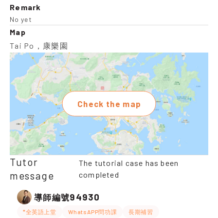
Remark
No yet
Map
Tai Po，康樂園
Check the map
Tutor
The tutorial case has been
message
completed
94930
導師編號
*全英語上堂
WhatsAPP問功課
長期補習