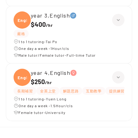
year 3,English
Engli
$400
/
hr
嚴格
1 to 1 tutoring-Tai Po
One day a week -1Hour/cls
Male tutor/Female tutor-Full-time Tutor
year 4,English
Engli
$250
/
hr
長期補習
全英上堂
解題思路
互動教學
提供練習題/試題
1 to 1 tutoring-Yuen Long
One day a week -1.5Hour/cls
Female tutor-University