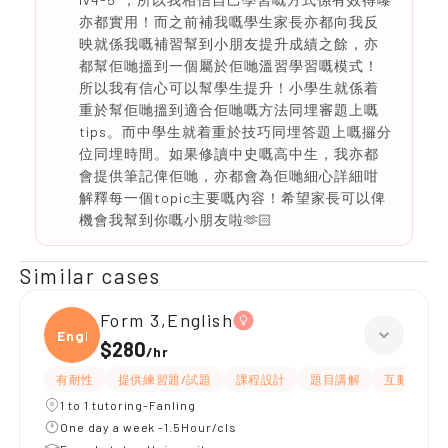
亦都實用！而之前補我嘅學生家長亦都向我反
映就係我嘅補習幫到小朋友提升成績之餘，亦
都幫佢哋搵到一個屬於佢哋溫習學習嘅模式！
所以我有信心可以幫學生提升！小學生就係着
重於幫佢哋搵到適合佢哋嘅方法同埋審題上嘅
tips。而中學生就着重於技巧同埋答題上嘅攞分
位同埋時間。如果修讀中史嘅高中生，我亦都
會提供筆記俾佢哋，亦都會為佢哋細心詳細咁
解釋每一個topic主要嘅內容！希望家長可以俾
機會我幫到你嘅小朋友啦🫶🏻
Similar cases
Form 3,English
Engli
$280
/
hr
有耐性
提供練習題/試題
課程設計
題目講解
互動教學
1 to 1 tutoring-Fanling
One day a week -1.5Hour/cls