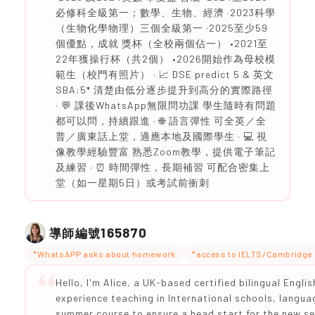
必修科全級第一；數學、生物、經濟 ·2023科學
（生物化學物理）三個全級第一 ·2025至少59
個優點，成就 獎杯（全校兩個佔一） •2021至
22年獲操行杯（共2個） •2026開始作為母校模
範生（校門有照片） · 📈 DSE predict 5 & 英文
SBA:5* 清楚由低分逐步提升到高分的實際路徑
· 💬 課後WhatsApp無限問功課 學生隨時有問題
都可以問，持續跟進 · 🌐 語言彈性 可全英／全
普／廣東話上堂，適應本地及國際學生 · 💻 視
像教學經驗豐富 熟悉Zoom教學，提供電子筆記
及練習 · ⏰ 時間彈性，長期補習 可配合密集上
堂（如一星期5日）或考試前衝刺
165870
導師編號
*WhatsAPP asks about homework
*access to IELTS/Cambridge 
Hello, I'm Alice, a UK-based certified bilingual Engli
experience teaching in International schools, languag
summer course to ensure a head start for the new se