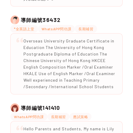
36432
導師編號
*全英語上堂
WhatsAPP問功課
長期補習
Overseas University Graduate Certificate in
Education The University of Hong Kong
Postgraduate Diploma of Education The
Chinese University of Hong Kong HKCEE
English Composition Marker /Oral Examiner
HKALE Use of English Marker /Oral Examiner
Well experienced in Teaching Primary
/Secondary /International School Students
141410
導師編號
WhatsAPP問功課
長期補習
應試策略
Hello Parents and Students, My name is Lily