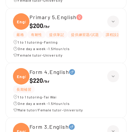
Female tutor-University
Primary 5,English
Engli
$200
/
hr
嚴格
有耐性
提供筆記
提供練習題/試題
課程設計
應
1 to 1 tutoring-Fanling
One day a week -1.5Hour/cls
Female tutor-University
Form 4,English
Engli
$220
/
hr
長期補習
1 to 1 tutoring-Tai Wai
One day a week -1.5Hour/cls
Male tutor/Female tutor-University
Form 3,English
Engli