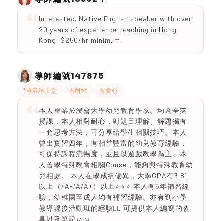
Interested. Native English speaker with over
20 years of experience teaching in Hong
Kong. $250/hr minimum
147876
導師編號
*全英語上堂
有耐性
有愛心
本人畢業於浸會大學幼兒教育學系。均為全英
授課，本人相對耐心，對題目理解、解題獨有
一套思考方法，可分享給學生相關技巧。本人
曾出實習四年，有相當豐富的幼兒教育經驗，
可保持課程流暢度，並且以遊戲教學為主。本
人曾學特殊教育相關Couse，能夠與特殊教育幼
兒相處。 本人在學成績優異，大學GPA有3.81
以上（/A-/A/A+）以上⭐️⭐️⭐️ 本人有6年補習經
驗，幼稚園至成人均有補習經驗。亦有到小學
教導課後活動班的經驗👍🏻 可提供本人編寫的教
具以及筆記☺️☺️