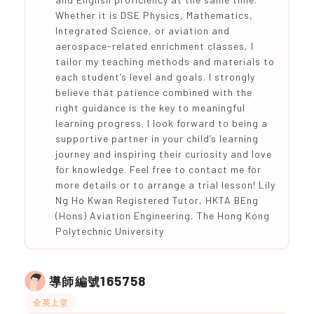
Whether it is DSE Physics, Mathematics,
Integrated Science, or aviation and
aerospace-related enrichment classes, I
tailor my teaching methods and materials to
each student’s level and goals. I strongly
believe that patience combined with the
right guidance is the key to meaningful
learning progress. I look forward to being a
supportive partner in your child’s learning
journey and inspiring their curiosity and love
for knowledge. Feel free to contact me for
more details or to arrange a trial lesson! Lily
Ng Ho Kwan Registered Tutor, HKTA BEng
(Hons) Aviation Engineering, The Hong Kong
Polytechnic University
165758
導師編號
全英上堂