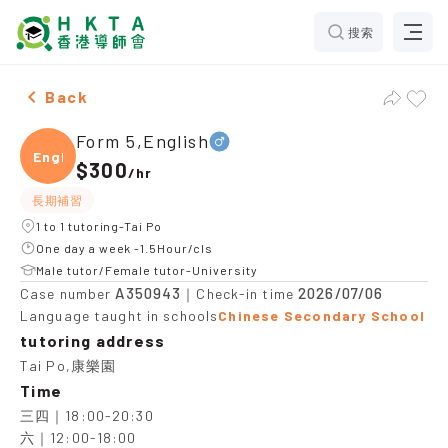
搜索
Male Form 5,English，Tai Po Tuition recommendation
Back
Form 5,English
Engli
$300
/
hr
長期補習
1 to 1 tutoring-Tai Po
One day a week -1.5Hour/cls
Male tutor/Female tutor-University
A350943
2026/07/06
Case number
｜Check-in time
Language taught in schools
Chinese Secondary School
tutoring address
Tai Po,康樂園
Time
三四｜18:00-20:30

六｜12:00-18:00