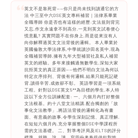
英文不是靠死背——你只是尚未找到讀通它的方
法 中三至中六DSE英文專科補習｜法律系畢業
全職導師 你是否也有這樣的經歷:文法規則背完
又忘,作文永遠拿不到高分,一見到英文試卷便心
慌意亂? 其實問題不在你身上,而是從來沒有人
向你解釋過英文文法背後的邏輯。 本人畢業於
英國倫敦大學法律系,中學就讀沙田名英中,現為
全職補習導師,擁有九年大型補習社及私人補習
英文的經驗。多年來接觸過無數學生,深知大家
抗拒英文的真正原因——他們不明白文法為何以
特定次序排列、背後有何邏輯,結果只能死記硬
背,讀得辛苦,成效卻不彰。 英語學習是一項系統
工程。針對以DSE英文5**為目標的學生,本人特
設以下全方位訓練配套: 一、六個月內打好整個
文法根基。約十八堂文法精講,配合獨創的「故
事化文法教學」,將語法背後的邏輯化為有畫
面、有意義的故事,令學生深刻記憶、真正理解,
在短短六個月內,充分掌握整個DSE中學課程所
需的文法基礎。 二、對準考評局及IELTS的評分
標準。就聽、說、讀、寫四份考卷提供針對性