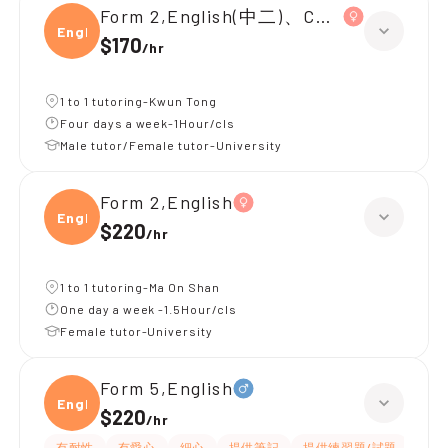
Form 2,English(中二)、Chinese(中二)、
Engli
$170
/
hr
1 to 1 tutoring-Kwun Tong
Four days a week-1Hour/cls
Male tutor/Female tutor-University
Form 2,English
Engli
$220
/
hr
1 to 1 tutoring-Ma On Shan
One day a week -1.5Hour/cls
Female tutor-University
Form 5,English
Engli
$220
/
hr
有耐性
有愛心
細心
提供筆記
提供練習題/試題
指導