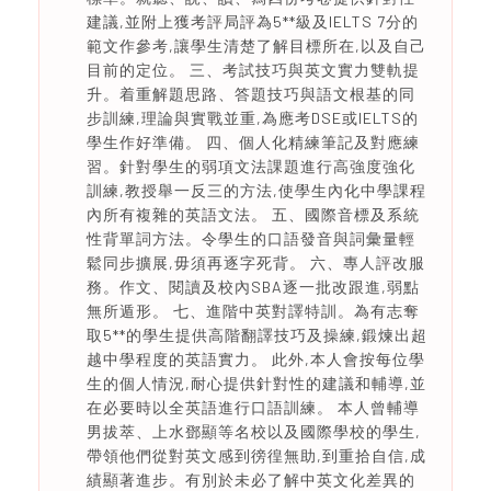
建議,並附上獲考評局評為5**級及IELTS 7分的
範文作參考,讓學生清楚了解目標所在,以及自己
目前的定位。 三、考試技巧與英文實力雙軌提
升。着重解題思路、答題技巧與語文根基的同
步訓練,理論與實戰並重,為應考DSE或IELTS的
學生作好準備。 四、個人化精練筆記及對應練
習。針對學生的弱項文法課題進行高強度強化
訓練,教授舉一反三的方法,使學生內化中學課程
內所有複雜的英語文法。 五、國際音標及系統
性背單詞方法。令學生的口語發音與詞彙量輕
鬆同步擴展,毋須再逐字死背。 六、專人評改服
務。作文、閱讀及校內SBA逐一批改跟進,弱點
無所遁形。 七、進階中英對譯特訓。為有志奪
取5**的學生提供高階翻譯技巧及操練,鍛煉出超
越中學程度的英語實力。 此外,本人會按每位學
生的個人情況,耐心提供針對性的建議和輔導,並
在必要時以全英語進行口語訓練。 本人曾輔導
男拔萃、上水鄧顯等名校以及國際學校的學生,
帶領他們從對英文感到徬徨無助,到重拾自信,成
績顯著進步。有別於未必了解中英文化差異的