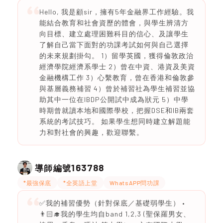
Hello, 我是顧sir，擁有5年金融界工作經驗。我
能結合教育和社會資歷的體會，與學生辨清方
向目標、建立處理困難科目的信心、及讓學生
了解自己當下面對的功課考試如何與自己選擇
的未來規劃掛勾。 1）留學英國，獲得倫敦政治
經濟學院經濟系學士 2）曾在中資、港資及美資
金融機構工作 3）心繫教育，曾在香港和倫敦參
與基層義務補習 4）曾於補習社為學生補習並協
助其中一位在IBDP公開試中成為狀元 5）中學
時期曾就讀本地和國際學校，把握DSE和IB兩套
系統的考試技巧。 如果學生想同時建立解題能
力和對社會的興趣，歡迎聯繫。
163788
導師編號
*最強保底
*全英語上堂
WhatsAPP問功課
✅我的補習優勢（針對保底／基礎弱學生） •
👨🏻‍🎓我的學生均自band 1,2,3 (聖保羅男女、