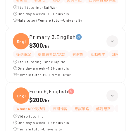
1 to 1 tutoring-Sai Wan
One day a week -1.5Hour/cls
Male tutor/Female tutor-University
Primary 3,English
Engli
$300
/
hr
提供筆記
提供練習題/試題
有耐性
互動教學
課程設計
1 to 1 tutoring-Shek Kip Mei
One day a week -1.5Hour/cls
Female tutor-Full-time Tutor
Form 6,English
Engli
$200
/
hr
WhatsAPP問功課
長期補習
應試策略
解題思路
提供練
Video tutoring
One day a week -1.5Hour/cls
Female tutor-University