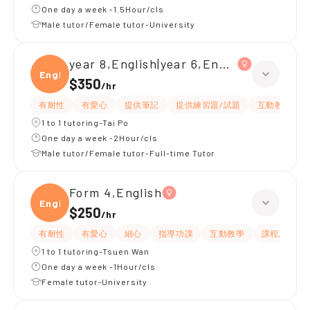
One day a week -1.5Hour/cls
Male tutor/Female tutor-University
year 8,English|year 6,English
Engli
$350
/
hr
有耐性
有愛心
提供筆記
提供練習題/試題
互動教學
1 to 1 tutoring-Tai Po
One day a week -2Hour/cls
Male tutor/Female tutor-Full-time Tutor
Form 4,English
Engli
$250
/
hr
有耐性
有愛心
細心
指導功課
互動教學
課程設計
1 to 1 tutoring-Tsuen Wan
One day a week -1Hour/cls
Female tutor-University