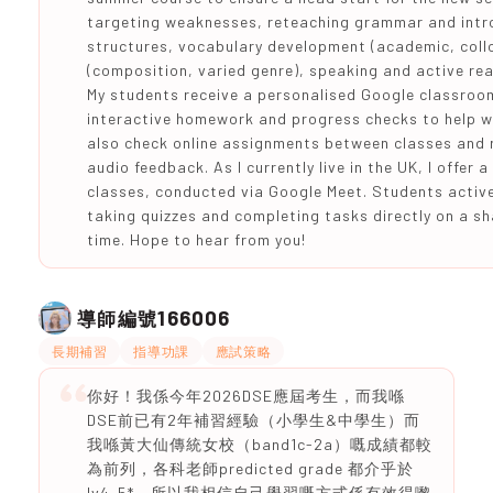
targeting weaknesses, reteaching grammar and int
structures, vocabulary development (academic, collo
(composition, varied genre), speaking and active rea
My students receive a personalised Google classroom
interactive homework and progress checks to help wi
also check online assignments between classes and 
audio feedback. As I currently live in the UK, I offer 
classes, conducted via Google Meet. Students activel
taking quizzes and completing tasks directly on a sh
time. Hope to hear from you!
166006
導師編號
長期補習
指導功課
應試策略
你好！我係今年2026DSE應屆考生，而我喺
DSE前已有2年補習經驗（小學生&中學生）而
我喺黃大仙傳統女校（band1c-2a）嘅成績都較
為前列，各科老師predicted grade 都介乎於
lv4-5*，所以我相信自己學習嘅方式係有效得嚟