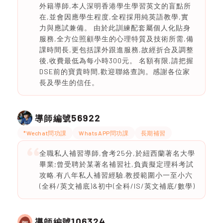
外籍導師,本人深明香港學生學習英文的盲點所
在,並會因應學生程度,全程採用純英語教學,實
力與應試兼備。 由於此訓練配套屬個人化貼身
服務,全方位照顧學生的心理特質及技術所需,備
課時間長,更包括課外跟進服務,故經折合及調整
後,收費最低為每小時300元。 名額有限,請把握
DSE前的寶貴時間,歡迎聯絡查詢。感謝各位家
長及學生的信任。
56922
導師編號
*Wechat問功課
WhatsAPP問功課
長期補習
全職私人補習導師,會考25分,於紐西蘭著名大學
畢業;曾受聘於某著名補習社,負責擬定理科考試
攻略.有八年私人補習經驗.教授範圍小一至小六
(全科/英文補底)&初中(全科/IS/英文補底/數學)
106324
導師編號