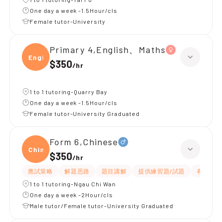
One day a week -1.5Hour/cls
Female tutor-University
Primary 4,English、Maths
Engli
$350
/
hr
1 to 1 tutoring-Quarry Bay
One day a week -1.5Hour/cls
Female tutor-University Graduated
Form 6,Chinese
Chine
$350
/
hr
應試策略
解題思路
題目講解
提供練習題/試題
有耐性
1 to 1 tutoring-Ngau Chi Wan
One day a week -2Hour/cls
Male tutor/Female tutor-University Graduated