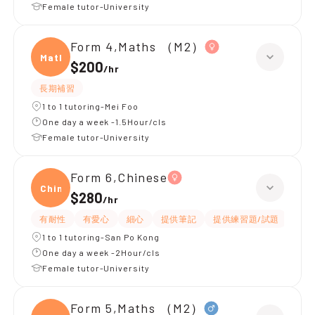
Female tutor-University
Form 4,Maths （M2）
Maths
$200
/
hr
長期補習
1 to 1 tutoring-Mei Foo
One day a week -1.5Hour/cls
Female tutor-University
Form 6,Chinese
Chine
$280
/
hr
有耐性
有愛心
細心
提供筆記
提供練習題/試題
課程
1 to 1 tutoring-San Po Kong
One day a week -2Hour/cls
Female tutor-University
Form 5,Maths （M2）