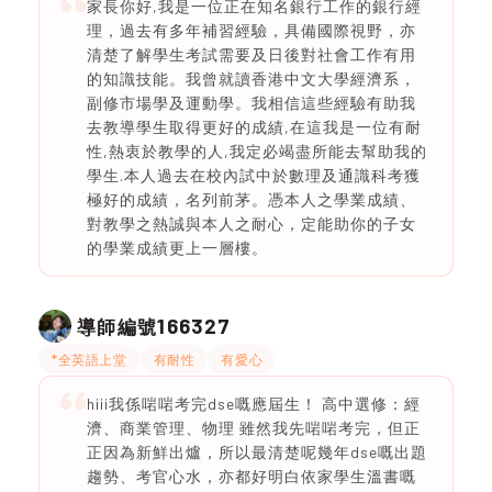
家長你好,我是一位正在知名銀行工作的銀行經
理，過去有多年補習經驗，具備國際視野，亦
清楚了解學生考試需要及日後對社會工作有用
的知識技能。我曾就讀香港中文大學經濟系，
副修市場學及運動學。我相信這些經驗有助我
去教導學生取得更好的成績,在這我是一位有耐
性,熱衷於教學的人,我定必竭盡所能去幫助我的
學生.本人過去在校內試中於數理及通識科考獲
極好的成績，名列前茅。憑本人之學業成績、
對教學之熱誠與本人之耐心，定能助你的子女
的學業成績更上一層樓。
166327
導師編號
*全英語上堂
有耐性
有愛心
hiii我係啱啱考完dse嘅應屆生！ 高中選修：經
濟、商業管理、物理 雖然我先啱啱考完，但正
正因為新鮮出爐，所以最清楚呢幾年dse嘅出題
趨勢、考官心水，亦都好明白依家學生溫書嘅