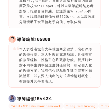
算機Program應用。具備各出版社最新內部題
庫及跨校Mock Paper，輔以自製筆記歸納必考
題型，拒絕盲目操練。歡迎課後WhatsApp問
書。🔸現職老師最低收費$320/hr。📈以高效取
分邏輯助子女重拾數學自信，奪取佳績！
165869
導師編號
本人於香港城市大學就讀商業經濟，擁有深厚
的數學根基。本人對教育充滿熱誠，具備豐富
的教學經驗，性格耐心且觀察敏銳。我擅於針
對不同學生的學習進度與優劣勢，制定個人化
的教學方案。我有信心能為學生建立完整的知
識體系，並以深入淺出的方式灌輸清晰概念，
有效提升其學習表現。
154434
導師編號
*WhatsAPP asks about homework
*Long-term tutoring
*Prov