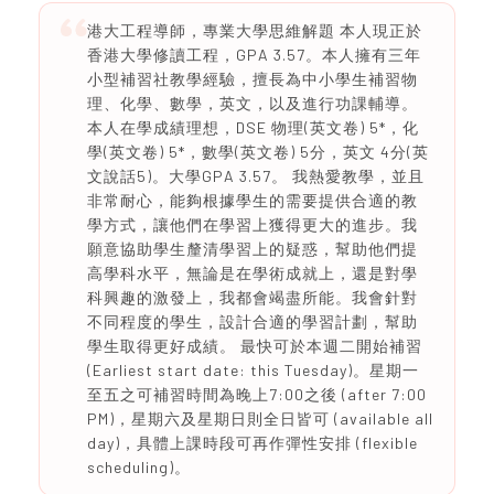
港大工程導師，專業大學思維解題 本人現正於
香港大學修讀工程，GPA 3.57。本人擁有三年
小型補習社教學經驗，擅長為中小學生補習物
理、化學、數學，英文，以及進行功課輔導。
本人在學成績理想，DSE 物理(英文卷) 5*，化
學(英文卷) 5*，數學(英文卷) 5分，英文 4分(英
文說話5)。大學GPA 3.57。 我熱愛教學，並且
非常耐心，能夠根據學生的需要提供合適的教
學方式，讓他們在學習上獲得更大的進步。我
願意協助學生釐清學習上的疑惑，幫助他們提
高學科水平，無論是在學術成就上，還是對學
科興趣的激發上，我都會竭盡所能。我會針對
不同程度的學生，設計合適的學習計劃，幫助
學生取得更好成績。 最快可於本週二開始補習
(Earliest start date: this Tuesday)。星期一
至五之可補習時間為晚上7:00之後 (after 7:00
PM)，星期六及星期日則全日皆可 (available all
day)，具體上課時段可再作彈性安排 (flexible
scheduling)。