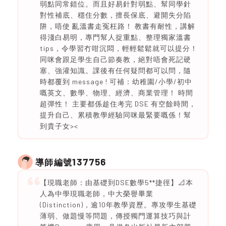
弱點同常錯位。而且好易針對弱點、幫同學針
對性補底、穩住分數，擅長保底、避開失分陷
阱，唔使 亂溫書走冤枉路！ 教書有耐性，講解
得淺白易明，專門幫人捉重點、整理獨家溫書
tips，令學習冇咁沉悶，輕輕鬆鬆就可以提分！
同咪會跟足學生自己節奏教，絕對唔會死記硬
塞、強灌知識。課後有任何疑問都可以問，隨
時都覆到 message ! 可補：幼稚園/小學/初中
嘅英文、數學、物理、經濟、商業管理！ 時間
超彈性！ 主要都係趁住考完 DSE 有空餘時間，
提升自己、累積教學經驗同咪最緊要嘅係！幫
到貴子女><
137756
導師編號
【現職老師：由基礎到DSE數學5**捷徑】📐本
人為中學現職老師，中大榮譽畢業
(Distinction)，逾10年教學資歷。專攻學生基礎
薄弱、做題慢等問題，傳授獨門運算技巧與計