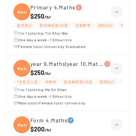
Primary 4,Maths
Maths
$250
/
hr
提供筆記
提供練習題/試題
互動教學
課程設計
有耐性
1 to 1 tutoring-Tin Shui Wai
One day a week -1.5Hour/cls
Female tutor-University Graduated
year 9,Maths|year 10,Maths
Maths
$250
/
hr
*全英語上堂
有耐性
提供練習題/試題
課程設計
題目講
1 to 1 tutoring-Ma On Shan
One day a week -1.5Hour/cls
Male tutor/Female tutor-University
Form 4,Maths
Maths
$200
/
hr