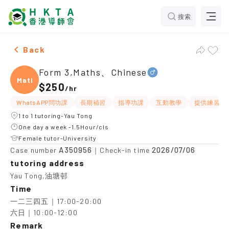
搜索
Male Form 3,Maths、Chinese，Yau Tong Tuition recom
Back
Form 3,Maths、Chinese
Maths
$250
/
hr
WhatsAPP問功課
長期補習
指導功課
互動教學
提供練習題
1 to 1 tutoring-Yau Tong
One day a week -1.5Hour/cls
Female tutor-University
A350956
2026/07/06
Case number
｜Check-in time
tutoring address
Yau Tong,油塘邨
Time
一二三四五｜17:00-20:00

六日｜10:00-12:00
Remark