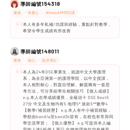
154318
導師編號
嚴格
有愛心
WhatsAPP問功課
本人有多年私補/功課班經驗，重點針對教學，
希望令學生成績有所改善
148011
導師編號
嚴格
細心
提供筆記
本人為24年DSE畢業生，就讀中文大學護理
系，為全亞洲第一的護理學院，以中文授課，
本人相對耐心，對題目理解、解題獨有一套思
考方法，可分享給學生相關技巧 【個人成績】
e.g.本人在學成績優異，全級頭十 DSE Best5
27分 中文及生物均有5 地理5* 旅款5**數學4
【教學/補習經歷】 e.g.本人有中小補習經驗，
學校由band1a至band3b皆有，在校也有常與同
學交流學習； 【個人優勢】 e.g.可提供本人編
寫的上述5科個人筆記 生物地理旅款均有練習