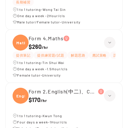
長期補習
1 to 1 tutoring-Wong Tai Sin
One day a week -2Hour/cls
Male tutor/Female tutor-University
Form 4,Maths
Maths
$260
/
hr
提供筆記
提供練習題/試題
解題思路
應試策略
課程設計
1 to 1 tutoring-Tin Shui Wai
One day a week -1.5Hour/cls
Female tutor-University
Form 2,English(中二)、Chinese(中二)、
Engli
$170
/
hr
1 to 1 tutoring-Kwun Tong
Four days a week-1Hour/cls