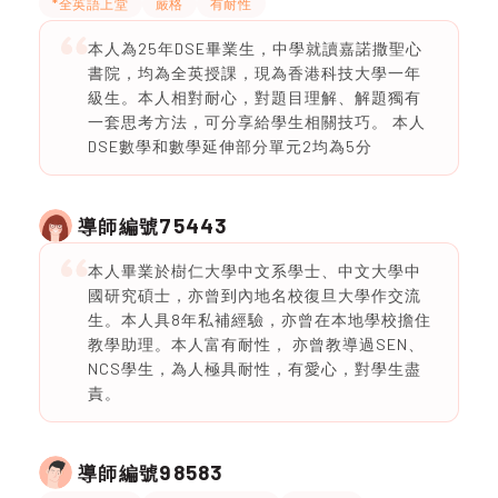
*全英語上堂
嚴格
有耐性
本人為25年DSE畢業生，中學就讀嘉諾撒聖心
書院，均為全英授課，現為香港科技大學一年
級生。本人相對耐心，對題目理解、解題獨有
一套思考方法，可分享給學生相關技巧。 本人
DSE數學和數學延伸部分單元2均為5分
75443
導師編號
本人畢業於樹仁大學中文系學士、中文大學中
國研究碩士，亦曾到內地名校復旦大學作交流
生。本人具8年私補經驗，亦曾在本地學校擔住
教學助理。本人富有耐性， 亦曾教導過SEN、
NCS學生，為人極具耐性，有愛心，對學生盡
責。
98583
導師編號