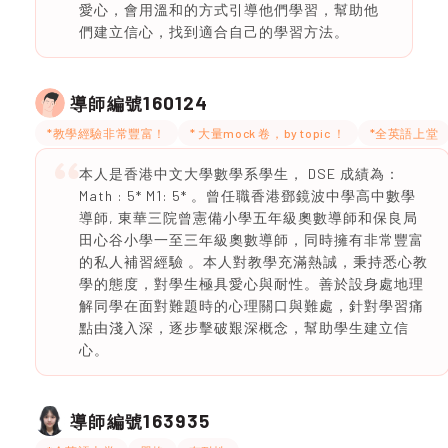
愛心，會用溫和的方式引導他們學習，幫助他
們建立信心，找到適合自己的學習方法。
160124
導師編號
*教學經驗非常豐富！
* 大量mock 卷，by topic ！
*全英語上堂
本人是香港中文大學數學系學生， DSE 成績為：
Math : 5* M1: 5* 。曾任職香港鄧鏡波中學高中數學
導師, 東華三院曾憲備小學五年級奧數導師和保良局
田心谷小學一至三年級奧數導師，同時擁有非常豐富
的私人補習經驗 。本人對教學充滿熱誠，秉持悉心教
學的態度，對學生極具愛心與耐性。善於設身處地理
解同學在面對難題時的心理關口與難處，針對學習痛
點由淺入深，逐步擊破艱深概念，幫助學生建立信
心。
163935
導師編號