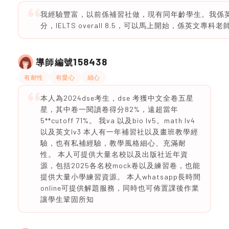
我經驗豐富，以前係補習社做，現有同年齡學生。我係英文
分，IELTS overall 8.5，可以馬上開始，係英文專科老
158438
導師編號
有耐性
有愛心
細心
本人為2024dse考生，dse 考獲中文全卷五星
星，其中卷一閱讀卷得分82%，遠超當年
5**cutoff 71%。 我va 以及bio lv5。math lv4
以及英文lv3 本人有一年補習社以及畫班教學經
驗，也有私補經驗，教學風格細心、充滿耐
性。 本人可提供大量名校以及出版社近年資
源，包括2025各名校mock卷以及練習卷，也能
提供大量小學練習資源。 本人whatsapp長時間
online可提供解題服務，同時也可佈置課後作業
讓學生鞏固所知