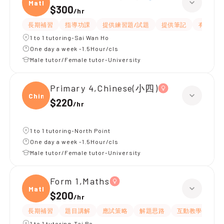
Maths
$300
/
hr
長期補習
指導功課
提供練習題/試題
提供筆記
有耐性
1 to 1 tutoring-Sai Wan Ho
One day a week -1.5Hour/cls
Male tutor/Female tutor-University
Primary 4,Chinese(小四)
Chine
$220
/
hr
1 to 1 tutoring-North Point
One day a week -1.5Hour/cls
Male tutor/Female tutor-University
Form 1,Maths
Maths
$200
/
hr
長期補習
題目講解
應試策略
解題思路
互動教學
指
1 to 1 tutoring-Tai Po