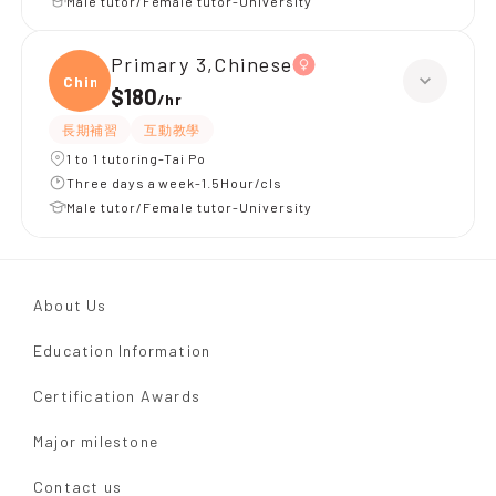
Male tutor/Female tutor-University
Primary 3,Chinese
Chine
$180
/
hr
長期補習
互動教學
1 to 1 tutoring-Tai Po
Three days a week-1.5Hour/cls
Male tutor/Female tutor-University
About Us
Education Information
Certification Awards
Major milestone
Contact us