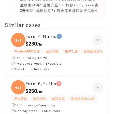
生物由中四不合格升至 5✨ 旅款study leave 由
3升至5** 地理長期5+ 適合需要補底及拔尖學生
Similar cases
Form 4,Maths
Maths
$230
/
hr
WhatsAPP問功課
應試策略
指導功課
提供練習題/試題
1 to 1 tutoring-Tai Wai
Two days a week-1.5Hour/cls
Male tutor-University
Form 6,Maths
Maths
$250
/
hr
應試策略
題目講解
解題思路
提供練習題/試題
1 to 1 tutoring-Yuen Long
One day a week -1.5Hour/cls