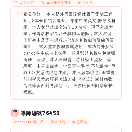
*全英語上堂
WhatsAPP問功課
長期補習
家長你好！ 本人是外國回流退休電子電腦工程
師，8年全職補習老師。專補中學英文,數學及科
學。本人女兒曾讀全港前20 名校 , 現已入讀大
學，作為名校家長及全職補習老師，本人深切
了解初中及高中課程, 並清楚名校如何訓練優質
學生。. 本人豐富教學實戰經驗，成功提升多位
band3學生成功上大學，並且幫助名校生包括張
祝珊、德望、港大同學會、赤柱聖士提反，聖
馬可，中華基金會，李國寶中學等,不能盡錄, 爭
取DSE文憑試理想成績。 本人教學理念, 著重提
升同學思考及培養長遠興趣, 不死記, 因材施教,
合適練習針對考試題目。 最後很多謝同學家長
考慮。
76456
導師編號
WhatsAPP問功課
長期補習
解題思路