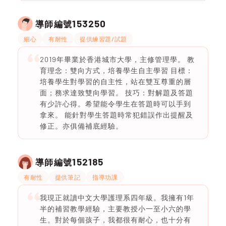
153250
導師編號
細心
有耐性
提供練習題/試題
2019年畢業於香港城市大學，主修管理學。 教
育理念：雙向方式，培養學生自主學習 目標：
培養學生對學習的自主性，站在雙互尊重的層
面；務求達致雙向學習。 技巧：對解題及答題
有少許心得。希望能令學生在答題時可以手到
拿來。 能針對學生答題時常犯錯誤作出提醒及
修正。亦俱備補底經驗。
152185
導師編號
有耐性
提供筆記
指導功課
我現正就讀中文大學護理系四年級。我擁有1年
半的補習教學經驗，主要教授小一至小六的學
生。對於每個孩子，我都很有耐心，也十分有