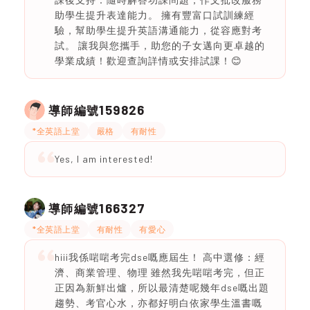
助學生提升表達能力。 擁有豐富口試訓練經
驗，幫助學生提升英語溝通能力，從容應對考
試。 讓我與您攜手，助您的子女邁向更卓越的
學業成績！歡迎查詢詳情或安排試課！😊
159826
導師編號
*全英語上堂
嚴格
有耐性
Yes, I am interested!
166327
導師編號
*全英語上堂
有耐性
有愛心
hiii我係啱啱考完dse嘅應屆生！ 高中選修：經
濟、商業管理、物理 雖然我先啱啱考完，但正
正因為新鮮出爐，所以最清楚呢幾年dse嘅出題
趨勢、考官心水，亦都好明白依家學生溫書嘅