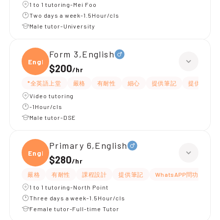
1 to 1 tutoring-Mei Foo
Two days a week-1.5Hour/cls
Male tutor-University
Form 3,English
Engli
$200
/
hr
*全英語上堂
嚴格
有耐性
細心
提供筆記
提供練習題
Video tutoring
-1Hour/cls
Male tutor-DSE
Primary 6,English
Engli
$280
/
hr
嚴格
有耐性
課程設計
提供筆記
WhatsAPP問功課
1 to 1 tutoring-North Point
Three days a week-1.5Hour/cls
Female tutor-Full-time Tutor