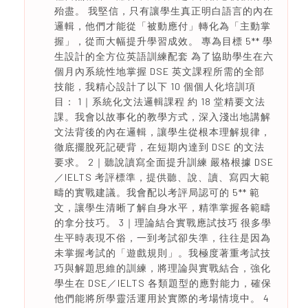
殆盡。 我堅信，只有讓學生真正明白語言的內在
邏輯，他們才能從「被動應付」轉化為「主動掌
握」，從而大幅提升學習成效。 專為目標 5** 學
生設計的全方位英語訓練配套 為了協助學生在六
個月內系統性地掌握 DSE 英文課程所需的全部
技能，我精心設計了以下 10 個個人化培訓項
目： 1｜系統化文法邏輯課程 約 18 堂精要文法
課。我會以故事化的教學方式，深入淺出地講解
文法背後的內在邏輯，讓學生從根本理解規律，
徹底擺脫死記硬背，在短期內達到 DSE 的文法
要求。 2｜聽說讀寫全面提升訓練 嚴格根據 DSE
／IELTS 考評標準，提供聽、說、讀、寫四大範
疇的實戰建議。我會配以考評局認可的 5** 範
文，讓學生清晰了解自身水平，精準掌握各範疇
的拿分技巧。 3｜理論結合實戰應試技巧 很多學
生平時表現不俗，一到考試卻失準，往往是因為
未掌握考試的「遊戲規則」。我極度著重考試技
巧與解題思維的訓練，將理論與實戰結合，強化
學生在 DSE／IELTS 各類題型的應對能力，確保
他們能將所學靈活運用於實際的考場情境中。 4