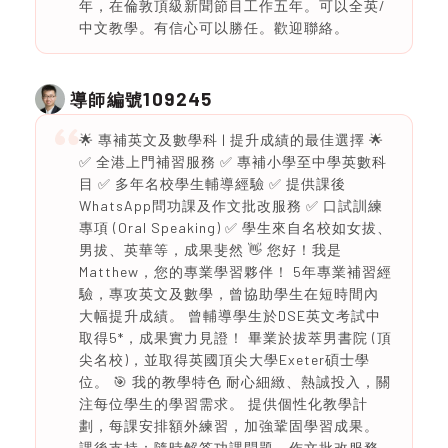
年，在倫敦頂級新聞節目工作五年。可以全英/
中文教學。有信心可以勝任。歡迎聯絡。
109245
導師編號
🌟 專補英文及數學科 | 提升成績的最佳選擇 🌟
✅ 全港上門補習服務 ✅ 專補小學至中學英數科
目 ✅ 多年名校學生輔導經驗 ✅ 提供課後
WhatsApp問功課及作文批改服務 ✅ 口試訓練
專項 (Oral Speaking) ✅ 學生來自名校如女拔、
男拔、英華等，成果斐然 👋 您好！我是
Matthew，您的專業學習夥伴！ 5年專業補習經
驗，專攻英文及數學，曾協助學生在短時間內
大幅提升成績。 曾輔導學生於DSE英文考試中
取得5*，成果實力見證！ 畢業於拔萃男書院 (頂
尖名校)，並取得英國頂尖大學Exeter碩士學
位。 🎯 我的教學特色 耐心細緻、熱誠投入，關
注每位學生的學習需求。 提供個性化教學計
劃，每課安排額外練習，加強鞏固學習成果。
課後支持：隨時解答功課問題，作文批改服務