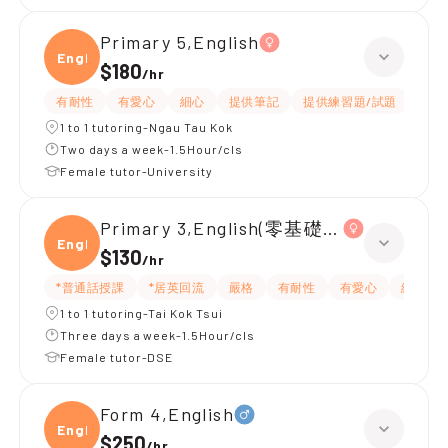
Primary 5,English
Engli
$180
/
hr
有耐性
有愛心
細心
提供筆記
提供練習題/試題
指導
1 to 1 tutoring-Ngau Tau Kok
Two days a week-1.5Hour/cls
Female tutor-University
Primary 3,English(零基礎, 會話)
Engli
$130
/
hr
*普通話授課
*居英回流
嚴格
有耐性
有愛心
細心
1 to 1 tutoring-Tai Kok Tsui
Three days a week-1.5Hour/cls
Female tutor-DSE
Form 4,English
Engli
$250
/
hr