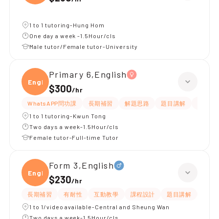
1 to 1 tutoring-Hung Hom
One day a week -1.5Hour/cls
Male tutor/Female tutor-University
Primary 6,English
Engli
$300
/
hr
WhatsAPP問功課
長期補習
解題思路
題目講解
提供練
1 to 1 tutoring-Kwun Tong
Two days a week-1.5Hour/cls
Female tutor-Full-time Tutor
Form 3,English
Engli
$230
/
hr
長期補習
有耐性
互動教學
課程設計
題目講解
解題
1 to 1/video available-Central and Sheung Wan
Two days a week-1.5Hour/cls