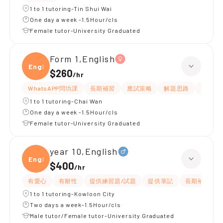
1 to 1 tutoring-Tin Shui Wai
One day a week -1.5Hour/cls
Female tutor-University Graduated
Form 1,English
Engli
$260
/
hr
WhatsAPP問功課
長期補習
應試策略
解題思路
題目講
1 to 1 tutoring-Chai Wan
One day a week -1.5Hour/cls
Female tutor-University Graduated
year 10,English
Engli
$400
/
hr
有愛心
有耐性
提供練習題/試題
提供筆記
長期補習
1 to 1 tutoring-Kowloon City
Two days a week-1.5Hour/cls
Male tutor/Female tutor-University Graduated