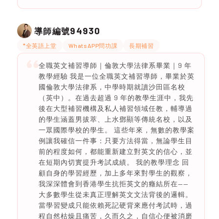
94930
導師編號
*全英語上堂
WhatsAPP問功課
長期補習
全職英文補習導師｜倫敦大學法律系畢業｜9 年
教學經驗 我是一位全職英文補習導師，畢業於英
國倫敦大學法律系，中學時期就讀沙田區名校
（英中）。在過去超過 9 年的教學生涯中，我先
後在大型補習機構及私人補習領域任教，輔導過
的學生涵蓋男拔萃、上水鄧顯等傳統名校，以及
一眾國際學校的學生。 這些年來，無數的教學案
例讓我確信一件事：只要方法得當，無論學生目
前的程度如何，都能重新建立對英文的信心，並
在短期內切實提升考試成績。 我的教學理念 回
顧自身的學習經歷，加上多年來對學生的觀察，
我深深體會到香港學生抗拒英文的癥結所在——
大多數學生從未真正理解英文文法背後的邏輯。
當學習變成只能依賴死記硬背來應付考試時，過
程自然枯燥且痛苦，久而久之，自信心便被消磨