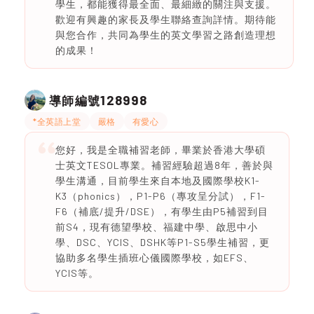
學生，都能獲得最全面、最細緻的關注與支援。
歡迎有興趣的家長及學生聯絡查詢詳情。期待能
與您合作，共同為學生的英文學習之路創造理想
的成果！
128998
導師編號
*全英語上堂
嚴格
有愛心
您好，我是全職補習老師，畢業於香港大學碩
士英文TESOL專業。補習經驗超過8年，善於與
學生溝通，目前學生來自本地及國際學校K1-
K3（phonics），P1-P6（專攻呈分試），F1-
F6（補底/提升/DSE），有學生由P5補習到目
前S4，現有德望學校、福建中學、啟思中小
學、DSC、YCIS、DSHK等P1-S5學生補習，更
協助多名學生插班心儀國際學校，如EFS、
YCIS等。