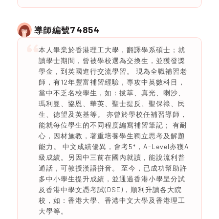
74854
導師編號
本人畢業於香港理工大學，翻譯學系碩士；就
讀學士期間，曾被學校選為交換生，並獲發獎
學金，到英國進行交流學習。 現為全職補習老
師，有12年豐富補習經驗，專攻中英數科目，
當中不乏名校學生，如：拔萃、真光、喇沙、
瑪利曼、協恩、華英、聖士提反、聖保祿、民
生、德望及英基等。 亦曾於學校任補習導師，
能就每位學生的不同程度編寫補習筆記； 有耐
心，因材施教，著重培養學生獨立思考及解題
能力。 中文成績優異，會考5*，A-Level亦獲A
級成績。另因中三前在國內就讀，能說流利普
通話，可教授漢語拼音。 至今，已成功幫助許
多中小學生提升成績，並通過香港小學呈分試
及香港中學文憑考試(DSE)，順利升讀各大院
校，如：香港大學、香港中文大學及香港理工
大學等。