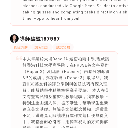
classes, conducted via Google Meet. Students activel
taking quizzes and completing tasks directly on a sh
time. Hope to hear from you!
167987
導師編號
題目講解
課程設計
應試策略
本人畢業於大埔Band 1A 迦密柏雨中學,現就讀
於香港科技大學商學院，在HKDSE英文科寫作
（Paper 2）及口語（Paper 4）兩卷分別奪得
5**的成績，亦在聆聽（Paper 3）取得5*。我
對DSE英文科的評分準則與答題技巧有深入理
解，能幫助學生精準掌握高分要訣。 本人在英
文有豐富私補及補習社教學經驗，我在教學上
特別注重由淺入深、循序漸進，幫助學生重新
建立英文基礎。無論是文法概念模糊、詞彙量
不足，還是見到閱讀理解或作文題目便無從入
手，我都會耐心引導，用簡單易明的方式拆解
難點，讓學生一步步拾回信心。