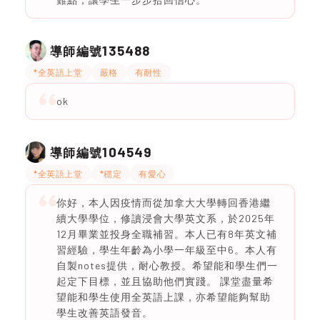
135488
導師編號
*全英語上堂
嚴格
有耐性
ok
104549
導師編號
*全英語上堂
*穩定
有愛心
你好，本人因疫情而從加拿大大學轉回香港繼
續大學學位，修讀浸會大學英文系，於2025年
12月畢業並投身全職補習。本人已有8年英文補
習經驗，學生年齡為小學一年級至中6。本人有
自製notes提供，耐心教授。希望能和學生們一
起定下目標，並且協助他們實踐。 課堂盡量希
望能和學生使用全英語上課，亦希望能夠幫助
學生改善英語發音。