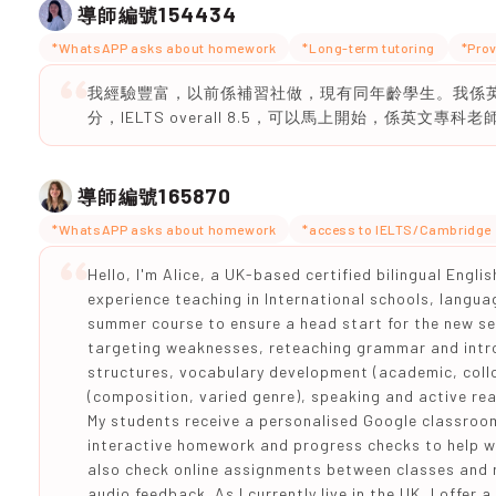
154434
導師編號
*WhatsAPP asks about homework
*Long-term tutoring
*Prov
我經驗豐富，以前係補習社做，現有同年齡學生。我係英文
分，IELTS overall 8.5，可以馬上開始，係英文專科老
165870
導師編號
*WhatsAPP asks about homework
*access to IELTS/Cambridge 
Hello, I'm Alice, a UK-based certified bilingual Engli
experience teaching in International schools, languag
summer course to ensure a head start for the new se
targeting weaknesses, reteaching grammar and int
structures, vocabulary development (academic, collo
(composition, varied genre), speaking and active rea
My students receive a personalised Google classroom
interactive homework and progress checks to help wi
also check online assignments between classes and 
audio feedback. As I currently live in the UK, I offer 