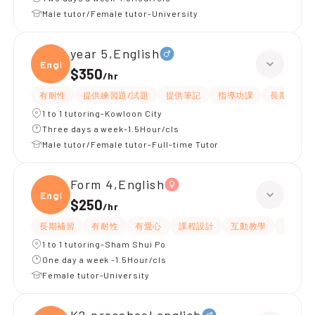
Male tutor/Female tutor-University
year 5,English
Engli
$350
/
hr
有耐性
提供練習題/試題
提供筆記
指導功課
長期補習
1 to 1 tutoring-Kowloon City
Three days a week-1.5Hour/cls
Male tutor/Female tutor-Full-time Tutor
Form 4,English
Engli
$250
/
hr
長期補習
有耐性
有愛心
課程設計
互動教學
題目講
1 to 1 tutoring-Sham Shui Po
One day a week -1.5Hour/cls
Female tutor-University