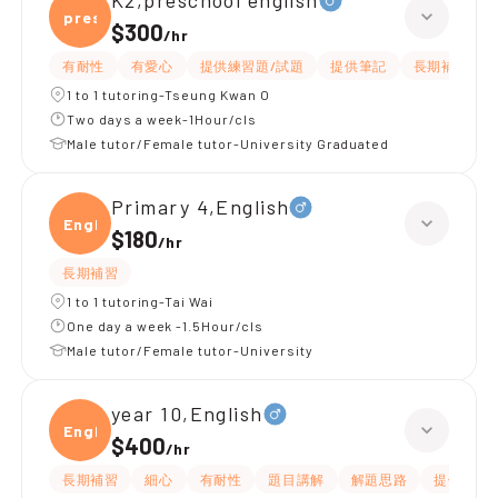
K2,preschool english
presc
$300
/
hr
有耐性
有愛心
提供練習題/試題
提供筆記
長期補習
1 to 1 tutoring-Tseung Kwan O
Two days a week-1Hour/cls
Male tutor/Female tutor-University Graduated
Primary 4,English
Engli
$180
/
hr
長期補習
1 to 1 tutoring-Tai Wai
One day a week -1.5Hour/cls
Male tutor/Female tutor-University
year 10,English
Engli
$400
/
hr
長期補習
細心
有耐性
題目講解
解題思路
提供練習