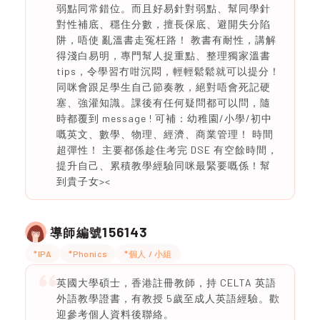
弱點同常錯位。而且好易針對弱點、幫同學針
對性補底、穩住分數，擅長保底、避開失分陷
阱，唔使 亂溫書走冤枉路！ 教書有耐性，講解
得淺白易明，專門幫人捉重點、整理獨家溫書
tips，令學習冇咁沉悶，輕輕鬆鬆就可以提分！
同咪會跟足學生自己節奏教，絕對唔會死記硬
塞、強灌知識。課後有任何疑問都可以問，隨
時都覆到 message ! 可補：幼稚園/小學/初中
嘅英文、數學、物理、經濟、商業管理！ 時間
超彈性！ 主要都係趁住考完 DSE 有空餘時間，
提升自己、累積教學經驗同咪最緊要嘅係！幫
到貴子女><
156143
導師編號
*IPA
*Phonics
*個人 / 小組
英國大學碩士，香港註冊教師，持 CELTA 英語
外語教學證書，有教授 5歲至成人英語經驗。歡
迎參考個人資料後聯絡。