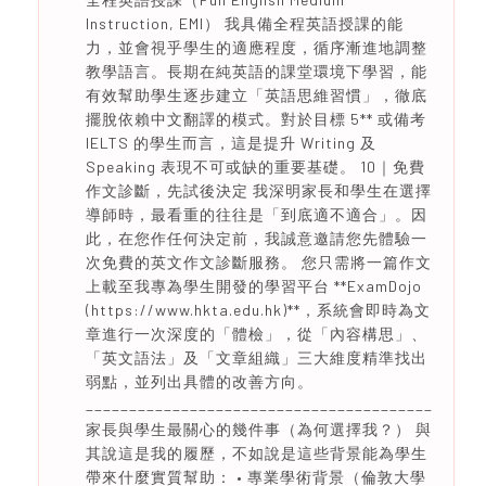
Instruction, EMI） 我具備全程英語授課的能
力，並會視乎學生的適應程度，循序漸進地調整
教學語言。長期在純英語的課堂環境下學習，能
有效幫助學生逐步建立「英語思維習慣」，徹底
擺脫依賴中文翻譯的模式。對於目標 5** 或備考
IELTS 的學生而言，這是提升 Writing 及
Speaking 表現不可或缺的重要基礎。 10｜免費
作文診斷，先試後決定 我深明家長和學生在選擇
導師時，最看重的往往是「到底適不適合」。因
此，在您作任何決定前，我誠意邀請您先體驗一
次免費的英文作文診斷服務。 您只需將一篇作文
上載至我專為學生開發的學習平台 **ExamDojo
(https://www.hkta.edu.hk)**，系統會即時為文
章進行一次深度的「體檢」，從「內容構思」、
「英文語法」及「文章組織」三大維度精準找出
弱點，並列出具體的改善方向。
________________________________________
家長與學生最關心的幾件事（為何選擇我？） 與
其說這是我的履歷，不如說是這些背景能為學生
帶來什麼實質幫助： • 專業學術背景（倫敦大學