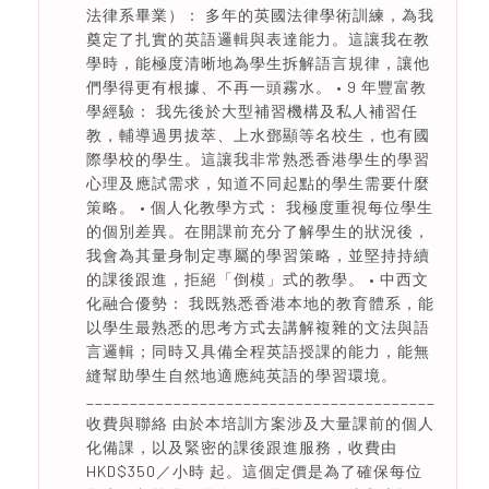
法律系畢業）： 多年的英國法律學術訓練，為我
奠定了扎實的英語邏輯與表達能力。這讓我在教
學時，能極度清晰地為學生拆解語言規律，讓他
們學得更有根據、不再一頭霧水。 • 9 年豐富教
學經驗： 我先後於大型補習機構及私人補習任
教，輔導過男拔萃、上水鄧顯等名校生，也有國
際學校的學生。這讓我非常熟悉香港學生的學習
心理及應試需求，知道不同起點的學生需要什麼
策略。 • 個人化教學方式： 我極度重視每位學生
的個別差異。在開課前充分了解學生的狀況後，
我會為其量身制定專屬的學習策略，並堅持持續
的課後跟進，拒絕「倒模」式的教學。 • 中西文
化融合優勢： 我既熟悉香港本地的教育體系，能
以學生最熟悉的思考方式去講解複雜的文法與語
言邏輯；同時又具備全程英語授課的能力，能無
縫幫助學生自然地適應純英語的學習環境。
________________________________________
收費與聯絡 由於本培訓方案涉及大量課前的個人
化備課，以及緊密的課後跟進服務，收費由
HKD$350／小時 起。這個定價是為了確保每位