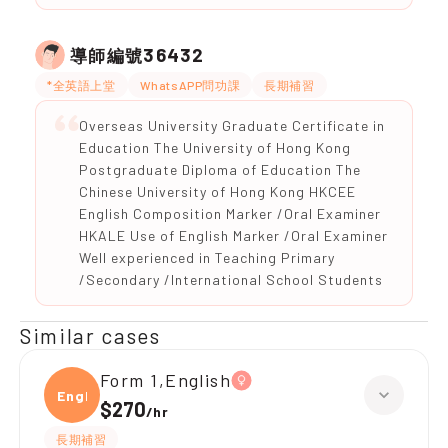
36432
導師編號
*全英語上堂
WhatsAPP問功課
長期補習
Overseas University Graduate Certificate in
Education The University of Hong Kong
Postgraduate Diploma of Education The
Chinese University of Hong Kong HKCEE
English Composition Marker /Oral Examiner
HKALE Use of English Marker /Oral Examiner
Well experienced in Teaching Primary
/Secondary /International School Students
Similar cases
Form 1,English
Engli
$270
/
hr
長期補習