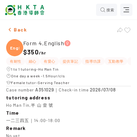
搜索
Female Form 4,English，Ho Man Tin Tuition recommen
Back
Form 4,English
Engli
$350
/
hr
有耐性
細心
有愛心
提供筆記
指導功課
互動教學
題
1 to 1 tutoring-Ho Man Tin
One day a week -1.5Hour/cls
Female tutor-Serving Teacher
A351029
2026/07/08
Case number
｜Check-in time
tutoring address
Ho Man Tin,半 山 壹 號
Time
一二三四五｜14:00-18:00
Remark
No yet