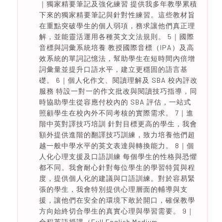
｜獨家精要筆記及強化練習 提供我多年教學累積
下來的獨家精要筆記與針對性練習。這些教材旨
在重點突破學生的個人弱項，務求讓他們真正理
解，並能靈活運用各種英文文法規則。 5｜國際
音標與詞彙系統培養 教授國際音標（IPA）及高
效系統的單詞記憶法，幫助學生在短時間內倍增
詞彙量並提升口語水平，建立更穩固的語言基
礎。 6｜個人化作文、閱讀理解及 SBA 校內評改
服務 特設一對一的作文批改與閱讀技巧指導，同
時協助學生從容應付校內的 SBA 評估，一站式
照顧學生在校內外不同考核的實際需求。 7｜進
階中英對譯技巧培訓 針對目標更高的學生，我會
額外提供進階的翻譯技巧訓練，致力培養他們超
越一般中學水平的英文表達與轉換能力。 8｜個
人化心理支援及口語訓練 每個學生的性格與恐懼
都不同。我會耐心針對每位學生的學習特質與程
度，提供個人化的建議與口語訓練。對於容易緊
張的學生，我會特別提供心理層面的輔導與支
援，讓他們在安全的環境下敢於開口，確保教學
方向始終切合學生的真實心理與學習需要。 9｜
全程英語授課（Full English Medium