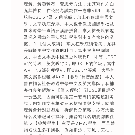
理解、解題獨有一套思考方法，尤其寫作方面
尤其擅長，在公開考試寫作一卷非A即B，即是
現時DSE 5**及 5*的成績，加上有修讀中國文
學，文字功底深厚。本人也曾教授國際學校及
新來港學生粵語及漢語拼音。本人擅長以有趣
及深入淺出的手法幫助學生對中文有快速的掌
握。 2.【個人成績】 本人在學成績優異，尤其
是關於用中文作答的科目，當中會考中國語
文、中國文學及中國歷史均取得B，即等同DSE
5*的等級；英文獲得C，即DSE 5的等級，當中
WRITING部分獲得A，即DSE 5**等級，大學的
英文寫作也獲得A+ 3.【教學/補習經歷】 本人
曾在補習社任教過中學中文及英文導師，私補
亦有多年經驗 4.【個人優勢】 對DSE題目評分
十分熟悉，因而可以製定一套專門策略應對考
試，例如作文有框架及素材提供與支援，閱讀
理解會針對題型逐一拆解得分策略，亦有大量
練習及筆記可供操練，無論補底名增潤都勝任
餘 5.【曾教學生】 主要是S1-S6學生，而且曾
補名校生多不勝數，例如喇沙，可風，安柱，