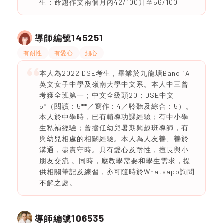
生：命題作文兩個月內42/100升至56/100
145251
導師編號
有耐性
有愛心
細心
本人為2022 DSE考生，畢業於九龍塘Band 1A
英文女子中學及嶺南大學中文系。本人中三曾
考獲全班第一；中文全級頭20；DSE中文
5*（閱讀：5**／寫作：4／聆聽及綜合：5）。
本人於中學時，已有輔導功課經驗；有中小學
生私補經驗；曾擔任幼兒暑期興趣班導師，有
與幼兒相處的相關經驗。本人為人友善、善於
溝通，盡責守時。具有愛心及耐性，擅長與小
朋友交流 。同時，應教學需要和學生需求，提
供相關筆記及練習，亦可隨時於Whatsapp詢問
不解之處。
106535
導師編號