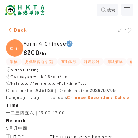
搜索
Male Form 4,Chinese Tuition recommendation
Back
Form 4,Chinese
Chine
$300
/
hr
嚴格
提供練習題/試題
互動教學
課程設計
應試策略
解題
Video tutoring
Two days a week-1.5Hour/cls
Male tutor/Female tutor-Full-time Tutor
A351129
2026/07/09
Case number
｜Check-in time
Language taught in schools
Chinese Secondary School
Time
一二三四五六｜13:00-17:00
Remark
9月升中四
Tutor
The tutorial case has been