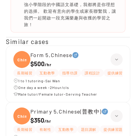
強小學階段的中國語文基礎，我都將是你理想
的选择。 歡迎有意向的學生或家長聯繫我，讓
我們一起開啟一段充滿樂趣與收獲的學習之
旅！
Similar cases
Form 5,Chinese
Chine
$500
/
hr
長期補習
互動教學
指導功課
課程設計
提供練習題/試題
1 to 1 tutoring-Sai Wan
One day a week -2Hour/cls
Male tutor/Female tutor-Serving Teacher
Primary 5,Chinese(普教中)
Chine
$350
/
hr
長期補習
有耐性
互動教學
題目講解
提供練習題/試題