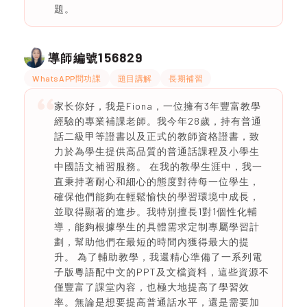
題。
156829
導師編號
WhatsAPP問功課
題目講解
長期補習
家长你好，我是Fiona，一位擁有3年豐富教學
經驗的專業補課老師。我今年28歲，持有普通
話二級甲等證書以及正式的教師資格證書，致
力於為學生提供高品質的普通話課程及小學生
中國語文補習服務。 在我的教學生涯中，我一
直秉持著耐心和細心的態度對待每一位學生，
確保他們能夠在輕鬆愉快的學習環境中成長，
並取得顯著的進步。我特別擅長1對1個性化輔
導，能夠根據學生的具體需求定制專屬學習計
劃，幫助他們在最短的時間內獲得最大的提
升。 為了輔助教學，我還精心準備了一系列電
子版粵語配中文的PPT及文檔資料，這些資源不
僅豐富了課堂內容，也極大地提高了學習效
率。無論是想要提高普通話水平，還是需要加