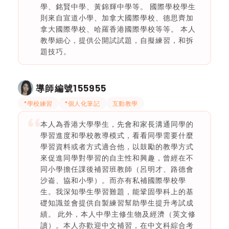
學、銘賢中學、黃錦輝中學等。 國際學校學生
則來自宣道小學、加拿大國際學校、德思齊加
拿大國際學校、哈羅香港國際學校等等。 本人
教學細心，提供公開試試題，自擬練習，和拆
題技巧。
155955
導師編號
*學校練習
*個人化筆記
互動教學
本人為香港大學學生，先會和家長溝通同學的
學習進度和學校教導模式，看看同學需要什麼
學習資料或者方式適合他，以鼓勵的教學方式
來促進同學對學習的自主性和興趣，曾經在不
同小學擔任課後補習班教師（呂明才、路德會
沙崙、協和小學）。而亦有私補國際學校學
生。我深知學生學習難題，能鞏固學科上的基
礎知識並會提供自製練習幫助學生提升考試成
績。 此外，本人中學主修生物及經濟（英文修
讀）。本人亦歡迎中文補習，在中文科綜合考