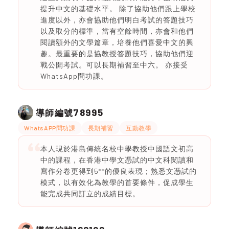
提升中文的基礎水平。 除了協助他們跟上學校
進度以外，亦會協助他們明白考試的答題技巧
以及取分的標準，當有空餘時間，亦會和他們
閱讀額外的文學篇章，培養他們喜愛中文的興
趣。最重要的是協教授答題技巧，協助他們迎
戰公開考試。可以長期補習至中六。 亦接受
WhatsApp問功課。
78995
導師編號
WhatsAPP問功課
長期補習
互動教學
本人現於港島傳統名校中學教授中國語文初高
中的課程，在香港中學文憑試的中文科閱讀和
寫作分卷更得到5**的優良表現；熟悉文憑試的
模式，以有效化為教學的首要條件，促成學生
能完成共同訂立的成績目標。