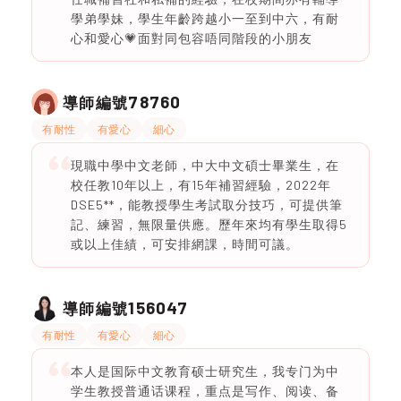
學弟學妹，學生年齡跨越小一至到中六，有耐
心和愛心💗面對同包容唔同階段的小朋友
78760
導師編號
有耐性
有愛心
細心
現職中學中文老師，中大中文碩士畢業生，在
校任教10年以上，有15年補習經驗，2022年
DSE5**，能教授學生考試取分技巧，可提供筆
記、練習，無限量供應。歷年來均有學生取得5
或以上佳績，可安排網課，時間可議。
156047
導師編號
有耐性
有愛心
細心
本人是国际中文教育硕士研究生，我专门为中
学生教授普通话课程，重点是写作、阅读、备