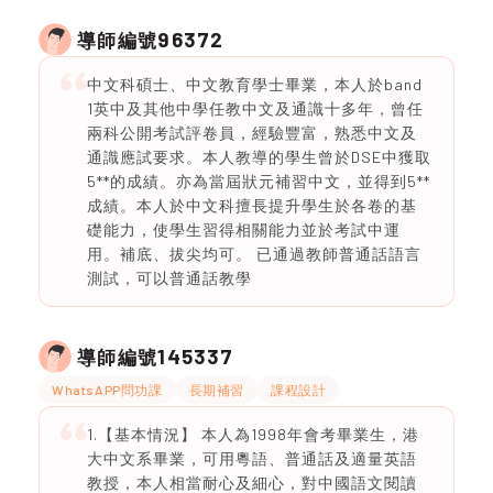
96372
導師編號
中文科碩士、中文教育學士畢業，本人於band
1英中及其他中學任教中文及通識十多年，曾任
兩科公開考試評卷員，經驗豐富，熟悉中文及
通識應試要求。本人教導的學生曾於DSE中獲取
5**的成績。亦為當屆狀元補習中文，並得到5**
成績。本人於中文科擅長提升學生於各卷的基
礎能力，使學生習得相關能力並於考試中運
用。補底、拔尖均可。 已通過教師普通話語言
測試，可以普通話教學
145337
導師編號
WhatsAPP問功課
長期補習
課程設計
1.【基本情況】 本人為1998年會考畢業生，港
大中文系畢業，可用粵語、普通話及適量英語
教授，本人相當耐心及細心，對中國語文閱讀