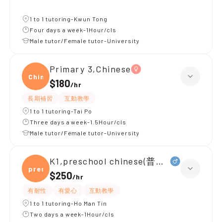
1 to 1 tutoring-Kwun Tong
Four days a week-1Hour/cls
Male tutor/Female tutor-University
Primary 3,Chinese
Chine
$180
/
hr
長期補習
互動教學
1 to 1 tutoring-Tai Po
Three days a week-1.5Hour/cls
Male tutor/Female tutor-University
K1,preschool chinese(普通話)
presc
$250
/
hr
有耐性
有愛心
互動教學
1 to 1 tutoring-Ho Man Tin
Two days a week-1Hour/cls