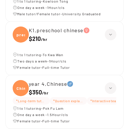
1 to 1 tutoring-Kowloon Tong
One day a week -1Hour/cls
Male tutor/Female tutor-University Graduated
K1,preschool chinese
presc
$210
/
hr
1 to 1 tutoring-To Kwa Wan
Two days a week-1Hour/cls
Female tutor-Full-time Tutor
year 4,Chinese
Chine
$350
/
hr
*Long-term tutoring
*Question explanation
*Interactive teaching
1 to 1 tutoring-Pok Fu Lam
One day a week -1.5Hour/cls
Female tutor-Full-time Tutor