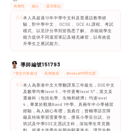
有耐性
細心
提供筆記
本人具超過10年中學中文科及普通話教學經
驗，對中學中文 、GCSE 、GCE AL課程、考試
模式、以至評分準則皆熟悉了解。 亦能就學生
能力提供不同溫習筆記及補充練習，以有效提
升學生之應試能力。
151793
導師編號
*有交代有責任
長期補習
WhatsAPP問功課
本人為香港中文大學翻譯系三年級生，DSE中文
及數學均奪level 5，中作更奪level 5*，英文及
選修科（包括化學、生物和經濟）均達level
4，畢業於觀塘Band 1中學。具兩年中小學補習
經驗，為人細心有禮，負責任，曾輔導語言障
礙及特殊學習需要學生，擅長小學呈分試、分
班試及中學DSE文憑試主科，深知學生常見難
點，超過大半學生短期內顯著進步。課堂生動