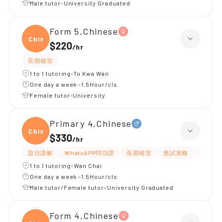
Male tutor-University Graduated
Form 5,Chinese
Chine
$220
/
hr
長期補習
1 to 1 tutoring-To Kwa Wan
One day a week -1.5Hour/cls
Female tutor-University
Primary 4,Chinese
Chine
$330
/
hr
題目講解
WhatsAPP問功課
長期補習
應試策略
解題思
1 to 1 tutoring-Wan Chai
One day a week -1.5Hour/cls
Male tutor/Female tutor-University Graduated
Form 4,Chinese