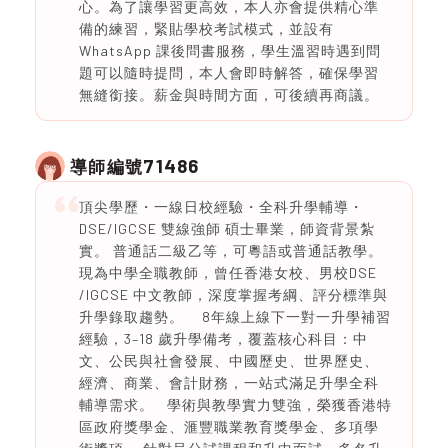
心。為了讓學習更高效，本人亦會提供精心準
備的練習，緊貼學校考試模式，並設有
WhatsApp 課後問書服務，學生溫習時遇到問
題可以隨時提問，本人會即時解答，確保學習
無縫銜接。薪金與時間方面，可後續再商議。
71486
導師編號
頂尖學歷・一線日校經驗・全科升學輔導・
DSE/IGCSE 雙線強師 碩士畢業，師資背景紮
實。 普通話二級乙等，可粵語或普通話教學。
現為中學全職教師，曾任香港女校、男校DSE
/IGCSE 中文教師，深度掌握考綱、評分標準與
升學錄取趨勢。 8年線上線下一對一升學補習
經驗，3–18 歲升學備考，覆蓋核心科目：中
文、公民與社會發展、中國歷史、世界歷史、
經濟、商業、會計財務，一站式滿足升學全科
輔導需求。 學術與教學實力雙強，榮獲香港特
區政府獎學金、滙豐職業教育獎學金、多項學