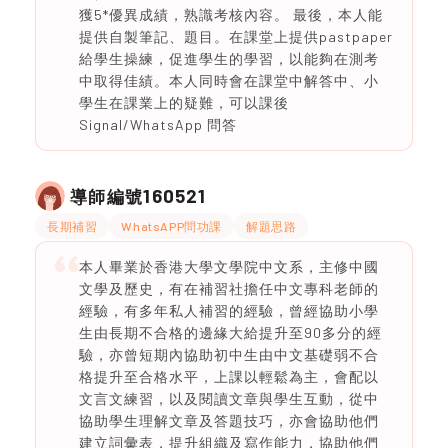
獲5*優異成績，熟識考核內容。 最後，本人能
提供自製筆記、題目。在課堂上提供pastpaper
給學生操練，促進學生的學習，以能夠在測考
中取得佳績。本人同時會在課堂中解答中、小
學生在課業上的疑難，可以課後
Signal/WhatsApp 問答
160521
導師編號
長期補習
WhatsAPP問功課
解題思路
本人畢業於香港大學文學院中文系，主修中國
文學及歷史，有在補習社擔任中文專科老師的
經驗，有多年私人補習的經驗，曾經協助小學
生由長期不合格的邊緣大給提升至90多分的經
驗，亦曾短期內協助初中生由中文基礎弱不合
格提升至合格水平，上課以輕鬆為主，會配以
文言文練習，以及閱讀文章與學生互動，從中
協助學生理解文章及答題技巧，亦會協助他們
建立詞彙表，提升組織及寫作能力，協助他們