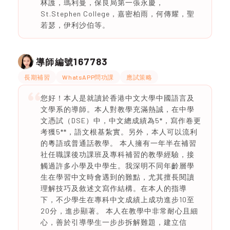
林護，瑪利曼，保良局第一張永慶，
St.Stephen College，嘉密柏雨，何傳耀，聖
若瑟，伊利沙伯等。
167783
導師編號
長期補習
WhatsAPP問功課
應試策略
您好！本人是就讀於香港中文大學中國語言及
文學系的導師。本人對教學充滿熱誠，在中學
文憑試（DSE）中，中文總成績為5*，寫作卷更
考獲5**，語文根基紮實。另外，本人可以流利
的粵語或普通話教學。 本人擁有一年半在補習
社任職課後功課班及專科補習的教學經驗，接
觸過許多小學及中學生。我深明不同年齡層學
生在學習中文時會遇到的難點，尤其擅長閱讀
理解技巧及敘述文寫作結構。在本人的指導
下，不少學生在專科中文成績上成功進步10至
20分，進步顯著。 本人在教學中非常耐心且細
心，善於引導學生一步步拆解難題，建立信