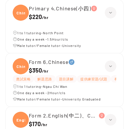
Primary 4,Chinese(小四)
Chine
$220
/
hr
1 to 1 tutoring-North Point
One day a week -1.5Hour/cls
Male tutor/Female tutor-University
Form 6,Chinese
Chine
$350
/
hr
應試策略
解題思路
題目講解
提供練習題/試題
有耐性
1 to 1 tutoring-Ngau Chi Wan
One day a week -2Hour/cls
Male tutor/Female tutor-University Graduated
Form 2,English(中二)、Chinese(中二)、
Engli
$170
/
hr