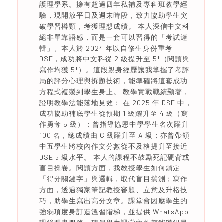
護理學系。擁有超過四年私補及專科班教學經
驗，現開放平日及週末時段，致力協助學生突
破學習樽頸，考獲理想成績。 本人深信中文科
絕非單靠語感，而是一套可以習得的「考試邏
輯」。本人於 2024 年以自修生身份重考
DSE，成功將中文科從 2 級提升至 5*（閱讀與
寫作均獲 5*）。這段親身經歷讓我掌握了考評
局的評分心理與拆題技術，能準確將這套成功
方程式複製到學生身上。 教學實戰戰績顯著，
證明教學法能落地見效： 在 2025 年 DSE 中，
成功協助補底學生從預期 1 級躍升至 4 級（寫
作勇奪 5 級）；曾指導協恩中學學生名次躍升
100 名，總成績由 C 級躍升至 A 級；亦曾帶領
中五學生將校內作文分數從不及格提升至接近
DSE 5 級水平。 本人的課程不鼓勵死記硬背或
盲目操卷。閱讀方面，我教授學生如何鎖定
「得分關鍵字」與邏輯，取代盲目揣測；寫作
方面，透過獨家筆記教授審題、立意及升格技
巧，助學生寫出高分文章。課堂會因應學生的
強弱項度身訂造溫習階梯，並提供 WhatsApp