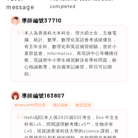
message
completed
37710
導師編號
本人為香港科大本科生、理大碩士生，主修電
腦、統計、數學。數理化英語會考成績優良，
有五年全科、數理化和英語補習經驗，曾於小
童群益會、Informatics、再培訓中心等機構任
教，現誠替中小學生補習解決各學科問題，耐
心熱誠教導，有自備筆記練習，即日可以開
始。
163807
導師編號
WhatsAPP問功課
應試策略
解題思路
Hello🙌🏻本人係2025屆DSE考生，Dse 中文全
科有Lv5，而閱讀理解考獲Lv5**，生物亦有
Lv5，現就讀香港科技大學的science 課程，有
任職補習社和私補的經驗，在校期間亦有輔導