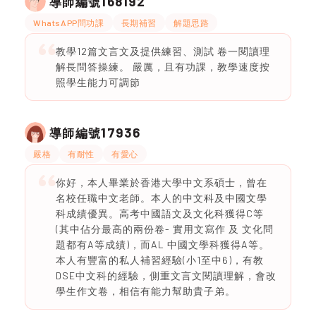
168192
導師編號
WhatsAPP問功課
長期補習
解題思路
教學12篇文言文及提供練習、測試 卷一閱讀理
解長問答操練。 嚴厲，且有功課，教學速度按
照學生能力可調節
17936
導師編號
嚴格
有耐性
有愛心
你好，本人畢業於香港大學中文系碩士，曾在
名校任職中文老師。本人的中文科及中國文學
科成績優異。高考中國語文及文化科獲得C等
(其中佔分最高的兩份卷- 實用文寫作 及 文化問
題都有A等成績)，而AL 中國文學科獲得A等。
本人有豐富的私人補習經驗(小1至中6)，有教
DSE中文科的經驗，側重文言文閱讀理解，會改
學生作文卷，相信有能力幫助貴子弟。