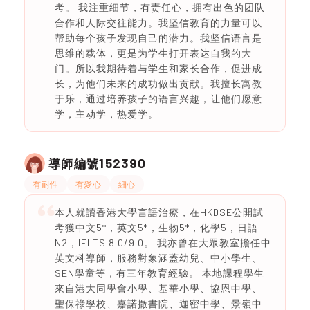
考。 我注重细节，有责任心，拥有出色的团队
合作和人际交往能力。我坚信教育的力量可以
帮助每个孩子发现自己的潜力。我坚信语言是
思维的载体，更是为学生打开表达自我的大
门。所以我期待着与学生和家长合作，促进成
长，为他们未来的成功做出贡献。我擅长寓教
于乐，通过培养孩子的语言兴趣，让他们愿意
学，主动学，热爱学。
152390
導師編號
有耐性
有愛心
細心
本人就讀香港大學言語治療，在HKDSE公開試
考獲中文5*，英文5*，生物5*，化學5，日語
N2，IELTS 8.0/9.0。 我亦曾在大眾教室擔任中
英文科導師，服務對象涵蓋幼兒、中小學生、
SEN學童等，有三年教育經驗。 本地課程學生
來自港大同學會小學、基華小學、協恩中學、
聖保祿學校、嘉諾撒書院、迦密中學、景嶺中