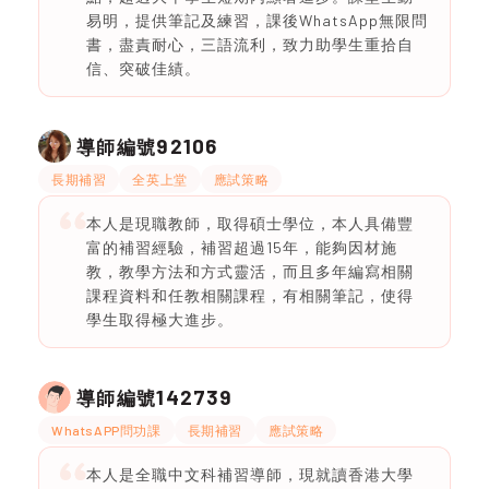
易明，提供筆記及練習，課後WhatsApp無限問
書，盡責耐心，三語流利，致力助學生重拾自
信、突破佳績。
92106
導師編號
長期補習
全英上堂
應試策略
本人是現職教師，取得碩士學位，本人具備豐
富的補習經驗，補習超過15年，能夠因材施
教，教學方法和方式靈活，而且多年編寫相關
課程資料和任教相關課程，有相關筆記，使得
學生取得極大進步。
142739
導師編號
WhatsAPP問功課
長期補習
應試策略
本人是全職中文科補習導師，現就讀香港大學