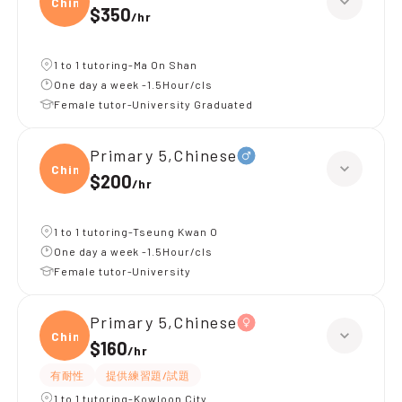
Chine
$350
/
hr
1 to 1 tutoring-Ma On Shan
One day a week -1.5Hour/cls
Female tutor-University Graduated
Primary 5,Chinese
Chine
$200
/
hr
1 to 1 tutoring-Tseung Kwan O
One day a week -1.5Hour/cls
Female tutor-University
Primary 5,Chinese
Chine
$160
/
hr
有耐性
提供練習題/試題
1 to 1 tutoring-Kowloon City