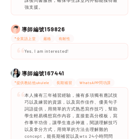
課後問書服務，確保學生課堂內外都能獲得最
強支援。
159826
導師編號
*全英語上堂
嚴格
有耐性
Yes, I am interested!
167441
導師編號
*提供教結他ukulele
長期補習
WhatsAPP問功課
本人擁有三年補習經驗，擁有多項獨有應試技
巧以及練習的資源，以及寫作佳作、優美句子
詞語提供，用簡單的方式熟悉寫作技巧，幫助
學生輕易構想寫作內容，直接套高分模板，寫
作事半功倍，讓學生進步神速，閱讀理解技巧
以及拿分方式，用簡單的方法去理解難的
concept，能長期補習以及wts 24小時問問