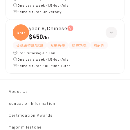
One day a week -1.5Hour/cls
Female tutor-University
year 9,Chinese
Chine
$450
/
hr
提供練習題/試題
互動教學
指導功課
有耐性
1 to 1 tutoring-Fo Tan
One day a week -1.5Hour/cls
Female tutor-Full-time Tutor
About Us
Education Information
Certification Awards
Major milestone