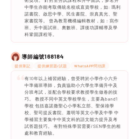
術獎項。 針對呈分試課程和升中面試，多名升
中學生亦能考取傳統名校或直資學校，如: 瑪利
諾書院、啟思中學、民生書院、崇真真光、聖
家書院等。 曾為教育機構編輯教材，如：寫作
班、升中面試班、奧數班、課後功課輔導及學
科鞏固課程等。
168184
導師編號
提供筆記
提供練習題/試題
WhatsAPP問功課
有10年以上補習經驗，曾受聘於小學作小六升
中準備班導師，負責協助小六學生準備升中及
分班考試，並配合學校要求教授學生做卷的技
巧。 教授不同中英文學校學生，主要為band1
學校 包括嘉諾撒聖心小學私立部、聖保祿學
校、聖司提反書院、蕭明等英文小學及中學 中
學補習主要集中中英文科的語文能力提升及考
試答題技巧。 有對特殊學習需要/SEN學生的相
處和教育經驗。