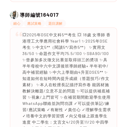
164017
導師編號
細心
應試策略
題目講解
💥2025年DSE中文科5**考生 💥 18歲 女導師 香
港理工大學應用社會科學 Year1 ✨2025年DSE
考生 ✨中文5**（閱讀5*/寫作5**） ✨實用文
36/50 ✨命題作文平均75.5/100 ✨SBA90/100
✨曾參加多次徵文比賽並取得頭三的奬項 ✨具
半年母校中六中文課後班導師經驗+ 半年初中/
高中補習經驗 ✨中六上學期由4升至DSE5** ✨
知道如何在短時間內提升成績（答題技巧/作文
素材） ✨本人在較擅長記描抒寫作卷 能因材施
教解決離題/立意不足的問題 ✨可以提供補底補
習 ✨視象/上門皆可 ✨在補習期間歡迎學生使用
WhatsApp聯絡並詢問功課 ✓可以提供筆記/練
習/應試策略 ✓有耐性 ✓責任心 ✓理解學生需求
✓培養中文的學習習慣 ✓向父母線上跟進學生
進度 中二學生：文言文4/20升至11/20 中四學