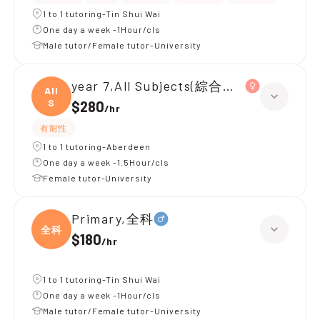
1 to 1 tutoring-Tin Shui Wai
One day a week -1Hour/cls
Male tutor/Female tutor-University
year 7,All Subjects(綜合科學 歷史 地理)
All
S
$280
/
hr
有耐性
1 to 1 tutoring-Aberdeen
One day a week -1.5Hour/cls
Female tutor-University
Primary,全科
全科
$180
/
hr
1 to 1 tutoring-Tin Shui Wai
One day a week -1Hour/cls
Male tutor/Female tutor-University