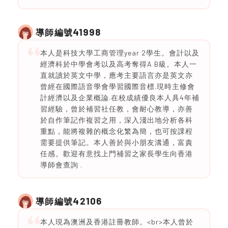
41998
導師編號
本人是科技大學工商管理year 2學生。會計以及
經濟科於中學會考以及高考奪得A B級。本人一
直就讀於英文中學，應考主要語言亦是英文亦
曾經在國際語音學會學習國際音標.現時主修會
計經濟以及企業概論.在校成績優良本人具4年補
習經驗，曾於補習社任教，會耐心教導，亦善
於自作筆記作複習之用，深入淺出地分析各科
重點，能將複雜的概念化繁為簡，也可按課程
需要提供筆記。本人善於與小朋友溝通，富責
任感。歡迎有意找上門補習之家長學生向香港
導師會查詢 .
42106
導師編號
本人現為澳洲及香港註冊教師。<br>本人曾於