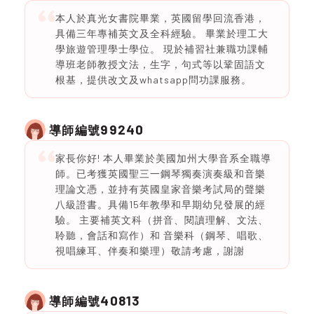
本人於真光女書院畢業，英國留學回流香港，
具備三年專補英文及全科經驗。 畢業於理工大
學旅遊管理學士學位。 現於補習社兼職功課輔
導班老師教授文法，生字，句式等以鞏固語文
根基，提供改文及whatsapp問功課服務。
99240
導師編號
家長你好! 本人畢業於美國加州大學音系全職導
師。已考獲英國聖三一鋼琴獨奏演奏級和音樂
理論文憑，並持有英國皇家音樂考試局的聲樂
八級證書。具備15年教學和早期幼兒發展的經
驗。 主要補英文科（拼音、閱讀理解、文法、
聆聽，會話和寫作）和 音樂科（鋼琴、唱歌、
視唱練耳、伴奏和樂理）敬請考慮，謝謝
40813
導師編號