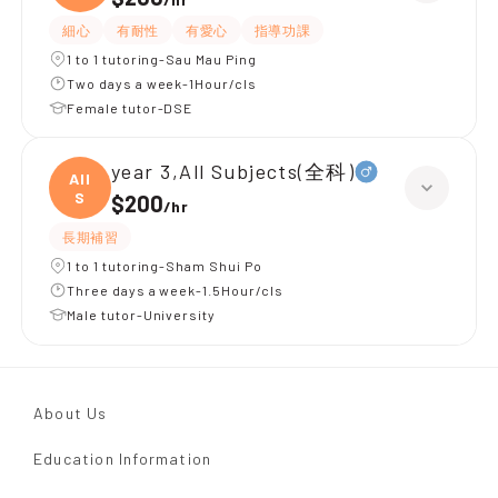
細心
有耐性
有愛心
指導功課
1 to 1 tutoring-Sau Mau Ping
Two days a week-1Hour/cls
Female tutor-DSE
year 3,All Subjects(全科)
All
S
$200
/
hr
長期補習
1 to 1 tutoring-Sham Shui Po
Three days a week-1.5Hour/cls
Male tutor-University
About Us
Education Information