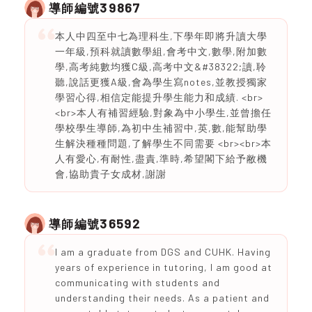
39867
導師編號
本人中四至中七為理科生,下學年即將升讀大學
一年級,預科就讀數學組,會考中文,數學,附加數
學,高考純數均獲C級,高考中文&#38322;讀,聆
聽,說話更獲A級,會為學生寫notes,並教授獨家
學習心得,相信定能提升學生能力和成績. <br>
<br>本人有補習經驗,對象為中小學生,並曾擔任
學校學生導師,為初中生補習中,英,數,能幫助學
生解決種種問題,了解學生不同需要 <br><br>本
人有愛心,有耐性,盡責,準時,希望閣下給予敝機
會,協助貴子女成材,謝謝
36592
導師編號
I am a graduate from DGS and CUHK. Having
years of experience in tutoring, I am good at
communicating with students and
understanding their needs. As a patient and