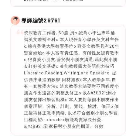
26761
導師編號
資深教育工作者, 50歲,男o 誠為小學生專科補
習英文兼補全科o 本人現任某小學任英文科主任
o 擁有香港大學教育學位o 對英文教學具有26年
豐富經驗o 本人富有責任感、有耐性及認真教學
o 很喜愛小朋友,善於與小朋友溝通,藉此與小朋
友打好英文基礎o 並能教授四大英語能力技巧
Listening,Reading,Writing,and Speaking. 提
供循序漸進的教學,因材施教o本人教學多年,自
有一套教學方法o 這套教學方法要對不同程度小
朋友作出適當的調整及修正o 以&#36921;到小
朋友發揮出學習動機o 本人要對每個小朋友作出
個案理解、分析、計劃、實踐、檢討、修正o 修
正後再修正教學策略, 以求符合個別小朋友學習
目標期望o <br><br>盼能為貴家長分憂,
&#36921;到家長對小朋友的期望、分數