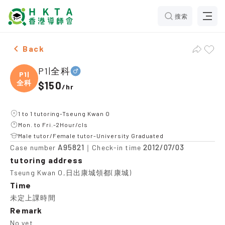
搜索
Male P1|全科，Tseung Kwan O Tuition recommendation
Back
P1|全科
P1|
全科
$150
/
hr
1 to 1 tutoring-Tseung Kwan O
Mon. to Fri.-2Hour/cls
Male tutor/Female tutor-University Graduated
A95821
2012/07/03
Case number
｜Check-in time
tutoring address
Tseung Kwan O,日出康城領都(康城)
Time
未定上課時間
Remark
No yet