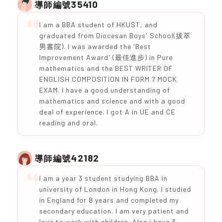
35410
導師編號
I am a BBA student of HKUST, and
graduated from Diocesan Boys' School(拔萃
男書院). I was awarded the 'Best
Improvement Award' (最佳進步) in Pure
mathematics and the BEST WRITER OF
ENGLISH COMPOSITION IN FORM 7 MOCK
EXAM. I have a good understanding of
mathematics and science and with a good
deal of experience. I got A in UE and CE
reading and oral.
42182
導師編號
I am a year 3 student studying BBA in
university of London in Hong Kong. I studied
in England for 8 years and completed my
secondary education. I am very patient and
love to work with children. Also i have 3