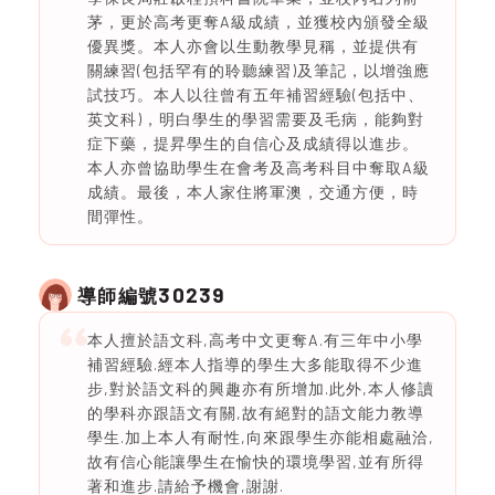
茅，更於高考更奪A級成績，並獲校內頒發全級
優異獎。本人亦會以生動教學見稱，並提供有
關練習(包括罕有的聆聽練習)及筆記，以增強應
試技巧。本人以往曾有五年補習經驗(包括中、
英文科)，明白學生的學習需要及毛病，能夠對
症下藥，提昇學生的自信心及成績得以進步。
本人亦曾協助學生在會考及高考科目中奪取A級
成績。最後，本人家住將軍澳，交通方便，時
間彈性。
30239
導師編號
本人擅於語文科,高考中文更奪A.有三年中小學
補習經驗.經本人指導的學生大多能取得不少進
步,對於語文科的興趣亦有所增加.此外,本人修讀
的學科亦跟語文有關,故有絕對的語文能力教導
學生.加上本人有耐性,向來跟學生亦能相處融洽,
故有信心能讓學生在愉快的環境學習,並有所得
著和進步.請給予機會,謝謝.