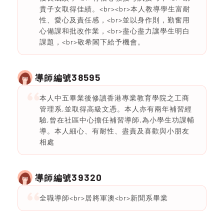
貴子女取得佳績。<br><br>本人教導學生富耐
性、愛心及責任感，<br>並以身作則，勤奮用
心備課和批改作業，<br>盡心盡力讓學生明白
課題，<br>敬希閣下給予機會。
38595
導師編號
本人中五畢業後修讀香港專業教育學院之工商
管理系,並取得高級文憑。本人亦有兩年補習經
驗,曾在社區中心擔任補習導師,為小學生功課輔
導。本人細心、有耐性、盡責及喜歡與小朋友
相處
39320
導師編號
全職導師<br>居將軍澳<br>新聞系畢業