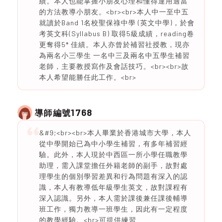
績。本人也能掌握小朋友心理和懂得運用適當
的方法教導小朋友。<br><br>本人中一至中五
就讀於Band 1名校聖保祿中學 (英文中學)，於會
考英文科(Syllabus B) 取得5級成績，reading卷
更奪得5* 佳績。本人亦曾於補習社授教，現亦
為兩名小三學生 一名中三及兩名中五學生補習
老師，主要教授寫作及會話技巧。<br><br>故
本人希望能勝任此工作。<br>
1768
導師編號
&#9;<br><br>本人畢業於香港城市大學，本人
從中學開始已為中小學生補習，有多年補習經
驗。此外，本人現於中西區一所小學任職教學
助理，需入課堂擔任外籍老師的副手，故對處
理學生的個別學習差異和行為問題有深入的認
識，本人有教導低年級學生英文，故對課程有
深入認識。另外，本人需於課後兼任課後輔導
班工作，獨力教導一班學生，因此有一定程度
的教學經驗。<br>可提供練習