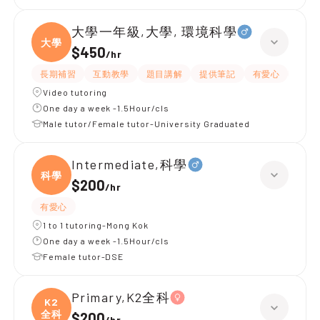
大學一年級,大學, 環境科學
大學
$450
/
hr
長期補習
互動教學
題目講解
提供筆記
有愛心
有耐
Video tutoring
One day a week -1.5Hour/cls
Male tutor/Female tutor-University Graduated
Intermediate,科學
科學
$200
/
hr
有愛心
1 to 1 tutoring-Mong Kok
One day a week -1.5Hour/cls
Female tutor-DSE
Primary,K2全科
K2
全科
$200
/
hr