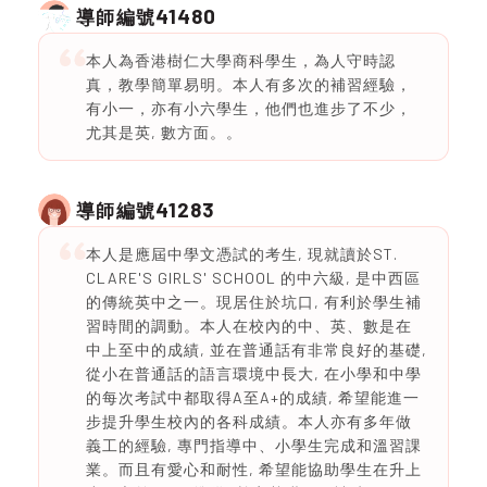
41480
導師編號
本人為香港樹仁大學商科學生，為人守時認
真，教學簡單易明。本人有多次的補習經驗，
有小一，亦有小六學生，他們也進步了不少，
尤其是英, 數方面。。
41283
導師編號
本人是應屆中學文憑試的考生, 現就讀於ST.
CLARE'S GIRLS' SCHOOL 的中六級, 是中西區
的傳統英中之一。現居住於坑口, 有利於學生補
習時間的調動。本人在校內的中、英、數是在
中上至中的成績, 並在普通話有非常良好的基礎,
從小在普通話的語言環境中長大, 在小學和中學
的每次考試中都取得A至A+的成績, 希望能進一
步提升學生校內的各科成績。本人亦有多年做
義工的經驗, 專門指導中、小學生完成和溫習課
業。而且有愛心和耐性, 希望能協助學生在升上