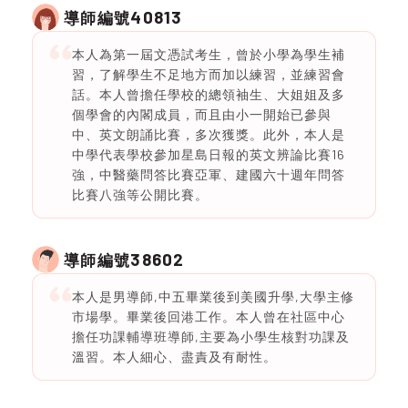
40813
導師編號
本人為第一屆文憑試考生，曾於小學為學生補
習，了解學生不足地方而加以練習，並練習會
話。本人曾擔任學校的總領袖生、大姐姐及多
個學會的內閣成員，而且由小一開始已參與
中、英文朗誦比賽，多次獲獎。此外，本人是
中學代表學校參加星島日報的英文辨論比賽16
強，中醫藥問答比賽亞軍、建國六十週年問答
比賽八強等公開比賽。
38602
導師編號
本人是男導師,中五畢業後到美國升學,大學主修
市場學。畢業後回港工作。本人曾在社區中心
擔任功課輔導班導師,主要為小學生核對功課及
溫習。本人細心、盡責及有耐性。