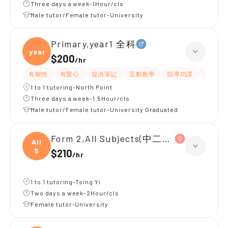
Three days a week-1Hour/cls
Male tutor/Female tutor-University
Primary,year1 全科
year1
$200
/
hr
有耐性
有愛心
提供筆記
互動教學
指導功課
What
1 to 1 tutoring-North Point
Three days a week-1.5Hour/cls
Male tutor/Female tutor-University Graduated
Form 2,All Subjects(中二全科)|Form 3,
All
S
$210
/
hr
1 to 1 tutoring-Tsing Yi
Two days a week-2Hour/cls
Female tutor-University