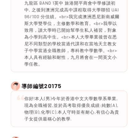
九龍區 BAND 1英中 旅港開平商會中學修讀初
中, 之後到澳洲完成高中課程取得大學聯招 UAI
96/100 分佳績。<br>我完成澳洲悉尼新南威爾
斯大學雙學位，主修數學和教育。<br>我學以
致用，讀大學時已開始幫學生私人補習，對象
為小學到高中生。<br>本人大學畢業後曾在悉
尼不同類型的學校當過代課和在當地天主教女
子中學當過全職教師，專科教中學數學。<br>
本人具有經驗和耐性，九月將會在一間英文小
學任教。
20175
導師編號
你好!本人(男)今年於香港中文大學數學系畢業,
現為全職補習,並於高考取得優良成績:純數(A),
物理(B),化學(C).本人守時並有耐心,有信心為貴
子女提供最稱心的教學.