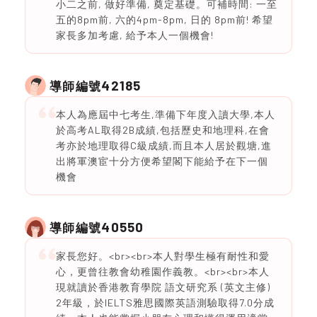
小二之前, 做好準備, 奠定基礎。可補時間: 一至
五的8pm前, 六的4pm-8pm, 日的 8pm前! 希望
家長多加考慮, 給予本人一個機會!
42185
導師編號
本人為應屆中七考生,準備下年度入讀大學,本人
於高考AL取得2B成績,包括歷史和地理科,在會
考亦於地理取得C級成績,而且本人居於觀塘,進
出將軍澳宦十分方便希望閣下能給予在下一個
機會
40550
導師編號
家長您好。<br><br>本人對學生極有耐性和愛
心，更曾往教會幼稚園作義教。<br><br>本人
現就讀於香港教育學院 語文研究系 (英文主修)
2年級，於IELTS雅思國際英語測驗取得7.0分成