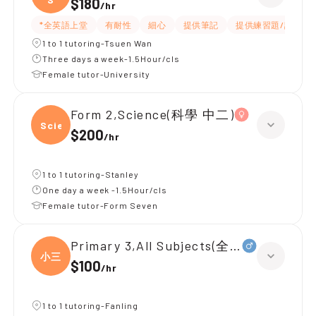
$180
/
hr
*全英語上堂
有耐性
細心
提供筆記
提供練習題/試題
1 to 1 tutoring-Tsuen Wan
Three days a week-1.5Hour/cls
Female tutor-University
Form 2,Science(科學 中二)
Scien
$200
/
hr
1 to 1 tutoring-Stanley
One day a week -1.5Hour/cls
Female tutor-Form Seven
Primary 3,All Subjects(全科，小三，D)
小三
$100
/
hr
1 to 1 tutoring-Fanling