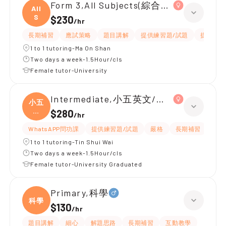
Form 3,All Subjects(綜合科學/英文)
All
S
$230
/
hr
長期補習
應試策略
題目講解
提供練習題/試題
提供筆記
1 to 1 tutoring-Ma On Shan
Two days a week-1.5Hour/cls
Female tutor-University
Intermediate,小五英文/數學 全科
小五
英
$280
/
hr
文/
WhatsAPP問功課
提供練習題/試題
嚴格
長期補習
課程
1 to 1 tutoring-Tin Shui Wai
Two days a week-1.5Hour/cls
Female tutor-University Graduated
Primary,科學
科學
$130
/
hr
題目講解
細心
解題思路
長期補習
互動教學