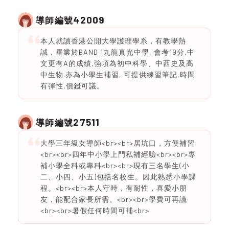
42009
導師編號
本人就讀香港公開大學護理學系，有教學熱
誠，畢業於BAND 1九龍真光中學, 會考19分,中
文更有A的成績,強項為初中科學、中西史及高
中生物.亦為小學生補習, 可提供練習筆記,時間
有彈性,價錢可議。
27511
導師編號
大學三年級女導師<br><br>居坑口，方便補習
<br><br>四年中小學上門私補經驗<br><br>專
補小學全科或專科<br><br>現有三名學生(小
二、小四、小五)包括名校生。因此熟悉小學課
程。<br><br>本人守時，有耐性，喜愛小朋
友，能配合家長所需。<br><br>學費可再議
<br><br>暑假任何時間可補<br>