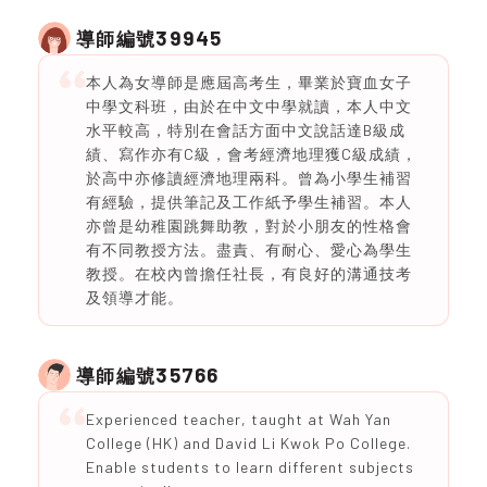
39945
導師編號
本人為女導師是應屆高考生，畢業於寶血女子
中學文科班，由於在中文中學就讀，本人中文
水平較高，特別在會話方面中文說話達B級成
績、寫作亦有C級，會考經濟地理獲C級成績，
於高中亦修讀經濟地理兩科。曾為小學生補習
有經驗，提供筆記及工作紙予學生補習。本人
亦曾是幼稚園跳舞助教，對於小朋友的性格會
有不同教授方法。盡責、有耐心、愛心為學生
教授。在校內曾擔任社長，有良好的溝通技考
及領導才能。
35766
導師編號
Experienced teacher, taught at Wah Yan
College (HK) and David Li Kwok Po College.
Enable students to learn different subjects