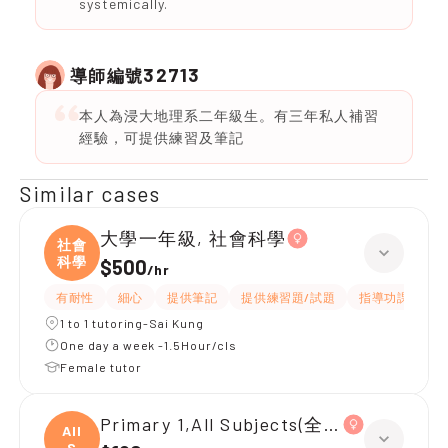
systemically.
32713
導師編號
本人為浸大地理系二年級生。有三年私人補習
經驗，可提供練習及筆記
Similar cases
大學一年級, 社會科學
社會
科學
$500
/
hr
有耐性
細心
提供筆記
提供練習題/試題
指導功課
互
1 to 1 tutoring-Sai Kung
One day a week -1.5Hour/cls
Female tutor
Primary 1,All Subjects(全英上堂)
All
S