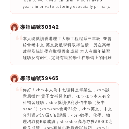
years in private tutoring especially primary.
30942
導師編號
本人現就讀香港理工大學工程程系三年級, 並曾
於會考中文,英文及數學科取得佳積，另在高考
數學及統計學亦取得優良成績 本人有四年補習
經驗及有耐性, 定能有助於學生在學習上的困難.
39465
導師編號
你好！<br>本人為中七理科是畢業生，<br>誠
意應徵作 貴子女補習老師。<br><br>本人有全
科補習經驗，<br>就讀伊利沙伯中學（英中
band 1）;<br><br>會考24分，<br>英文、中文
分別獲5*(A)及5(B)評級，<br>數學、化學、物
理均取得B級成績；<br><br>高考亦獲ABBCD之
優良成績，<br>有信心教授考試技巧，<br>助