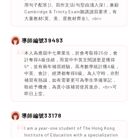
用句子配答])、寫作文法(句型由淺入深)，兼顧
Cambridge & Trinity Exam聽講讀寫要求，有
大量教材(英、美、星教材齊全)。<br>
39493
導師編號
本人為應屆中七畢業生，於會考取得25分，會
計奪得A級佳績，而當中中英文閱讀更是獲得
5*，並有兩年補習經驗。高考數學統計獲A級，
中英、會計、經濟都奪得B級。為人守時，亦對
補習有熱誠，如有需要更可為學生準備筆記，
盼給予機會，為貴小孩補習使其進步。<br>可
即日上堂。
33178
導師編號
I am a year-one student of The Hong Kong
Institute of Education with a specialization