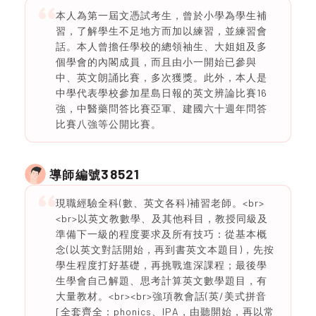
本人為第一屆文憑試考生，曾於小學為學生補
習，了解學生不足地方而加以練習，並練習會
話。本人曾擔任學校的總領袖生、大姐姐及多
個學會的內閣成員，而且由小一開始已參與
中、英文朗誦比賽，多次獲獎。此外，本人是
中學代表學校參加星島日報的英文辨論比賽16
強，中醫藥問答比賽亞軍、建國六十週年問答
比賽八強等公開比賽。
38521
導師編號
現職經驗全科(數、英文各科)補習老師。<br>
<br>以英文教數學、及其他科目，教授同級及
準備下一級的程度要求及所有技巧：從基本概
念(以英文對話開始，再到書英文本題目)，先按
學生程度打好基礎，再挑戰進深課程；最後學
生學會自己解題、思考計算英文數學題目，有
大量教材。<br><br>強項教會話(英/美式拼音
[全套齊全：phonics、IPA，由聽開始，再以常