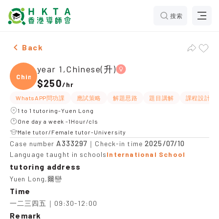
搜索
Female year 1,Chinese(升)，Yuen Long Tuition recomm
Back
year 1,Chinese(升)
Chine
$250
/
hr
WhatsAPP問功課
應試策略
解題思路
題目講解
課程設計
1 to 1 tutoring-Yuen Long
One day a week -1Hour/cls
Male tutor/Female tutor-University
A333297
2025/07/10
Case number
｜Check-in time
Language taught in schools
International School
tutoring address
Yuen Long,爾巒
Time
一二三四五｜09:30-12:00
Remark