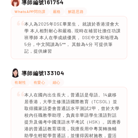
161754
導師編號
WhatsAPP問功課
嚴格
解題思路
本人為2025年DSE畢業生， 就讀於香港浸會大
學 本人相對耐心和嚴格, 現時在補習社擔任功課
班導師 本人在學成績優異， DSE中文和地理為
5分，中文閲讀為5**， 其餘為4分 可提供筆
記，提供練習
133104
導師編號
有耐性
有愛心
細心
本人在國內出生長大，普通話是母語。14歲移
居香港，大學主修漢語國際教育（TCSOL）並
取得國家語委會普通話水平測試2甲，曾於大學
校內任職教學助理，負責非華語學生漢語對話
提升及備考中國漢語水平考試（HSK）。因應香
港的普通話教育環境，我擅長用中粵英轉換輔
助學生輕鬆學普通話，並懂得因材施教，靈活