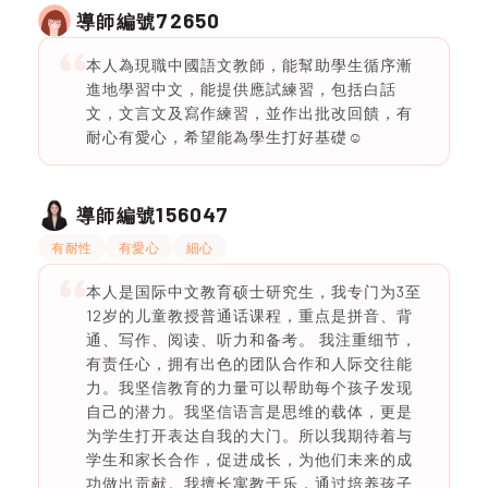
72650
導師編號
本人為現職中國語文教師，能幫助學生循序漸
進地學習中文，能提供應試練習，包括白話
文，文言文及寫作練習，並作出批改回饋，有
耐心有愛心，希望能為學生打好基礎☺️
156047
導師編號
有耐性
有愛心
細心
本人是国际中文教育硕士研究生，我专门为3至
12岁的儿童教授普通话课程，重点是拼音、背
通、写作、阅读、听力和备考。 我注重细节，
有责任心，拥有出色的团队合作和人际交往能
力。我坚信教育的力量可以帮助每个孩子发现
自己的潜力。我坚信语言是思维的载体，更是
为学生打开表达自我的大门。所以我期待着与
学生和家长合作，促进成长，为他们未来的成
功做出贡献。我擅长寓教于乐，通过培养孩子