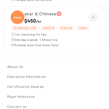
year 9,Chinese
Chine
$450
/
hr
提供練習題/試題
互動教學
指導功課
有耐性
1 to 1 tutoring-Fo Tan
One day a week -1.5Hour/cls
Female tutor-Full-time Tutor
About Us
Education Information
Certification Awards
Major milestone
Contact us