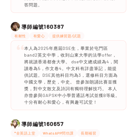
答問題。
160387
導師編號
有耐性
有愛心
提供練習題/試題
本人為2025年應屆DSE生，畢業於屯門區
band2英文中學，收到山東大學的法學offer，
將就讀香港都會大學。 dse中文總成績為4，閱
讀卷為5，作文卷4。中文科有詳盡筆記，能提
供試題。DSE其他科目均為3，選修科目方面為
中國文學，歷史，中史。 曾參加朗誦比賽並獲
獎，對中文散文及詩詞有獨特理解技巧。 本人
亦曾參與GAPSK中小學普通話考試並獲B等級。
十分有耐心和愛心，有興趣可試堂！
160657
導師編號
*全英語上堂
WhatsAPP問功課
長期補習