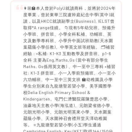
👩🏼‍🏫本人曾於PolyU就讀商科，並將於2024年
度畢業，曾於東華三院盧幹庭紀念中學(英中)就
讀，以及HKCC就讀副學士(Business), IELST曾
取得*A range佳績。 📁現有5年幼兒班、預備升
小學班、拼音班、小學全科私補、功輔班、英
文及數學專科班、小學升中面試班助教(天水圍
葉𦹄蔭小學任教)、中學英文班等經驗。 🗂️補習
經驗 : ▫️私補: K1-K3 互動教學及拼音班、p1-6
全科 主要為Eng,Maths,Gs (當中有部分學生
Maths, Gs係用英文教) 、中一至中三專科 ▫️補習
社: K1-3 拼音班、小一入學前預備班、小一至小
六功輔班、中一至中三英文班 🏫幼稚園及小學
學生分別來自九龍塘聖若望小學、美孚國際學
校Delia English Primary School &
Kindergarten、屯門仁濟醫院羅陳楚思小學、
油蔴地天主教小學(海泓道)、元朗梁省德小學、
元朗光明小學、元朗光明英來小學、天水圍葉
𦹄蔭小學、天水圍神召會禮拜堂天澤幼稚園
等。 ⭐️九龍塘聖若望小學(小五)學生通過
Cambridge English: Key (KET)取得144/150分