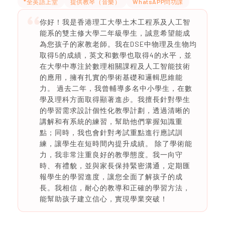
*全英語上堂
提供教琴（音樂）
WhatsAPP問功課
你好！我是香港理工大學土木工程系及人工智
能系的雙主修大學二年級學生，誠意希望能成
為您孩子的家教老師。我在DSE中物理及生物均
取得5的成績，英文和數學也取得4的水平，並
在大學中專注於數理相關課程及人工智能技術
的應用，擁有扎實的學術基礎和邏輯思維能
力。 過去二年，我曾輔導多名中小學生，在數
學及理科方面取得顯著進步。我擅長針對學生
的學習需求設計個性化教學計劃，透過清晰的
講解和有系統的練習，幫助他們掌握知識重
點；同時，我也會針對考試重點進行應試訓
練，讓學生在短時間內提升成績。 除了學術能
力，我非常注重良好的教學態度。我一向守
時、有禮貌，並與家長保持緊密溝通，定期匯
報學生的學習進度，讓您全面了解孩子的成
長。我相信，耐心的教導和正確的學習方法，
能幫助孩子建立信心，實現學業突破！