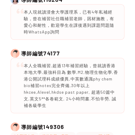
本人現就讀浸會大學護理系，已有4年私補經
驗，曾在補習社任職補習老師，因材施教，有
愛心和耐性，歡迎學生在課後遇到課題問題隨
時WhatsApp詢問
74177
導師編號
本人全職補習,超過13年補習經驗，曾就讀香港
本地大學,最強科目為 數學,M2,物理生物化學,香
港公開試理科成績優異,中英數通識phy chem
bio補習notes完全齊備,30年以上
hkcee,Alevel,hkdse past paper, 超過50篇中
文,英文5**各卷範文, 24小時問書,不怕辛勞, 誠
補各級學生
149306
導師編號