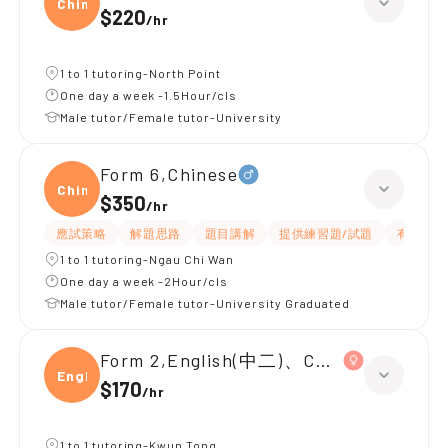
Chine
$220
/
hr
1 to 1 tutoring-North Point
One day a week -1.5Hour/cls
Male tutor/Female tutor-University
Form 6,Chinese
Chine
$350
/
hr
應試策略
解題思路
題目講解
提供練習題/試題
有耐性
1 to 1 tutoring-Ngau Chi Wan
One day a week -2Hour/cls
Male tutor/Female tutor-University Graduated
Form 2,English(中二)、Chinese(中二)、
Engli
$170
/
hr
1 to 1 tutoring-Kwun Tong