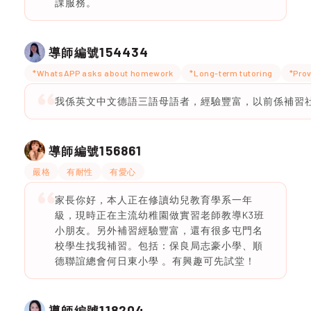
課服務。
154434
導師編號
*WhatsAPP asks about homework
*Long-term tutoring
*Prov
我係英文中文德語三語母語者，經驗豐富，以前係補習
156861
導師編號
嚴格
有耐性
有愛心
家長你好，本人正在修讀幼兒教育學系一年
級，現時正在主流幼稚園做實習老師教導K3班
小朋友。另外補習經驗豐富，還有很多屯門名
校學生找我補習。包括：保良局志豪小學、順
德聯誼總會何日東小學 。有興趣可先試堂！
118204
導師編號