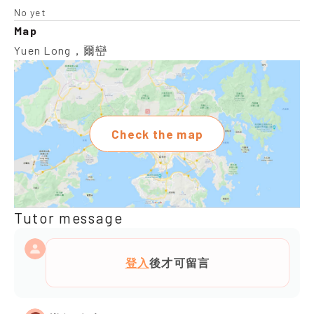
No yet
Map
Yuen Long，爾巒
Check the map
Tutor message
登入
後才可留言