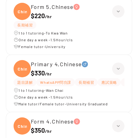
Form 5,Chinese
Chine
$220
/
hr
長期補習
1 to 1 tutoring-To Kwa Wan
One day a week -1.5Hour/cls
Female tutor-University
Primary 4,Chinese
Chine
$330
/
hr
題目講解
WhatsAPP問功課
長期補習
應試策略
解題思
1 to 1 tutoring-Wan Chai
One day a week -1.5Hour/cls
Male tutor/Female tutor-University Graduated
Form 4,Chinese
Chine
$350
/
hr