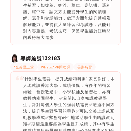
生補習，如拔萃、喇沙、華仁、嘉諾撒、瑪莉
諾、耀中等，語文方面能提升學生的閱讀理
解、寫作和會話能力，數理方面能提升邏輯及
解難能力，並提供大量練習和考試卷，及能針
對內容重點、考試技巧，保證學生能於短時間
內獲得極大進步
132183
導師編號
*全英語上堂
WhatsAPP問功課
長期補習
“針對學生需要，提升成績和興趣” 家長你好，本
人現就讀香港大學，成績優異，有多年的補習
經驗，曾授教過中、小學私補及補習社，亦有
教授幼稚園學生。 ✅希望以自身知識教導學
生，針對每個人學生的強弱項需要✅透過不同方
法，提升學生對學習的興趣✅可以全英上課或互
動教學模式✅亦會有耐性地幫助學生由唔識教到
識✅期望最重要能為學生提升成績，其中有學生
的成績在短短幾個月時間由15-20分進步至90分