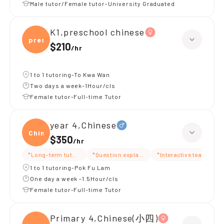
Male tutor/Female tutor-University Graduated
K1,preschool chinese
presc
$210
/
hr
1 to 1 tutoring-To Kwa Wan
Two days a week-1Hour/cls
Female tutor-Full-time Tutor
year 4,Chinese
Chine
$350
/
hr
*Long-term tutoring
*Question explanation
*Interactive teaching
1 to 1 tutoring-Pok Fu Lam
One day a week -1.5Hour/cls
Female tutor-Full-time Tutor
Primary 4,Chinese(小四)