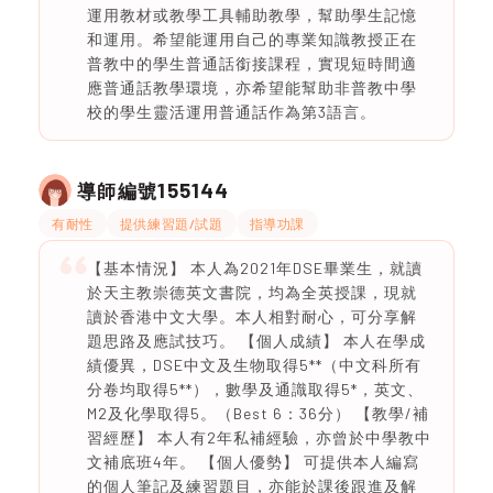
運用教材或教學工具輔助教學，幫助學生記憶
和運用。希望能運用自己的專業知識教授正在
普教中的學生普通話銜接課程，實現短時間適
應普通話教學環境，亦希望能幫助非普教中學
校的學生靈活運用普通話作為第3語言。
155144
導師編號
有耐性
提供練習題/試題
指導功課
【基本情況】 本人為2021年DSE畢業生，就讀
於天主教崇德英文書院，均為全英授課，現就
讀於香港中文大學。本人相對耐心，可分享解
題思路及應試技巧。 【個人成績】 本人在學成
績優異，DSE中文及生物取得5**（中文科所有
分卷均取得5**），數學及通識取得5*，英文、
M2及化學取得5。（Best 6：36分） 【教學/補
習經歷】 本人有2年私補經驗，亦曾於中學教中
文補底班4年。 【個人優勢】 可提供本人編寫
的個人筆記及練習題目，亦能於課後跟進及解