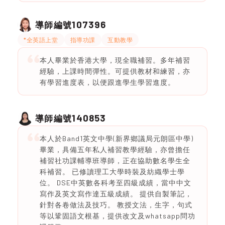
107396
導師編號
*全英語上堂
指導功課
互動教學
本人畢業於香港大學，現全職補習。多年補習
經驗，上課時間彈性。可提供教材和練習，亦
有學習進度表，以便跟進學生學習進度。
140853
導師編號
本人於Band1英文中學(新界鄉議局元朗區中學)
畢業，具備五年私人補習教學經驗，亦曾擔任
補習社功課輔導班導師，正在協助數名學生全
科補習。 已修讀理工大學時裝及紡織學士學
位。 DSE中英數各科考至四級成績，當中中文
寫作及英文寫作達五級成績。 提供自製筆記，
針對各卷做法及技巧。 教授文法，生字，句式
等以鞏固語文根基，提供改文及whatsapp問功