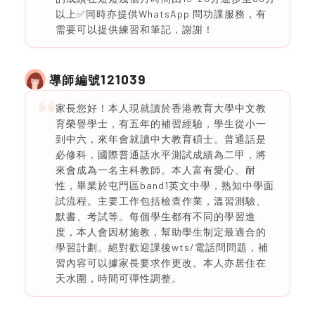
以上✅同時亦提供WhatsApp 問功課服務，有
需要可以提供練習和筆記，謝謝！
121039
導師編號
家長您好！本人現就讀於香港教育大學中文教
育榮譽學士，有五年的補習經驗，學生從小一
到中六，來年會就讀中大教育碩士。普通話是
必修科，國際普通話水平測試成績為二甲，將
來會成為一名主科教師。本人富有愛心、耐
性，畢業於屯門區band1英文中學，熟知中學面
試流程。主要工作包括檢查作業，溫習測驗、
默書、考試等。每個學生都有不同的學習進
度，本人會因材施教，幫助學生制定最適合的
學習計劃。絕對歡迎課後wts/電話問問題，補
習內容可以據家長要求作更改。本人亦居住在
天水圍，時間可彈性調整。