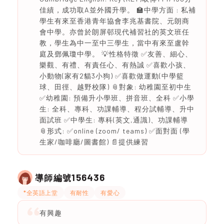
佳績，成功取A並外國升學。 🏫中學方面 : 私補
學生有來至香港青年協會李兆基書院、元朗商
會中學。亦曾於朗屏邨現代補習社的英文班任
教，學生為中一至中三學生，當中有來至盧幹
庭及鄧佩瓊中學。 💡性格特徵 ✅友善、細心、
樂觀、有禮、有責任心、有熱誠 ✅喜歡小孩、
小動物(家有2貓3小狗) ✅喜歡做運動(中學籃
球、田徑、越野校隊) 📎對象: 幼稚園至初中生
✅幼稚園: 預備升小學班、拼音班、全科 ✅小學
生: 全科、專科、功課輔導、程分試輔導、升中
面試班 ✅中學生: 專科(英文,通識)、功課輔導
📎形式: ✅online (zoom/ teams) ✅面對面 (學
生家/咖啡廳/圖書館) 📄提供練習
156436
導師編號
*全英語上堂
有耐性
有愛心
有興趣