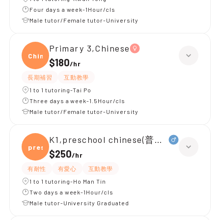
Four days a week-1Hour/cls
Male tutor/Female tutor-University
Primary 3,Chinese
Chine
$180
/
hr
長期補習
互動教學
1 to 1 tutoring-Tai Po
Three days a week-1.5Hour/cls
Male tutor/Female tutor-University
K1,preschool chinese(普通話)
presc
$250
/
hr
有耐性
有愛心
互動教學
1 to 1 tutoring-Ho Man Tin
Two days a week-1Hour/cls
Male tutor-University Graduated