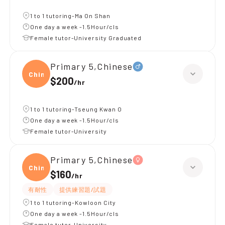
1 to 1 tutoring-Ma On Shan
One day a week -1.5Hour/cls
Female tutor-University Graduated
Primary 5,Chinese
Chine
$200
/
hr
1 to 1 tutoring-Tseung Kwan O
One day a week -1.5Hour/cls
Female tutor-University
Primary 5,Chinese
Chine
$160
/
hr
有耐性
提供練習題/試題
1 to 1 tutoring-Kowloon City
One day a week -1.5Hour/cls
Female tutor-University