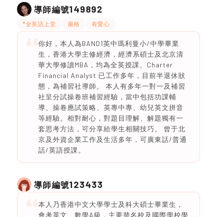
149892
導師編號
*全英語上堂
嚴格
有愛心
你好，本人為BAND1英中瑪利曼小/中學畢業
生，香港大學主修經濟，經濟系碩士及北京清
華大學修讀MBA，均為全英授課。Charter
Financial Analyst 已工作多年，目前半退休狀
態，為補習社導師。 本人有多年一對一及補習
社呈分試操卷班補習經驗，當中包括功課輔
導、操卷應試策略、英專中專、幼兒英文拼音
等經驗。相對耐心，對題目理解、解題獨有一
套思考方法，可分享給學生相關技巧。 曾于北
京及外資企業工作及生活多年，可廣東話/普通
話/英語授課。
123433
導師編號
本人乃香港中文大學學士及科大碩士畢業生，
會考英文、數學A級，主要替名校及國際學校學