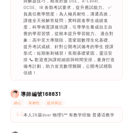
與解題技巧，精准對接 DSE、A-Level、
GCSE、IB 各類考試要求，提升應試能力。 ✅
負責任教學態度：為人極具耐性，溝通高效，
課後全天候解答疑問；實時跟進學生成績進
度，科學佈置課後功課，引導學生養成自主自
覺的學習習慣，從根本提升學習能力。 適合對
象：高中至大專階段，需鞏固數理生化基礎、
提升考試成績、針對公開考試備考的學生 授課
形式：短期衝刺補習 / 長期基礎鞏固，靈活安
排 📞 歡迎查詢課程細節與時間安排，量身打造
備考計劃，助力攻克數理難關，公開考試穩取
佳績！
168831
導師編號
細心
有耐性
提供筆記
本人26届dser 物理5** 有教学经验 普通话教学