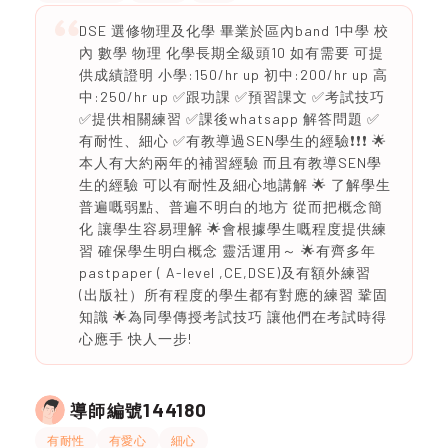
DSE 選修物理及化學 畢業於區內band 1中學 校
內 數學 物理 化學長期全級頭10 如有需要 可提
供成績證明 小學:150/hr up 初中:200/hr up 高
中:250/hr up ✅跟功課 ✅預習課文 ✅考試技巧
✅提供相關練習 ✅課後whatsapp 解答問題 ✅
有耐性、細心 ✅有教導過SEN學生的經驗❗️❗️❗️ 🌟
本人有大約兩年的補習經驗 而且有教導SEN學
生的經驗 可以有耐性及細心地講解 🌟 了解學生
普遍嘅弱點、普遍不明白的地方 從而把概念簡
化 讓學生容易理解 🌟會根據學生嘅程度提供練
習 確保學生明白概念 靈活運用～ 🌟有齊多年
pastpaper ( A-level ,CE,DSE)及有額外練習
(出版社）所有程度的學生都有對應的練習 鞏固
知識 🌟為同學傳授考試技巧 讓他們在考試時得
心應手 快人一步!
144180
導師編號
有耐性
有愛心
細心