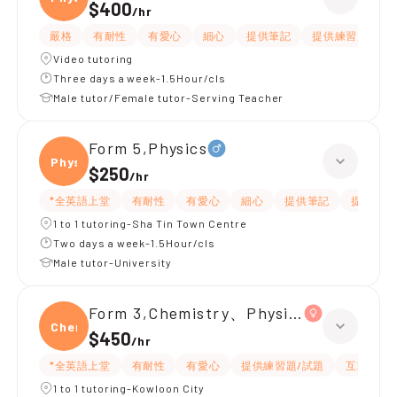
$400
/
hr
嚴格
有耐性
有愛心
細心
提供筆記
提供練習題/試題
Video tutoring
Three days a week-1.5Hour/cls
Male tutor/Female tutor-Serving Teacher
Form 5,Physics
Physi
$250
/
hr
*全英語上堂
有耐性
有愛心
細心
提供筆記
提供練習
1 to 1 tutoring-Sha Tin Town Centre
Two days a week-1.5Hour/cls
Male tutor-University
Form 3,Chemistry、Physics
Chemi
$450
/
hr
*全英語上堂
有耐性
有愛心
提供練習題/試題
互動教學
1 to 1 tutoring-Kowloon City