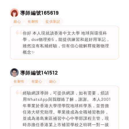
165619
導師編號
細心
有耐性
提供筆記
你好 本人現就讀香港中文大學 地球與環境科
學，dse物理拎5，能提供練習和超好用筆記，
雖然沒有私補經驗，但有信心能解釋複雜物理
概念✨
141512
導師編號
有耐性
有愛心
細心
經驗網課導師，可提供網課，如有需要，煩請
用WhatsApp與我聯絡了解，謝謝。 本人2001
年畢業於香港大學理學院地球科學系，並曾擔
任港大研究助理。畢業後成為全職補習教師，
並成為港島東區補習中心中學部課程主管，現
時亦擔任香港某上市補習學校之特聘一對一拔