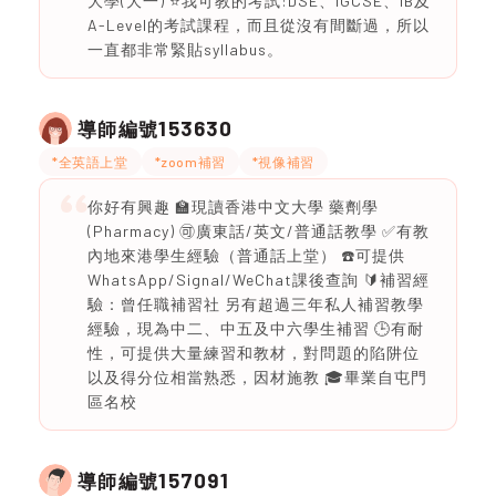
大學(大一) ⭐️我可教的考試:DSE、IGCSE、IB及
A-Level的考試課程，而且從沒有間斷過，所以
一直都非常緊貼syllabus。
153630
導師編號
*全英語上堂
*zoom補習
*視像補習
你好有興趣 🏫現讀香港中文大學 藥劑學
(Pharmacy) 🉑廣東話/英文/普通話教學 ✅有教
內地來港學生經驗（普通話上堂） ☎️可提供
WhatsApp/Signal/WeChat課後查詢 🔰補習經
驗：曾任職補習社 另有超過三年私人補習教學
經驗，現為中二、中五及中六學生補習 🕒有耐
性，可提供大量練習和教材，對問題的陷阱位
以及得分位相當熟悉，因材施教 🎓畢業自屯門
區名校
157091
導師編號