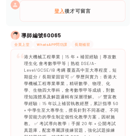
登入
後才可留言
60065
導師編號
全英上堂
WhatsAPP問功課
長期補習
港大機械工程畢業｜15 年 + 補習經驗｜專攻數
理生化 會考數學甲等｜熟稔 DSE/A-
Level/GCSE/IB 考綱 覆蓋高中至大專程度，短
期提分 / 長期鞏固皆可 ✅ 學歷與實力：香港大
學機械工程專業畢業，精研數學、物理、化
學、生物四大學科，會考數學甲等成績，對數
理知識體系及解題邏輯有深層理解。 ✅ 豐富教
學經驗：15 年以上補習執教經歷，累計指導 50
+ 中學生至大專學生，擅長針對不同基礎、不同
學習能力的學生制定個性化教學方案，因材施
教。 ✅ 考試導向教學：手握 20 年 + 公開考試
真題庫，配套專屬課後練習題，強化試題操練