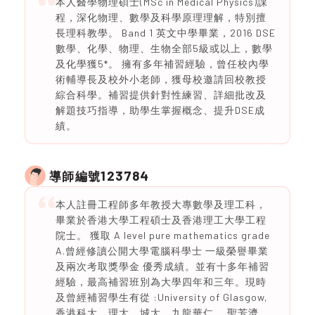
本人醫學物理碩士(MSc in Medical Physics)課
程，深化物理、數學及科學原理理解，特別擅
長理科教學。 Band 1 英文中學畢業，2016 DSE
數學、化學、物理、生物全部5級或以上，數學
及化學獲5*。 擁有多年補習經驗，曾任校內學
術輔導長及校外小老師，獲母校邀請回校教授
綜合科學。補習提供針對性練習、詳細批改及
解題技巧指導，助學生掌握概念、提升DSE成
績。
123784
導師編號
本人註冊工程師多年教授大專數學及理工科，
畢業於香港大學工程碩士及香港理工大學工程
院士。 獲取 A level pure mathematics grade
A.曾經修讀公開大學電腦科學士 一級榮譽畢業
及兩次考取獎學金 優秀成績。並有十多年補習
經驗，最高補習班別為大學四年和三年。現時
及曾經補習學生有從 :University of Glasgow,
香港科大，理大，城大，九龍華仁， 聖芳濟，