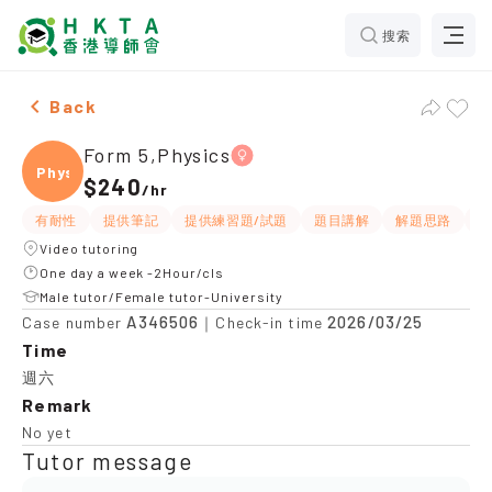
搜索
Female Form 5,Physics，Kwun Tong Tuition recommen
Back
Form 5,Physics
Physi
$240
/
hr
有耐性
提供筆記
提供練習題/試題
題目講解
解題思路
W
Video tutoring
One day a week -2Hour/cls
Male tutor/Female tutor-University
A346506
2026/03/25
Case number
｜Check-in time
Time
週六
Remark
No yet
Tutor message