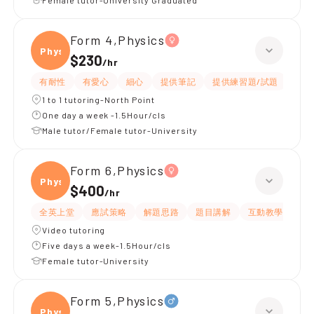
Female tutor-University Graduated
Form 4,Physics
Physi
$230
/
hr
有耐性
有愛心
細心
提供筆記
提供練習題/試題
指導
1 to 1 tutoring-North Point
One day a week -1.5Hour/cls
Male tutor/Female tutor-University
Form 6,Physics
Physi
$400
/
hr
全英上堂
應試策略
解題思路
題目講解
互動教學
有
Video tutoring
Five days a week-1.5Hour/cls
Female tutor-University
Form 5,Physics
Physi