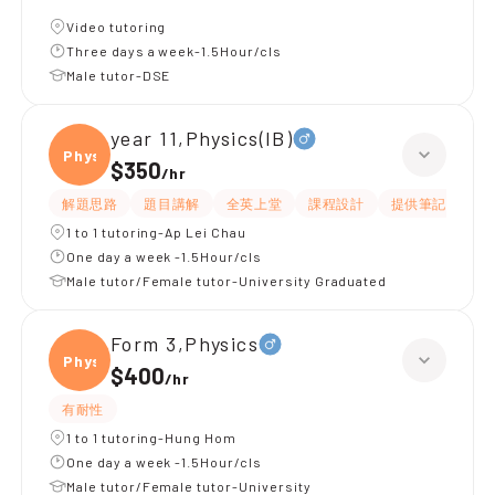
Video tutoring
Three days a week-1.5Hour/cls
Male tutor-DSE
year 11,Physics(IB)
Physi
$350
/
hr
解題思路
題目講解
全英上堂
課程設計
提供筆記
有
1 to 1 tutoring-Ap Lei Chau
One day a week -1.5Hour/cls
Male tutor/Female tutor-University Graduated
Form 3,Physics
Physi
$400
/
hr
有耐性
1 to 1 tutoring-Hung Hom
One day a week -1.5Hour/cls
Male tutor/Female tutor-University