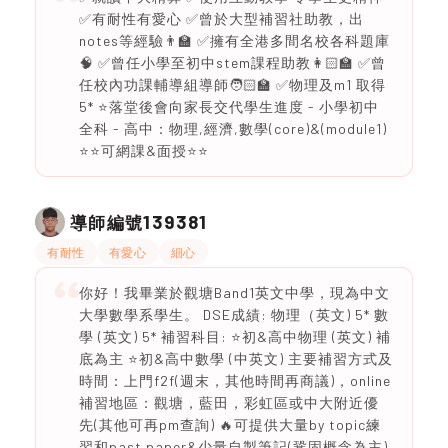
✅有耐性有愛心 ✅曾於大型補習社助教，出
notes等經驗👨‍🏫 ✅擁有全港多間名校各科題庫
🧠 ✅曾任小學至初中stem課程助教👩🏻‍🏫 ✅曾
任校內功課輔導組導師🧑🏻‍🏫 ✅物理及m1 取得
5* ⭐️落堂後會向家長交代學生進度 - 小學初中
全科 - 高中：物理,經濟,數學(core)&(module1)
⭐️⭐️可網課&面授⭐️⭐️
139381
導師編號
有耐性
有愛心
細心
你好！我畢業於觀塘Band1英文中學，現為中文
大學數學系學生。 DSE成績: 物理（英文) 5* 數
學 (英文) 5* 補習科目: ⭐️初&高中物理 (英文) 補
底為主 ⭐️初&高中數學 (中英文) 主要補習方式及
時間：上門f2f(週末，其他時間再商議)，online
補習地區：觀塘，藍田，彩虹區或中大附近優
先(其他可再pm查詢) 🔥可提供大量by topic練
習和past paper&少量自製筆記(鞏固概念為主)