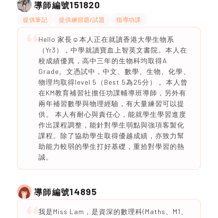
151820
導師編號
提供筆記
提供練習題/試題
指導功課
Hello 家長☺️本人正在就讀香港大學生物系
（Yr3），中學就讀寶血上智英文書院。本人在
校成績優異，高中三年的生物科均取得A
Grade。文憑試中，中文、數學、生物、化學、
物理均取得level 5（Best 5為25分） 。本人曾
在KM教育補習社擔任功課輔導班導師，另外有
兩年補習數學與物理經驗，有大量練習可以提
供。 本人有耐心與責任心，能就學生學習進度
作出課程調整，能針對學生弱點與強項客製化
課程。除了協助學生取得優越成績，亦致力幫
助能力較弱的學生打好基礎，重拾對學習的熱
誠。
14895
導師編號
我是Miss Lam，是資深的數理科(Maths、M1、