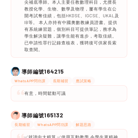
尖補底導師。本人主要任教數理科目，尤擅長
教授化學、生物、數學及物理，屢有學生在公
開考試奪佳績，包括HKDSE、IGCSE、UKAL及
IB等。 本人亦持有中國奧數教練員證書。提供
有系統練習題，個別科目可提供筆記，務求為
學生解決疑難，讓學生能有進步，考取佳績。
已申請性罪行記錄查核表，獲聘後可供家長索
取查閱。
164215
導師編號
WhatsAPP問功課
長期補習
應試策略
有意，時間鬆動可議
165132
導師編號
長期補習
WhatsAPP問功課
解題思路
✅就讀中大精算 ✅使用互動教學 令學生更精神