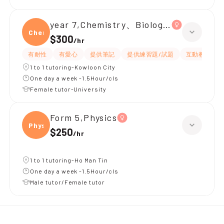
year 7,Chemistry、Biology、Physics
Chemi
$300
/
hr
有耐性
有愛心
提供筆記
提供練習題/試題
互動教學
1 to 1 tutoring-Kowloon City
One day a week -1.5Hour/cls
Female tutor-University
Form 5,Physics
Physi
$250
/
hr
1 to 1 tutoring-Ho Man Tin
One day a week -1.5Hour/cls
Male tutor/Female tutor