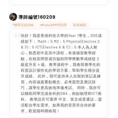
160209
導師編號
*輔導完成SBA
WhatsAPP問功課
長期補習
你好！我是香港科技大學的Year 1學生，DSE成
績如下： Math：5 M2：5 Physics(Elective 2
& 3)：5 ICT(Elective A & C)：5 本人為人耐
心，熟悉初中及高中課程，有過補習教學經
驗，在校其間曾成功協助同學將數學成績從 2
級提升至 4 級。教學過程中，我會因應學生的
程度設計個性化的學習方案，幫助學生穩步提
升成績。 此外，我可提供本人自製的筆記及練
習，內容涵蓋重點概念、必考題型及應試技
巧，讓學生更高效地準備考試。 同時，我亦可
以輔助同學完成各科的SBA，例如物理和ICT兩
科。 教學語言可選擇 中文、英文或普通話，靈
活配合學生需求。如果我的背景符合你的要
求，歡迎隨時聯絡我！