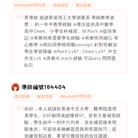
WhatsAPP問功課
長期補習
應試策略
男導師 就讀香港理工大學測量系 導師教學資
歷： 約一年半教學經驗 ❇️專注提供高中數學、
高中Chem、小學全科補習、IB Math ❇️提供筆
記 ❇️有教特殊需要學生經驗 ❇️有耐性同細心 有
心教學 ❇️明白同學唔明嘅concept 針對性解決
學生學習障礙 ❇️Math Lv5* , Chem Lv5*, 中文
作文Lv5 ❇️具教IB math 經驗 可以wts 問問題
🙋🏻
164404
導師編號
應試策略
解題思路
WhatsAPP問功課
你好，本人就讀於香港中文大學，醫學院護理
系學生。DSE物理成績獲得5*。並有大量補習經
驗，學生由中一到中六均有，並在補習後有明
顯進步。可提供各種解題思路和答題技巧，提
供練習和試卷。希望可獲得你的信任謝謝。