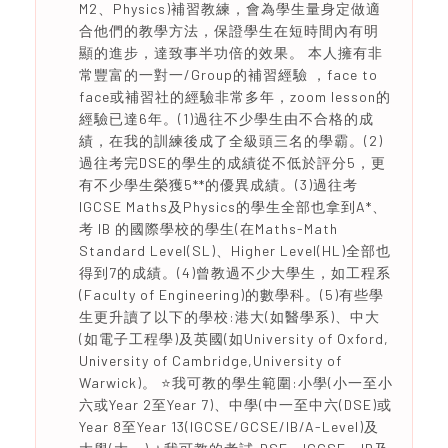
M2、Physics)補習教練，會為學生量身定做適
合他們的教學方法，保證學生在短時間內有明
顯的進步，達致事半功倍的效果。 本人擁有非
常豐富的一對一/Group的補習經驗 ，face to
face或補習社的經驗非常多年，zoom lesson的
經驗已達6年。(1)過往不少學生由不合格的成
績，在我的訓練後成了全級頭三名的學霸。(2)
過往考完DSE的學生的成績從不低於評分5，更
有不少學生榮獲5**的優異成績。(3)過往考
IGCSE Maths及Physics的學生全部也拿到A*、
考 IB 的國際學校的學生(在Maths-Math
Standard Level(SL)、Higher Level(HL)全部也
得到7的成績。(4)曾教過不少大學生，如工程系
(Faculty of Engineering)的數學科。(5)有些學
生更升讀了以下的學校:港大(如醫學系)、中大
(如電子工程學)及英國(如University of Oxford,
University of Cambridge,University of
Warwick)。 ⭐️我可教的學生範圍:小學(小一至小
六或Year 2至Year 7)、中學(中一至中六(DSE)或
Year 8至Year 13(IGCSE/GCSE/IB/A-Level)及