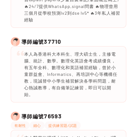
🔥24/7提供WhatsApp,signal問書 🔥物理曾用
三個月從學校預測lv2到dse lv5* 🔥3年私人補習
經驗
37710
導師編號
本人為香港科大本科生、理大碩士生，主修電
腦、統計、數學。數理化英語會考成績優良，
有五年全科、數理化和英語補習經驗，曾於小
童群益會、Informatics、再培訓中心等機構任
教，現誠替中小學生補習解決各學科問題，耐
心熱誠教導，有自備筆記練習，即日可以開
始。
76593
導師編號
有耐性
細心
提供練習題/試題