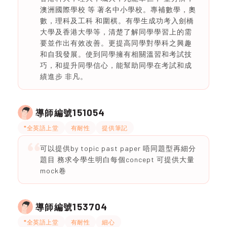
澳洲國際學校 等 著名中小學校。專補數學，奧
數，理科及工科 和圍棋。有學生成功考入劍橋
大學及香港大學等，清楚了解同學學習上的需
要並作出有效改善。更提高同學對學科之興趣
和自我發展。使到同學擁有相關溫習和考試技
巧，和提升同學信心，能幫助同學在考試和成
績進步 非凡。
151054
導師編號
*全英語上堂
有耐性
提供筆記
可以提供by topic past paper 唔同題型再細分
題目 務求令學生明白每個concept 可提供大量
mock卷
153704
導師編號
*全英語上堂
有耐性
細心