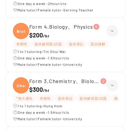
One day a week -2Hour/cls
Male tutor/Female tutor-Serving Teacher
Form 4,Biology、Physics
Biolo
$200
/
hr
有耐性
提供練習題/試題
提供筆記
題目講解
1 to 1 tutoring-Tin Shui Wai
One day a week -1.5Hour/cls
Male tutor/Female tutor-University
Form 3,Chemistry、Biology、Physics
Chemi
$300
/
hr
*港大優先
有耐性
提供筆記
提供練習題/試題
應試策略
1 to 1 tutoring-Hung Hom
One day a week -1.5Hour/cls
Male tutor/Female tutor-University