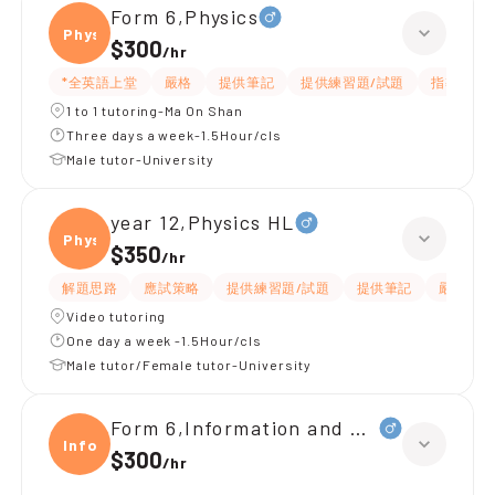
Form 6,Physics
Physi
$300
/
hr
*全英語上堂
嚴格
提供筆記
提供練習題/試題
指導功課
1 to 1 tutoring-Ma On Shan
Three days a week-1.5Hour/cls
Male tutor-University
year 12,Physics HL
Physi
$350
/
hr
解題思路
應試策略
提供練習題/試題
提供筆記
嚴格
Video tutoring
One day a week -1.5Hour/cls
Male tutor/Female tutor-University
Form 6,Information and Communica
Infor
$300
/
hr