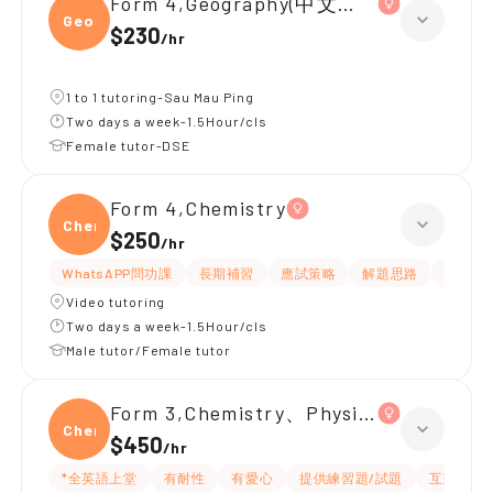
Form 4,Geography(中文卷)、Chemistr
Geogr
$230
/
hr
1 to 1 tutoring-Sau Mau Ping
Two days a week-1.5Hour/cls
Female tutor-DSE
Form 4,Chemistry
Chemi
$250
/
hr
WhatsAPP問功課
長期補習
應試策略
解題思路
題目講
Video tutoring
Two days a week-1.5Hour/cls
Male tutor/Female tutor
Form 3,Chemistry、Physics
Chemi
$450
/
hr
*全英語上堂
有耐性
有愛心
提供練習題/試題
互動教學