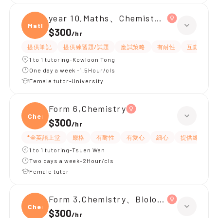
year 10,Maths、Chemistry、Biology
Maths
$300
/
hr
提供筆記
提供練習題/試題
應試策略
有耐性
互動教學
1 to 1 tutoring-Kowloon Tong
One day a week -1.5Hour/cls
Female tutor-University
Form 6,Chemistry
Chemi
$300
/
hr
*全英語上堂
嚴格
有耐性
有愛心
細心
提供練習題/
1 to 1 tutoring-Tsuen Wan
Two days a week-2Hour/cls
Female tutor
Form 3,Chemistry、Biology、Physics
Chemi
$300
/
hr