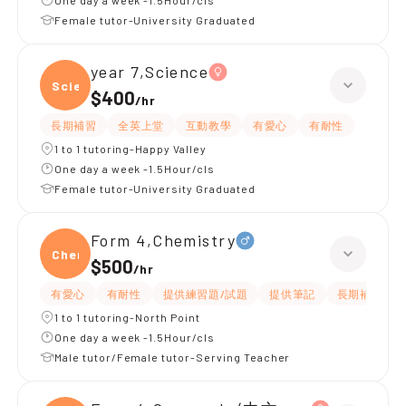
One day a week -1.5Hour/cls
Female tutor-University Graduated
year 7,Science
Scien
$400
/
hr
長期補習
全英上堂
互動教學
有愛心
有耐性
1 to 1 tutoring-Happy Valley
One day a week -1.5Hour/cls
Female tutor-University Graduated
Form 4,Chemistry
Chemi
$500
/
hr
有愛心
有耐性
提供練習題/試題
提供筆記
長期補習
1 to 1 tutoring-North Point
One day a week -1.5Hour/cls
Male tutor/Female tutor-Serving Teacher