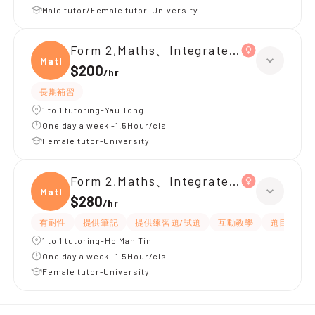
Male tutor/Female tutor-University
Form 2,Maths、Integrated Science
Maths
$200
/
hr
長期補習
1 to 1 tutoring-Yau Tong
One day a week -1.5Hour/cls
Female tutor-University
Form 2,Maths、Integrated Science
Maths
$280
/
hr
有耐性
提供筆記
提供練習題/試題
互動教學
題目講解
1 to 1 tutoring-Ho Man Tin
One day a week -1.5Hour/cls
Female tutor-University