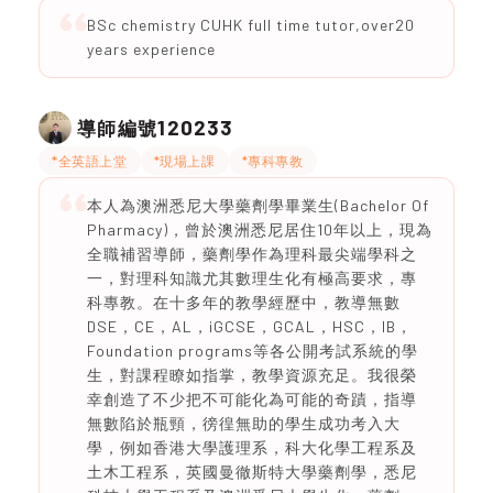
BSc chemistry CUHK full time tutor,over20
years experience
120233
導師編號
*全英語上堂
*現場上課
*專科專教
本人為澳洲悉尼大學藥劑學畢業生(Bachelor Of
Pharmacy)，曾於澳洲悉尼居住10年以上，現為
全職補習導師，藥劑學作為理科最尖端學科之
一，對理科知識尤其數理生化有極高要求，專
科專教。在十多年的教學經歷中，教導無數
DSE，CE，AL，iGCSE，GCAL，HSC，IB，
Foundation programs等各公開考試系統的學
生，對課程瞭如指掌，教學資源充足。我很榮
幸創造了不少把不可能化為可能的奇蹟，指導
無數陷於瓶頸，徬徨無助的學生成功考入大
學，例如香港大學護理系，科大化學工程系及
土木工程系，英國曼徹斯特大學藥劑學，悉尼