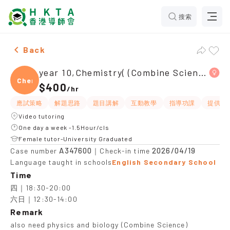
搜索
Female year 10,Chemistry( (Combine Science))，Lai Ch
Back
year 10,Chemistry( (Combine Science))
Chemi
$400
/
hr
應試策略
解題思路
題目講解
互動教學
指導功課
提供練
Video tutoring
One day a week -1.5Hour/cls
Female tutor-University Graduated
A347600
2026/04/19
Case number
｜Check-in time
Language taught in schools
English Secondary School
Time
四｜18:30-20:00

六日｜12:30-14:00
Remark
also need physics and biology (Combine Science)