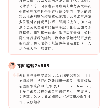
科技大學工程系及澳洲悉尼大學生化，藥劑，
化學系等等，現在也在為應屆考生之英文科及
生物物理化學科學生進行最後準備。本人的課
程以風趣幽默的精讀模式著稱，以及多年鑽研
多位理科名師獨門技巧，歸類並改良，加上自
創心法及親自編寫的精華筆記，創出公開考必
勝精髓。我對每一位學生進行深度分析，並針
對性進行課程的編制，務求在最短時間直接攻
破弱點，突化優勢；無論你學習進度如何，入
到心儀大學，無難度。
74395
導師編號
教育局註冊中學教師，現全職補習導師，可全
英語教授。持理科及電腦學士學位。豐富經驗
補國際學校高中 化學 及 Combined Science 。
十多年來及現在替來自聖保羅男女，男拔萃，
女拔萃，弘立，新加國際及KGV等學校學生補
習，成效顯著