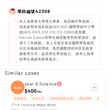
42308
導師編號
本人為香港大學博士畢業，為現職中學老師，
現為多間本地名校如DBS,DGS,國際學校中小學
如HKIS,GSIS,ESF,CIS,ICS,CDNIS及英國
Harrow School等學生補習數學和科學課程，超
過十二年經驗。 本人亦曾於著名國際學校補習
社任全職補習導師，熟悉國際課程內容並能掌
握教導方式，提高學生學習能力。 經本人指導
的學生成績有顯著進步。
Similar cases
year 9,Science
Scien
$400
/
hr
長期補習
全英上堂
提供練習題/試題
應試策略
解題思路
1 to 1 tutoring-Happy Valley