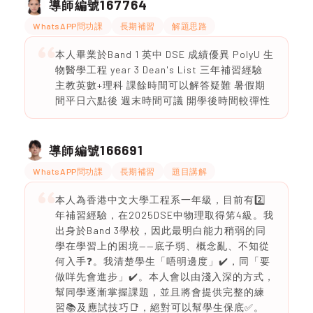
167764
導師編號
WhatsAPP問功課
長期補習
解題思路
本人畢業於Band 1 英中 DSE 成績優異 PolyU 生
物醫學工程 year 3 Dean's List 三年補習經驗
主教英數+理科 課餘時間可以解答疑難 暑假期
間平日六點後 週末時間可議 開學後時間較彈性
166691
導師編號
WhatsAPP問功課
長期補習
題目講解
本人為香港中文大學工程系一年級，目前有2️⃣
年補習經驗，在2025DSE中物理取得笫4級。我
出身於Band 3學校，因此最明白能力稍弱的同
學在學習上的困境——底子弱、概念亂、不知從
何入手❓️。我清楚學生「唔明邊度」✔️，同「要
做咩先會進步」✔️。本人會以由淺入深的方式，
幫同學逐漸掌握課題，並且將會提供完整的練
習📚及應試技巧📑，絕對可以幫學生保底✅️。