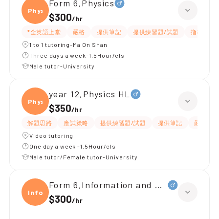
Form 6,Physics
Physi
$300
/
hr
*全英語上堂
嚴格
提供筆記
提供練習題/試題
指導功課
1 to 1 tutoring-Ma On Shan
Three days a week-1.5Hour/cls
Male tutor-University
year 12,Physics HL
Physi
$350
/
hr
解題思路
應試策略
提供練習題/試題
提供筆記
嚴格
Video tutoring
One day a week -1.5Hour/cls
Male tutor/Female tutor-University
Form 6,Information and Communica
Infor
$300
/
hr