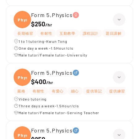
Form 5,Physics
Physi
$250
/
hr
長期補習
有耐性
互動教學
課程設計
題目講解
提供
1 to 1 tutoring-Kwun Tong
One day a week -1.5Hour/cls
Male tutor/Female tutor-University
Form 5,Physics
Physi
$400
/
hr
嚴格
有耐性
有愛心
細心
提供筆記
提供練習題/試題
Video tutoring
Three days a week-1.5Hour/cls
Male tutor/Female tutor-Serving Teacher
Form 5,Physics
Physi