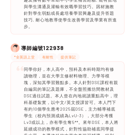
與學生溝通及灌輸有效嘅學習技巧。因材施教
針對學生弱點或長處培養學習興趣及提升答題
技巧, 耐心地教導使學生改善學習及學業有所進
步。
122938
導師編號
*全英語上堂
有耐性
提供筆記
同學你好，本人高中，預科及本科時期均有修
讀物理，並在大學主修材料物理、力學等模
塊，深知其學習難點多。本人針對DSE課程有親
自編寫的筆記及題庫，不全盤照搬坊間教材及
DSE過往試題。本人曾在內地就讀重點高中，理
科基礎紮實，以中文/英文授課皆可。本人門下
有約10個學生應考2025屆DSE，主力輔導補底
學生（校內預測成績為LvU-3），大部分考獲
Lv3或以上，亦有學生奪5**。來年DSE，本人將
延續成功的教學模式，針對性協助補底同學提