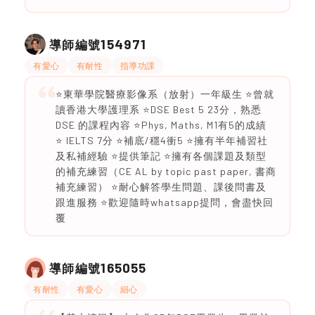
154971
導師編號
有愛心
有耐性
指導功課
⭐️東華學院醫療影像系（放射）一年級生 ⭐曾就
讀香港大學護理系 ⭐️DSE Best 5 23分，熟悉
DSE 的課程內容 ⭐️Phys, Maths, M1有5的成績
⭐ IELTS 7分 ⭐️補底/穩4衝5 ⭐️擁有半年補習社
及私補經驗 ⭐️提供筆記 ⭐️擁有各個課題及類型
的補充練習（CE AL by topic past paper, 書商
補充練習） ⭐️耐心解答學生問題、課後問書及
跟進服務 ⭐️歡迎隨時whatsapp提問，會盡快回
覆
165055
導師編號
有耐性
有愛心
細心