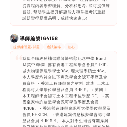
從課程內容學習理解、分析和思考, 並可提供練
習題, 幫助學生提升解題能力和掌握考試重點,
試題變得易懂易明，成績快速進步!
164158
導師編號
提供練習題/試題
應試策略
細心
我係全職經驗補習導師於鄧顯紀念中學(Band
1A英中)畢業, 擁有香港工程師學會會員MHKIE,
城大物理係理學學士BSc, 理大理學碩士MSc。
本人學歷均符合以下專業學會之認可學歷及會
員資格: • 香港工程師學會之材料, 建造, 土木工
程認可大學學位學歷及會員 MHKIE。 • 英國土
木工程師學會認可土木工程學位學歷ICE。 • 英
國皇家特許建造學會認可學位學歷及會員
MCIOB。 • 香港營造師學會認可大學學位學歷及
會員 MHKICM。 • 香港建築信息模擬學會認可學
歷及會員 MHKIBIM。 本人對學生補習有濃厚興
趣及擁有數年幫助中小學生補習經驗, 能有效地