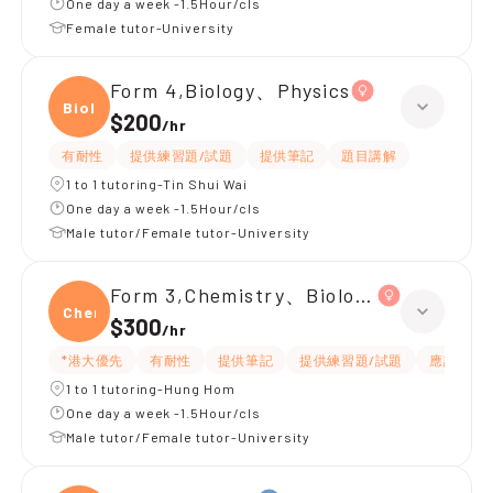
One day a week -1.5Hour/cls
Female tutor-University
Form 4,Biology、Physics
Biolo
$200
/
hr
有耐性
提供練習題/試題
提供筆記
題目講解
1 to 1 tutoring-Tin Shui Wai
One day a week -1.5Hour/cls
Male tutor/Female tutor-University
Form 3,Chemistry、Biology、Physics
Chemi
$300
/
hr
*港大優先
有耐性
提供筆記
提供練習題/試題
應試策略
1 to 1 tutoring-Hung Hom
One day a week -1.5Hour/cls
Male tutor/Female tutor-University