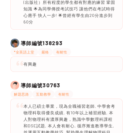
(出版社）所有程度的學生都有對應的練習 鞏固
知識 🌟為同學傳授考試技巧 讓他們在考試時得
心應手 快人一步! 🌟曾經有學生由20分進步到
60分
138293
導師編號
*全英語上堂
嚴格
有耐性
有興趣
30763
導師編號
解題思路
互動教學
有耐性
本人已碩士畢業，現為全職補習老師, 中學會考
物理科取得優良成績, 有10年以上補習經驗, 本
人對物理科有濃厚興趣，熟識中學數理科課程
和DSE試題, 本人會有耐心, 循序漸進教導學生,
並運用互動教學技巧, 幫助學生理解物理科目,