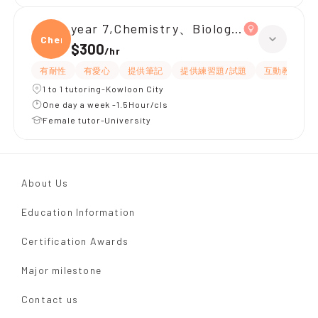
year 7,Chemistry、Biology、Physics
Chemi
$300
/
hr
有耐性
有愛心
提供筆記
提供練習題/試題
互動教學
1 to 1 tutoring-Kowloon City
One day a week -1.5Hour/cls
Female tutor-University
About Us
Education Information
Certification Awards
Major milestone
Contact us