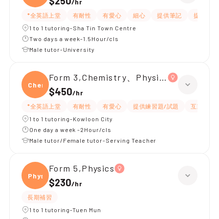
$250
/
hr
*全英語上堂
有耐性
有愛心
細心
提供筆記
提供練習
1 to 1 tutoring-Sha Tin Town Centre
Two days a week-1.5Hour/cls
Male tutor-University
Form 3,Chemistry、Physics
Chemi
$450
/
hr
*全英語上堂
有耐性
有愛心
提供練習題/試題
互動教學
1 to 1 tutoring-Kowloon City
One day a week -2Hour/cls
Male tutor/Female tutor-Serving Teacher
Form 5,Physics
Physi
$230
/
hr
長期補習
1 to 1 tutoring-Tuen Mun