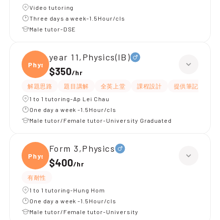
Video tutoring
Three days a week-1.5Hour/cls
Male tutor-DSE
year 11,Physics(IB)
Physi
$350
/
hr
解題思路
題目講解
全英上堂
課程設計
提供筆記
有
1 to 1 tutoring-Ap Lei Chau
One day a week -1.5Hour/cls
Male tutor/Female tutor-University Graduated
Form 3,Physics
Physi
$400
/
hr
有耐性
1 to 1 tutoring-Hung Hom
One day a week -1.5Hour/cls
Male tutor/Female tutor-University