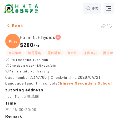
搜索
Female Form 5,Physics，Tuen Mun Tuition recommenda
Back
Form 5,Physics
Physi
$260
/
hr
應試策略
解題思路
題目講解
有耐性
提供筆記
提供練習
1 to 1 tutoring-Tuen Mun
One day a week -1.5Hour/cls
Female tutor-University
A347700
2026/04/21
Case number
｜Check-in time
Language taught in schools
Chinese Secondary School
tutoring address
Tuen Mun,大興花園
Time
三｜16:30-20:00
Remark