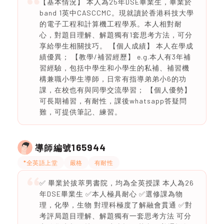
【基本情況】 本人為25年DSE畢業生，畢業於
band 1英中CASCCMC。現就讀於香港科技大學
的電子工程和計算機工程學系。本人相對耐
心，對題目理解、解題獨有1套思考方法，可分
享給學生相關技巧。 【個人成績】 本人在學成
績優異； 【教學/補習經歷】 e.g.本人有3年補
習經驗，包括中學生和小學生的私補、補習機
構兼職小學生導師，日常有指導弟弟小6的功
課，在校也有與同學交流學習； 【個人優勢】
可長期補習，有耐性，課後whatsapp答疑問
難，可提供筆記、練習。
165944
導師編號
*全英語上堂
嚴格
有耐性
✅ 畢業於拔萃男書院，均為全英授課 本人為26
年DSE畢業生 ✅本人極具耐心 ✅選修課為物
理，化學，生物 對理科極度了解融會貫通 ✅對
考評局題目理解、解題獨有一套思考方法 可分