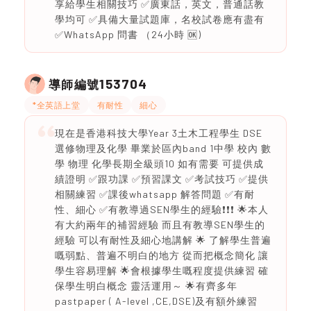
享給學生相關技巧 ✅廣東話，英文，普通話教
學均可 ✅具備大量試題庫，名校試卷應有盡有
✅WhatsApp 問書 （24小時 🆗)
153704
導師編號
*全英語上堂
有耐性
細心
現在是香港科技大學Year 3土木工程學生 DSE
選修物理及化學 畢業於區內band 1中學 校內 數
學 物理 化學長期全級頭10 如有需要 可提供成
績證明 ✅跟功課 ✅預習課文 ✅考試技巧 ✅提供
相關練習 ✅課後whatsapp 解答問題 ✅有耐
性、細心 ✅有教導過SEN學生的經驗❗️❗️❗️ 🌟本人
有大約兩年的補習經驗 而且有教導SEN學生的
經驗 可以有耐性及細心地講解 🌟 了解學生普遍
嘅弱點、普遍不明白的地方 從而把概念簡化 讓
學生容易理解 🌟會根據學生嘅程度提供練習 確
保學生明白概念 靈活運用～ 🌟有齊多年
pastpaper ( A-level ,CE,DSE)及有額外練習