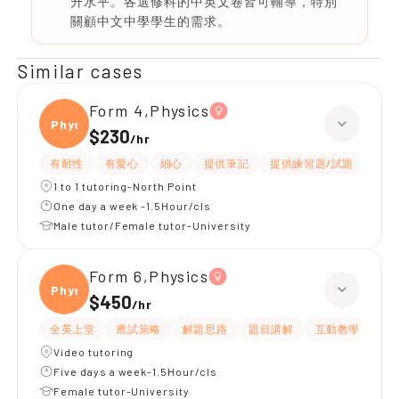
升水平。各選修科的中英文卷皆可輔導，特別
關顧中文中學學生的需求。
Similar cases
Form 4,Physics
Physi
$230
/
hr
有耐性
有愛心
細心
提供筆記
提供練習題/試題
指導
1 to 1 tutoring-North Point
One day a week -1.5Hour/cls
Male tutor/Female tutor-University
Form 6,Physics
Physi
$450
/
hr
全英上堂
應試策略
解題思路
題目講解
互動教學
有
Video tutoring
Five days a week-1.5Hour/cls
Female tutor-University