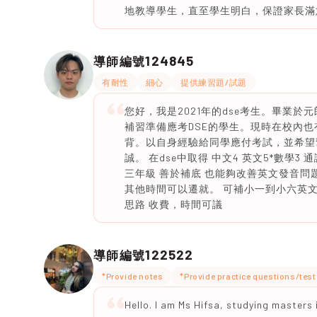
地教導學生，直至學生明白，保證家長滿
124845
導師編號
有耐性
細心
提供練習題/試題
您好，我是2021年的dse考生。畢業於元
補習準備應考DSE的學生。現時在校內
背。以自身經驗給同學應付考試，並希望
誠。 在dse中取得 中文4 英文5*數學3 通識
三年級 善於補底 也能夠改善英文發音問
其他時間可以遷就。 可補小一到小六英
思路 收費，時間可議
122522
導師編號
*Provide notes
*Provide practice questions/tes
Hello. I am Ms Hifsa, studying masters i