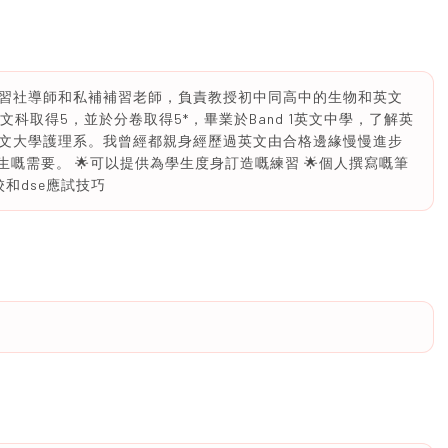
補習社導師和私補補習老師，負責教授初中同高中的生物和英文
英文科取得5，並於分卷取得5*，畢業於Band 1英文中學，了解英
文大學護理系。我曾經都親身經歷過英文由合格邊緣慢慢進步
生嘅需要。 🌟可以提供為學生度身訂造嘅練習 🌟個人撰寫嘅筆
校和dse應試技巧