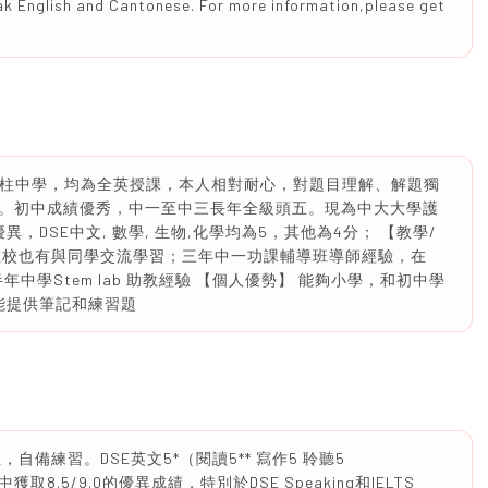
eak English and Cantonese. For more information,please get
會安柱中學，均為全英授課，本人相對耐心，對題目理解、解題獨
。初中成績優秀，中一至中三長年全級頭五。現為中大大學護
，DSE中文, 數學, 生物,化學均為5，其他為4分； 【教學/
在校也有與同學交流學習；三年中一功課輔導班導師經驗，在
中學Stem lab 助教經驗 【個人優勢】 能夠小學，和初中學
能提供筆記和練習題
備練習。DSE英文5*（閱讀5** 寫作5 聆聽5
中獲取8.5/9.0的優異成績，特別於DSE Speaking和IELTS