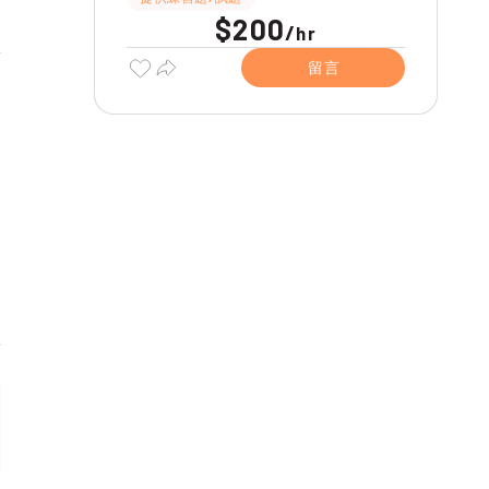
$200
/
hr
留言