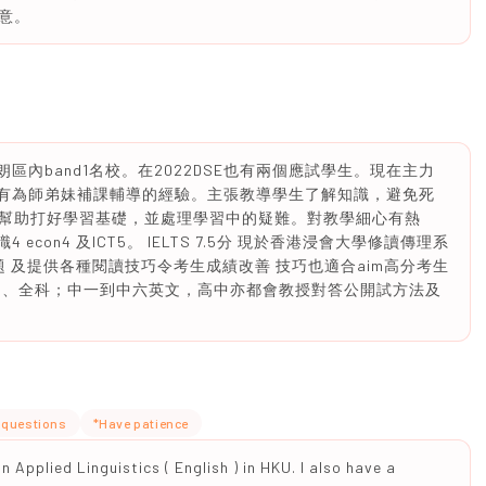
意。
朗區內band1名校。在2022DSE也有兩個應試學生。現在主力
也有為師弟妹補課輔導的經驗。主張教導學生了解知識，避免死
幫助打好學習基礎，並處理學習中的疑難。對教學細心有熱
4 econ4 及ICT5。 IELTS 7.5分 現於香港浸會大學修讀傳理系
題 及提供各種閱讀技巧令考生成績改善 技巧也適合aim高分考生
文、全科；中一到中六英文，高中亦都會教授對答公開試方法及
t questions
*Have patience
n Applied Linguistics ( English ) in HKU. I also have a