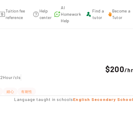
AI
Tuition fee
Help
Find a
Become a
Homework
reference
center
tutor
Tutor
Help
dation
$200
/
h
-2Hour/cls
細心
有耐性
Language taught in schools
English Secondary Schoo