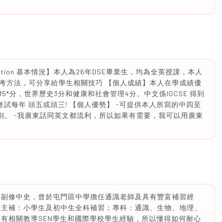
ormation 基本情況】本人為26年DSE畢業生，均為全英授課，本人
考方法，可分享給學生相關技巧 【個人成績】本人在學成績優
FS-BM5*分，世界歷史3分和健康和社會管理4分。中文係IGCSE 得到
，學校考試每年 頭五或頭三! 【個人優勢】 -可提供本人所寫的中四至
劃。 -我廣東話同英文都流利，所以如果有需要，我可以用廣東
 副修中史，曾於屯門區中學擔任通識老師及具有豐富補習經
 主補：小學生及初中生全科補習；專科：通識、生物、地理、
具有相關教導SEN學生和國際學校學生經驗，所以懂得如何耐心