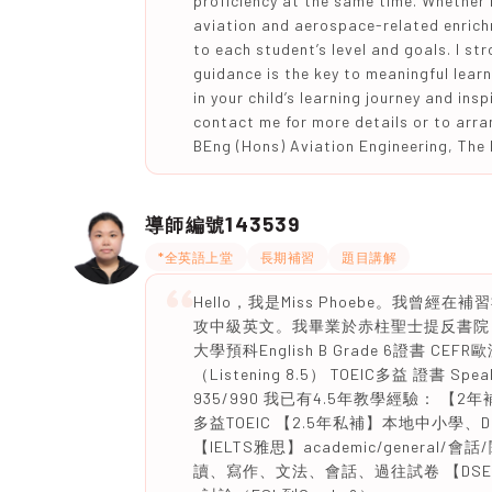
proficiency at the same time. Whether 
aviation and aerospace-related enrich
to each student’s level and goals. I st
guidance is the key to meaningful learn
in your child’s learning journey and insp
contact me for more details or to arra
BEng (Hons) Aviation Engineering, The
143539
導師編號
*全英語上堂
長期補習
題目講解
Hello，我是Miss Phoebe。我
攻中級英文。我畢業於赤柱聖士提反書院，
大學預科English B Grade 6證書 CEFR
（Listening 8.5） TOEIC多益 證書 Speaki
935/990 我已有4.5年教學經驗： 【
多益TOEIC 【2.5年私補】本地中小
【IELTS雅思】academic/genera
讀、寫作、文法、會話、過往試卷 【DSE