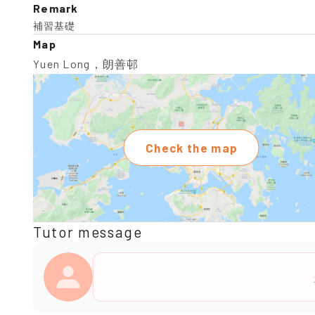
Remark
補習基礎
Map
Yuen Long，朗善邨
Check the map
Tutor message