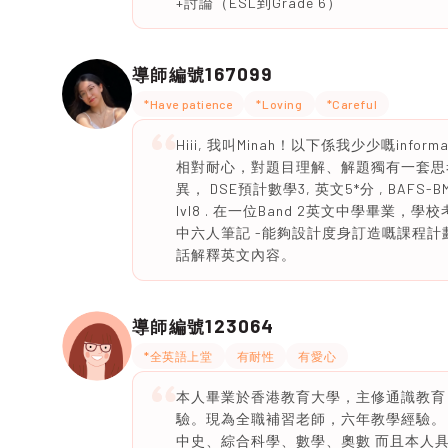
+討論（ESL到Grade 6）
167099
導師編號
*Have patience
*Loving
*Careful
Hiii, 我叫Minah！以下係我少少嘅inf
相對耐心，對題目理解、解題獨有一套思
異， DSE預計數學3, 英文5*分 , BA
lvl8 . 在一位Band 2英文中學畢業
中六人筆記 -能夠設計度身訂造嘅課程計
話解釋英文內容。
123064
導師編號
*全英語上堂
有耐性
有愛心
本人畢業於香港教育大學，主修通識教育
驗。現為全職補習老師，六年教學經驗。
中史、綜合科學、數學、奧數 而且本人