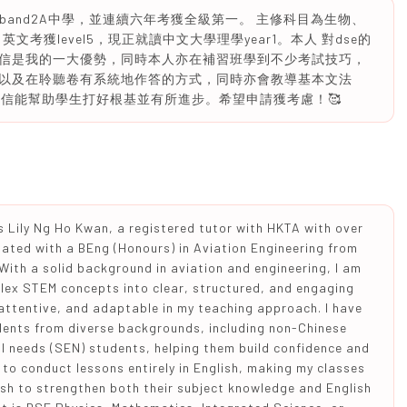
區band2A中學，並連續六年考獲全級第一。 主修科目為生物、
，英文考獲level5，現正就讀中文大學理學year1。本人 對dse的
信是我的一大優勢，同時本人亦在補習班學到不少考試技巧，
以及在聆聽卷有系統地作答的方式，同時亦會教導基本文法
，相信能幫助學生打好根基並有所進步。希望申請獲考慮！🥰
 Lily Ng Ho Kwan, a registered tutor with HKTA with over
duated with a BEng (Honours) in Aviation Engineering from
With a solid background in aviation and engineering, I am
ex STEM concepts into clear, structured, and engaging
 attentive, and adaptable in my teaching approach. I have
dents from diverse backgrounds, including non-Chinese
l needs (SEN) students, helping them build confidence and
to conduct lessons entirely in English, making my classes
ish to strengthen both their subject knowledge and English