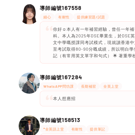
167558
導師編號
細心
有耐性
提供練習題/試題
你好☺️本人有一年補習經驗，曾任一年
科。本人為2025年DSE畢業生，於DSE
文中學嘅授課同考試模式，現就讀香港中
至考試取得80-90分嘅成績，所以明白學
記（有常用英文單字和句式） 🌟 著重學
167284
導師編號
WhatsAPP問功課
長期補習
全英上堂
本人想應招
158513
導師編號
*全英語上堂
有耐性
提供筆記