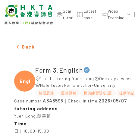
Star
Latest
Video
tutor
case
Teaching
Male Form 3,English，Yuen Long Tuition recommen
Back
Form 3,English
1 to 1 tutoring-Yuen Long
One day a week 
Engli
Male tutor/Female tutor-University
解題思路
題目講解
提供練習題/試題
提供筆記
A348595
2026/05/07
Case number
｜Check-in time
tutoring address
Yuen Long,朗善邨
Time
日｜10:00-15:00