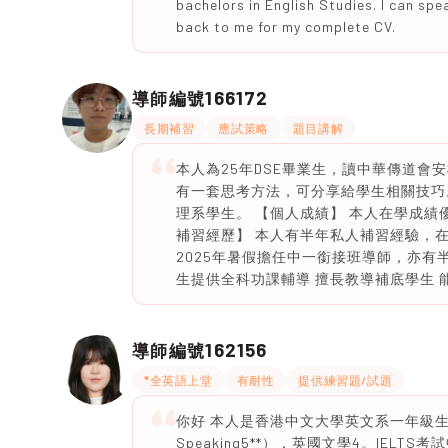
bachelors in English Studies. I can sp
back to me for my complete CV.
166172
導師編號
長期補習
應試策略
題目講解
本人為25年DSE畢業生，讀中華傳道
有一套思考方法，可分享給學生相關技巧
理系學生。 【個人成績】 本人在學成績優異
補習經歷】 本人有半年私人補習經驗，
2025年暑假擔任中一銜接班導師，亦有半年
生提供全科功課輔導 擅長教導補底學生 
162156
導師編號
*全英語上堂
有耐性
提供練習題/試題
你好 本人是香港中文大學英文系一年級生，自
Speaking5**），英國文學4。IELTS考試