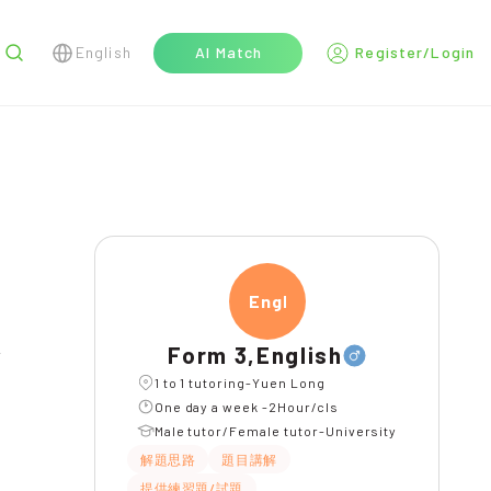
English
AI Match
Register/Login
r
Engli
Form 3,English
l
1 to 1 tutoring-Yuen Long
One day a week -2Hour/cls
Male tutor/Female tutor-University
解題思路
題目講解
提供練習題/試題