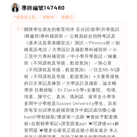
147480
導師編號
*全英語上堂
有耐性
有愛心
關懷學生朋友的教育同伴 ️呈分試l留學l升學面試
l興趣班l專科補習班 ✅ 公務員綜合招聘考試及
《基本法及香港國安法》測試 ✅Phonics班 ✅劍
橋英語考試 ✅大學設計及攝影專科補習班 ✅小
三至中六專科補習班 ✅中小學升學面試 ✅繪畫
班（不同課程及等级，歡迎查詢） ✅珠心算
（不同課程及等级，歡迎查詢） ✅日文N5-N1課
程（不同課程及等级，歡迎查詢）⭐️大量香港無
的日文筆記及練習 ✅大學設計及攝影，論文輔
導班 任教經驗：St.Clare小學+女書院、 培僑、
培基、陳守仁、真光、瑪利諾、拔萃女小學等
多間中小學校及Sussex University學生。目前
所有呈分試學生經補習後升中面試成功獲心儀
band1學校錄取/獲派第一志願 💓會給予配套教
材+自製精華筆記+課堂跟進ppt 💓可課後wts解
答問題 💓獲多位家長正面反饋小朋友進步 本人
持有心理學證書，有助了解學生的學習情況進