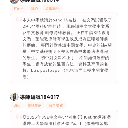
有耐性
細心
提供筆記
本人中學就讀於band 1A名校， 在文憑試獲取了
2科5**兩科5*的佳績， 現修讀中文大學中文系
及中文教育 輔修特殊教育。 正在申請SEN教育
文憑，望能教導所有學生以及成為正職老師前
的磨練。 專門針對修讀中國文學、中史的補4望
星；中文基礎明明不差卻在高中未能適應課程
的學生。 初中對文科不上手，不知如何溫習的
學生，皆有成套的溫習方法、資料及齊備的名
校、DSE pastpaper（包括市面上極少的文學
卷）
164017
導師編號
細心
應試策略
題目講解
💥2025年DSE中文科5**考生 💥 18歲 女導師 香
港理工大學應用社會科學 Year1 （優先補習地