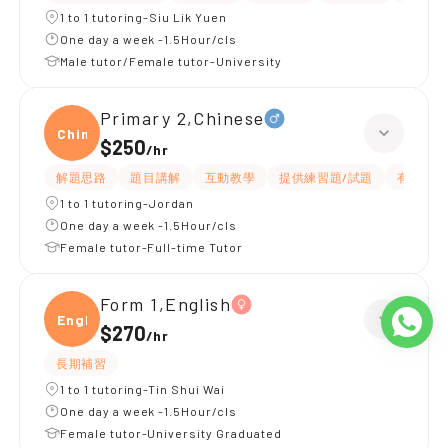
1 to 1 tutoring-Siu Lik Yuen
One day a week -1.5Hour/cls
Male tutor/Female tutor-University
Primary 2,Chinese
Chine
$250
/
hr
解題思路
題目講解
互動教學
提供練習題/試題
有愛心
1 to 1 tutoring-Jordan
One day a week -1.5Hour/cls
Female tutor-Full-time Tutor
Form 1,English
Engli
$270
/
hr
長期補習
1 to 1 tutoring-Tin Shui Wai
One day a week -1.5Hour/cls
Female tutor-University Graduated