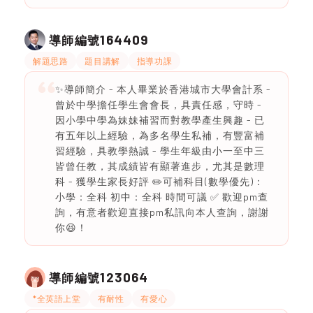
164409
導師編號
解題思路
題目講解
指導功課
✨導師簡介 - 本人畢業於香港城市大學會計系 -
曾於中學擔任學生會會長，具責任感，守時 -
因小學中學為妹妹補習而對教學產生興趣 - 已
有五年以上經驗，為多名學生私補，有豐富補
習經驗，具教學熱誠 - 學生年級由小一至中三
皆曾任教，其成績皆有顯著進步，尤其是數理
科 - 獲學生家長好評 ✏️可補科目(數學優先)：
小學：全科 初中：全科 時間可議 ✅ 歡迎pm查
詢，有意者歡迎直接pm私訊向本人查詢，謝謝
你😆！
123064
導師編號
*全英語上堂
有耐性
有愛心