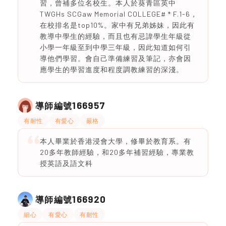
習，曾補多位名校生。本人於葵青區英中
TWGHs SCGaw Memorial COLLEGE# * F.1-6，
在校排名是top10%。家中有兄弟姊妹，因此有
教導中學生的經驗，而且也有忌諱學生年級從
小學一年級至到中學三年級，因此知道如何引
導他們學習。會自己準備練習及筆記，亦會因
應學生的學習進度和程度調教練習的深淺。
166957
導師編號
有耐性
有愛心
嚴格
本人畢業於香港浸會大學，修畢於教育系。有
20多年教師經驗，和20多年補習經驗，專業教
授英語及語文科
166920
導師編號
細心
有愛心
有耐性