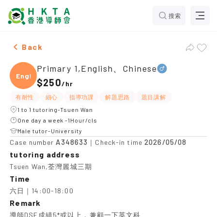
搜索
Male Primary 1,English、Chinese，Tsuen Wan Tuition 
Back
Primary 1,English、Chinese
Engli
$250
/
hr
有耐性
細心
指導功課
解題思路
題目講解
1 to 1 tutoring-Tsuen Wan
One day a week -1Hour/cls
Male tutor-University
A348633
2026/05/08
Case number
｜Check-in time
tutoring address
Tsuen Wan,荃灣麗城三期
Time
六日｜14:00-18:00
Remark
導師DSE成績5*或以上，兼顧一下英文科