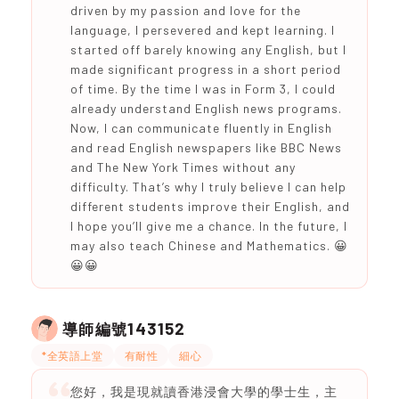
driven by my passion and love for the
language, I persevered and kept learning. I
started off barely knowing any English, but I
made significant progress in a short period
of time. By the time I was in Form 3, I could
already understand English news programs.
Now, I can communicate fluently in English
and read English newspapers like BBC News
and The New York Times without any
difficulty. That’s why I truly believe I can help
different students improve their English, and
I hope you’ll give me a chance. In the future, I
may also teach Chinese and Mathematics. 😀
😀😀
143152
導師編號
*全英語上堂
有耐性
細心
您好，我是現就讀香港浸會大學的學士生，主