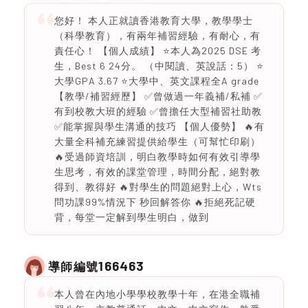
您好！ 本人正就讀香港教育大學，教學學士
（科學教育），有兩年補習經驗，有耐心，有
責任心！ 【個人成績】 ⭐️本人為2025 DSE 考
生，Best 6 24分。 （中閱讀、英說話：5） ⭐️
大學GPA 3.67 ⭐️大學中、英文課程全A grade
【教學/補習經歷】 ✅曾做過一年義補/私補 ✅
有到校教大班的經驗 ✅曾擔任大型補習社助教
✅能掌握與學生溝通的技巧 【個人優勢】 🔥有
大量全科補充練習提供給學生（可幫忙印刷）
🔥受過師資培訓，明白教學時如何有效引導學
生思考，有效的課堂管理，時間分配，絕對教
得到、教得好 🔥對學生的問題絕對上心，Wts
問功課99%情況下 秒回解答你 🔥拒絕死記硬
背，每堂一定解到學生明白，做到
166463
導師編號
本人曾在內地小學學校教學十年，在港全職補