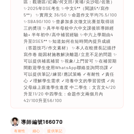
區：觀塘區/紅磡/何文田/黃埔/尖沙咀/佐敦）
✨2025年DSE考生 ✨中文5**（閱讀5*/寫作
5**） ✨實用文 36/50 ✨命題作文平均75.5/100
✨SBA90/100 ✨曾參加多次徵文比賽並取得頭
三的奬項 ✨具半年母校中六中文課後班導師經
驗+ 半年初中/高中補習經驗 ✨中六上學期由4
升至DSE5** ✨知道如何在短時間內提升成績
（答題技巧/作文素材） ✨本人在較擅長記描抒
寫作卷 能因材施教解決離題/立意不足的問題 ✨
可以提供補底補習 ✨視象/上門皆可 ✨在補習期
間歡迎學生使用WhatsApp聯絡並詢問功課 ✓
可以提供筆記/練習/應試策略 ✓有耐性 ✓責任
心 ✓理解學生需求 ✓培養中文的學習習慣 ✓向
父母線上跟進學生進度 中二學生：文言文4/20
升至11/20 中四學生：命題作文兩個月內
42/100升至56/100
166070
導師編號
有耐性
細心
提供筆記