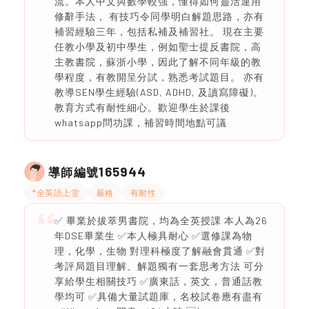
流。本人中文與數學較強，懂得如何靈活運用
修辭手法， 有技巧令同學明白解題思路，亦有
補習經驗三年，包括私補及補習社。 現在主要
任教小學及初中學生，例如聖士提反書院，高
主教書院，蘇浙小學，因此了解不同年級的教
學程度，有教開呈分試，熟悉考試題目。 亦有
教導SEN學生經驗(ASD, ADHD, 及讀寫障礙)。
教育方式有耐性細心。歡迎學生於課後
whatsapp問功課，補習時間地點可議
165944
導師編號
*全英語上堂
嚴格
有耐性
✅ 畢業於拔萃男書院，均為全英授課 本人為26
年DSE畢業生 ✅本人極具耐心 ✅選修課為物
理，化學，生物 對理科極度了解融會貫通 ✅對
考評局題目理解、解題獨有一套思考方法 可分
享給學生相關技巧 ✅廣東話，英文，普通話教
學均可 ✅具備大量試題庫，名校試卷應有盡有