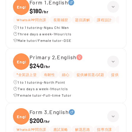
Form 1,English
Engli
$180
/
hr
WhatsAPP問功課
長期補習
題目講解
課程設計
指導功
1 to 1 tutoring-Ngau Chi Wan
Three days a week-1Hour/cls
Male tutor/Female tutor-DSE
Primary 2,English
Engli
$240
/
hr
*全英語上堂
有耐性
細心
提供練習題/試題
提供筆記
1 to 1 tutoring-North Point
Two days a week-1Hour/cls
Female tutor-Full-time Tutor
Form 3,English
Engli
$200
/
hr
WhatsAPP問功課
應試策略
解題思路
指導功課
提供練