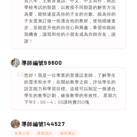
習八年，主教普通話、中文、中文寫作，熟悉
學校考試的類題，以教授不同類題的解答方法
為要，能快速提高你的子女的分數。能為你的
子女度身訂做一份適合他的教材，使他穩健進
步，並能提升他的自信心和興趣，希望你能給
我機會，讓我和你的小朋友成為亦師亦友，謝
謝！
99600
導師編號
您好！我是一位專業的普通話老師，了解學生
的需求和水平：在開始教學之前，評估學生的
語言能力和學習目標。這樣可以制定一個適合
學生的教學計劃，確保教學的有效性。 星期六
下午3：00～4：00課時費350塊
144527
導師編號
全英上堂
課程設計
提供筆記