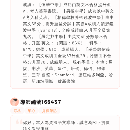
成績： 【伍華中學】成功由英文不合格提升至
A，考入英華書院。 【男拔中學】成功以中英文
A考入精英班。 【柏德學校升鄧鏡波中學】由中
英文55分，提升至呈分試中英皆A成績入讀鄧鏡
波中學（Band 1B)，全級成績由50升至全級第
九名。 【羅定邦中學】由英文50分數學不合
格，升至 英文：（閱讀：86%）；科學：
84%；數學：81%，成績驕人。 【基督教信義
中學】英文成績由全級67升至29，聆聽由不合
格37升至78，成績驕人。 現有學員： 本地：男
拔、喇沙、英華、皇仁、培僑、德信、鄧肇
堅、三育 國際：Stamford、滬江維多利亞、哈
羅、新加坡國際、啟新書院
166437
導師編號
嚴格
細心
提供筆記
你好，本人為資深語文導師，誠意為閣下提供
語文教學服務。