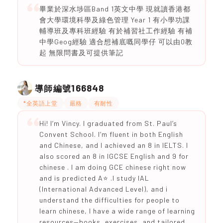
畢業於深水埗區Band 1英文中學 現就讀香港都
會大學環境科學及綠色管理 Year 1 有小學功課
輔導班及專科班經驗 有於補習社工作經驗 有補
中學Geog經驗 適合想補底嘅同學仔 可以由0教
起 無限問書及可提供筆記
166848
導師編號
*全英語上堂
嚴格
有耐性
Hi! I’m Vincy. I graduated from St. Paul’s
Convent School. I’m fluent in both English
and Chinese, and I achieved an 8 in IELTS. I
also scored an 8 in IGCSE English and 9 for
chinese . I am doing GCE chinese right now
and is predicted A⭐️ .I study IAL
(International Advanced Level), and i
understand the difficulties for people to
learn chinese, I have a wide range of learning
resources—books, exercises, and tailored