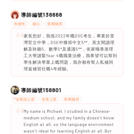
136668
導師編號
有耐性
細心
長期補習
家長您好，我係2022年嘅DSE考生，畢業於荃
灣官立中學，DSE中獲得中文5**、英文閱讀理
解及聆聽5、數學5*及通識5**，依家喺香港理
工大學讀緊Year 4嘅職業治療，我希望可以幫到
學生解決學業上嘅問題，我亦都有幫人私補同
埋返補習社嘅4年經驗。
158801
導師編號
*全英語上堂
全英上堂
長期補習
My name is Michael. I studied in a Chinese-
medium school, and my family doesn’t know
English at all, so the language environment
wasn’t ideal for learning English at all. But