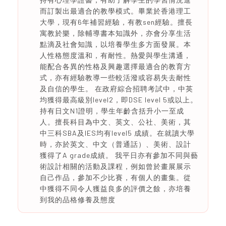
而訂製出最適合的教學模式。畢業於香港理工
大學，現有6年補習經驗，有教sen經驗。擅長
寓教於樂，除輔導書本知識外，亦會分享生活
點滴及社會知識，以培養學生多方面發展。本
人性格態度溫和，有耐性。熱愛與學生溝通，
能配合各異的性格及興趣選擇最適合的教育方
式，亦有經驗教導一些較活潑或容易失去耐性
及自信的學生。 在政府綜合招聘考試中，中英
均獲得最高級別level2，即DSE level 5或以上。
持有日文N1證明，學生年齡含括升小一至成
人。擅長科目為中文、英文、公社、美術，其
中三科SBA及IES均有level5 成績。在就讀大學
時，亦於英文、中文（普通話）、美術、設計
獲得了A grade成績。 我平日亦有參加不同與藝
術設計相關的活動及課程，例如曾於畫展展示
自己作品，參加不少比賽，有個人的畫集。從
中獲得不同令人獲益良多的評價之餘，亦培養
到我的品格修養及態度