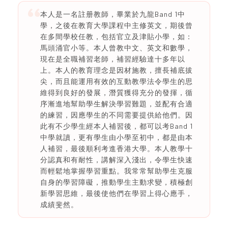
本人是一名註册教師，畢業於九龍Band 1中
學，之後在教育大學課程中主修英文，期後曾
在多間學校任教，包括官立及津貼小學，如：
馬頭涌官小等。本人曾教中文、英文和數學，
現在是全職補習老師，補習經驗達十多年以
上。本人的教育理念是因材施教，擅長補底拔
尖，而且能運用有效的互動教學法令學生的思
維得到良好的發展，潛質獲得充分的發揮，循
序漸進地幫助學生解決學習難題，並配有合適
的練習，因應學生的不同需要提供給他們。因
此有不少學生經本人補習後，都可以考Band 1
中學就讀，更有學生由小學至初中，都是由本
人補習，最後順利考進香港大學。本人教學十
分認真和有耐性，講解深入淺出，令學生快速
而輕鬆地掌握學習重點。我常常幫助學生克服
自身的學習障礙，推動學生主動求變，積極創
新學習思維，最後使他們在學習上得心應手，
成績斐然。