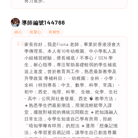
努力進步。
144766
導師編號
細心
有愛心
有耐性
家長你好，我是Fiona 老師，畢業於香港浸會大
學傳理系。本人有10年幼稚園、中小學私人及
小組補習經驗，擅長補底 / 不專心 / SEN 學
生，耐心指導，專注幫助基礎較弱的學生補底
追上進度，曾於教育局工作，熟悉最新教學及
升學政策 專補科目： - 幼稚園：全科 - 小學：
全科（特別專長：中文、數學、科學、常識） -
初中：西史、地理、科學、 生物、化學、生社
- 高中：公民與社會發展、西史 🧠 教學方法：
🔸熟悉學生們最新潮流，用潮流輕鬆帶入課
堂，擺脫對補習的傳統沉悶觀念 🔸把知識融入
日常生活，令學生知道自己學有所用，拒絕
「唔知學嚟有咩用」的想法 🔸運用「想像記憶
法」令學習更容易記得，讓學生自己創造尊屬