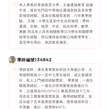
本人畢業於香港教育大學，主修通識教育 副修
中史，曾於屯門區中學擔任通識老師及具有豐
富補習經驗。現為全職補習老師，六年教學經
驗。 主補：小學生及初中生全科補習；專科：
通識、生物、地理、中史、綜合科學、數學、
奧數 而且本人具有相關教導SEN學生和國際學
校學生經驗，所以懂得如何耐心地教導學生，
直至學生明白，保證家長滿意。
134642
導師編號
導師資料：潘在勇畢業於科技大學會計系，大
學期間幫助小一至中七學生補習，成立過補習
社，私人上門補習經驗豐富。 畢業後，一邊任
職股票經紀，一邊在沙田明愛夜校教會計六
年，之後再在HKUSPACE 教股票投資十三年，
現在在工聯會教股票投資，教學經驗豐富，並
且出版了五本股票投资書籍。擅長補習科目：
中英數，會計，經濟和BAFS。