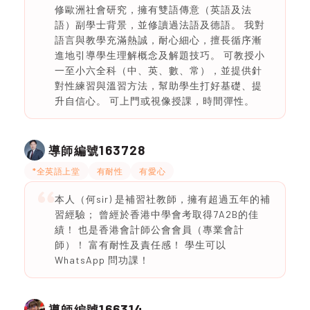
修歐洲社會研究，擁有雙語傳意（英語及法
語）副學士背景，並修讀過法語及德語。 我對
語言與教學充滿熱誠，耐心細心，擅長循序漸
進地引導學生理解概念及解題技巧。 可教授小
一至小六全科（中、英、數、常），並提供針
對性練習與溫習方法，幫助學生打好基礎、提
升自信心。 可上門或視像授課，時間彈性。
163728
導師編號
*全英語上堂
有耐性
有愛心
本人（何sir) 是補習社教師，擁有超過五年的補
習經驗； 曾經於香港中學會考取得7A2B的佳
績！ 也是香港會計師公會會員（專業會計
師）！ 富有耐性及責任感！ 學生可以
WhatsApp 問功課！
166314
導師編號