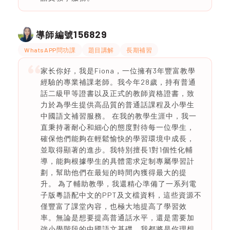
156829
導師編號
WhatsAPP問功課
題目講解
長期補習
家长你好，我是Fiona，一位擁有3年豐富教學
經驗的專業補課老師。我今年28歲，持有普通
話二級甲等證書以及正式的教師資格證書，致
力於為學生提供高品質的普通話課程及小學生
中國語文補習服務。 在我的教學生涯中，我一
直秉持著耐心和細心的態度對待每一位學生，
確保他們能夠在輕鬆愉快的學習環境中成長，
並取得顯著的進步。我特別擅長1對1個性化輔
導，能夠根據學生的具體需求定制專屬學習計
劃，幫助他們在最短的時間內獲得最大的提
升。 為了輔助教學，我還精心準備了一系列電
子版粵語配中文的PPT及文檔資料，這些資源不
僅豐富了課堂內容，也極大地提高了學習效
率。無論是想要提高普通話水平，還是需要加
強小學階段的中國語文基礎，我都將是你理想