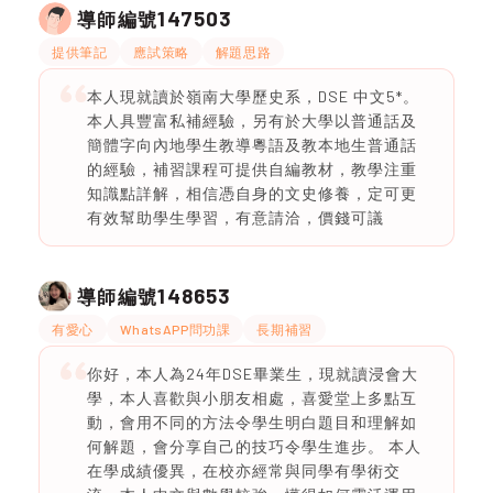
147503
導師編號
提供筆記
應試策略
解題思路
本人現就讀於嶺南大學歷史系，DSE 中文5*。
本人具豐富私補經驗，另有於大學以普通話及
簡體字向內地學生教導粵語及教本地生普通話
的經驗，補習課程可提供自編教材，教學注重
知識點詳解，相信憑自身的文史修養，定可更
有效幫助學生學習，有意請洽，價錢可議
148653
導師編號
有愛心
WhatsAPP問功課
長期補習
你好，本人為24年DSE畢業生，現就讀浸會大
學，本人喜歡與小朋友相處，喜愛堂上多點互
動，會用不同的方法令學生明白題目和理解如
何解題，會分享自己的技巧令學生進步。 本人
在學成績優異，在校亦經常與同學有學術交