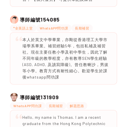
154085
導師編號
*全英語上堂
WhatsAPP問功課
長期補習
本人於英文中學畢業，亦剛從香港理工大學市
場學系畢業。補習經驗5年，包括私補及補習
社。現在主要任教小學及初中學生，因此了解
不同年級的教學程度，亦有教導SEN學生經驗
(ASD, ADHD, 及讀寫障礙)。曾任教喇沙，男拔
等小學。教育方式有耐性細心。歡迎學生於課
後whatsapp問功課
131909
導師編號
WhatsAPP問功課
長期補習
解題思路
Hello, my name is Thomas. I am a recent
graduate from the Hong Kong Polytechnic