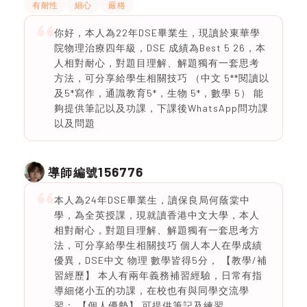
有耐性
細心
嚴格
你好，本人為22年DSE畢業生，現讀於東華學
院物理治療四年級，DSE 成績為Best 5 26，本
人相對耐心，對題目理解、解題獨有一套思考
方法，可分享給學生相關技巧 （中文 5**閱讀以
及5*寫作，通識教育5*，生物 5*，數學 5） 能
夠提供筆記以及功課，下課後WhatsApp問功課
以及問題
156776
導師編號
本人為24年DSE畢業生，讀保良局何蔭棠中
學，為全英授課，現就讀香港中文大學，本人
相對耐心，對題目理解、解題獨有一套思考方
法，可分享給學生相關技巧 個人本人在學成績
優異，DSE中文 物理 數學皆得5分， 【教學/補
習經歷】 本人有兩年義務補習經驗，日常有指
導細佬小五的功課，在校也有與同學交流學
習； 【個人優勢】 可提供筆記及練習