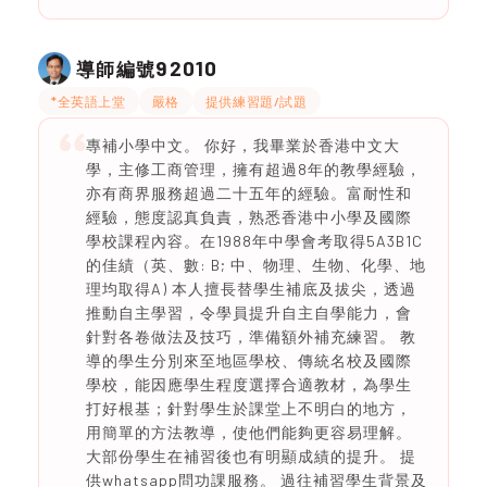
92010
導師編號
*全英語上堂
嚴格
提供練習題/試題
專補小學中文。 你好，我畢業於香港中文大
學，主修工商管理，擁有超過8年的教學經驗，
亦有商界服務超過二十五年的經驗。富耐性和
經驗，態度認真負責，熟悉香港中小學及國際
學校課程內容。在1988年中學會考取得5A3B1C
的佳績（英、數: B; 中、物理、生物、化學、地
理均取得A) 本人擅長替學生補底及拔尖，透過
推動自主學習，令學員提升自主自學能力，會
針對各卷做法及技巧，準備額外補充練習。 教
導的學生分別來至地區學校、傳統名校及國際
學校，能因應學生程度選擇合適教材，為學生
打好根基；針對學生於課堂上不明白的地方，
用簡單的方法教導，使他們能夠更容易理解。
大部份學生在補習後也有明顯成績的提升。 提
供whatsapp問功課服務。 過往補習學生背景及