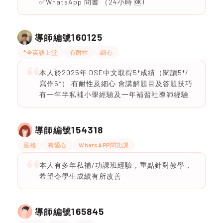
✅WhatsApp 問書 （24小時 🆗)
160125
導師編號
*全英語上堂
有耐性
細心
本人於2025年 DSE中文取得5*成績（閱讀5*/
寫作5*） 有耐性及細心 會講解題目及答題技巧
有一年半私補小學經驗及一年補習社導師經驗
154318
導師編號
嚴格
有愛心
WhatsAPP問功課
本人有多年私補/功課班經驗，重點針對教學，
希望令學生成績有所改善
165845
導師編號