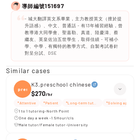
151697
導師編號
- 城大翻譯英文系畢業，主力教授英文（擅於提
升語感）、中文、普通話 - 有13年補習經驗，曾
教導港大同學會、聖嘉勒、真道、陸慶濤、蔡
繼友、英皇佐治五世學生，取得佳績 - 可補小
學、中學，有獨特的教學方式、自製考試卷針
對呈分試、DSE
Similar cases
K3,preschool chinese
presc
$270
/
hr
*Attentive
*Patient
*Long-term tutoring
*Solving approac
1 to 1 tutoring-North Point
One day a week -1.5Hour/cls
Male tutor/Female tutor-University