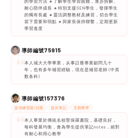
的學習方法 🔸了解學生學習困難，逐步拆解、
耐心陪伴成長 🔸特別支援SEN學生，發揮學生
的獨有長處 🔸靈活調整教材及練習，切合學生
當下需要和弱點 🔸與家長保持聯繫，定期更新
學習進度
75915
導師編號
本人城大大學畢業，从事註冊專業顧問几十
年，也有多年補習經驗，現在是補習老師 (中英
数各科)
157376
導師編號
提供練習題/試題
提供筆記
互動教學
本人畢業於傳統名校聖保羅書院，基礎良好，
每科發展均衡，會為學生提供筆記notes，絕對
有耐心和用心教學