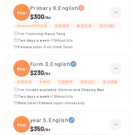
Primary 6,English
Engli
$300
/
hr
WhatsAPP問功課
長期補習
解題思路
題目講解
提供練
1 to 1 tutoring-Kwun Tong
Two days a week-1.5Hour/cls
Female tutor-Full-time Tutor
Form 3,English
Engli
$230
/
hr
長期補習
有耐性
互動教學
課程設計
題目講解
解題
1 to 1/video available-Central and Sheung Wan
Two days a week-1.5Hour/cls
Male tutor/Female tutor-University
year 5,English
Engli
$350
/
hr