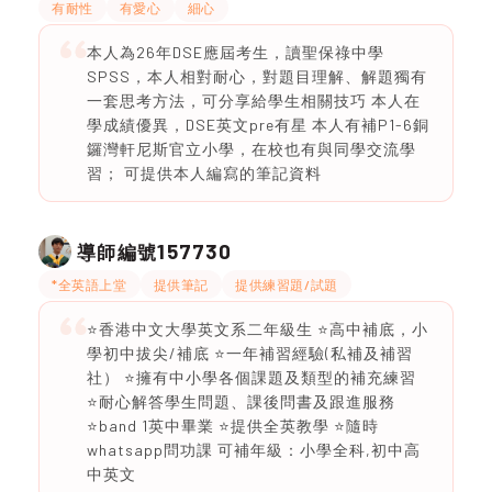
有耐性
有愛心
細心
本人為26年DSE應屆考生，讀聖保祿中學
SPSS，本人相對耐心，對題目理解、解題獨有
一套思考方法，可分享給學生相關技巧 本人在
學成績優異，DSE英文pre有星 本人有補P1-6銅
鑼灣軒尼斯官立小學，在校也有與同學交流學
習； 可提供本人編寫的筆記資料
157730
導師編號
*全英語上堂
提供筆記
提供練習題/試題
⭐️香港中文大學英文系二年級生 ⭐️高中補底，小
學初中拔尖/補底 ⭐️一年補習經驗(私補及補習
社） ⭐️擁有中小學各個課題及類型的補充練習
⭐️耐心解答學生問題、課後問書及跟進服務
⭐️band 1英中畢業 ⭐️提供全英教學 ⭐️隨時
whatsapp問功課 可補年級：小學全科,初中高
中英文