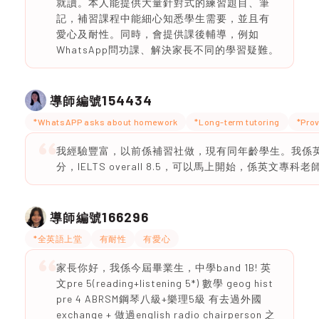
就讀。本人能提供大量針對式的練習題目、筆
記，補習課程中能細心知悉學生需要，並且有
愛心及耐性。同時，會提供課後輔導，例如
WhatsApp問功課、解決家長不同的學習疑難。
154434
導師編號
*WhatsAPP asks about homework
*Long-term tutoring
*Prov
我經驗豐富，以前係補習社做，現有同年齡學生。我係英文
分，IELTS overall 8.5，可以馬上開始，係英文專科老
166296
導師編號
*全英語上堂
有耐性
有愛心
家長你好，我係今屆畢業生，中學band 1B! 英
文pre 5(reading+listening 5*) 數學 geog hist
pre 4 ABRSM鋼琴八級+樂理5級 有去過外國
exchange + 做過english radio chairperson 之