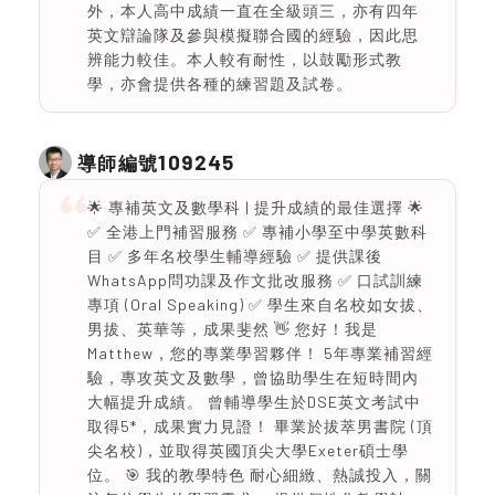
外，本人高中成績一直在全級頭三，亦有四年
英文辯論隊及參與模擬聯合國的經驗，因此思
辨能力較佳。本人較有耐性，以鼓勵形式教
學，亦會提供各種的練習題及試卷。
109245
導師編號
🌟 專補英文及數學科 | 提升成績的最佳選擇 🌟
✅ 全港上門補習服務 ✅ 專補小學至中學英數科
目 ✅ 多年名校學生輔導經驗 ✅ 提供課後
WhatsApp問功課及作文批改服務 ✅ 口試訓練
專項 (Oral Speaking) ✅ 學生來自名校如女拔、
男拔、英華等，成果斐然 👋 您好！我是
Matthew，您的專業學習夥伴！ 5年專業補習經
驗，專攻英文及數學，曾協助學生在短時間內
大幅提升成績。 曾輔導學生於DSE英文考試中
取得5*，成果實力見證！ 畢業於拔萃男書院 (頂
尖名校)，並取得英國頂尖大學Exeter碩士學
位。 🎯 我的教學特色 耐心細緻、熱誠投入，關