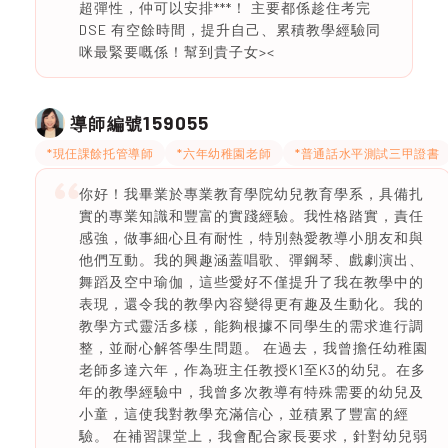
超彈性，仲可以安排***！ 主要都係趁住考完
DSE 有空餘時間，提升自己、累積教學經驗同
咪最緊要嘅係！幫到貴子女><
159055
導師編號
*現仼課餘托管導師
*六年幼稚園老師
*普通話水平測試三甲證書
你好！我畢業於專業教育學院幼兒教育學系，具備扎
實的專業知識和豐富的實踐經驗。我性格踏實，責任
感強，做事細心且有耐性，特別熱愛教導小朋友和與
他們互動。我的興趣涵蓋唱歌、彈鋼琴、戲劇演出、
舞蹈及空中瑜伽，這些愛好不僅提升了我在教學中的
表現，還令我的教學內容變得更有趣及生動化。我的
教學方式靈活多樣，能夠根據不同學生的需求進行調
整，並耐心解答學生問題。 在過去，我曾擔任幼稚園
老師多達六年，作為班主任教授K1至K3的幼兒。在多
年的教學經驗中，我曾多次教導有特殊需要的幼兒及
小童，這使我對教學充滿信心，並積累了豐富的經
驗。 在補習課堂上，我會配合家長要求，針對幼兒弱