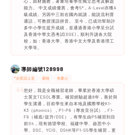
心，因材施教，著重培養學生獨立思考及解題
能力。 中文成績優異，會考5*，A-Level亦獲A
級成績。另因中三前在國內就讀，能說流利普
通話，可教授漢語拼音。 至今，已成功幫助許
多中小學生提升成績，並通過香港小學呈分試
及香港中學文憑考試(DSE)，順利升讀各大院
校，如：香港大學、香港中文大學及香港理工
大學等。
128998
導師編號
*全英語上堂
嚴格
有愛心
您好，我是全職補習老師，畢業於香港大學碩
士英文TESOL專業。補習經驗超過8年，善於與
學生溝通，目前學生來自本地及國際學校K1-
K3（phonics），P1-P6（專攻呈分試），F1-
F6（補底/提升/DSE），有學生由P5補習到目
前S4，現有德望學校、福建中學、啟思中小
學、DSC、YCIS、DSHK等P1-S5學生補習，更