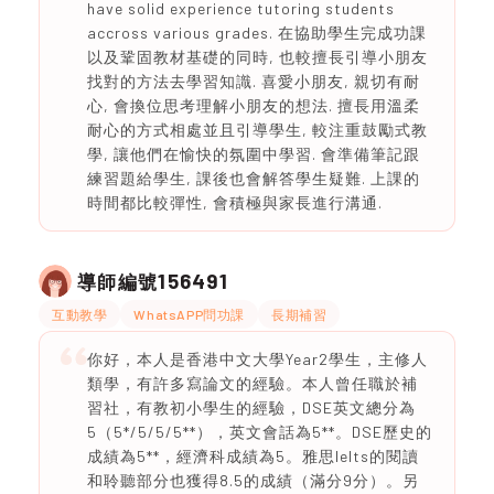
have solid experience tutoring students
accross various grades. 在協助學生完成功課
以及鞏固教材基礎的同時, 也較擅長引導小朋友
找對的方法去學習知識. 喜愛小朋友, 親切有耐
心, 會換位思考理解小朋友的想法. 擅長用溫柔
耐心的方式相處並且引導學生, 較注重鼓勵式教
學, 讓他們在愉快的氛圍中學習. 會準備筆記跟
練習題給學生, 課後也會解答學生疑難. 上課的
時間都比較彈性, 會積極與家長進行溝通.
156491
導師編號
互動教學
WhatsAPP問功課
長期補習
你好，本人是香港中文大學Year2學生，主修人
類學，有許多寫論文的經驗。本人曾任職於補
習社，有教初小學生的經驗，DSE英文總分為
5（5*/5/5/5**），英文會話為5**。DSE歷史的
成績為5**，經濟科成績為5。雅思Ielts的閱讀
和聆聽部分也獲得8.5的成績（滿分9分）。另