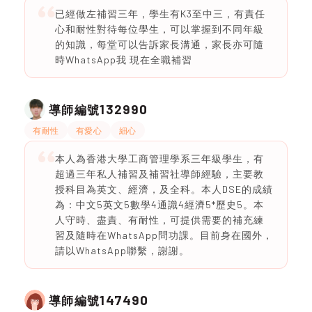
已經做左補習三年，學生有K3至中三，有責任
心和耐性對待每位學生，可以掌握到不同年級
的知識，每堂可以告訴家長溝通，家長亦可隨
時WhatsApp我 現在全職補習
132990
導師編號
有耐性
有愛心
細心
本人為香港大學工商管理學系三年級學生，有
超過三年私人補習及補習社導師經驗，主要教
授科目為英文、經濟，及全科。本人DSE的成績
為：中文5英文5數學4通識4經濟5*歷史5。本
人守時、盡責、有耐性，可提供需要的補充練
習及隨時在WhatsApp問功課。目前身在國外，
請以WhatsApp聯繫，謝謝。
147490
導師編號