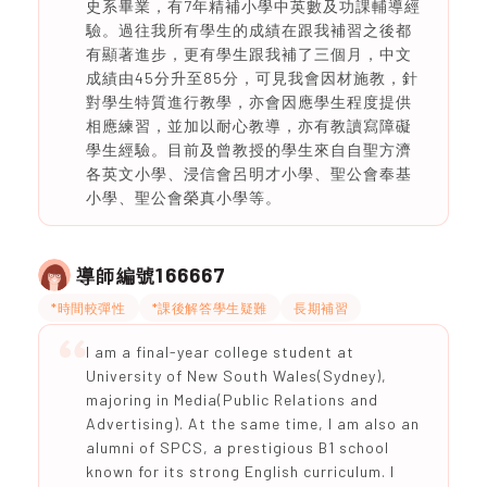
史系畢業，有7年精補小學中英數及功課輔導經
驗。過往我所有學生的成績在跟我補習之後都
有顯著進步，更有學生跟我補了三個月，中文
成績由45分升至85分，可見我會因材施教，針
對學生特質進行教學，亦會因應學生程度提供
相應練習，並加以耐心教導，亦有教讀寫障礙
學生經驗。目前及曾教授的學生來自自聖方濟
各英文小學、浸信會呂明才小學、聖公會奉基
小學、聖公會榮真小學等。
166667
導師編號
*時間較彈性
*課後解答學生疑難
長期補習
I am a final-year college student at
University of New South Wales(Sydney),
majoring in Media(Public Relations and
Advertising). At the same time, I am also an
alumni of SPCS, a prestigious B1 school
known for its strong English curriculum. I