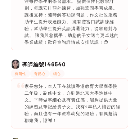
注每位學生的學習需求。 提供個性化教學計
劃，每課安排額外練習，加強鞏固學習成果。
課後支持：隨時解答功課問題，作文批改服務
助學生提升表達能力。 擁有豐富口試訓練經
驗，幫助學生提升英語溝通能力，從容應對考
試。 讓我與您攜手，助您的子女邁向更卓越的
學業成績！歡迎查詢詳情或安排試課！😊
146540
導師編號
有耐性
有愛心
細心
家長您好，本人正在就讀香港教育大學商學院
二年級，副修中文，亦到過北京大學進修中
文。平時做事細心及有責任感，能夠提供大量
的練習及筆記給貴子女。我有4年私人補習的經
驗，而且也有一年教導幼兒的經驗，有興趣請
聯絡我，謝謝！