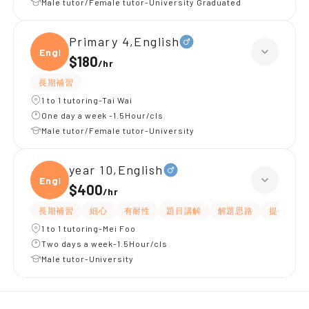
Male tutor/Female tutor-University Graduated
Primary 4,English
Engli
$180
/
hr
長期補習
1 to 1 tutoring-Tai Wai
One day a week -1.5Hour/cls
Male tutor/Female tutor-University
year 10,English
Engli
$400
/
hr
長期補習
細心
有耐性
題目講解
解題思路
提供練習
1 to 1 tutoring-Mei Foo
Two days a week-1.5Hour/cls
Male tutor-University