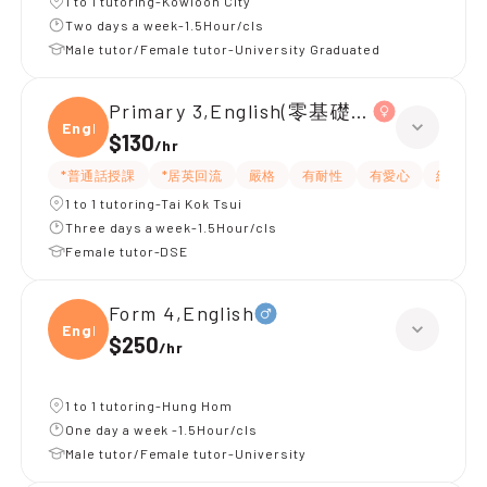
1 to 1 tutoring-Kowloon City
Two days a week-1.5Hour/cls
Male tutor/Female tutor-University Graduated
Primary 3,English(零基礎, 會話)
Engli
$130
/
hr
*普通話授課
*居英回流
嚴格
有耐性
有愛心
細心
1 to 1 tutoring-Tai Kok Tsui
Three days a week-1.5Hour/cls
Female tutor-DSE
Form 4,English
Engli
$250
/
hr
1 to 1 tutoring-Hung Hom
One day a week -1.5Hour/cls
Male tutor/Female tutor-University