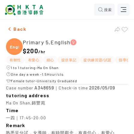
搜索
Female Primary 5,English，Ma On Shan Tuition recomm
Back
Primary 5,English
Engli
$200
/
hr
有耐性
有愛心
細心
提供筆記
提供練習題/試題
指導功課
1 to 1 tutoring-Ma On Shan
One day a week -1.5Hour/cls
Female tutor-University Graduated
A348659
2026/05/09
Case number
｜Check-in time
tutoring address
Ma On Shan,錦豐苑
Time
一四｜17:45-20:00
Remark
熟悉呈分試，女導師，有時間觀念，有責任心，有愛心