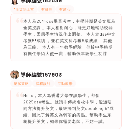
162039
導師編號
*全英語上堂
有耐性
有愛心
本人為25年dse畢業考生，中學時期是英文班為
全英授課 。本人相對耐心，能更好地輔助較弱
學生，因應學生情況作出調整。 本人於dse中文
考獲5*成績 ，並在英文科考獲5級成績 ，其他
為三級。 本人有一年教學經驗，但於中學時期
有擔任學術大使一職，輔助低年級學生功課
157903
導師編號
應試策略
課程設計
互動教學
Hello，本人為香港大學在讀學生，都係
2025dse考生。就讀非傳統名校中學，透過唔
同方法提升英文，最終攞到英文speaking 5*成
績。因此了解英文為弱項的痛點。幫助學生系
統提升英文，如果你需要老師，不妨一試。