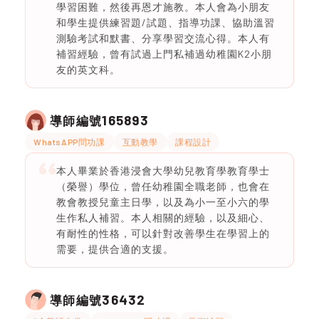
學習困難，然後再恩才施教。本人會為小朋友
和學生提供練習題/試題、指導功課、協助溫習
測驗考試和默書、分享學習交流心得。本人有
補習經驗，曾有試過上門私補過幼稚園K2小朋
友的英文科。
165893
導師編號
WhatsAPP問功課
互動教學
課程設計
本人畢業於香港浸會大學幼兒教育學教育學士
（榮譽）學位，曾任幼稚園全職老師，也會在
教會教授兒童主日學，以及為小一至小六的學
生作私人補習。本人相關的經驗，以及細心、
有耐性的性格，可以針對改善學生在學習上的
需要，提供合適的支援。
36432
導師編號