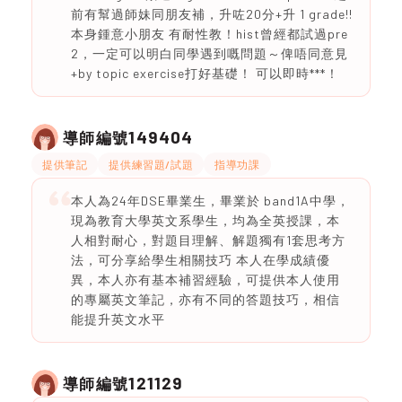
前有幫過師妹同朋友補，升咗20分+升 1 grade!!
本身鍾意小朋友 有耐性教！hist曾經都試過pre
2，一定可以明白同學遇到嘅問題～俾唔同意見
+by topic exercise打好基礎！ 可以即時***！
149404
導師編號
提供筆記
提供練習題/試題
指導功課
本人為24年DSE畢業生，畢業於 band1A中學，
現為教育大學英文系學生，均為全英授課，本
人相對耐心，對題目理解、解題獨有1套思考方
法，可分享給學生相關技巧 本人在學成績優
異，本人亦有基本補習經驗，可提供本人使用
的專屬英文筆記，亦有不同的答題技巧，相信
能提升英文水平
121129
導師編號