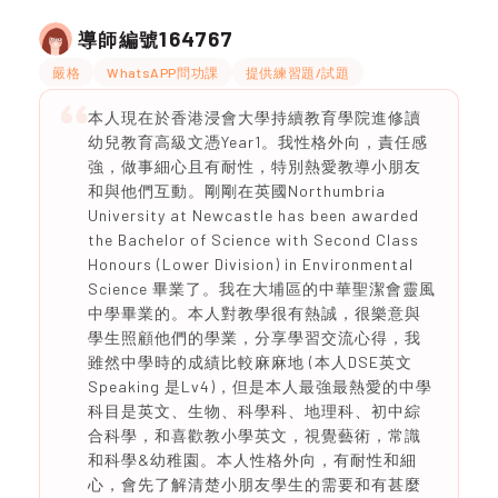
164767
導師編號
嚴格
WhatsAPP問功課
提供練習題/試題
本人現在於香港浸會大學持續教育學院進修讀
幼兒教育高級文憑Year1。我性格外向，責任感
強，做事細心且有耐性，特別熱愛教導小朋友
和與他們互動。剛剛在英國Northumbria
University at Newcastle has been awarded
the Bachelor of Science with Second Class
Honours (Lower Division) in Environmental
Science 畢業了。我在大埔區的中華聖潔會靈風
中學畢業的。本人對教學很有熱誠，很樂意與
學生照顧他們的學業，分享學習交流心得，我
雖然中學時的成績比較麻麻地 (本人DSE英文
Speaking 是Lv4)，但是本人最強最熱愛的中學
科目是英文、生物、科學科、地理科、初中綜
合科學，和喜歡教小學英文，視覺藝術，常識
和科學&幼稚園。本人性格外向，有耐性和細
心，會先了解清楚小朋友學生的需要和有甚麼