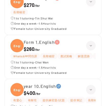
Engli
$270
/
hr
長期補習
1 to 1 tutoring-Tin Shui Wai
One day a week -1.5Hour/cls
Female tutor-University Graduated
Form 1,English
Engli
$260
/
hr
WhatsAPP問功課
長期補習
應試策略
解題思路
題目講
1 to 1 tutoring-Chai Wan
One day a week -1.5Hour/cls
Female tutor-University Graduated
year 10,English
Engli
$400
/
hr
有愛心
有耐性
提供練習題/試題
提供筆記
長期補習