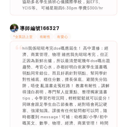
協助多名學生插班心儀國際學校，如EFS、
YCIS等。 可補星期四6:30pm 學費$300/hr
166327
導師編號
*全英語上堂
有耐性
有愛心
hili我係啱啱考完dse嘅應屆生！ 高中選修：經
濟、商業管理、物理 雖然我先啱啱考完，但正
正因為新鮮出爐，所以最清楚呢幾年dse嘅出題
趨勢、考官心水，亦都好明白依家學生溫書嘅
弱點同常錯位。而且好易針對弱點、幫同學針
對性補底、穩住分數，擅長保底、避開失分陷
阱，唔使 亂溫書走冤枉路！ 教書有耐性，講解
得淺白易明，專門幫人捉重點、整理獨家溫書
tips，令學習冇咁沉悶，輕輕鬆鬆就可以提分！
同咪會跟足學生自己節奏教，絕對唔會死記硬
塞、強灌知識。課後有任何疑問都可以問，隨
時都覆到 message ! 可補：幼稚園/小學/初中
嘅英文、數學、物理、經濟、商業管理！ 時間