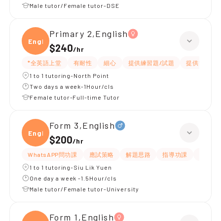
Male tutor/Female tutor-DSE
Primary 2,English
Engli
$240
/
hr
*全英語上堂
有耐性
細心
提供練習題/試題
提供筆記
1 to 1 tutoring-North Point
Two days a week-1Hour/cls
Female tutor-Full-time Tutor
Form 3,English
Engli
$200
/
hr
WhatsAPP問功課
應試策略
解題思路
指導功課
提供練
1 to 1 tutoring-Siu Lik Yuen
One day a week -1.5Hour/cls
Male tutor/Female tutor-University
Form 1,English