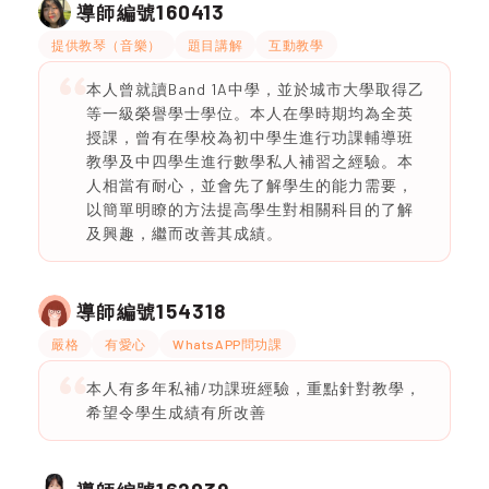
160413
導師編號
提供教琴（音樂）
題目講解
互動教學
本人曾就讀Band 1A中學，並於城市大學取得乙
等一級榮譽學士學位。本人在學時期均為全英
授課，曾有在學校為初中學生進行功課輔導班
教學及中四學生進行數學私人補習之經驗。本
人相當有耐心，並會先了解學生的能力需要，
以簡單明瞭的方法提高學生對相關科目的了解
及興趣，繼而改善其成績。
154318
導師編號
嚴格
有愛心
WhatsAPP問功課
本人有多年私補/功課班經驗，重點針對教學，
希望令學生成績有所改善