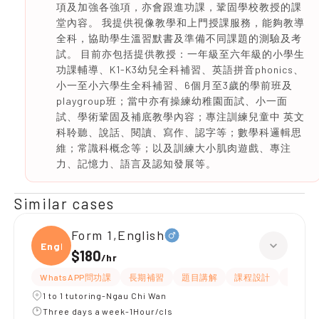
項及加強各強項，亦會跟進功課，鞏固學校教授的課
堂內容。 我提供視像教學和上門授課服務，能夠教導
全科，協助學生溫習默書及準備不同課題的測驗及考
試。 目前亦包括提供教授：一年級至六年級的小學生
功課輔導、K1-K3幼兒全科補習、英語拼音phonics、
小一至小六學生全科補習、6個月至3歲的學前班及
playgroup班；當中亦有操練幼稚園面試、小一面
試、學術鞏固及補底教學內容；專注訓練兒童中 英文
科聆聽、說話、閱讀、寫作、認字等；數學科邏輯思
維；常識科概念等；以及訓練大小肌肉遊戲、專注
力、記憶力、語言及認知發展等。
Similar cases
Form 1,English
Engli
$180
/
hr
WhatsAPP問功課
長期補習
題目講解
課程設計
指導功
1 to 1 tutoring-Ngau Chi Wan
Three days a week-1Hour/cls