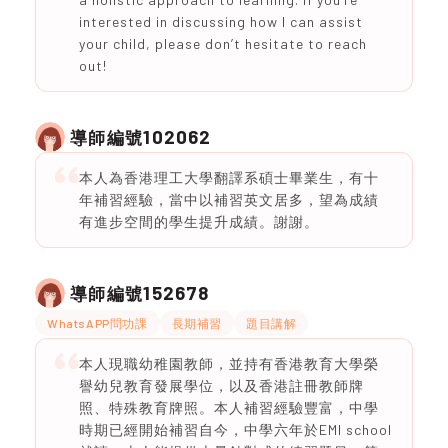
interested in discussing how I can assist
your child, please don’t hesitate to reach
out!
102062
導師編號
本人為香港理工大學翻譯系碩士畢業生，有十
年補習經驗，當中以補習英文居多，望為成績
有進步空間的學生提升成績。謝謝。
152678
導師編號
WhatsAPP問功課
長期補習
題目講解
本人現職幼稚園教師，並持有香港教育大學榮
譽幼兒教育發展學位，以及香港註冊教師牌
照、特殊教育牌照。本人補習經驗豐富，中學
時期已經開始補習自今，中學六年於EMI school