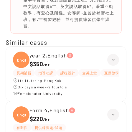
中文說話取得5**、英文説話取得5*。著重互動
教學，有愛心及耐性。女導師~並曾於補習社上
班，有7年補習經驗，並可提供練習供學生温
習。
Similar cases
year 2,English
Engli
$350
/
hr
長期補習
指導功課
課程設計
全英上堂
互動教學
提
1 to 1 tutoring-Mong Kok
Six days a week-2Hour/cls
Female tutor-University
Form 4,English
Engli
$220
/
hr
有耐性
提供練習題/試題