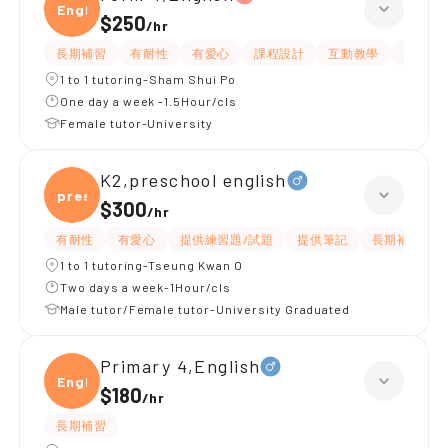
Engli
$250
/
hr
長期補習
有耐性
有愛心
課程設計
互動教學
題目講
1 to 1 tutoring-Sham Shui Po
One day a week -1.5Hour/cls
Female tutor-University
K2,preschool english
presc
$300
/
hr
有耐性
有愛心
提供練習題/試題
提供筆記
長期補習
1 to 1 tutoring-Tseung Kwan O
Two days a week-1Hour/cls
Male tutor/Female tutor-University Graduated
Primary 4,English
Engli
$180
/
hr
長期補習