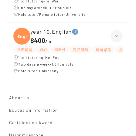
1 to 1 tutoring-Tai Wai
One day a week -1.5Hour/cls
Male tutor/Female tutor-University
year 10,English
Engli
$400
/
hr
長期補習
細心
有耐性
題目講解
解題思路
提供練習
1 to 1 tutoring-Mei Foo
Two days a week-1.5Hour/cls
Male tutor-University
About Us
Education Information
Certification Awards
Major milestone