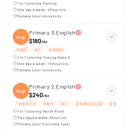
1 to 1 tutoring-Fanling
One day a week -2Hour/cls
Female tutor-University
Primary 3,English
Engli
$180
/
hr
有耐性
細心
長期補習
1 to 1 tutoring-Tseung Kwan O
One day a week -1.5Hour/cls
Female tutor-University
Primary 2,English
Engli
$240
/
hr
*全英語上堂
有耐性
細心
提供練習題/試題
提供筆記
1 to 1 tutoring-North Point
Two days a week-1Hour/cls
Female tutor-Full-time Tutor