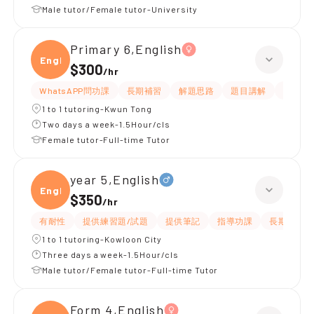
Male tutor/Female tutor-University
Primary 6,English
Engli
$300
/
hr
WhatsAPP問功課
長期補習
解題思路
題目講解
提供練
1 to 1 tutoring-Kwun Tong
Two days a week-1.5Hour/cls
Female tutor-Full-time Tutor
year 5,English
Engli
$350
/
hr
有耐性
提供練習題/試題
提供筆記
指導功課
長期補習
1 to 1 tutoring-Kowloon City
Three days a week-1.5Hour/cls
Male tutor/Female tutor-Full-time Tutor
Form 4,English