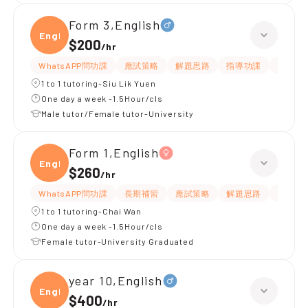
Form 3,English
Engli
$200
/
hr
WhatsAPP問功課
應試策略
解題思路
指導功課
提供練
1 to 1 tutoring-Siu Lik Yuen
One day a week -1.5Hour/cls
Male tutor/Female tutor-University
Form 1,English
Engli
$260
/
hr
WhatsAPP問功課
長期補習
應試策略
解題思路
題目講
1 to 1 tutoring-Chai Wan
One day a week -1.5Hour/cls
Female tutor-University Graduated
year 10,English
Engli
$400
/
hr