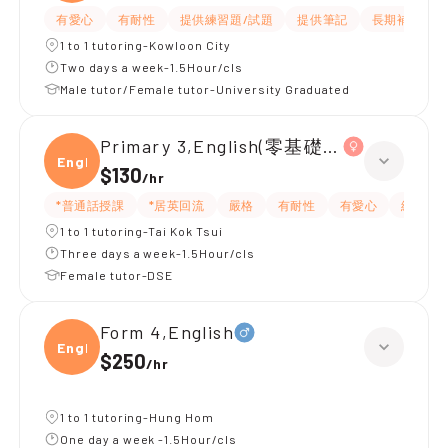
有愛心
有耐性
提供練習題/試題
提供筆記
長期補習
1 to 1 tutoring-Kowloon City
Two days a week-1.5Hour/cls
Male tutor/Female tutor-University Graduated
Primary 3,English(零基礎, 會話)
Engli
$130
/
hr
*普通話授課
*居英回流
嚴格
有耐性
有愛心
細心
1 to 1 tutoring-Tai Kok Tsui
Three days a week-1.5Hour/cls
Female tutor-DSE
Form 4,English
Engli
$250
/
hr
1 to 1 tutoring-Hung Hom
One day a week -1.5Hour/cls