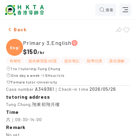
搜索
Female Primary 3,English，Tung Chung Tuition recomm
Back
Primary 3,English
Engli
$150
/
hr
有耐性
提供練習題/試題
提供筆記
指導功課
題目講解
解
1 to 1 tutoring-Tung Chung
One day a week -1.5Hour/cls
Female tutor-University
A349361
2026/05/26
Case number
｜Check-in time
tutoring address
Tung Chung,翔東邨翔月樓
Time
六｜09:30-14:00
Remark
No yet