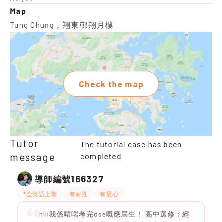
Map
Tung Chung，翔東邨翔月樓
Check the map
Tutor
The tutorial case has been
message
completed
166327
導師編號
*全英語上堂
有耐性
有愛心
hiii我係啱啱考完dse嘅應屆生！ 高中選修：經