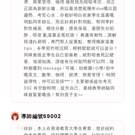
濟、商業管理、物理 雖然我先啱啱考完，但正
正因為新鮮出爐，所以最清楚呢幾年dse嘅出題
趨勢、考官心水，亦都好明白依家學生溫書嘅
弱點同常錯位。而且好易針對弱點、幫同學針
對性補底、穩住分數，擅長保底、避開失分陷
阱，唔使 亂溫書走冤枉路！ 教書有耐性，講解
得淺白易明，專門幫人捉重點、整理獨家溫書
tips，令學習冇咁沉悶，輕輕鬆鬆就可以提分！
同咪會跟足學生自己節奏教，絕對唔會死記硬
塞、強灌知識。課後有任何疑問都可以問，隨
時都覆到 message ! 可補：幼稚園/小學/初中
嘅英文、數學、物理、經濟、商業管理！ 時間
超彈性，仲可以安排***！ 主要都係趁住考完
DSE 有空餘時間，提升自己、累積教學經驗同
咪最緊要嘅係！幫到貴子女><
69002
導師編號
你好，本人在香港教育大學生畢業，曾於紐約
做半年實習，現於國際企業上班。分別在DSE