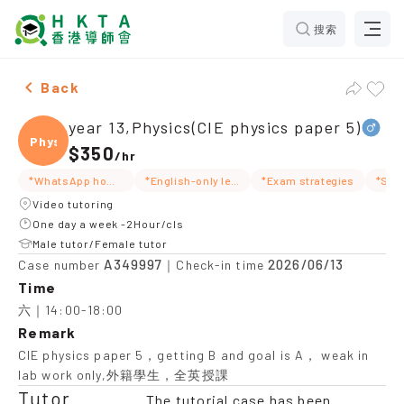
搜索
Male year 13,Physics(CIE physics paper 5)，Kowloon T
Back
year 13,Physics(CIE physics paper 5)
Physi
$350
/
hr
*WhatsApp homework
*English-only lessons
*Exam strategies
Video tutoring
One day a week -2Hour/cls
Male tutor/Female tutor
A349997
2026/06/13
Case number
｜Check-in time
Time
六｜14:00-18:00
Remark
CIE physics paper 5，getting B and goal is A， weak in
lab work only,外籍學生，全英授課
Tutor
The tutorial case has been