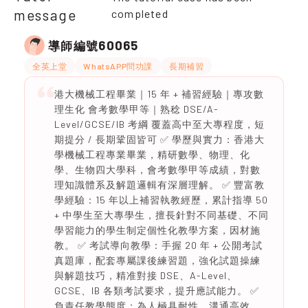
message
completed
60065
導師編號
全英上堂
WhatsAPP問功課
長期補習
港大機械工程畢業｜15 年 + 補習經驗｜專攻數
理生化 會考數學甲等｜熟稔 DSE/A-
Level/GCSE/IB 考綱 覆蓋高中至大專程度，短
期提分 / 長期鞏固皆可 ✅ 學歷與實力：香港大
學機械工程專業畢業，精研數學、物理、化
學、生物四大學科，會考數學甲等成績，對數
理知識體系及解題邏輯有深層理解。 ✅ 豐富教
學經驗：15 年以上補習執教經歷，累計指導 50
+ 中學生至大專學生，擅長針對不同基礎、不同
學習能力的學生制定個性化教學方案，因材施
教。 ✅ 考試導向教學：手握 20 年 + 公開考試
真題庫，配套專屬課後練習題，強化試題操練
與解題技巧，精准對接 DSE、A-Level、
GCSE、IB 各類考試要求，提升應試能力。 ✅
負責任教學態度：為人極具耐性，溝通高效，