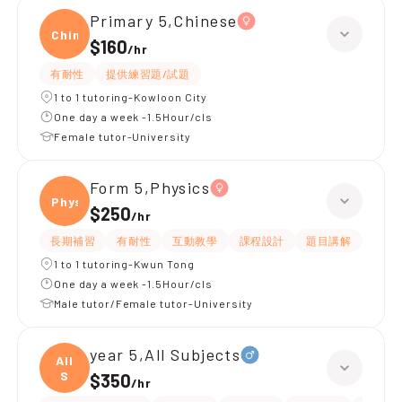
Primary 5,Chinese
Chine
$160
/
hr
有耐性
提供練習題/試題
1 to 1 tutoring-Kowloon City
One day a week -1.5Hour/cls
Female tutor-University
Form 5,Physics
Physi
$250
/
hr
長期補習
有耐性
互動教學
課程設計
題目講解
提供
1 to 1 tutoring-Kwun Tong
One day a week -1.5Hour/cls
Male tutor/Female tutor-University
year 5,All Subjects
All
S
$350
/
hr