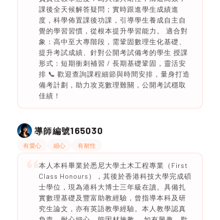
課後全天候解答疑問；實時跟進學生成績進
度，科學佈置課後功課，引導學生養成自主自
覺的學習習慣，從根本提升學習能力。 適合對
象：高中至大專階段，需鞏固數理生化基礎、
提升考試成績、針對公開考試備考的學生 授課
形式：短期衝刺補習 / 長期基礎鞏固，靈活安
排 📞 歡迎查詢課程細節與時間安排，量身打造
備考計劃，助力攻克數理難關，公開考試穩取
佳績！
165030
導師編號
有愛心
細心
有耐性
本人本科畢業於悉尼大學土木工程專業（First
Class Honours），其後於香港科技大學完成碩
士學位，現為港科大博士三年級在讀。具備扎
實數理基礎及豐富助教經驗，曾指導本科及研
究生論文，亦有英語教學經驗。本人教學認真
負責、耐心細心，能因材施教。 如有興趣，歡