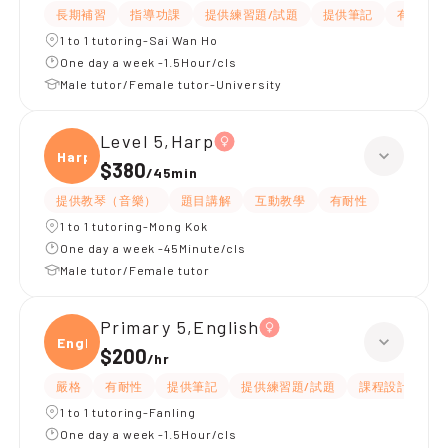
長期補習
指導功課
提供練習題/試題
提供筆記
有耐性
1 to 1 tutoring-Sai Wan Ho
One day a week -1.5Hour/cls
Male tutor/Female tutor-University
Level 5,Harp
Harp
$380
/
45min
提供教琴（音樂）
題目講解
互動教學
有耐性
1 to 1 tutoring-Mong Kok
One day a week -45Minute/cls
Male tutor/Female tutor
Primary 5,English
Engli
$200
/
hr
嚴格
有耐性
提供筆記
提供練習題/試題
課程設計
應
1 to 1 tutoring-Fanling
One day a week -1.5Hour/cls