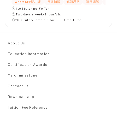
WhatsAPP問功課
長期補習
解題思路
題目講解
課程設
1 to 1 tutoring-Fo Tan
Two days a week-2Hour/cls
Male tutor/Female tutor-Full-time Tutor
About Us
Education Information
Certification Awards
Major milestone
Contact us
Download app
Tuition Fee Reference