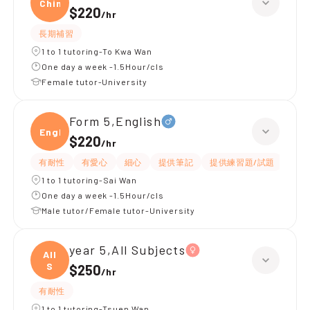
Chine
$220
/
hr
長期補習
1 to 1 tutoring-To Kwa Wan
One day a week -1.5Hour/cls
Female tutor-University
Form 5,English
Engli
$220
/
hr
有耐性
有愛心
細心
提供筆記
提供練習題/試題
指導
1 to 1 tutoring-Sai Wan
One day a week -1.5Hour/cls
Male tutor/Female tutor-University
year 5,All Subjects
All
S
$250
/
hr
有耐性
1 to 1 tutoring-Tsuen Wan