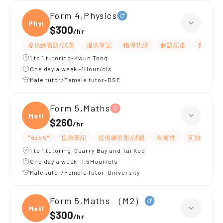
Form 4,Physics
Physi
$300
/
hr
提供練習題/試題
提供筆記
指導功課
解題思路
長期補習
1 to 1 tutoring-Kwun Tong
One day a week -1Hour/cls
Male tutor/Female tutor-DSE
Form 5,Maths
Maths
$260
/
hr
*dse 5*
提供筆記
提供練習題/試題
有耐性
互動教學
1 to 1 tutoring-Quarry Bay and Tai Koo
One day a week -1.5Hour/cls
Male tutor/Female tutor-University
Form 5,Maths （M2）
Maths
$300
/
hr