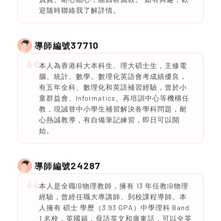
迎隨時聯絡我了解詳情。
37710
導師編號
本人為香港科大本科生、理大碩士生，主修電
腦、統計、數學。數理化英語會考成績優良，
有五年全科、數理化和英語補習經驗，曾於小
童群益會、Informatics、再培訓中心等機構任
教，現誠替中小學生補習解決各學科問題，耐
心熱誠教導，有自備筆記練習，即日可以開
始。
24287
導師編號
本人是全職IB物理教師，擁有 13 年任教IB物理
經驗，曾經任職大專講師、到校課程導師。本
人擁有 碩士 學歷（3.93 GPA）中學理科 Band
1 名校，英國籍，母語英文和廣東話，可以全英