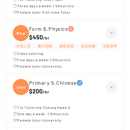
Three days a week-1.5Hour/cls
Female tutor-Full-time Tutor
Form 6,Physics
Physi
$450
/
hr
全英上堂
應試策略
解題思路
題目講解
互動教學
有
Video tutoring
Five days a week-1.5Hour/cls
Female tutor-University
Primary 5,Chinese
Chine
$200
/
hr
1 to 1 tutoring-Tseung Kwan O
One day a week -1.5Hour/cls
Female tutor-University