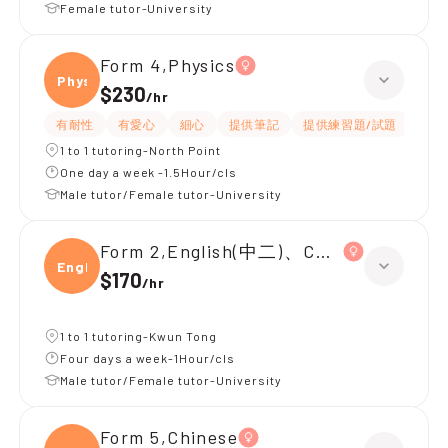
Female tutor-University
Form 4,Physics
Physi
$230
/
hr
有耐性
有愛心
細心
提供筆記
提供練習題/試題
指導
1 to 1 tutoring-North Point
One day a week -1.5Hour/cls
Male tutor/Female tutor-University
Form 2,English(中二)、Chinese(中二)、
Engli
$170
/
hr
1 to 1 tutoring-Kwun Tong
Four days a week-1Hour/cls
Male tutor/Female tutor-University
Form 5,Chinese