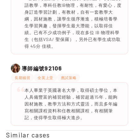
語教學，專科任教IB物理，有耐性，有愛心，度
身訂造學習計劃，有教材，自有一套教學大
綱，因材施教，讓學生循序漸進，積極培養學
生學習興趣，發揮學生最大潛能，以取得佳
績。已有不少成功例子，現在多位 IB 物理科學
生（包括VSA/ 聖保羅），另外已有學生成功取
得 45分 佳積。
92106
導師編號
長期補習
全英上堂
應試策略
本人畢業于英國著名大學，取得碩士學位，本
人具備豐富的補習經驗，補習超過15年，能夠
因材施教，教學方法和方式靈活，而且多年編
寫相關課程資料和任教相關課程，有相關筆
記，使得學生取得極大進步。
Similar cases