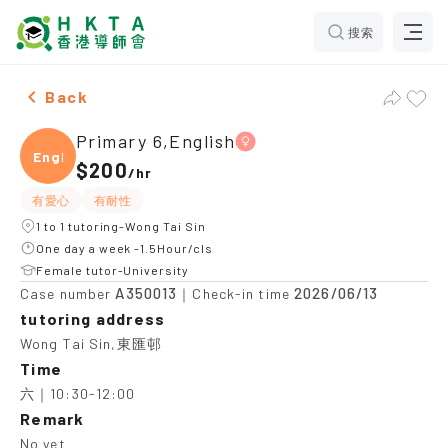
搜索
Female Primary 6,English，Wong Tai Sin Tuition reco
Back
Primary 6,English
Engli
$200
/
hr
有愛心
有耐性
1 to 1 tutoring-Wong Tai Sin
One day a week -1.5Hour/cls
Female tutor-University
A350013
2026/06/13
Case number
｜Check-in time
tutoring address
Wong Tai Sin,東匯邨
Time
六｜10:30-12:00
Remark
No yet