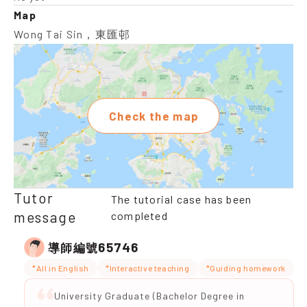
Map
Wong Tai Sin，東匯邨
Check the map
Tutor
The tutorial case has been
message
completed
65746
導師編號
*All in English
*Interactive teaching
*Guiding homework
University Graduate (Bachelor Degree in