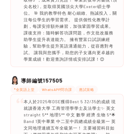
尖名校)，並取得英國頂尖大學Exeter碩士學
位。 🎯 我的教學特色 耐心細緻、熱誠投入，關
注每位學生的學習需求。 提供個性化教學計
劃，每課安排額外練習，加強鞏固學習成果。
課後支持：隨時解答功課問題，作文批改服務
助學生提升表達能力。 擁有豐富口試訓練經
驗，幫助學生提升英語溝通能力，從容應對考
試。 讓我與您攜手，助您的子女邁向更卓越的
學業成績！歡迎查詢詳情或安排試課！😊
157505
導師編號
*全英語上堂
WhatsAPP問功課
應試策略
本人於2025年DSE獲得Best 5 32/35的成績 現
就讀香港大學 工商管理學學士及法學士✨ 英文
straight 5** 地理5** 中文 數學 經濟 生物 5*🌟
Band 1英中畢業 中二至中四總成績全級第一 英
文同地理連續五年全級第一！ 主要補習科目如