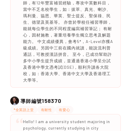
師，有12年豐富補習經驗，專攻中英數科目，
當中不乏名校學生，如：拔萃、真光、喇沙、
瑪利曼、協恩、華英、聖士提反、聖保祿、民
生、德望及英基等。 亦曾於學校任補習導師，
能就每位學生的不同程度編寫補習筆記； 有耐
心，因材施教，著重培養學生獨立思考及解題
能力。 中文成績優異，會考5*，A-Level亦獲A
級成績。另因中三前在國內就讀，能說流利普
通話，可教授漢語拼音。 至今，已成功幫助許
多中小學生提升成績，並通過香港小學呈分試
及香港中學文憑考試(DSE)，順利升讀各大院
校，如：香港大學、香港中文大學及香港理工
大學等。
158370
導師編號
*全英語上堂
有耐性
有愛心
Hello! I am a university student majoring in
psychology, currently studying in city