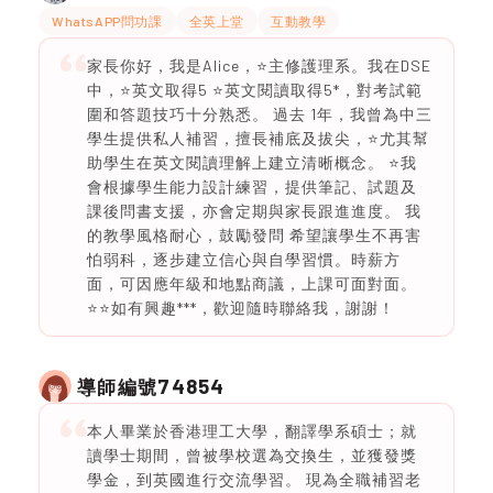
WhatsAPP問功課
全英上堂
互動教學
家長你好，我是Alice，⭐️主修護理系。我在DSE
中，⭐️英文取得5 ⭐️英文閱讀取得5*，對考試範
圍和答題技巧十分熟悉。 過去 1年，我曾為中三
學生提供私人補習，擅長補底及拔尖，⭐️尤其幫
助學生在英文閱讀理解上建立清晰概念。 ⭐️我
會根據學生能力設計練習，提供筆記、試題及
課後問書支援，亦會定期與家長跟進進度。 我
的教學風格耐心，鼓勵發問 希望讓學生不再害
怕弱科，逐步建立信心與自學習慣。時薪方
面，可因應年級和地點商議，上課可面對面。
⭐️⭐️如有興趣***，歡迎隨時聯絡我，謝謝！
74854
導師編號
本人畢業於香港理工大學，翻譯學系碩士；就
讀學士期間，曾被學校選為交換生，並獲發獎
學金，到英國進行交流學習。 現為全職補習老