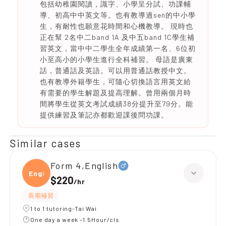
包括幼稚園閱讀，識字、小學呈分試、功課輔
導、初高中中英文等。也有教導過sen的中小學
生，有耐性也願意花時間和心機教導。 現時也
正在幫 2名中二band 1A 及中五band 1C學生補
習英文，當中中二學生全年成績第一名、6位初
小至高小的小學生進行全科補習。 母語是廣東
話，普通話及英語。可以用普通話教授中文。
也有教導外籍學生，可隨心切換語言用英文給
有需要的學生解題及提高理解。曾用兩個月時
間將學生從英文考試成績38分提升至79分。能
提供練習及筆記亦都歡迎課後問功課。
Similar cases
Form 4,English
Engli
$220
/
hr
長期補習
1 to 1 tutoring-Tai Wai
One day a week -1.5Hour/cls