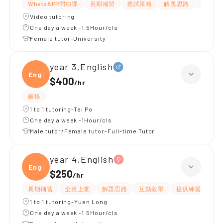
WhatsAPP問功課
長期補習
應試策略
解題思路
提供練
Video tutoring
One day a week -1.5Hour/cls
Female tutor-University
year 3,English
Engli
$400
/
hr
嚴格
1 to 1 tutoring-Tai Po
One day a week -1Hour/cls
Male tutor/Female tutor-Full-time Tutor
year 4,English
Engli
$250
/
hr
長期補習
全英上堂
解題思路
互動教學
提供練習題/試題
1 to 1 tutoring-Yuen Long
One day a week -1.5Hour/cls