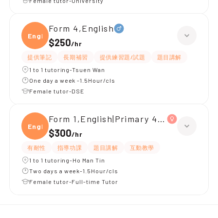
Female tutor-University
Form 4,English
Engli
$250
/
hr
提供筆記
長期補習
提供練習題/試題
題目講解
1 to 1 tutoring-Tsuen Wan
One day a week -1.5Hour/cls
Female tutor-DSE
Form 1,English|Primary 4,All Subjects
Engli
$300
/
hr
有耐性
指導功課
題目講解
互動教學
1 to 1 tutoring-Ho Man Tin
Two days a week-1.5Hour/cls
Female tutor-Full-time Tutor