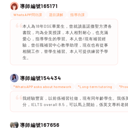
165171
導師編號
WhatsAPP問功課
題目講解
指導功課
本人為18年DSE畢業生，曾就讀嘉諾撒聖方濟各
書院，均為全英授課，本人相對耐心，也充滿
愛心，指導學生的學習。本人曾/現有補習經
驗，曾任職補習中心教學助理，現在也有從事
相關工作，替學生補習。本人可提供練習予學
生。
154434
導師編號
*WhatsAPP asks about homework
*Long-term tutoring
*Prov
我經驗豐富，以前係補習社做，現有同年齡學生。我係英文
分，IELTS overall 8.5，可以馬上開始，係英文專科老
167656
導師編號