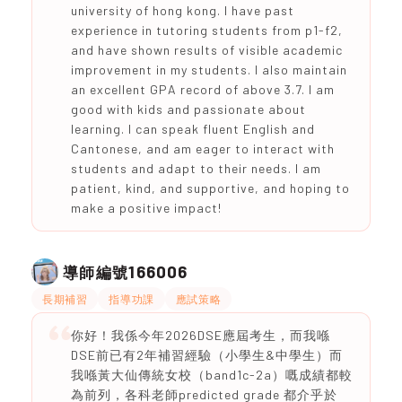
university of hong kong. I have past
experience in tutoring students from p1-f2,
and have shown results of visible academic
improvement in my students. I also maintain
an excellent GPA record of above 3.7. I am
good with kids and passionate about
learning. I can speak fluent English and
Cantonese, and am eager to interact with
students and adapt to their needs. I am
patient, kind, and supportive, and hoping to
make a positive impact!
166006
導師編號
長期補習
指導功課
應試策略
你好！我係今年2026DSE應屆考生，而我喺
DSE前已有2年補習經驗（小學生&中學生）而
我喺黃大仙傳統女校（band1c-2a）嘅成績都較
為前列，各科老師predicted grade 都介乎於