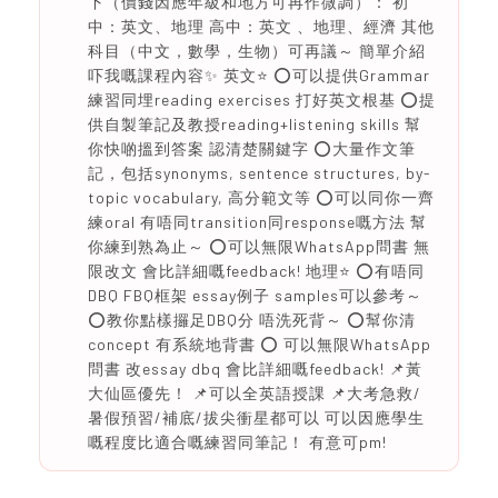
下（價錢因應年級和地方可再作微調）： 初
中：英文、地理 高中：英文 、地理、經濟 其他
科目（中文，數學，生物）可再議～ 簡單介紹
吓我嘅課程內容✨ 英文⭐️ ⭕️可以提供Grammar
練習同埋reading exercises 打好英文根基 ⭕️提
供自製筆記及教授reading+listening skills 幫
你快啲搵到答案 認清楚關鍵字 ⭕️大量作文筆
記，包括synonyms, sentence structures, by-
topic vocabulary, 高分範文等 ⭕️可以同你一齊
練oral 有唔同transition同response嘅方法 幫
你練到熟為止～ ⭕️可以無限WhatsApp問書 無
限改文 會比詳細嘅feedback! 地理⭐️ ⭕️有唔同
DBQ FBQ框架 essay例子 samples可以參考～
⭕️教你點樣攞足DBQ分 唔洗死背～ ⭕️幫你清
concept 有系統地背書 ⭕️ 可以無限WhatsApp
問書 改essay dbq 會比詳細嘅feedback! 📌黃
大仙區優先！ 📌可以全英語授課 📌大考急救/
暑假預習/補底/拔尖衝星都可以 可以因應學生
嘅程度比適合嘅練習同筆記！ 有意可pm!