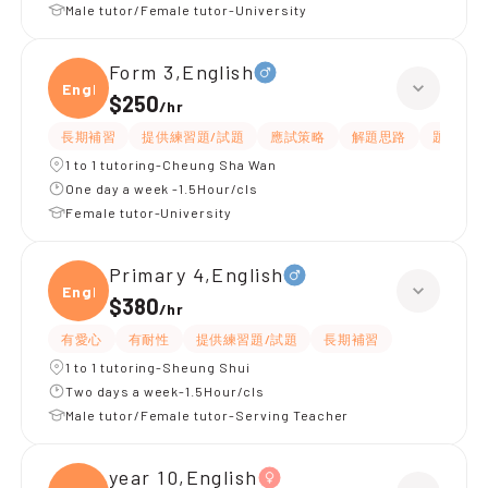
Male tutor/Female tutor-University
Form 3,English
Engli
$250
/
hr
長期補習
提供練習題/試題
應試策略
解題思路
題目講解
1 to 1 tutoring-Cheung Sha Wan
One day a week -1.5Hour/cls
Female tutor-University
Primary 4,English
Engli
$380
/
hr
有愛心
有耐性
提供練習題/試題
長期補習
1 to 1 tutoring-Sheung Shui
Two days a week-1.5Hour/cls
Male tutor/Female tutor-Serving Teacher
year 10,English