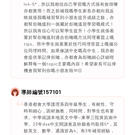
lv4-5*，所以我相信自己學習嘅方式係有效得嚟
亦都實用！而之前補我嘅學生家長亦都向我反
映就係我嘅補習幫到小朋友提升成績之餘，亦
都幫佢哋搵到一個屬於佢哋溫習學習嘅模式！
所以我有信心可以幫學生提升！小學生就係着
重於幫佢哋搵到適合佢哋嘅方法同埋審題上嘅
tips。而中學生就着重於技巧同埋答題上嘅攞分
位同埋時間。如果修讀中史嘅高中生，我亦都
會提供筆記俾佢哋，亦都會為佢哋細心詳細咁
解釋每一個topic主要嘅內容！希望家長可以俾
機會我幫到你嘅小朋友啦🫶🏻
157101
導師編號
香港都會大學護理系四年級學生，有耐性、守
時和細心，因材施教，同時間，對學生也有要
求。中學就讀本地英文中學—東華三院黃笏南中
學。23年dse中文閱讀卷及聆聽卷均取得5*，其
餘英文、數學、通識皆為4。有3年補習經驗，