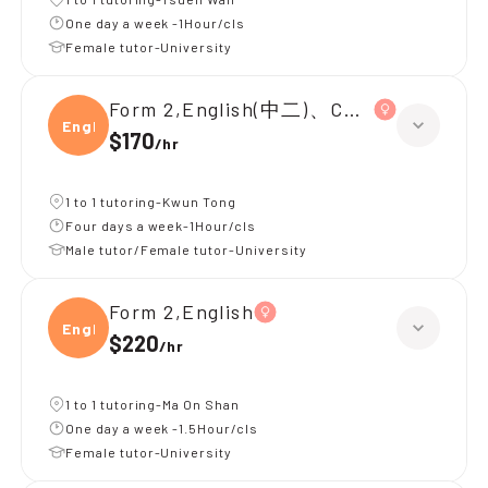
One day a week -1Hour/cls
Female tutor-University
Form 2,English(中二)、Chinese(中二)、
Engli
$170
/
hr
1 to 1 tutoring-Kwun Tong
Four days a week-1Hour/cls
Male tutor/Female tutor-University
Form 2,English
Engli
$220
/
hr
1 to 1 tutoring-Ma On Shan
One day a week -1.5Hour/cls
Female tutor-University