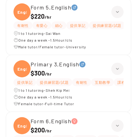
Form 5,English
Engli
$220
/
hr
有耐性
有愛心
細心
提供筆記
提供練習題/試題
指導
1 to 1 tutoring-Sai Wan
One day a week -1.5Hour/cls
Male tutor/Female tutor-University
Primary 3,English
Engli
$300
/
hr
提供筆記
提供練習題/試題
有耐性
互動教學
課程設計
1 to 1 tutoring-Shek Kip Mei
One day a week -1.5Hour/cls
Female tutor-Full-time Tutor
Form 6,English
Engli
$200
/
hr