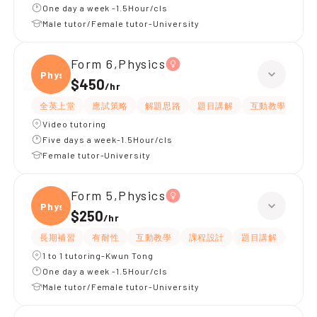
One day a week -1.5Hour/cls
Male tutor/Female tutor-University
Form 6,Physics
Physi
$450
/
hr
全英上堂
應試策略
解題思路
題目講解
互動教學
有
Video tutoring
Five days a week-1.5Hour/cls
Female tutor-University
Form 5,Physics
Physi
$250
/
hr
長期補習
有耐性
互動教學
課程設計
題目講解
提供
1 to 1 tutoring-Kwun Tong
One day a week -1.5Hour/cls
Male tutor/Female tutor-University