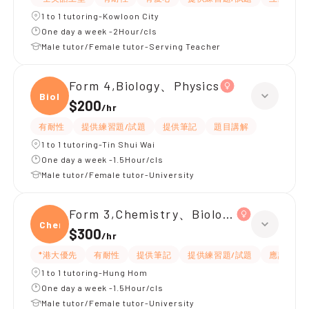
1 to 1 tutoring-Kowloon City
One day a week -2Hour/cls
Male tutor/Female tutor-Serving Teacher
Form 4,Biology、Physics
Biolo
$200
/
hr
有耐性
提供練習題/試題
提供筆記
題目講解
1 to 1 tutoring-Tin Shui Wai
One day a week -1.5Hour/cls
Male tutor/Female tutor-University
Form 3,Chemistry、Biology、Physics
Chemi
$300
/
hr
*港大優先
有耐性
提供筆記
提供練習題/試題
應試策略
1 to 1 tutoring-Hung Hom
One day a week -1.5Hour/cls
Male tutor/Female tutor-University