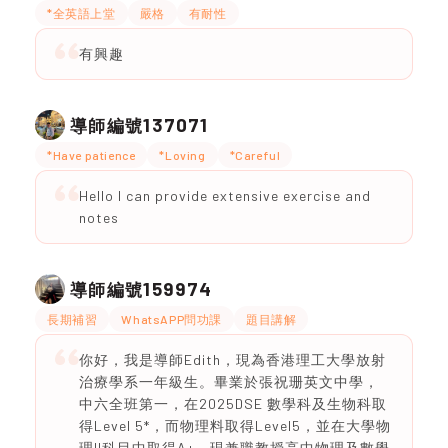
*全英語上堂
嚴格
有耐性
有興趣
137071
導師編號
*Have patience
*Loving
*Careful
Hello I can provide extensive exercise and
notes
159974
導師編號
長期補習
WhatsAPP問功課
題目講解
你好，我是導師Edith，現為香港理工大學放射
治療學系一年級生。畢業於張祝珊英文中學，
中六全班第一，在2025DSE 數學科及生物科取
得Level 5*，而物理料取得Level5，並在大學物
理II科目中取得A+，現兼職教授高中物理及數學