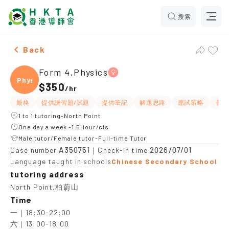
搜索
Female Form 4,Physics，North Point Tuition recomme
Back
Form 4,Physics
Physi
$350
/
hr
嚴格
提供練習題/試題
提供筆記
解題思路
應試策略
長期
1 to 1 tutoring-North Point
One day a week -1.5Hour/cls
Male tutor/Female tutor-Full-time Tutor
A350751
2026/07/01
Case number
｜Check-in time
Language taught in schools
Chinese Secondary School
tutoring address
North Point,柏蔚山
Time
一｜18:30-22:00

六｜13:00-18:00