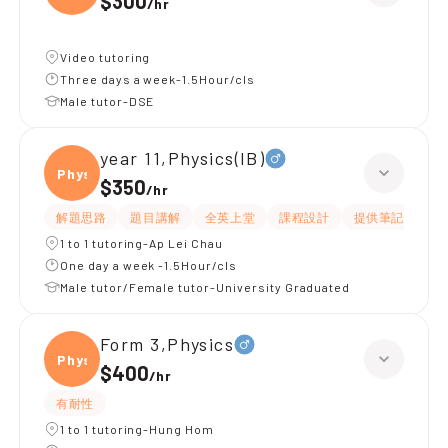
$300
/
hr
Video tutoring
Three days a week-1.5Hour/cls
Male tutor-DSE
year 11,Physics(IB)
Physi
$350
/
hr
解題思路
題目講解
全英上堂
課程設計
提供筆記
有
1 to 1 tutoring-Ap Lei Chau
One day a week -1.5Hour/cls
Male tutor/Female tutor-University Graduated
Form 3,Physics
Physi
$400
/
hr
有耐性
1 to 1 tutoring-Hung Hom