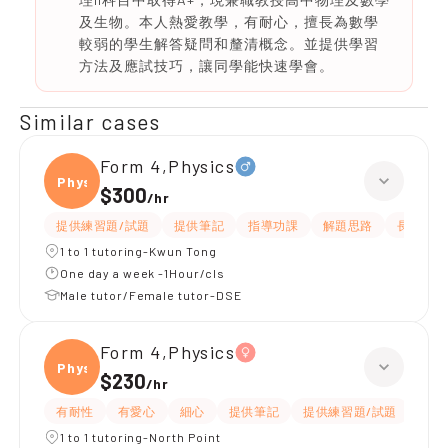
及生物。本人熱愛教學，有耐心，擅長為數學
較弱的學生解答疑問和釐清概念。並提供學習
方法及應試技巧，讓同學能快速學會。
Similar cases
Form 4,Physics
Physi
$300
/
hr
提供練習題/試題
提供筆記
指導功課
解題思路
長期補習
1 to 1 tutoring-Kwun Tong
One day a week -1Hour/cls
Male tutor/Female tutor-DSE
Form 4,Physics
Physi
$230
/
hr
有耐性
有愛心
細心
提供筆記
提供練習題/試題
指導
1 to 1 tutoring-North Point