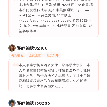
本地大學,最強科目為 數學,M2,物理生物化學,香
港公開試理科成績優異,中英數通識phy chem
bio補習notes完全齊備,30年以上
hkcee,Alevel,hkdse past paper, 超過50篇中
文,英文5**各卷範文, 24小時問書,不怕辛勞, 誠
補各級學生
92106
導師編號
長期補習
全英上堂
應試策略
本人畢業于英國著名大學，取得碩士學位，本
人具備豐富的補習經驗，補習超過15年，能夠
因材施教，教學方法和方式靈活，而且多年編
寫相關課程資料和任教相關課程，有相關筆
記，使得學生取得極大進步。
138293
導師編號