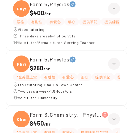
Form 5,Physics
Physi
$400
/
hr
嚴格
有耐性
有愛心
細心
提供筆記
提供練習題/試題
Video tutoring
Three days a week-1.5Hour/cls
Male tutor/Female tutor-Serving Teacher
Form 5,Physics
Physi
$250
/
hr
*全英語上堂
有耐性
有愛心
細心
提供筆記
提供練習
1 to 1 tutoring-Sha Tin Town Centre
Two days a week-1.5Hour/cls
Male tutor-University
Form 3,Chemistry、Physics
Chemi
$450
/
hr
*全英語上堂
有耐性
有愛心
提供練習題/試題
互動教學