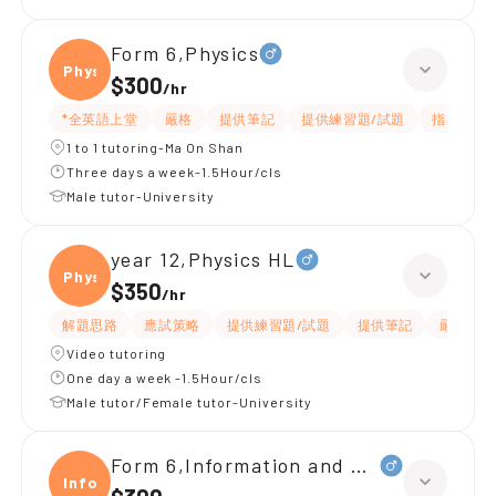
Form 6,Physics
Physi
$300
/
hr
*全英語上堂
嚴格
提供筆記
提供練習題/試題
指導功課
1 to 1 tutoring-Ma On Shan
Three days a week-1.5Hour/cls
Male tutor-University
year 12,Physics HL
Physi
$350
/
hr
解題思路
應試策略
提供練習題/試題
提供筆記
嚴格
Video tutoring
One day a week -1.5Hour/cls
Male tutor/Female tutor-University
Form 6,Information and Communica
Infor