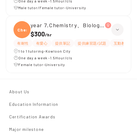
One day a week -1.5Hour/cls
Male tutor/Female tutor-University
year 7,Chemistry、Biology、Physics
Chemi
$300
/
hr
有耐性
有愛心
提供筆記
提供練習題/試題
互動教學
1 to 1 tutoring-Kowloon City
One day a week -1.5Hour/cls
Female tutor-University
About Us
Education Information
Certification Awards
Major milestone