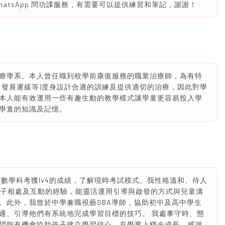
atsApp 問功課服務，有需要可以提供練習和筆記，謝謝！
療學系。本人曾任職到校學前康復服務的職業治療師，為有特
、發展遲緩等)度身設計合適的訓練及提供適切的治療，因此對學
本人能有效運用一些有趣生動的教學模式讓學童更容易投入學
學童的知識及記憶。
，在數學科考獲lv4的成績，了解現時考試模式。我性格溫和、待人
孩子相處及互動的經驗，能靈活運用引導與啟發的方式與兒童溝
。此外，我曾於中學兼職視藝SBA導師，協助初中及高中學生
通、引導他們有系統地完成學習目標的技巧。 我處事守時、態
望能有機會協助孩子建立學習信心，在學業上穩步成長。感謝