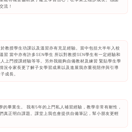
交流！
習經驗對於教授學生功課以及溫習亦有充足經驗。當中包括大半年入校
習 當中亦有許多SEN學生 所以對教授SEN學生有一定經驗和
私人上門授課經驗等等。另外我能夠自備教材及練習 緊貼學生學
情況令家長更了解子女學習成果以及進展我亦重視陪伴與引導
孩子成長。
理工大學的畢業生。 我有5年的上門私人補習經驗，教學非常有耐性，
們真正明白課題。課堂上我也會提供自備筆記，幫小朋友更輕
！