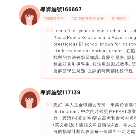
166667
導師編號
*時間較彈性
*課後解答學生疑難
長期補習
I am a final-year college student at U
Media(Public Relations and Advertising
prestigious B1 school known for its str
students accross various 
找對的方法去學習知識. 喜愛小朋友, 親
相處並且引導學生, 較注重鼓勵式教學, 
會解答學生疑難. 上課的時間都比較彈性,
117139
導師編號
您好! 本人是全職補習導師，畢業於香
Distinction，中六的時候更在HK
外，經濟科(英文卷)更在高考和會考中皆獲
(英文卷)及中國語文科皆獲取A級。本人
有的指導計劃以改善每一位學生不足之處