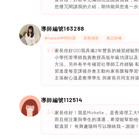
您撥冗閱讀我的介紹，期待能與您進一步
163288
導師編號
WhatsAPP問功課
長期補習
應試策略
家長你好🙇🏻‍♀️我具備2年豐富的補
小學托管導師負責教授高低年級功課以及溫
方法。另外有半年補習社導師工作經驗 
習進度每堂課後亦會主動向家長匯報學習
主張耐心溫柔教導學生 與家長共同支持
112514
導師編號
家長你好！我是Michelle， 是香港
而且很注重與學生的溝通，希望能幫助他
鬆溫習！ 有興趣隨時可以聯絡我～謝謝