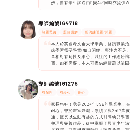
步，曾有學生試過由D變A✅同時亦提供Wh
164718
導師編號
解題思路
題目講解
提供練習題/試題
本人於英國考文垂大學畢業，修讀職業治
殊學習需要學童(如自閉症、專注力不足
童相對有耐性及細心。以往的工作經驗讓
習。如有需要，本人可提供練習題以鞏固
161275
導師編號
有耐性
有愛心
細心
家長您好！我是2024年DSE的畢業生
耐心，曾於畫室兼職，累積了與2至7歲
通，擅長以生動有趣的方式引導幼兒學習
整理與完善作品，從中掌握了與青少年溝
度有禮，對教學充滿熱忱且認真負責，期