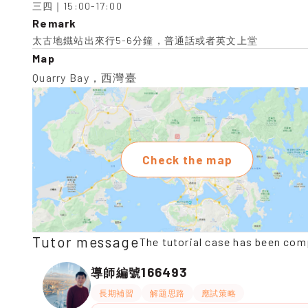
三四｜15:00-17:00
Remark
太古地鐵站出來行5-6分鐘，普通話或者英文上堂
Map
Quarry Bay，西灣臺
Check the map
Tutor message
The tutorial case has been com
166493
導師編號
長期補習
解題思路
應試策略