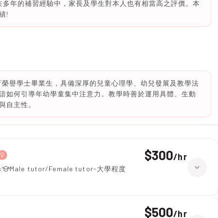
 在多年的補習經驗中，家長及學生對本人也有相當高之評價。本
績!
教育榮譽學士畢業生，具備深厚的兒童心理學、幼兒發展及教學法
諳如何引導年幼學童集中注意力。教學時善於運用具體、生動
與自主性。
$300
/
hr
s
Male tutor/Female tutor-大學程度
$500
/
hr