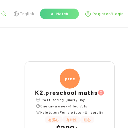
English
AI Match
Register/Login
r
presc
K2,preschool maths
1 to 1 tutoring-Quarry Bay
One day a week -1Hour/cls
Male tutor/Female tutor-University
有愛心
有耐性
細心