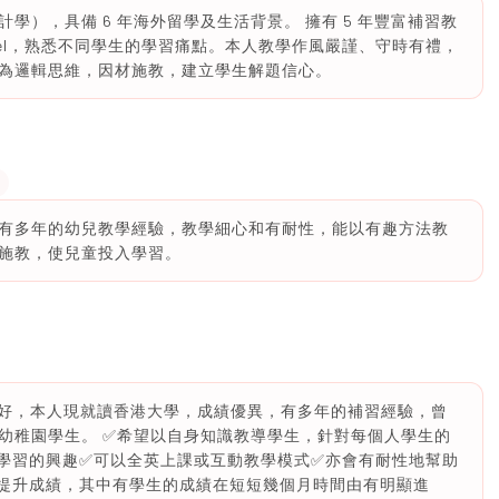
學），具備 6 年海外留學及生活背景。 擁有 5 年豐富補習教
evel，熟悉不同學生的學習痛點。本人教學作風嚴謹、守時有禮，
為邏輯思維，因材施教，建立學生解題信心。
有多年的幼兒教學經驗，教學細心和有耐性，能以有趣方法教
施教，使兒童投入學習。
你好，本人現就讀香港大學，成績優異，有多年的補習經驗，曾
幼稚園學生。 ✅希望以自身知識教導學生，針對每個人學生的
學習的興趣✅可以全英上課或互動教學模式✅亦會有耐性地幫助
提升成績，其中有學生的成績在短短幾個月時間由有明顯進