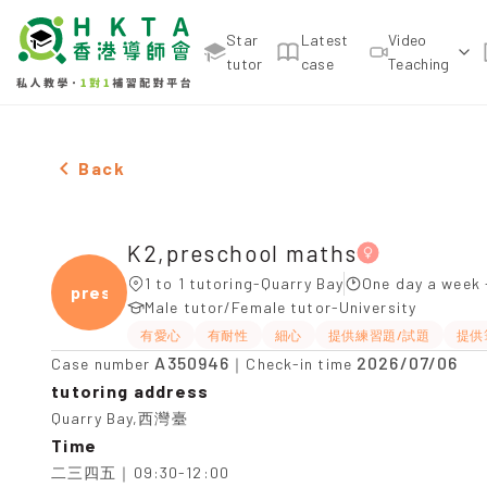
Star
Latest
Video
tutor
case
Teaching
Female K2,preschool maths，Quarry Bay Tuition r
Back
K2,preschool maths
1 to 1 tutoring-Quarry Bay
One day a week 
presc
Male tutor/Female tutor-University
有愛心
有耐性
細心
提供練習題/試題
提供
A350946
2026/07/06
Case number
｜Check-in time
tutoring address
Quarry Bay,西灣臺
Time
二三四五｜09:30-12:00
