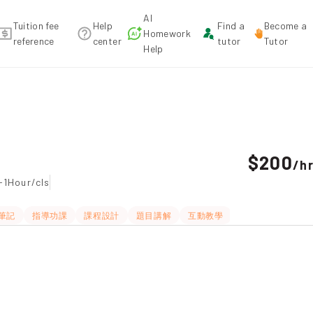
AI
Tuition fee
Help
Find a
Become a
Homework
reference
center
tutor
Tutor
Help
ecommendation
$200
/
h
-1Hour/cls
筆記
指導功課
課程設計
題目講解
互動教學
長期補習