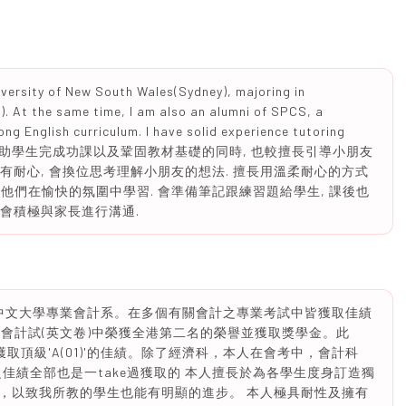
niversity of New South Wales(Sydney), majoring in
). At the same time, I am also an alumni of SPCS, a
ong English curriculum. I have solid experience tutoring
grades. 在協助學生完成功課以及鞏固教材基礎的同時, 也較擅長引導小朋友
切有耐心, 會換位思考理解小朋友的想法. 擅長用溫柔耐心的方式
讓他們在愉快的氛圍中學習. 會準備筆記跟練習題給學生, 課後也
 會積極與家長進行溝通.
港中文大學專業會計系。在多個有關會計之專業考試中皆獲取佳績
AAT專業會計試(英文卷)中榮獲全港第二名的榮譽並獲取獎學金。此
取頂級'A(01)'的佳績。除了經濟科，本人在會考中，會計科
之佳績全部也是一take過獲取的 本人擅長於為各學生度身訂造獨
，以致我所教的學生也能有明顯的進步。 本人極具耐性及擁有