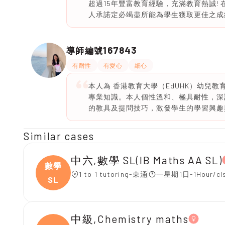
超過15年豐富教育經驗，充滿教育熱誠!
人承諾定必竭盡所能為學生獲取更佳之成
167843
導師編號
有耐性
有愛心
細心
本人為 香港教育大學（EdUHK）幼兒
專業知識。本人個性溫和、極具耐性，深
的教具及提問技巧，激發學生的學習興趣
Similar cases
中六,數學 SL(IB Maths AA SL)
數學
1 to 1 tutoring-東涌
一星期1日-1Hour/cl
SL
中級,Chemistry maths