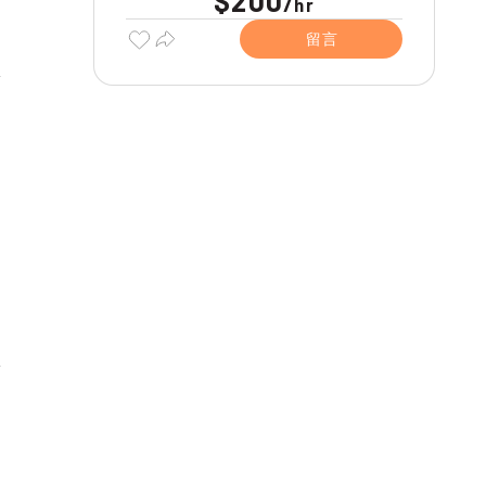
$200
/
hr
留言