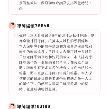
度調整教法。歡迎聯絡查詢及安排課堂時間！
📩
79649
導師編號
你好，本人具備超過9年補習社及私補經驗，現
為全職補習導師。根據本人以往的學習經驗，
本人深明導師的教學熱誠和方法會深深影響到
學生的學習進度，所以本人希望可以一反以往
日校老師平舖直述和沈悶的教法。本人認為導
師理應作為一個輔助者的角色，在旁給予幫
助，讓學生有更多思考的機會，從而自己找出
答案，而非直接在導師口中得知答案。本人深
信補習的最終目標是要讓學生在缺乏任何人士
的幫忙下，仍然可以清楚了解問題當中的締
結，並且成功答對題目。
163196
導師編號