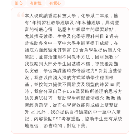
細心
有耐性
有愛心
本人現就讀香港科技大學，化學系二年級，擁
有4年補習社教學經驗及2年私補經驗，具備豐
富的補底心得，熟悉各年級學生的學習難點，
尤其擅長數學、生物及化學等理科科目 🧪 過去
曾協助多名中一至中六學生顯著提升成績，在
補底方面經驗尤其豐富 ✍🏻 會為學生提供個人化
筆記，並靈活運用不同教學方法，因材施教 ✅
我觀察到大部分學生因基礎不穩，導致後期難
以突破，學習新課題時亦倍感吃力‼️ 針對這些情
況，我會以由淺入深的方式幫助學生穩固根
基，並按能力提供不同難度及類型的練習 📖 同
時，我會分享自己在DSE溫習時所整理的思考方
法與應試技巧，幫助學生輕鬆釐清概念 📚📚 熟
習經典題型，從而在學習效能與成績上雙雙提
升 📈 此外，我亦提供自行編製的中一至中六筆
記，內容緊貼DSE考核重點，協助學生更有系統
地溫習，節省時間，對症下藥。