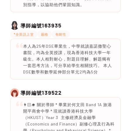
別指導，以協助他們鞏固知識。
163935
導師編號
*全英語上堂
嚴格
有耐性
本人為25年DSE畢業生，中學就讀嘉諾撒聖心
書院，均為全英授課，現為香港科技大學一年
級生。本人相對耐心，對題目理解、解題獨有
一套思考方法，可分享給學生相關技巧。 本人
DSE數學和數學延伸部分單元2均為5分
139522
導師編號
👩🏻‍🎓 關於導師 * 畢業於何文田 Band 1A 旅港
開平商會中學 * 現就讀香港科技大學
（HKUST）Year 3 主修經濟及金融學
（Economics and Finance）副修心理及行為科
學（Psychology and Behavioral Science） *