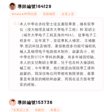
164129
導師編號
WhatsAPP問功課
長期補習
全英上堂
本人中學在赤柱聖士堤反書院畢業，擁有双學
位（浸大物理及城市大學电子工程）和 双碩士
（城市大學电子工程及海外MBA)。 從事电子工
程多年，近年退下，並從事私人補習。 主補數
學,资訉科技及物理。暑假教授多功能可编程机
械人及物理电子电路積木制作。啟蒙高小，初
中學生對STEM 學科的興趣。有多年補習经驗。
本人的女兒剛碩士畢業，兒子也在科大修讀机
械工程，今年畢業。他们都是由我指導工课和
啟蒙的。我深信每位同學都有無限潜能，最重
要是有適當的輔助和啟蒙。而我在這方面有豐
富的經验。
153736
導師編號
*全英語上堂
有耐性
有愛心