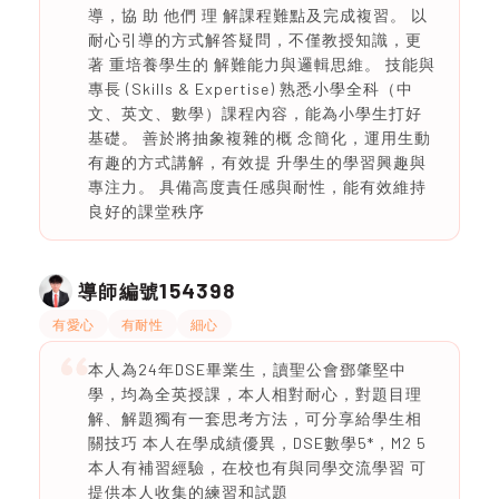
導，協 助 他們 理 解課程難點及完成複習。 以
耐心引導的方式解答疑問，不僅教授知識，更
著 重培養學生的 解難能力與邏輯思維。 技能與
專長 (Skills & Expertise) 熟悉小學全科（中
文、英文、數學）課程內容，能為小學生打好
基礎。 善於將抽象複雜的概 念簡化，運用生動
有趣的方式講解，有效提 升學生的學習興趣與
專注力。 具備高度責任感與耐性，能有效維持
良好的課堂秩序
154398
導師編號
有愛心
有耐性
細心
本人為24年DSE畢業生，讀聖公會鄧肇堅中
學，均為全英授課，本人相對耐心，對題目理
解、解題獨有一套思考方法，可分享給學生相
關技巧 本人在學成績優異，DSE數學5*，M2 5
本人有補習經驗，在校也有與同學交流學習 可
提供本人收集的練習和試題