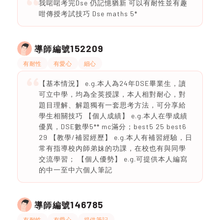
我啱啱考完Dse 仍記憶猶新 可以有耐性並有趣
咁傳授考試技巧 Dse maths 5*
152209
導師編號
有耐性
有愛心
細心
【基本情況】 e.g.本人為24年DSE畢業生，讀
可立中學，均為全英授課，本人相對耐心，對
題目理解、解題獨有一套思考方法，可分享給
學生相關技巧 【個人成績】 e.g.本人在學成績
優異，DSE數學5** mc滿分；best5 25 best6
29 【教學/補習經歷】 e.g.本人有補習經驗，日
常有指導校內師弟妹的功課，在校也有與同學
交流學習； 【個人優勢】 e.g.可提供本人編寫
的中一至中六個人筆記
146785
導師編號
有耐性
有愛心
提供筆記