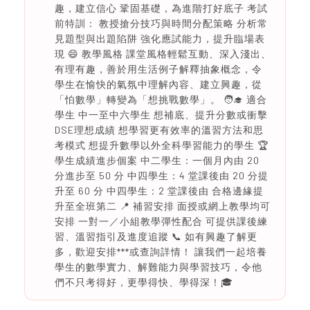
趣，建立信心 鞏固基礎，為進階打好底子 考試
前特訓： 教授搶分技巧與時間分配策略 分析常
見題型與出題陷阱 強化應試能力，提升臨場表
現 😄 教學風格 課堂風格輕鬆互動、深入淺出、
有理有趣，善於用生活例子解釋抽象概念，令
學生在愉快的氣氛中理解內容、建立興趣，從
「怕數學」轉變為「想挑戰數學」。 🧑‍🎓 適合
學生 中一至中六學生 想補底、提升分數或衝擊
DSE理想成績 想學習更有效率的溫習方法和思
考模式 想提升數學以外全科學習能力的學生 🏆
學生成績進步個案 中二學生：一個月內由 20
分進步至 50 分 中四學生：4 堂課後由 20 分提
升至 60 分 中四學生：2 堂課後由 合格邊緣提
升至全班第二 📍 補習安排 面授或網上教學均可
安排 一對一／小組教學彈性配合 可提供課後練
習、溫習指引及進度追蹤 📞 如有興趣了解更
多，歡迎安排***或查詢詳情！ 讓我們一起培養
學生的數學實力、解難能力與學習技巧，令他
們不只考得好，更學得快、學得深！🎓