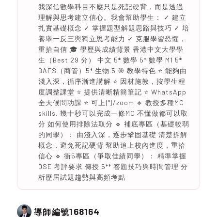
我深信數學科目不應只是死記硬背，而是透過
理解與思考建立信心。我會幫助學生： ✓ 建立
扎實基礎概念 ✓ 掌握題型解題思路與技巧 ✓ 培
養舉一反三與獨立思考能力 ✓ 克服學習恐懼，
重拾自信 🎓 學歷與成績背景 香港中文大學學
生（Best 29 分） 中文 5* 數學 5* 數學 M1 5*
BAFS（商管）5* 生物 5 🎯 教學特色 ⭐️ 能夠由
淺入深，循序漸進講解 ⭐️ 因材施教，按學生程
度調整課堂 ⭐️ 提供清晰精簡筆記 ⭐️ WhatsApp
全天候問功課 ⭐️ 可上門/zoom 🔹 教授多種MC
skills, 幾十秒可以完成一條MC 不懂做都可以取
分 如何使用排除法取分 🔹 補底專區（基礎較弱
的同學）： 由淺入深，逐步鞏固基礎 清楚拆解
概念，避免死記硬背 幫助追上校內進度，重拾
信心 🔹 衝5專區（爭取佳績同學）： 精準掌握
DSE 考評要求 傳授 5** 答題技巧與時間管理 分
析歷屆試題趨勢與高頻考點
168164
導師編號