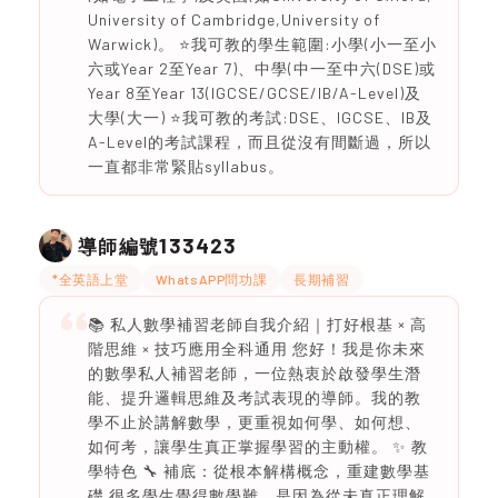
University of Cambridge,University of
Warwick)。 ⭐️我可教的學生範圍:小學(小一至小
六或Year 2至Year 7)、中學(中一至中六(DSE)或
Year 8至Year 13(IGCSE/GCSE/IB/A-Level)及
大學(大一) ⭐️我可教的考試:DSE、IGCSE、IB及
A-Level的考試課程，而且從沒有間斷過，所以
一直都非常緊貼syllabus。
133423
導師編號
*全英語上堂
WhatsAPP問功課
長期補習
📚 私人數學補習老師自我介紹｜打好根基 × 高
階思維 × 技巧應用全科通用 您好！我是你未來
的數學私人補習老師，一位熱衷於啟發學生潛
能、提升邏輯思維及考試表現的導師。我的教
學不止於講解數學，更重視如何學、如何想、
如何考，讓學生真正掌握學習的主動權。 ✨ 教
學特色 🔧 補底：從根本解構概念，重建數學基
礎 很多學生覺得數學難，是因為從未真正理解