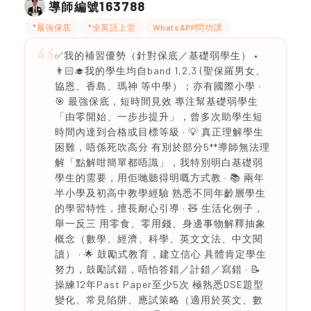
163788
導師編號
*最強保底
*全英語上堂
WhatsAPP問功課
✅我的補習優勢（針對保底／基礎弱學生） •
👨🏻‍🎓我的學生均自band 1,2,3 (聖保羅男女、
協恩、香島、瑪神 等中學）；亦有國際小學 ·
🎯 最強保底，短時間見效 專注幫基礎弱學生
「由零開始、一步步提升」，曾多次助學生短
時間內達到合格或目標等級 · 💡 真正理解學生
困難，唔係死吹高分 有別於部分5**導師無法理
解「點解咁簡單都唔識」，我特別明白基礎弱
學生的需要，用佢哋聽得明嘅方式教 · 📚 兩年
半小學及初高中教學經驗 熟悉不同年齡層學生
的學習特性，擅長耐心引導 · 🧸 生活化例子，
舉一反三 用零食、零用錢、身邊事物解釋抽象
概念（數學、經濟、科學、英文文法、中文閱
讀） · 🌟 鼓勵式教育，建立信心 具體肯定學生
努力，鼓勵試錯，唔怕答錯／計錯／寫錯 · 📝
操練12年Past Paper至少5次 極熟悉DSE題型
變化、常見陷阱、應試策略（適用於英文、數