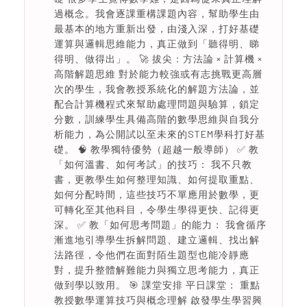
過概念。我會逐課重構課題內容，幫助學生由
最基本的地方重新出發，由淺入深，打好基礎
運算與邏輯思維能力，真正做到「聽得明、睇
得明、做得出」。 🚀 拔尖：方法論 × 計算機 ×
高階解題思維 對於能力較強或有志挑戰更高層
次的學生，我會教授系統化的解題方法論，並
配合計算機程式來幫助處理問題與驗算，鎖定
分數，訓練學生具備高階的數學思維與自我分
析能力，為公開試以至未來的STEM學科打好基
礎。 🧠 教學獨特優勢（超越一般導師） ✅ 教
「如何溫書、如何考試」的技巧： 我不只教
書，更教學生如何整理知識、如何提取重點、
如何分配時間，這些技巧不單應用於數學，更
可轉化至其他科目，令學生學得更快、記得更
深。 ✅ 教「如何思考問題」的能力： 我會循序
漸進地引導學生拆解問題、建立邏輯、找出解
法路徑，令他們在面對陌生題型也能冷靜應
對，提升整體解難能力與獨立思考能力，真正
做到學以致用。 🎯 課堂安排 平日課堂： 重點
教授數學運算技巧與概念理解 啟發學生學習興