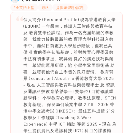
*全英語上堂
嚴格
提供練習題/試題
個人簡介 (Personal Profile) 現為香港教育大學
(EdUHK) 一年級生，修讀人工智能與教育科技
及 教育雙學位課程。作為一名充滿熱誠的準教
師，我致力於將最新的教 育理念與科技融入教
學中。雖然目前處於大學起步階段，但我已具
備 扎實的學科知識基礎，並對教育心理學及教
學法有初步掌握。我具備 良好的溝通技巧與耐
性，希望能運用所學，協 小學生鞏固學術基 助
礎，並培養他們自主學習的良好習慣。 教育背
景 (Education) About me 香港教育大學 2025
– 現在 人工智能與教育科技榮譽理學士 及 資訊
及通訊科技教育榮譽學士 (雙學位) 目前修讀重
點學科： 小學教育心理學、教學法原理、STEM
教育基礎。 保良局何蔭棠中學 2019 – 2025 香
港中學文憑考試 (HKDSE)： 最佳五科成績 21分
教學及工作經驗 (Teaching & Work
Experience) 中學 ICT 輔助 導師 2025 – 現在 為
學生提供資訊及通訊科技 (ICT) 科目的課後輔