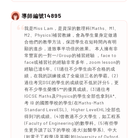
14895
導師編號
我是Miss Lam，是資深的數理科(Maths、M1、
M2、Physics)補習教練，會為學生量身定做適
合他們的教學方法，保證學生在短時間內有明
顯的進步，達致事半功倍的效果。 本人擁有非
常豐富的一對一/Group的補習經驗 ，face to
face或補習社的經驗非常多年，zoom lesson的
經驗已達6年。(1)過往不少學生由不合格的成
績，在我的訓練後成了全級頭三名的學霸。(2)
過往考完DSE的學生的成績從不低於評分5，更
有不少學生榮獲5**的優異成績。(3)過往考
IGCSE Maths及Physics的學生全部也拿到A*、
考 IB 的國際學校的學生(在Maths-Math
Standard Level(SL)、Higher Level(HL)全部也
得到7的成績。(4)曾教過不少大學生，如工程系
(Faculty of Engineering)的數學科。(5)有些學
生更升讀了以下的學校:港大(如醫學系)、中大
(如電子工程學)及英國(如University of Oxford,