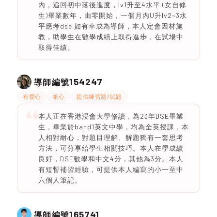
內，追回初中落後進度，lv1升至4水平 (女自修
生)畢業數年，由零開始，一個月內U升lv2~3水
平應考dse 如有幸成為導師，本人定會因材施
教，助學生在數學成績上取得進步，在試場中
取得佳績。
154247
導師編號
有愛心
細心
提供練習題/試題
本人正在香港浸會大學修讀，為23年DSE畢業
生，畢業於band1英文中學，均為全英授課，本
人相對耐心，對題目理解、解題獨有一套思考
方法，可分享給學生相關技巧。本人在學成績
良好，DSE數學和中文4分，其他為3分。本人
有短暫補習經驗，可提供本人編寫的小一至中
六個人筆記。
165741
導師編號