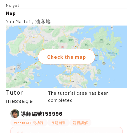
No yet
Map
Yau Ma Tei，油麻地
Check the map
Tutor
The tutorial case has been
message
completed
159996
導師編號
WhatsAPP問功課
長期補習
題目講解