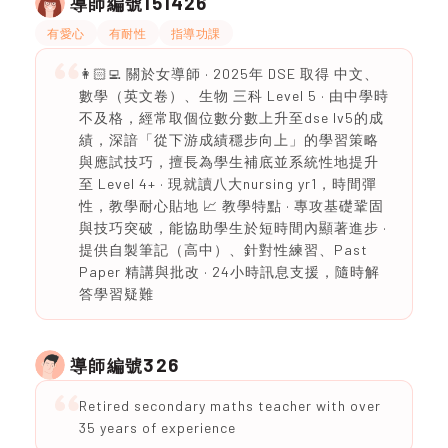
151426
導師編號
有愛心
有耐性
指導功課
👩🏻‍💻 關於女導師 · 2025年 DSE 取得 中文、
數學（英文卷）、生物 三科 Level 5 · 由中學時
不及格，經常取個位數分數上升至dse lv5的成
績，深諳「從下游成績穩步向上」的學習策略
與應試技巧，擅長為學生補底並系統性地提升
至 Level 4+ · 現就讀八大nursing yr1，時間彈
性，教學耐心貼地 📈 教學特點 · 專攻基礎鞏固
與技巧突破，能協助學生於短時間內顯著進步 ·
提供自製筆記（高中）、針對性練習、Past
Paper 精講與批改 · 24小時訊息支援，隨時解
答學習疑難
326
導師編號
Retired secondary maths teacher with over
35 years of experience