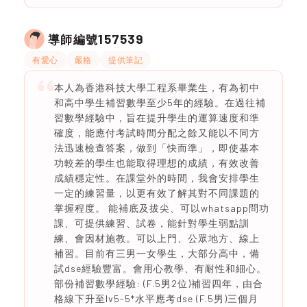
157539
導師編號
有愛心
嚴格
提供筆記
本人為香港科技大學工程系畢業生，有為初中
和高中學生補習數學至少5年的經驗。在過往補
習數學經驗中，旨在提升學生的運算速度和準
確度，能應付考試時間分配之餘又能以不同方
法迅速檢查答案，做到「快而準」，即使基本
功較差的學生也能取得理想的成績，有效改善
成績穩定性。在課堂外的時間，我會安排學生
一定的練習量，以更有效了解其對不同課題的
掌握程度。 能補底及拔尖、可以whatsapp問功
課、可提供練習、試卷，能針對學生弱點訓
練、會因材施教。可以上門、公眾地方、線上
補習。目前有三男一女學生，大部分高中，備
試dse經驗豐富。會用心教學、有耐性和細心。
部份補習數學經驗: (F.5男2位)補習四年，由合
格線下升至lv5-5*水平應考dse (F.5男)三個月