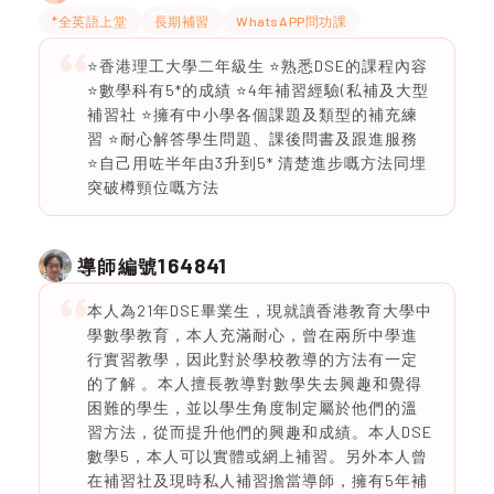
*全英語上堂
長期補習
WhatsAPP問功課
⭐️香港理工大學二年級生 ⭐️熟悉DSE的課程內容
⭐️數學科有5*的成績 ⭐️4年補習經驗(私補及大型
補習社 ⭐️擁有中小學各個課題及類型的補充練
習 ⭐️耐心解答學生問題、課後問書及跟進服務
⭐️自己用咗半年由3升到5* 清楚進步嘅方法同埋
突破樽頸位嘅方法
164841
導師編號
本人為21年DSE畢業生，現就讀香港教育大學中
學數學教育，本人充滿耐心，曾在兩所中學進
行實習教學，因此對於學校教導的方法有一定
的了解 。本人擅長教導對數學失去興趣和覺得
困難的學生，並以學生角度制定屬於他們的溫
習方法，從而提升他們的興趣和成績。本人DSE
數學5，本人可以實體或網上補習。另外本人曾
在補習社及現時私人補習擔當導師，擁有5年補