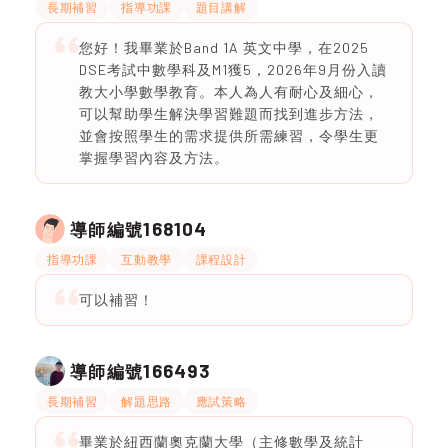
長期補習
指導功課
題目講解
您好！我畢業於Band 1A 英文中學，在2025
DSE考試中數學科及M1獲5，2026年9月份入讀
教大小學數學教育。本人為人有耐心及細心，
可以幫助學生解決學習難題而找到進步方法，
並會按照學生的需求提供所需練習，令學生更
掌握學習內容及方法。
168104
導師編號
指導功課
互動教學
課程設計
可以補習！
166493
導師編號
長期補習
解題思路
應試策略
畢業於紐西蘭奧克蘭大學（主修數學及統計