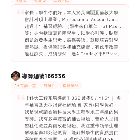
家長，學生你們好，本人於英國🇬🇧倫敦大學
會計科碩士畢業，Professional Accountant,
超過十年補習經驗, （學生來自華仁，St Paul..
等）亦包括讀寫難困學生，以耐心引導，貼舉
例題啟發學生思考，循循善誘，鼓勵培育對學
習熱誠。提供筆記📝和補充練習，有效率改善
過往缺失，成績斐然，達A Grade水平5**✨✨。
166336
導師編號
*全英語上堂
有耐性
提供筆記
【科大工程系男導師】DSE 數學5 / M1 5* ｜ 多
年補習及大型補習社經驗 📘 家長/同學你好！
我是現就讀香港科技大學工程學系二年級的男
導師。我有多年豐富的補習經驗，曾於大型補
習社任教並具備改卷經驗。我注重帶領學生理
解概念而非死記硬背，能針對學生的盲點提供
高效的進步方案。 📊 導師公開試成績 (DSE