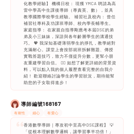
化教學經驗】 機構日校： 現獲 YMCA 聘請為高
雷中學高中生課後導師（專責英、數），並具
教導國際學校學生經驗。 補習社及校內： 曾任
補習社專科及功課班導師、校內學長輔導生。
家庭指導： 在家親自指導剛應考本屆DSE的弟
弟及小三妹妹，深諳與各年齡層學生的溝通技
巧。 💖 我深知基礎薄弱學生的掙扎，教學絕對
充滿耐心。課堂上會按部就班拆解難題、傳授
實戰答題技巧，致力不僅提升分數，更幫小朋
友重建學習自信。 👉🏻 如想了解更詳細的背景資
料，可以點入我的個人履歷查看完整的自我介
紹！ 歡迎聯絡討論學生的學習狀況，期待能幫
助您的子女取得進步！
168167
導師編號
有耐性
細心
有愛心
香港數學導師｜專攻初中至高中DSE課程】 💡
「從根本理解數學邏輯，讓學習事半功倍！」