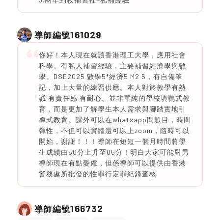
161029
導師編號
你好！本人現在就讀香港理工大學，應用社會
科學。有私人補習經驗，主要補習經濟學與數
學。DSE2025 數學5*經濟5 M2 5，有自備筆
記，加上大量的練習供應。本人對於教學有熱
誠 有責任感 有耐心。並非單純的學校填鴨式教
育，而是更加了解學生本人需求與腳踏實地引
導式教育。課外可以在whatsapp問題目，時間
彈性，不但可以實體還可以上zoom，隨時可以
開始，謝謝！！！導師在短短一個月時間將學
生成績由50分上升至85分！明白大家可能對男
導師現在有點憂慮，但係導師可以提供由香港
警務處所批發的性罪行定罪紀錄查核
166732
導師編號