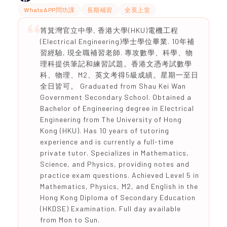
WhatsAPP問功課
長期補習
全英上堂
筲箕灣官立中學, 香港大學(HKU)電機工程
(Electrical Engineering)學士學位畢業. 10年補
習經驗, 現全職補習老師. 專攻數學、科學、物
理科提供筆記和練習試題。香港文憑考試數學
科、物理、M2、英文考得5級成績。星期一至日
全日皆可。 Graduated from Shau Kei Wan
Government Secondary School. Obtained a
Bachelor of Engineering degree in Electrical
Engineering from The University of Hong
Kong (HKU). Has 10 years of tutoring
experience and is currently a full-time
private tutor. Specializes in Mathematics,
Science, and Physics, providing notes and
practice exam questions. Achieved Level 5 in
Mathematics, Physics, M2, and English in the
Hong Kong Diploma of Secondary Education
(HKDSE) Examination. Full day available
from Mon to Sun.