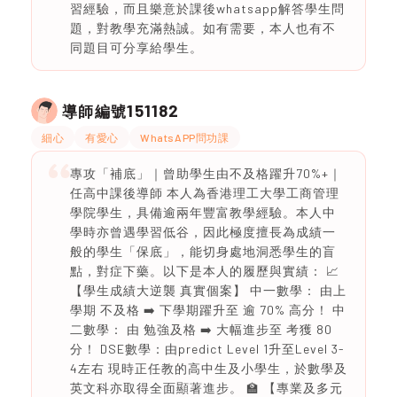
習經驗，而且樂意於課後whatsapp解答學生問
題，對教學充滿熱誠。如有需要，本人也有不
同題目可分享給學生。
151182
導師編號
細心
有愛心
WhatsAPP問功課
專攻「補底」｜曾助學生由不及格躍升70%+｜
任高中課後導師 本人為香港理工大學工商管理
學院學生，具備逾兩年豐富教學經驗。本人中
學時亦曾遇學習低谷，因此極度擅長為成績一
般的學生「保底」，能切身處地洞悉學生的盲
點，對症下藥。以下是本人的履歷與實績： 📈
【學生成績大逆襲 真實個案】 中一數學： 由上
學期 不及格 ➡️ 下學期躍升至 逾 70% 高分！ 中
二數學： 由 勉強及格 ➡️ 大幅進步至 考獲 80
分！ DSE數學：由predict Level 1升至Level 3-
4左右 現時正任教的高中生及小學生，於數學及
英文科亦取得全面顯著進步。 🏫 【專業及多元