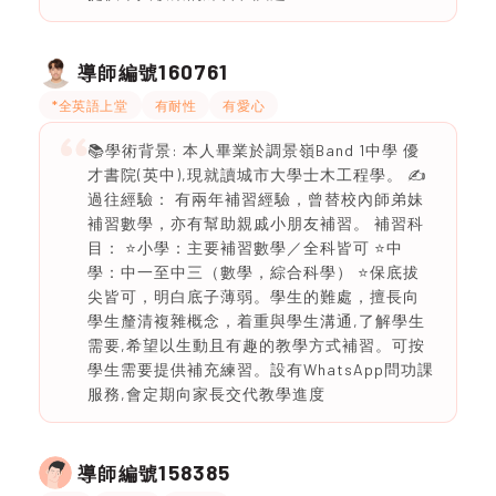
160761
導師編號
*全英語上堂
有耐性
有愛心
📚學術背景: 本人畢業於調景嶺Band 1中學 優
才書院(英中),現就讀城市大學士木工程學。 ✍️
過往經驗： 有兩年補習經驗，曾替校內師弟妹
補習數學，亦有幫助親戚小朋友補習。 補習科
目： ⭐️小學：主要補習數學／全科皆可 ⭐️中
學：中一至中三（數學，綜合科學） ⭐️保底拔
尖皆可，明白底子薄弱。學生的難處，擅長向
學生釐清複雜概念，着重與學生溝通,了解學生
需要,希望以生動且有趣的教學方式補習。可按
學生需要提供補充練習。設有WhatsApp問功課
服務,會定期向家長交代教學進度
158385
導師編號