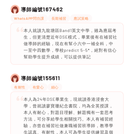
167462
導師編號
WhatsAPP問功課
長期補習
應試策略
本人就讀九龍塘區Band1英文中學，雖為應屆考
生，但更清楚近年DSE模式，畢業後有在補習社
做導師的經驗，現在有幫小六中一補全科，中
一至中四數學，學校predict 5-5*，絕對有信心
幫助學生提升成績，可以提供筆記
155611
導師編號
有耐性
有愛心
細心
本人為24年DSE畢業生，現就讀香港浸會大
學，曾就讀廖寶珊紀念書院，均為全英授課，
本人有耐心，對題目理解、解題獨有一套思考
方法，可分享給學生相關技巧。本人有補習經
驗，亦曾在補習社做兼職補習班導師，教導學
生認真、有耐性，本人可為學生提供練習及個