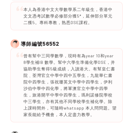
本人為香港中文大學數學系二年級生，香港中
文文憑考試數學必修部分獲5*，延伸部分單元
二獲5。專科專教，熟悉DSE課程。
56552
導師編號
曾有幫中三同學數學，現時有為year 10和year
8學生補IB 數學。幫中六學生準備化學DSE，并
協助學生奪得5級成績，入讀港大。有幫皇仁書
院﹑荃灣官立中學中四中五學生，九龍華仁書
院中四學生，張祝珊英文中學中四學生，伊利
沙伯中學中四化學，將軍澳官立中學中四學
生，旅港開平中學中四學生，瑪利諾修院學校
中三學生，亦有其他不同學校學生補化學。除
上課時間外，可隨時whatsapp 本人問問題。望
家長能給予機會，本人定盡力教學。