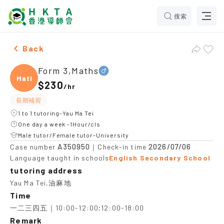
搜索
Male Form 3,Maths，Yau Ma Tei Tuition recommendati
Back
Form 3,Maths
Maths
$230
/
hr
長期補習
1 to 1 tutoring-Yau Ma Tei
One day a week -1Hour/cls
Male tutor/Female tutor-University
A350950
2026/07/06
Case number
｜Check-in time
Language taught in schools
English Secondary School
tutoring address
Yau Ma Tei,油麻地
Time
一二三四五｜10:00-12:00;12:00-18:00
Remark