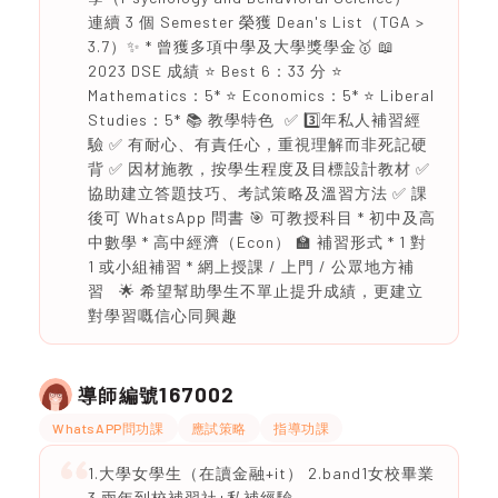
連續 3 個 Semester 榮獲 Dean's List（TGA >
3.7）✨ * 曾獲多項中學及大學獎學金🥇 📖
2023 DSE 成績 ⭐ Best 6：33 分 ⭐
Mathematics：5* ⭐ Economics：5* ⭐ Liberal
Studies：5* 📚 教學特色 ✅ 3️⃣年私人補習經
驗 ✅ 有耐心、有責任心，重視理解而非死記硬
背 ✅ 因材施教，按學生程度及目標設計教材 ✅
協助建立答題技巧、考試策略及溫習方法 ✅ 課
後可 WhatsApp 問書 🎯 可教授科目 * 初中及高
中數學 * 高中經濟（Econ） 🏫 補習形式 * 1 對
1 或小組補習 * 網上授課 / 上門 / 公眾地方補
習 🌟 希望幫助學生不單止提升成績，更建立
對學習嘅信心同興趣
167002
導師編號
WhatsAPP問功課
應試策略
指導功課
1.大學女學生（在讀金融+it） 2.band1女校畢業
3.兩年到校補習社+私補經驗