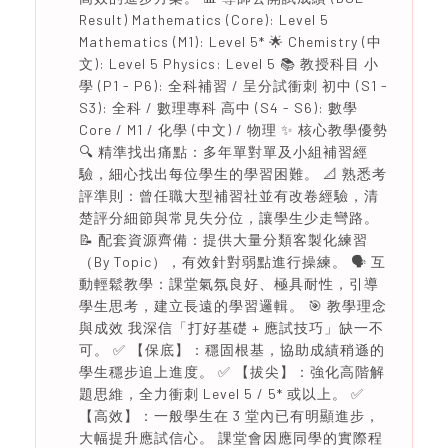
Result) Mathematics (Core): Level 5
Mathematics (M1): Level 5* 🌟 Chemistry (中
文): Level 5 Physics: Level 5 📚 教授科目 小
學 (P1 - P6): 全科補習 / 呈分試衝刺 初中 (S1 -
S3): 全科 / 數理專科 高中 (S4 - S6): 數學
Core / M1 / 化學 (中文) / 物理 ✨ 核心教學優勢
🔍 精準找出痛點：多年單對單及小組補習經
驗，細心找出每位學生的學習困難。 📐 熟悉考
評準則：曾任職大型補習社並有改卷經驗，清
楚評分細節與常見失分位，讓學生少走彎路。
📝 配套資源齊備：提供大量分類客製化練習
（By Topic），有效針對弱點進行操練。 🗣️ 互
動輕鬆教學：課堂氣氛良好、極具耐性，引導
學生思考，建立長遠的學習邏輯。 🎯 教學理念
與成效 我深信「打好基礎 + 應試技巧」缺一不
可。 ✅ 【保底】：穩固根基，協助成績稍遜的
學生穩步追上進度。 ✅ 【拔尖】：強化高階解
題思維，全力衝刺 Level 5 / 5* 或以上。 ✅
【高效】：一般學生在 3 堂內已有明顯進步，
大幅提升應試信心。 課堂會因應同學的實際程