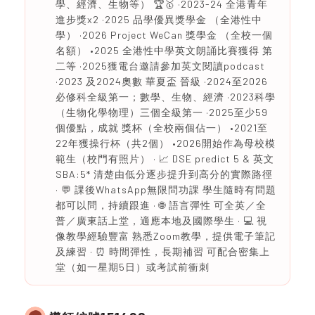
學、經濟、生物等） 🏆🥇 ·2023-24 全港青年
進步獎x2 ·2025 品學優異獎學金 （全港性中
學） ·2026 Project WeCan 獎學金 （全校一個
名額） •2025 全港性中學英文朗誦比賽獲得 第
二等 ·2025獲電台邀請參加英文閱讀podcast
·2023 及2024奧數 華夏盃 晉級 ·2024至2026
必修科全級第一；數學、生物、經濟 ·2023科學
（生物化學物理）三個全級第一 ·2025至少59
個優點，成就 獎杯（全校兩個佔一） •2021至
22年獲操行杯（共2個） •2026開始作為母校模
範生（校門有照片） · 📈 DSE predict 5 & 英文
SBA:5* 清楚由低分逐步提升到高分的實際路徑
· 💬 課後WhatsApp無限問功課 學生隨時有問題
都可以問，持續跟進 · 🌐 語言彈性 可全英／全
普／廣東話上堂，適應本地及國際學生 · 💻 視
像教學經驗豐富 熟悉Zoom教學，提供電子筆記
及練習 · ⏰ 時間彈性，長期補習 可配合密集上
堂（如一星期5日）或考試前衝刺