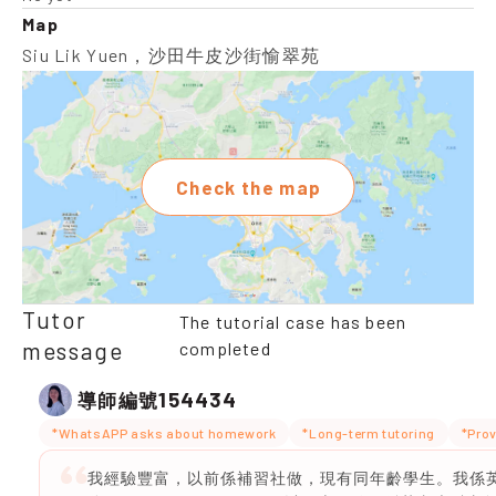
Map
Siu Lik Yuen，沙田牛皮沙街愉翠苑
Check the map
Tutor
The tutorial case has been
message
completed
154434
導師編號
*WhatsAPP asks about homework
*Long-term tutoring
*Prov
我經驗豐富，以前係補習社做，現有同年齡學生。我係英文