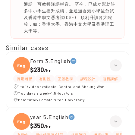
通話，可教授漢語拼音。 至今，已成功幫助許
多中小學生提升成績，並通過香港小學呈分試
及香港中學文憑考試(DSE)，順利升讀各大院
校，如：香港大學、香港中文大學及香港理工
大學等。
Similar cases
Form 3,English
Engli
$230
/
hr
長期補習
有耐性
互動教學
課程設計
題目講解
解題
1 to 1/video available-Central and Sheung Wan
Two days a week-1.5Hour/cls
Male tutor/Female tutor-University
year 5,English
Engli
$350
/
hr
有耐性
提供練習題/試題
提供筆記
指導功課
長期補習