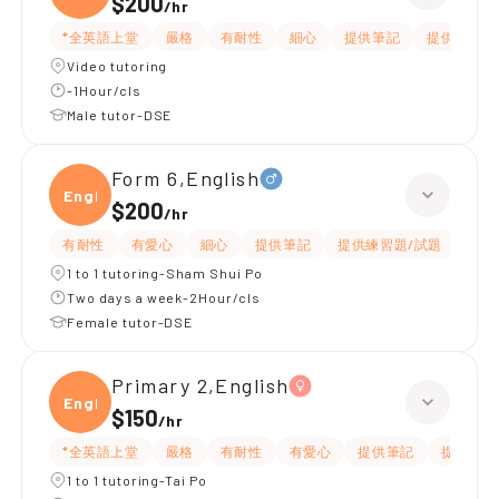
$200
/
hr
*全英語上堂
嚴格
有耐性
細心
提供筆記
提供練習題
Video tutoring
-1Hour/cls
Male tutor-DSE
Form 6,English
Engli
$200
/
hr
有耐性
有愛心
細心
提供筆記
提供練習題/試題
指導
1 to 1 tutoring-Sham Shui Po
Two days a week-2Hour/cls
Female tutor-DSE
Primary 2,English
Engli
$150
/
hr
*全英語上堂
嚴格
有耐性
有愛心
提供筆記
提供練習
1 to 1 tutoring-Tai Po