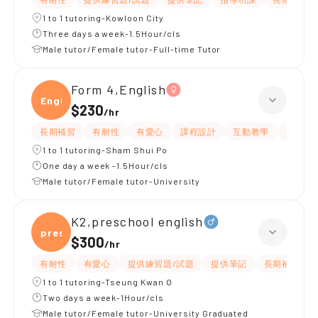
1 to 1 tutoring-Kowloon City
Three days a week-1.5Hour/cls
Male tutor/Female tutor-Full-time Tutor
Form 4,English
Engli
$230
/
hr
長期補習
有耐性
有愛心
課程設計
互動教學
題目講
1 to 1 tutoring-Sham Shui Po
One day a week -1.5Hour/cls
Male tutor/Female tutor-University
K2,preschool english
presc
$300
/
hr
有耐性
有愛心
提供練習題/試題
提供筆記
長期補習
1 to 1 tutoring-Tseung Kwan O
Two days a week-1Hour/cls
Male tutor/Female tutor-University Graduated