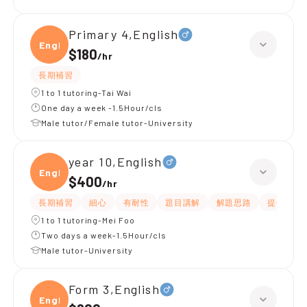
Primary 4,English
Engli
$180
/
hr
長期補習
1 to 1 tutoring-Tai Wai
One day a week -1.5Hour/cls
Male tutor/Female tutor-University
year 10,English
Engli
$400
/
hr
長期補習
細心
有耐性
題目講解
解題思路
提供練習
1 to 1 tutoring-Mei Foo
Two days a week-1.5Hour/cls
Male tutor-University
Form 3,English
Engli