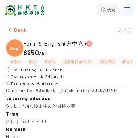
搜索
Female Form 6,English(升中六)，Siu Lik Yuen Tuition 
Back
Form 6,English(升中六)
Engli
$250
/
hr
有耐性
細心
有愛心
提供練習題/試題
提供筆記
解題思路
1 to 1 tutoring-Siu Lik Yuen
Two days a week-2Hour/cls
Female tutor-University
A350949
2026/07/06
Case number
｜Check-in time
tutoring address
Siu Lik Yuen,沙田牛皮沙街愉翠苑
Time
四日｜13:00-17:00
Remark
No yet