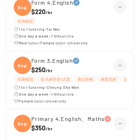
Form 4,English
Engli
$220
/
hr
長期補習
1 to 1 tutoring-Tai Wai
One day a week -1.5Hour/cls
Male tutor/Female tutor-University
Form 3,English
Engli
$250
/
hr
長期補習
提供練習題/試題
應試策略
解題思路
題目講解
1 to 1 tutoring-Cheung Sha Wan
One day a week -1.5Hour/cls
Female tutor-University
Primary 4,English、Maths
Engli
$350
/
hr