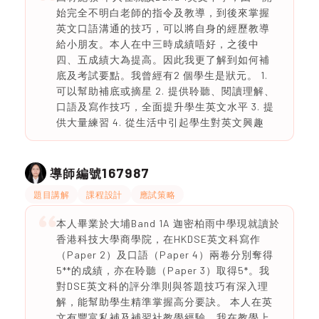
始完全不明白老師的指令及教導，到後來掌握
英文口語溝通的技巧，可以將自身的經歷教導
給小朋友。本人在中三時成績唔好，之後中
四、五成績大為提高。因此我更了解到如何補
底及考試要點。我曾經有2 個學生是狀元。 1.
可以幫助補底或摘星 2. ⁠提供聆聽、閱讀理解、
口語及寫作技巧，全面提升學生英文水平 3. ⁠提
供大量練習 4. ⁠從生活中引起學生對英文興趣
167987
導師編號
題目講解
課程設計
應試策略
本人畢業於大埔Band 1A 迦密柏雨中學現就讀於
香港科技大學商學院，在HKDSE英文科寫作
（Paper 2）及口語（Paper 4）兩卷分別奪得
5**的成績，亦在聆聽（Paper 3）取得5*。我
對DSE英文科的評分準則與答題技巧有深入理
解，能幫助學生精準掌握高分要訣。 本人在英
文有豐富私補及補習社教學經驗，我在教學上