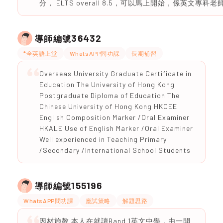
分，IELTS overall 8.5，可以馬上開始，係英文專科老
36432
導師編號
*全英語上堂
WhatsAPP問功課
長期補習
Overseas University Graduate Certificate in
Education The University of Hong Kong
Postgraduate Diploma of Education The
Chinese University of Hong Kong HKCEE
English Composition Marker /Oral Examiner
HKALE Use of English Marker /Oral Examiner
Well experienced in Teaching Primary
/Secondary /International School Students
155196
導師編號
WhatsAPP問功課
應試策略
解題思路
因材施教 本人在就讀Band 1英文中學，由一開