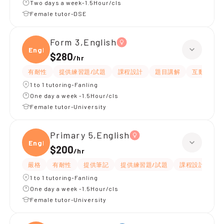
Two days a week-1.5Hour/cls
Female tutor-DSE
Form 3,English
Engli
$280
/
hr
有耐性
提供練習題/試題
課程設計
題目講解
互動教學
1 to 1 tutoring-Fanling
One day a week -1.5Hour/cls
Female tutor-University
Primary 5,English
Engli
$200
/
hr
嚴格
有耐性
提供筆記
提供練習題/試題
課程設計
應
1 to 1 tutoring-Fanling
One day a week -1.5Hour/cls
Female tutor-University