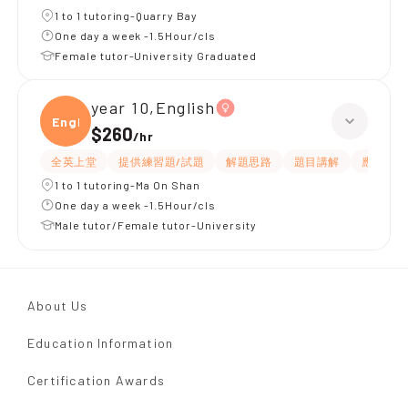
1 to 1 tutoring-Quarry Bay
One day a week -1.5Hour/cls
Female tutor-University Graduated
year 10,English
Engli
$260
/
hr
全英上堂
提供練習題/試題
解題思路
題目講解
應試策略
1 to 1 tutoring-Ma On Shan
One day a week -1.5Hour/cls
Male tutor/Female tutor-University
About Us
Education Information
Certification Awards