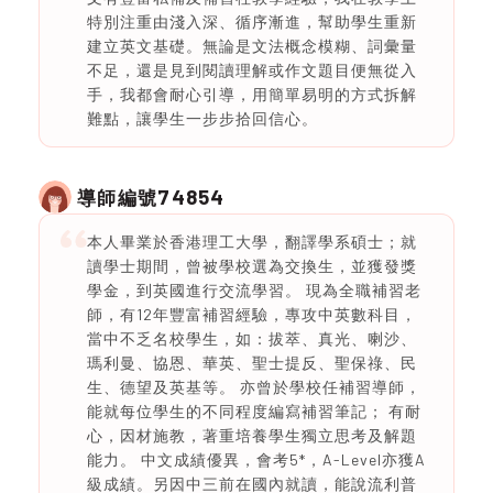
特別注重由淺入深、循序漸進，幫助學生重新
建立英文基礎。無論是文法概念模糊、詞彙量
不足，還是見到閱讀理解或作文題目便無從入
手，我都會耐心引導，用簡單易明的方式拆解
難點，讓學生一步步拾回信心。
74854
導師編號
本人畢業於香港理工大學，翻譯學系碩士；就
讀學士期間，曾被學校選為交換生，並獲發獎
學金，到英國進行交流學習。 現為全職補習老
師，有12年豐富補習經驗，專攻中英數科目，
當中不乏名校學生，如：拔萃、真光、喇沙、
瑪利曼、協恩、華英、聖士提反、聖保祿、民
生、德望及英基等。 亦曾於學校任補習導師，
能就每位學生的不同程度編寫補習筆記； 有耐
心，因材施教，著重培養學生獨立思考及解題
能力。 中文成績優異，會考5*，A-Level亦獲A
級成績。另因中三前在國內就讀，能說流利普