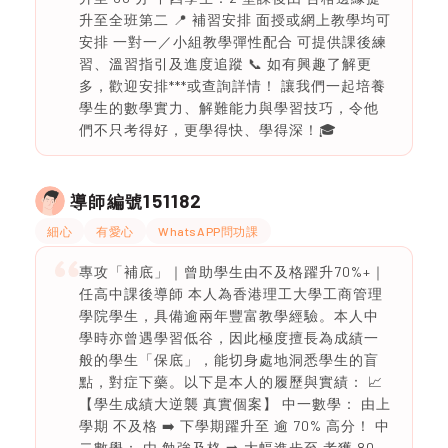
升至全班第二 📍 補習安排 面授或網上教學均可
安排 一對一／小組教學彈性配合 可提供課後練
習、溫習指引及進度追蹤 📞 如有興趣了解更
多，歡迎安排***或查詢詳情！ 讓我們一起培養
學生的數學實力、解難能力與學習技巧，令他
們不只考得好，更學得快、學得深！🎓
151182
導師編號
細心
有愛心
WhatsAPP問功課
專攻「補底」｜曾助學生由不及格躍升70%+｜
任高中課後導師 本人為香港理工大學工商管理
學院學生，具備逾兩年豐富教學經驗。本人中
學時亦曾遇學習低谷，因此極度擅長為成績一
般的學生「保底」，能切身處地洞悉學生的盲
點，對症下藥。以下是本人的履歷與實績： 📈
【學生成績大逆襲 真實個案】 中一數學： 由上
學期 不及格 ➡️ 下學期躍升至 逾 70% 高分！ 中
二數學： 由 勉強及格 ➡️ 大幅進步至 考獲 80