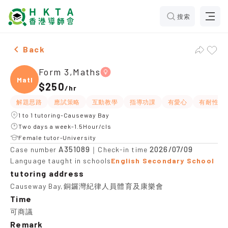
搜索
Female Form 3,Maths，Causeway Bay Tuition recomme
Back
Form 3,Maths
Maths
$250
/
hr
解題思路
應試策略
互動教學
指導功課
有愛心
有耐性
1 to 1 tutoring-Causeway Bay
Two days a week-1.5Hour/cls
Female tutor-University
A351089
2026/07/09
Case number
｜Check-in time
Language taught in schools
English Secondary School
tutoring address
Causeway Bay,銅鑼灣紀律人員體育及康樂會
Time
可商議
Remark