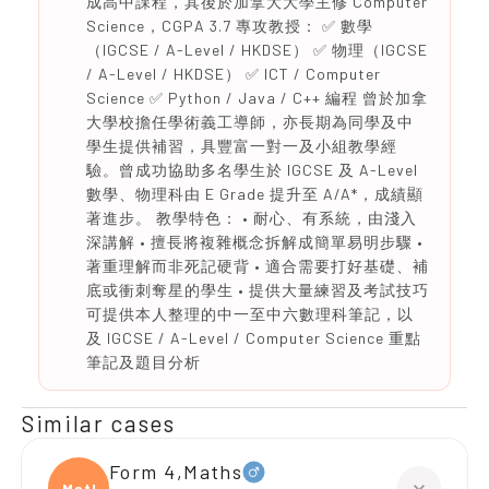
成高中課程，其後於加拿大大學主修 Computer
Science，CGPA 3.7 專攻教授： ✅ 數學
（IGCSE / A-Level / HKDSE） ✅ 物理（IGCSE
/ A-Level / HKDSE） ✅ ICT / Computer
Science ✅ Python / Java / C++ 編程 曾於加拿
大學校擔任學術義工導師，亦長期為同學及中
學生提供補習，具豐富一對一及小組教學經
驗。曾成功協助多名學生於 IGCSE 及 A-Level
數學、物理科由 E Grade 提升至 A/A*，成績顯
著進步。 教學特色： • 耐心、有系統，由淺入
深講解 • 擅長將複雜概念拆解成簡單易明步驟 •
著重理解而非死記硬背 • 適合需要打好基礎、補
底或衝刺奪星的學生 • 提供大量練習及考試技巧
可提供本人整理的中一至中六數理科筆記，以
及 IGCSE / A-Level / Computer Science 重點
筆記及題目分析
Similar cases
Form 4,Maths
Maths