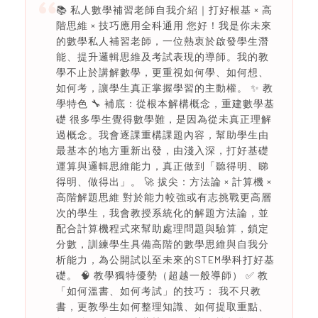
📚 私人數學補習老師自我介紹｜打好根基 × 高
階思維 × 技巧應用全科通用 您好！我是你未來
的數學私人補習老師，一位熱衷於啟發學生潛
能、提升邏輯思維及考試表現的導師。我的教
學不止於講解數學，更重視如何學、如何想、
如何考，讓學生真正掌握學習的主動權。 ✨ 教
學特色 🔧 補底：從根本解構概念，重建數學基
礎 很多學生覺得數學難，是因為從未真正理解
過概念。我會逐課重構課題內容，幫助學生由
最基本的地方重新出發，由淺入深，打好基礎
運算與邏輯思維能力，真正做到「聽得明、睇
得明、做得出」。 🚀 拔尖：方法論 × 計算機 ×
高階解題思維 對於能力較強或有志挑戰更高層
次的學生，我會教授系統化的解題方法論，並
配合計算機程式來幫助處理問題與驗算，鎖定
分數，訓練學生具備高階的數學思維與自我分
析能力，為公開試以至未來的STEM學科打好基
礎。 🧠 教學獨特優勢（超越一般導師） ✅ 教
「如何溫書、如何考試」的技巧： 我不只教
書，更教學生如何整理知識、如何提取重點、