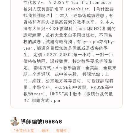
性代數 A-。 4. 2024 年 Year 1 fall semester
被列入院長嘉許名單（dean’s list) 【為什麼要
找我授課呢？】 1. 本人上述學術成績理想，有
資格和有能力提供高質素的教學水平。 2. 本人
擁有大量與HKDSE數學科（core)和(M2) 相關的
課程練習，並有大量來自不同出版社、不同名
校的試卷，試題有輕有淺，有by-topic亦有by-
year，能適合目標無論是保底或是拔尖的學
生。 定價：$220-$350 (每一小時，一對一) :
價格按地區、課程難度、特定教學要求等等釐
定。 聯絡方式：dm 教學語言：全英語、全廣東
話、全普通話、或中英夾雜。 授課地點：上
門、網課、公眾地方等等皆可。 可授課課程範
圍：小學全科、HKDSE初中數學、HKDSE高中
數學(core) 、HKDSE高中數學（微積分及代數
M2) 聯絡方式：pm
166848
導師編號
*全英語上堂
嚴格
有耐性