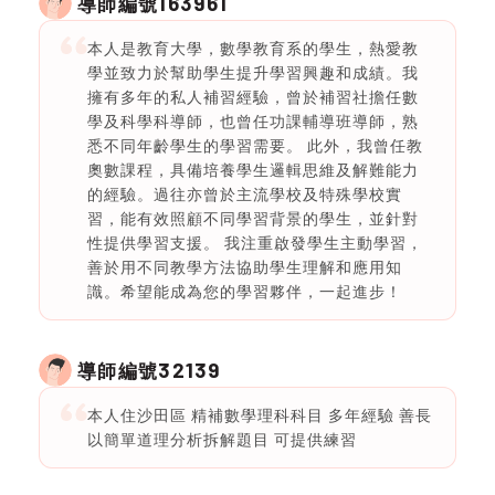
163961
導師編號
本人是教育大學，數學教育系的學生，熱愛教
學並致力於幫助學生提升學習興趣和成績。我
擁有多年的私人補習經驗，曾於補習社擔任數
學及科學科導師，也曾任功課輔導班導師，熟
悉不同年齡學生的學習需要。 此外，我曾任教
奧數課程，具備培養學生邏輯思維及解難能力
的經驗。過往亦曾於主流學校及特殊學校實
習，能有效照顧不同學習背景的學生，並針對
性提供學習支援。 我注重啟發學生主動學習，
善於用不同教學方法協助學生理解和應用知
識。希望能成為您的學習夥伴，一起進步！
32139
導師編號
本人住沙田區 精補數學理科科目 多年經驗 善長
以簡單道理分析拆解題目 可提供練習