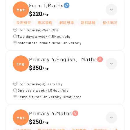
Form 1,Maths
Maths
$220
/
hr
長期補習
應試策略
解題思路
題目講解
提供筆記
提
1 to 1 tutoring-Wan Chai
Two days a week-1.5Hour/cls
Male tutor/Female tutor-University
Primary 4,English、Maths
Engli
$350
/
hr
1 to 1 tutoring-Quarry Bay
One day a week -1.5Hour/cls
Female tutor-University Graduated
Primary 4,Maths
Maths
$250
/
hr