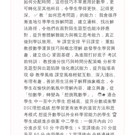
如何分配時間，這些技巧不單應用於數學，更
可轉化至其他科目，令學生學得更快、記得更
深。 ✅ 教「如何思考問題」的能力： 我會循序
漸進地引導學生拆解問題、建立邏輯、找出解
法路徑，令他們在面對陌生題型也能冷靜應
對，提升整體解難能力與獨立思考能力，真正
做到學以致用。 🎯 課堂安排 平日課堂： 重點
教授數學運算技巧與概念理解 啟發學生學習興
趣，建立信心 鞏固基礎，為進階打好底子 考試
前特訓： 教授搶分技巧與時間分配策略 分析常
見題型與出題陷阱 強化應試能力，提升臨場表
現 😄 教學風格 課堂風格輕鬆互動、深入淺出、
有理有趣，善於用生活例子解釋抽象概念，令
學生在愉快的氣氛中理解內容、建立興趣，從
「怕數學」轉變為「想挑戰數學」。 🧑‍🎓 適合
學生 中一至中六學生 想補底、提升分數或衝擊
DSE理想成績 想學習更有效率的溫習方法和思
考模式 想提升數學以外全科學習能力的學生 🏆
學生成績進步個案 中二學生：一個月內由 20
分進步至 50 分 中四學生：4 堂課後由 20 分提
升至 60 分 中四學生：2 堂課後由 合格邊緣提