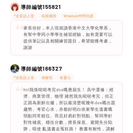
155821
導師編號
*全英語上堂
長期補習
WhatsAPP問功課
家長你好，本人現就讀香港中文大學化學系，
有幫中學同小學學生補習經驗，如有需要可以
提供筆記以及相關練習題目，希望能獲考慮，
謝謝
166327
導師編號
*全英語上堂
有耐性
有愛心
hiii我係啱啱考完dse嘅應屆生！ 高中選修：經
濟、商業管理、物理 雖然我先啱啱考完，但正
正因為新鮮出爐，所以最清楚呢幾年dse嘅出題
趨勢、考官心水，亦都好明白依家學生溫書嘅
弱點同常錯位。而且好易針對弱點、幫同學針
對性補底、穩住分數，擅長保底、避開失分陷
阱，唔使 亂溫書走冤枉路！ 教書有耐性，講解