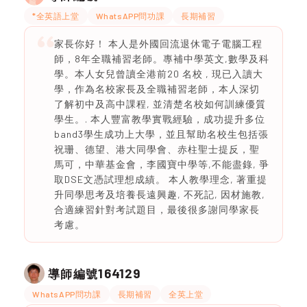
*全英語上堂
WhatsAPP問功課
長期補習
家長你好！ 本人是外國回流退休電子電腦工程
師，8年全職補習老師。專補中學英文,數學及科
學。本人女兒曾讀全港前20 名校 , 現已入讀大
學，作為名校家長及全職補習老師，本人深切
了解初中及高中課程, 並清楚名校如何訓練優質
學生。. 本人豐富教學實戰經驗，成功提升多位
band3學生成功上大學，並且幫助名校生包括張
祝珊、德望、港大同學會、赤柱聖士提反，聖
馬可，中華基金會，李國寶中學等,不能盡錄, 爭
取DSE文憑試理想成績。 本人教學理念, 著重提
升同學思考及培養長遠興趣, 不死記, 因材施教,
合適練習針對考試題目，最後很多謝同學家長
考慮。
164129
導師編號
WhatsAPP問功課
長期補習
全英上堂