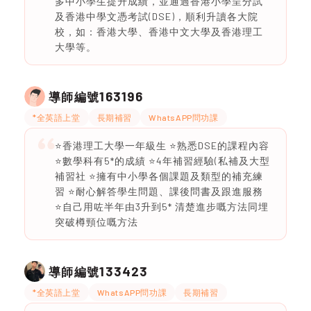
多中小學生提升成績，並通過香港小學呈分試
及香港中學文憑考試(DSE)，順利升讀各大院
校，如：香港大學、香港中文大學及香港理工
大學等。
163196
導師編號
*全英語上堂
長期補習
WhatsAPP問功課
⭐️香港理工大學一年級生 ⭐️熟悉DSE的課程內容
⭐️數學科有5*的成績 ⭐️4年補習經驗(私補及大型
補習社 ⭐️擁有中小學各個課題及類型的補充練
習 ⭐️耐心解答學生問題、課後問書及跟進服務
⭐️自己用咗半年由3升到5* 清楚進步嘅方法同埋
突破樽頸位嘅方法
133423
導師編號
*全英語上堂
WhatsAPP問功課
長期補習