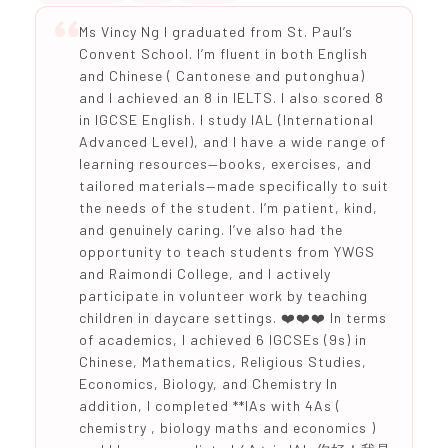
Ms Vincy Ng I graduated from St. Paul’s
Convent School. I’m fluent in both English
and Chinese ( Cantonese and putonghua)
and I achieved an 8 in IELTS. I also scored 8
in IGCSE English. I study IAL (International
Advanced Level), and I have a wide range of
learning resources—books, exercises, and
tailored materials—made specifically to suit
the needs of the student. I’m patient, kind,
and genuinely caring. I’ve also had the
opportunity to teach students from YWGS
and Raimondi College, and I actively
participate in volunteer work by teaching
children in daycare settings. ❤️❤️❤️ In terms
of academics, I achieved 6 IGCSEs (9s) in
Chinese, Mathematics, Religious Studies,
Economics, Biology, and Chemistry In
addition, I completed **IAs with 4As (
chemistry , biology maths and economics )