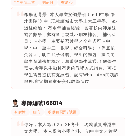
*全英語上堂
有耐性
有愛心
📚學術背景: 本人畢業於調景嶺Band 1中學 優
才書院(英中),現就讀城市大學士木工程學。 ✍️
過往經驗： 有兩年補習經驗，曾替校內師弟妹
補習數學，亦有幫助親戚小朋友補習。 補習科
目： ⭐️小學：主要補習數學／全科皆可 ⭐️中
學：中一至中三（數學，綜合科學） ⭐️保底拔
尖皆可，明白底子薄弱。學生的難處，擅長向
學生釐清複雜概念，着重與學生溝通,了解學生
需要,希望以生動且有趣的教學方式補習。可按
學生需要提供補充練習。設有WhatsApp問功課
服務,會定期向家長交代教學進度
166014
導師編號
有耐性
細心
提供練習題/試題
你好，本人為2025DSE考生，現就讀於香港中
文大學。 本人提供小學全科、 初中中文／數學