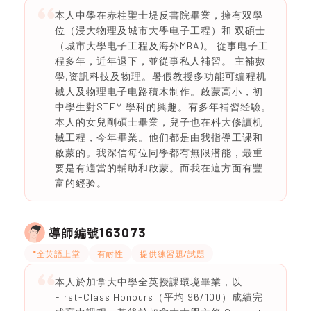
本人中學在赤柱聖士堤反書院畢業，擁有双學
位（浸大物理及城市大學电子工程）和 双碩士
（城市大學电子工程及海外MBA)。 從事电子工
程多年，近年退下，並從事私人補習。 主補數
學,资訉科技及物理。暑假教授多功能可编程机
械人及物理电子电路積木制作。啟蒙高小，初
中學生對STEM 學科的興趣。有多年補習经驗。
本人的女兒剛碩士畢業，兒子也在科大修讀机
械工程，今年畢業。他们都是由我指導工课和
啟蒙的。我深信每位同學都有無限潜能，最重
要是有適當的輔助和啟蒙。而我在這方面有豐
富的經验。
163073
導師編號
*全英語上堂
有耐性
提供練習題/試題
本人於加拿大中學全英授課環境畢業，以
First-Class Honours（平均 96/100）成績完