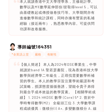
本人就讀香港中文大學理學系，主修統計學。
數學以及M1(數學延伸部份)皆取得level 5，可以
由基礎教起或傳授做卷技巧等。大學期間亦有
進修數學和統計課程，同時亦擁有豐富的私補
經驗（接近兩年），熟悉教學內容。可提供問
功課和改卷服務。
164351
導師編號
*全英語上堂
嚴格
有耐性
【個人簡述】 本人為2024年DSE畢業生，中學
就讀於band 1A 聖若瑟書院，現為香港科技大學
數學與經濟學二年級生，正尋找需要數學科補
習的學生。本人的教學宗旨注重學術嚴謹和考
試策略，授課態度循循善誘，望能令貴子弟得
到最合乎成本效益的教學質素。 【相關學術成
績】 1. 2024 HKDSE 數學 (Core) 5* 2. 曾於中
學時奪得數學(M2） 全級頭三位 3. 大學數學課
程成績優異：微積分(I) A+, 多變數微積分 A, 線