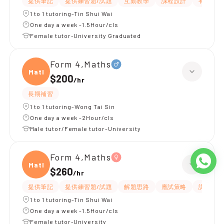
提供筆記
提供練習題/試題
互動教學
課程設計
有耐性
1 to 1 tutoring-Tin Shui Wai
One day a week -1.5Hour/cls
Female tutor-University Graduated
Form 4,Maths
Maths
$200
/
hr
長期補習
1 to 1 tutoring-Wong Tai Sin
One day a week -2Hour/cls
Male tutor/Female tutor-University
Form 4,Maths
Maths
$260
/
hr
提供筆記
提供練習題/試題
解題思路
應試策略
課程設計
1 to 1 tutoring-Tin Shui Wai
One day a week -1.5Hour/cls
Female tutor-University