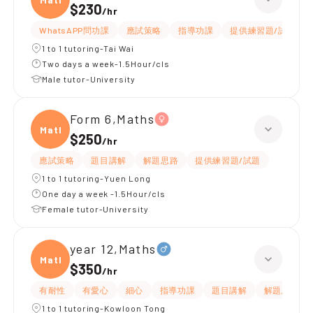
$230
/
hr
WhatsAPP問功課
應試策略
指導功課
提供練習題/試題
1 to 1 tutoring-Tai Wai
Two days a week-1.5Hour/cls
Male tutor-University
Form 6,Maths
Maths
$250
/
hr
應試策略
題目講解
解題思路
提供練習題/試題
1 to 1 tutoring-Yuen Long
One day a week -1.5Hour/cls
Female tutor-University
year 12,Maths
Maths
$350
/
hr
有耐性
有愛心
細心
指導功課
題目講解
解題思路
1 to 1 tutoring-Kowloon Tong