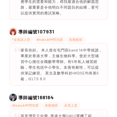
應學生的需要和能力，尋找最適合他的解題思
路，最重要是令他明白不同題目的結構，更可
以提供實用的應試策略。
107931
導師編號
*全英語上堂
WhatsAPP問功課
長期補習
家長你好。 本人曾在屯門區band 1A中學就讀，
畢業於香港大學，主修生物科學。曾於大型補
習中心擔任全職數學導師。有5年私人補習經
驗，學生包括中小學生。友善有耐性，可以提
供筆記練習。 英文及數學科於HKDSE均有第5
級，IELTS 8.0
168164
導師編號
WhatsAPP問功課
長期補習
全英上堂
筲箕灣官立中學, 香港大學(HKU)電機工程