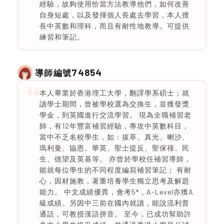
經驗，故夠使用恰當方法教導他們，如何改善
自身短處，以及發揮個人長處去學習，本人擅
長中英數和理科，而且有耐性地教導。可提供
練習和筆記。
74854
導師編號
本人畢業於香港理工大學，翻譯學系碩士；就
讀學士期間，曾被學校選為交換生，並獲發獎
學金，到英國進行交流學習。 現為全職補習老
師，有12年豐富補習經驗，專攻中英數科目，
當中不乏名校學生，如：拔萃、真光、喇沙、
瑪利曼、協恩、華英、聖士提反、聖保祿、民
生、德望及英基等。 亦曾於學校任補習導師，
能就每位學生的不同程度編寫補習筆記； 有耐
心，因材施教，著重培養學生獨立思考及解題
能力。 中文成績優異，會考5*，A-Level亦獲A
級成績。另因中三前在國內就讀，能說流利普
通話，可教授漢語拼音。 至今，已成功幫助許