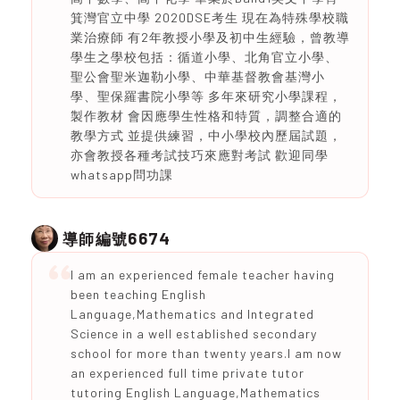
箕灣官立中學 2020DSE考生 現在為特殊學校職
業治療師 有2年教授小學及初中生經驗，曾教導
學生之學校包括：循道小學、北角官立小學、
聖公會聖米迦勒小學、中華基督教會基灣小
學、聖保羅書院小學等 多年來研究小學課程，
製作教材 會因應學生性格和特質，調整合適的
教學方式 並提供練習，中小學校內歷屆試題，
亦會教授各種考試技巧來應對考試 歡迎同學
whatsapp問功課
6674
導師編號
I am an experienced female teacher having
been teaching English
Language,Mathematics and Integrated
Science in a well established secondary
school for more than twenty years.I am now
an experienced full time private tutor
tutoring English Language,Mathematics