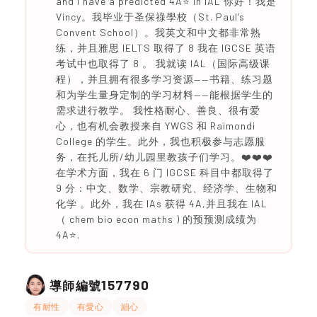
and I have a predicted 4A⭐️ in IAL 你好！我是
Vincy。我毕业于圣保祿學校（St. Paul’s
Convent School）。我英文和中文都非常熟
练，并且雅思 IELTS 取得了 8 我在 IGCSE 英语
考试中也取得了 8 。 我就读 IAL（国际高级课
程），并且拥有很多学习资源——书籍、练习题
和为学生量身定制的学习材料——能根据学生的
需求进行教学。 我性格耐心、善良、很有爱
心，也有机会教授来自 YWGS 和 Raimondi
College 的学生。此外，我也积极参与志愿服
务，在托儿所/幼儿园里教孩子们学习。❤️❤️❤️
在学术方面，我在 6 门 IGCSE 科目中都取得了
9 分：中文、数学、宗教研究、经济学、生物和
化学 。此外，我在 IAs 获得 4A,并且我在 IAL
（ chem bio econ maths ) 的预预测成绩为
4A⭐️.
157790
導師編號
有耐性
有愛心
細心