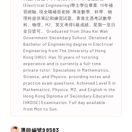
(Electrical Engineering)學士學位畢業. 10年補
習經驗, 現全職補習老師. 專攻數學、科學、物
理科提供筆記和練習試題。香港文憑考試數學
科、物理、M2、英文考得5級成績。星期一至日
全日皆可。 Graduated from Shau Kei Wan
Government Secondary School. Obtained a
Bachelor of Engineering degree in Electrical
Engineering from The University of Hong
Kong (HKU). Has 10 years of tutoring
experience and is currently a full-time
private tutor. Specializes in Mathematics,
Science, and Physics, providing notes and
practice exam questions. Achieved Level 5 in
Mathematics, Physics, M2, and English in the
Hong Kong Diploma of Secondary Education
(HKDSE) Examination. Full day available
from Mon to Sun.
98583
導師編號