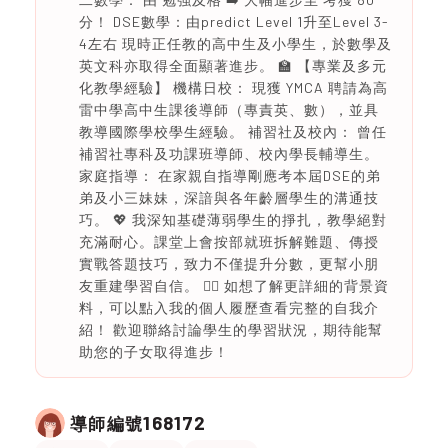
分！ DSE數學：由predict Level 1升至Level 3-
4左右 現時正任教的高中生及小學生，於數學及
英文科亦取得全面顯著進步。 🏫 【專業及多元
化教學經驗】 機構日校： 現獲 YMCA 聘請為高
雷中學高中生課後導師（專責英、數），並具
教導國際學校學生經驗。 補習社及校內： 曾任
補習社專科及功課班導師、校內學長輔導生。
家庭指導： 在家親自指導剛應考本屆DSE的弟
弟及小三妹妹，深諳與各年齡層學生的溝通技
巧。 💖 我深知基礎薄弱學生的掙扎，教學絕對
充滿耐心。課堂上會按部就班拆解難題、傳授
實戰答題技巧，致力不僅提升分數，更幫小朋
友重建學習自信。 👉🏻 如想了解更詳細的背景資
料，可以點入我的個人履歷查看完整的自我介
紹！ 歡迎聯絡討論學生的學習狀況，期待能幫
助您的子女取得進步！
168172
導師編號