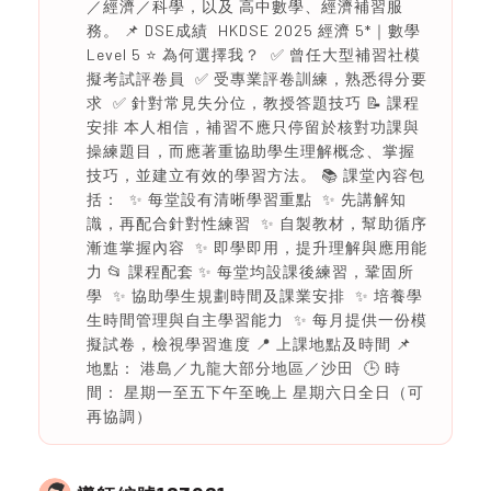
／經濟／科學，以及 高中數學、經濟補習服
務。 📌 DSE成績 HKDSE 2025 經濟 5*｜數學
Level 5 ⭐ 為何選擇我？ ✅ 曾任大型補習社模
擬考試評卷員 ✅ 受專業評卷訓練，熟悉得分要
求 ✅ 針對常見失分位，教授答題技巧 📝 課程
安排 本人相信，補習不應只停留於核對功課與
操練題目，而應著重協助學生理解概念、掌握
技巧，並建立有效的學習方法。 📚 課堂內容包
括： ✨ 每堂設有清晰學習重點 ✨ 先講解知
識，再配合針對性練習 ✨ 自製教材，幫助循序
漸進掌握內容 ✨ 即學即用，提升理解與應用能
力 📂 課程配套 ✨ 每堂均設課後練習，鞏固所
學 ✨ 協助學生規劃時間及課業安排 ✨ 培養學
生時間管理與自主學習能力 ✨ 每月提供一份模
擬試卷，檢視學習進度 📍 上課地點及時間 📌
地點： 港島／九龍大部分地區／沙田 🕒 時
間： 星期一至五下午至晚上 星期六日全日（可
再協調）