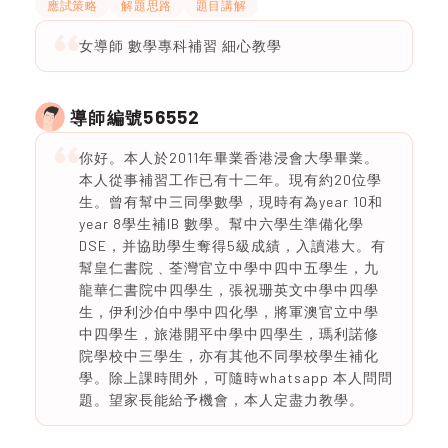
應試策略
解題思路
題目講解
女導師 數學專科補習 細心教學
56552
導師編號
你好。本人於2011年畢業香港浸會大學畢業。
本人從事補習工作已有十二年。現有約20位學
生。曾有幫中三同學數學，現時有為year 10和
year 8學生補IB 數學。幫中六學生準備化學
DSE，并協助學生奪得5級成績，入讀港大。有
幫皇仁書院﹑荃灣官立中學中四中五學生，九
龍華仁書院中四學生，張祝珊英文中學中四學
生，伊利沙伯中學中四化學，將軍澳官立中學
中四學生，旅港開平中學中四學生，瑪利諾修
院學校中三學生，亦有其他不同學校學生補化
學。除上課時間外，可隨時whatsapp 本人問問
題。望家長能給予機會，本人定盡力教學。