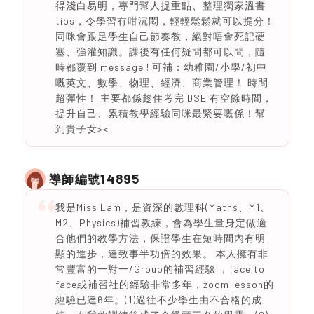
得淺白易明，專門幫人捉重點、整理獨家溫書
tips，令學習冇咁沉悶，輕輕鬆鬆就可以提分！
同咪會跟足學生自己節奏教，絕對唔會死記硬
塞、強灌知識。課後有任何疑問都可以問，隨
時都覆到 message ! 可補：幼稚園/小學/初中
嘅英文、數學、物理、經濟、商業管理！ 時間
超彈性！ 主要都係趁住考完 DSE 有空餘時間，
提升自己、累積教學經驗同咪最緊要嘅係！幫
到貴子女><
14895
導師編號
我是Miss Lam，是資深的數理科(Maths、M1、
M2、Physics)補習教練，會為學生量身定做適
合他們的教學方法，保證學生在短時間內有明
顯的進步，達致事半功倍的效果。 本人擁有非
常豐富的一對一/Group的補習經驗 ，face to
face或補習社的經驗非常多年，zoom lesson的
經驗已達6年。(1)過往不少學生由不合格的成