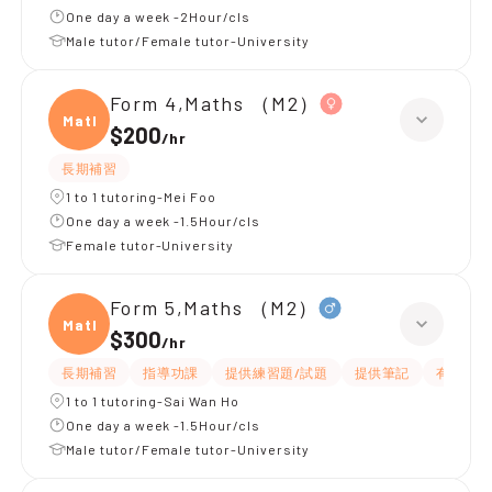
One day a week -2Hour/cls
Male tutor/Female tutor-University
Form 4,Maths （M2）
Maths
$200
/
hr
長期補習
1 to 1 tutoring-Mei Foo
One day a week -1.5Hour/cls
Female tutor-University
Form 5,Maths （M2）
Maths
$300
/
hr
長期補習
指導功課
提供練習題/試題
提供筆記
有耐性
1 to 1 tutoring-Sai Wan Ho
One day a week -1.5Hour/cls
Male tutor/Female tutor-University