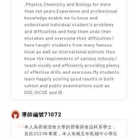
,Physics,Chemistry and Biology for more
than ten years.Experience and professional
knowledge enable me to know and
understand individual student's problems
and difficulties and help them undo their
mistakes and overcome their difficulties.I
have taught students from many famous
local as well as international schools thus
know the requirements of various schools.I
teach vividly and efficiently providing plenty
of effective drills and exercises.My students
learn happily scoring good results in both
school and public examinations such as
DSE,IGCSE and IB.
71072
導師編號
本人為香港浸會大學的營養與食品科系學士，
並於2021年畢業，本人有兩五年私補中小學生