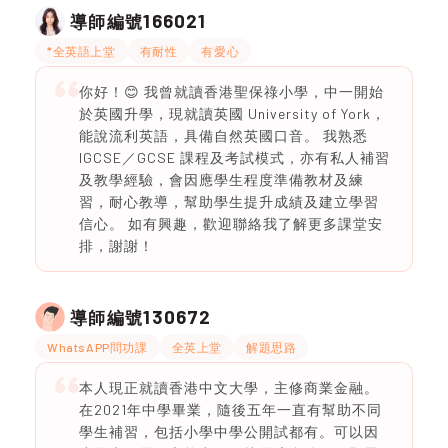
166021
導師編號
*全英語上堂
有耐性
有愛心
你好！😊 我曾就讀香港聖保祿小學，中一開始
於英國升學，現就讀英國 University of York，
能說流利英語，具備自然英國口音。 我熟悉
IGCSE／GCSE 課程及考試模式，亦有私人補習
及教學經驗，會因應學生程度準備教材及練
習，耐心教導，幫助學生提升成績及建立學習
信心。 如有興趣，歡迎聯絡我了解更多課堂安
排，謝謝！
130672
導師編號
WhatsAPP問功課
全英上堂
解題思路
本人現正就讀香港中文大學，主修商業金融。
在2021年中學畢業，隨後五年一直有幫助不同
學生補習，包括小學中學公開試都有。可以因