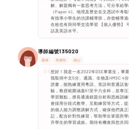
解、解題獨有一套思考方法，可分享給學
（Paper 4)、地理及歷史在文憑試中考
有指導小學生的功課輔導班，亦曾輔導過
在校也有與同學交流學習 【個人優勢】
話及英語水平。
135020
導師編號
嚴格
有耐性
細心
您好！我是一名2022年DSE畢業生，
我取得中文5分、通識、生物及HMSC 
證書，能熟練運用粵語、英語和普通話進
驗，教授範圍涵蓋K1至中六全科，並專
學習難點，擅長通過錯題分析和思維訓練
會採用分段式教學、互動練習等方式，提
的個人能力調整講解方式，確保他們真正
記，配合針對性練習，幫助學生鞏固所學
升學生的學習成效。期待有機會與您共同