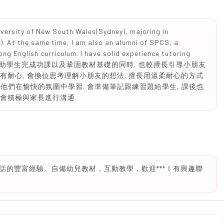
niversity of New South Wales(Sydney), majoring in
). At the same time, I am also an alumni of SPCS, a
ong English curriculum. I have solid experience tutoring
grades. 在協助學生完成功課以及鞏固教材基礎的同時, 也較擅長引導小朋友
切有耐心, 會換位思考理解小朋友的想法. 擅長用溫柔耐心的方式
讓他們在愉快的氛圍中學習. 會準備筆記跟練習題給學生, 課後也
 會積極與家長進行溝通.
話的豐富經驗。自備幼兒教材，互動教學，歡迎***！有興趣聯