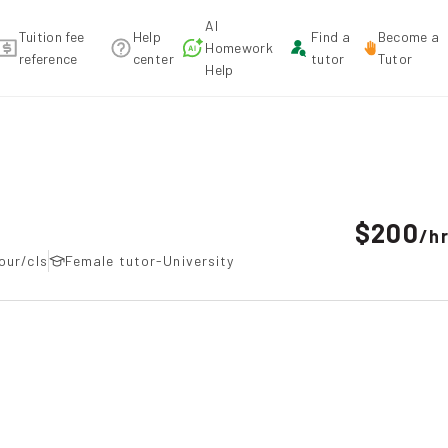
AI
Tuition fee
Help
Find a
Become a
Homework
reference
center
tutor
Tutor
Help
endation
$200
/
h
our/cls
Female tutor-University