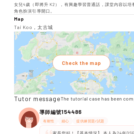
女兒4歲（即將升 K2），有興趣學習普通話，課堂內容以
角色扮演引導開口。
Map
Tai Koo，太古城
Check the map
Tutor message
The tutorial case has been com
154486
導師編號
有耐性
細心
提供練習題/試題
家長您好！【基本情況】 本人為24年D