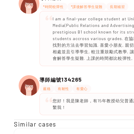
*時間較彈性
*課後解答學生疑難
長期補習
I am a final-year college student at U
Media(Public Relations and Advertising
prestigious B1 school known for its str
students accross various 
找對的方法去學習知識. 喜愛小朋友, 親
相處並且引導學生, 較注重鼓勵式教學, 
會解答學生疑難. 上課的時間都比較彈性,
134265
導師編號
嚴格
有耐性
有愛心
您好！我是陳老師，有15年教授幼兒普通
繫我！
Similar cases