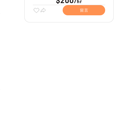
$200
/
hr
留言