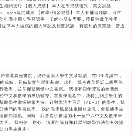
生相關技巧 【個人成績】 本人在學成績優異，英文說話
取5、5及4級的成績 【教學/補習經歷】 本人有補習經驗，日常
幼稚園小朋友學習認字，了解小朋友需要，擅長遊戲化教學，
 可提供本人編寫的個人筆記及相關試題，有流利的廣東話、普通
畢業於香港真光書院，現於嶺南大學中文系就讀。在DSE考試中，
4分的成績，具備紮實的學術基礎。此外，我考獲普通話二級甲等
行教學，並掌握繁簡體中文書寫。 我擁有四年豐富的補習經
注於中文和數學的專項輔導。在教學過程中，我特別關注學生的
幫助學生掌握解題方法。針對專注力不足（ADHD）的學生，我
升他們的學習效率。 我的教學風格注重因材施教，會根據學生
理解知識點。同時，我會提供自編的小一至中六中文及數學筆
內容。 我相信，耐心、清晰的講解和科學的教學方法能有效提
助力學生進步！