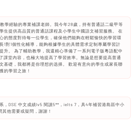
豐富教學經驗的專業補課老師。我今年28歲，持有普通話二級甲等
學生提供高品質的普通話課程及小學生中國語文補習服務。 在
心的態度對待每一位學生，確保他們能夠在輕鬆愉快的學習環
長1對1個性化輔導，能夠根據學生的具體需求定制專屬學習計
提升。 為了輔助教學，我還精心準備了一系列電子版粵語配中
富了課堂內容，也極大地提高了學習效率。無論是想要提高普通
文基礎，我都將是你理想的选择。 歡迎有意向的學生或家長聯
獲的學習之旅！
E 中文成績lv5 閱讀5**，ielts 7，具4年補習港島區中小
詢問其他需要或疑問，謝謝！