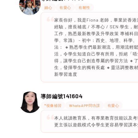
細心
有愛心
有耐性
家長你好，我是Fiona 老師，畢業於
經驗，擅長補底 / 不專心 / SEN 
工作，熟悉最新教學及升學政策 專補科目：
學、常識） - 初中：西史、地理、科學、 
法： 🔸熟悉學生們最新潮流，用潮流輕
活，令學生知道自己學有所用，拒絕「唔
得，讓學生自己創造尊屬的學習方法 🔸
生，發揮學生的獨有長處 🔸靈活調整教
新學習進度
141604
導師編號
*視像補習
WhatsAPP問功課
有愛心
本人就讀教育系，有專業教育技能以及考
更主張以遊戲模式令學生更容易學習課本