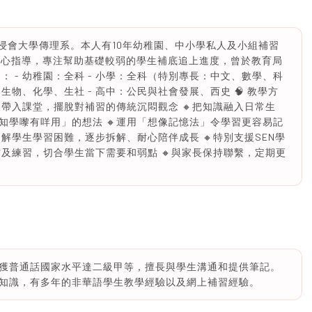
香港浸會大學傳理系。本人有10年幼稚園、中小學私人及小組補習
學生，耐心指導，專注幫助基礎較弱的學生補底追上進度，曾於教育局
 - 幼稚園：全科 - 小學：全科（特別專長：中文、數學、科
生物、化學、生社 - 高中：公民與社會發展、西史 🧠 教學方
鬆帶入課堂，擺脫對補習的傳統沉悶觀念 🔸把知識融入日常生
知學嚟有咩用」的想法 🔸運用「想像記憶法」令學習更容易記
了解學生學習困難，逐步拆解、耐心陪伴成長 🔸特別支援SEN學
材及練習，切合學生當下需要和弱點 🔸與家長保持聯繫，定期更
獲普通話國家水平達二級甲等，擅長與學生溝通和提供筆記。
知識，有多年的非華語學生教學經驗以及網上補習經驗。