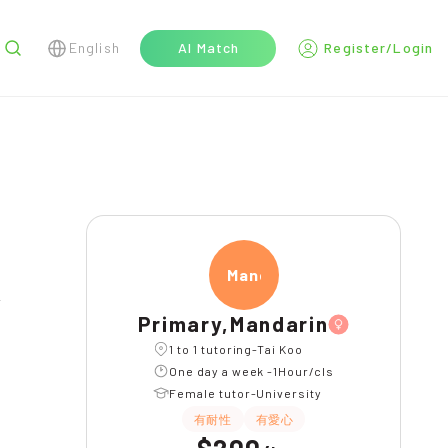
English
AI Match
Register/Login
r
Manda
Primary,Mandarin
1 to 1 tutoring-Tai Koo
One day a week -1Hour/cls
Female tutor-University
有耐性
有愛心