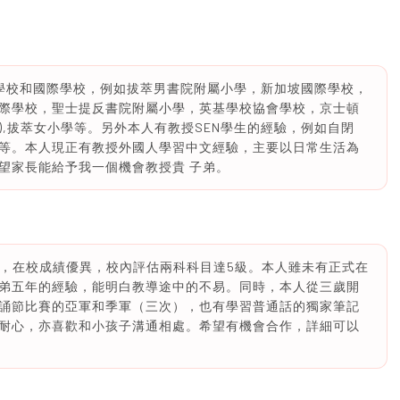
學校和國際學校，例如拔萃男書院附屬小學，新加坡國際學校，
際學校，聖士提反書院附屬小學，英基學校協會學校，京士頓
園),拔萃女小學等。另外本人有教授SEN學生的經驗，例如自閉
等。本人現正有教授外國人學習中文經驗，主要以日常生活為
望家長能給予我一個機會教授貴 子弟。
院，在校成績優異，校內評估兩科科目達5級。本人雖未有正式在
弟五年的經驗，能明白教導途中的不易。同時，本人從三歲開
誦節比賽的亞軍和季軍（三次），也有學習普通話的獨家筆記
耐心，亦喜歡和小孩子溝通相處。希望有機會合作，詳細可以