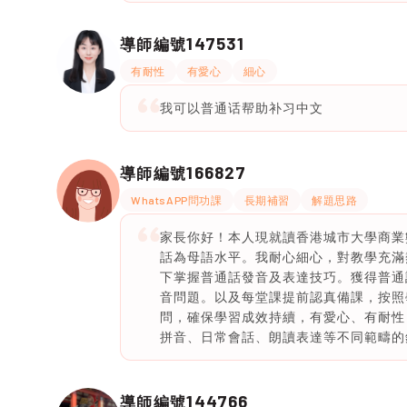
147531
導師編號
有耐性
有愛心
細心
我可以普通话帮助补习中文
166827
導師編號
WhatsAPP問功課
長期補習
解題思路
家長你好！本人現就讀香港城市大學商業
話為母語水平。我耐心細心，對教學充滿
下掌握普通話發音及表達技巧。獲得普通
音問題。以及每堂課提前認真備課，按照
問，確保學習成效持續，有愛心、有耐性
拼音、日常會話、朗讀表達等不同範疇的
144766
導師編號