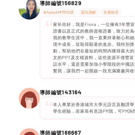
156829
導師編號
WhatsAPP問功課
題目講解
長期補習
家长你好，我是Fiona，一位擁有3年
證書以及正式的教師資格證書，致力於為
我的教學生涯中，我一直秉持著耐心和細
境中成長，並取得顯著的進步。我特別擅
劃，幫助他們在最短的時間內獲得最大的
文的PPT及文檔資料，這些資源不僅豐
話水平，還是需要加強小學階段的中國語
繫我，讓我們一起開啟一段充滿樂趣與收
143164
導師編號
本人畢業於香港城市大學元語言及翻譯學系，DS
學生經驗，若家長有意請PM我，可PM
166667
導師編號