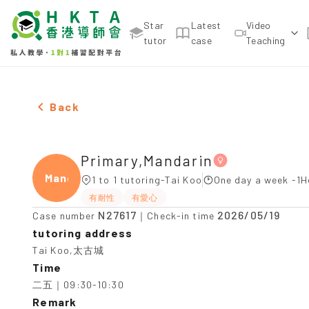
Star
Latest
Video
tutor
case
Teaching
Female Primary,Mandarin，Tai Koo Tuition recomm
Back
Primary,Mandarin
Manda
1 to 1 tutoring-Tai Koo
One day a week -1H
有耐性
有愛心
N27617
2026/05/19
Case number
｜Check-in time
tutoring address
Tai Koo,太古城
Time
二五｜09:30-10:30
Remark