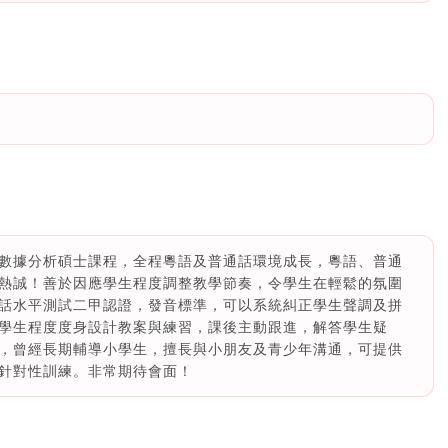
數據分析碩士課程，全程粵語及普通話環境成長，粵語、普通
熱誠！善於因應學生程度調整教學節奏，令學生在輕鬆的氛圍
話水平測試二甲認證，發音標準，可以系統糾正學生聲調及拼
學生程度度身設計教案與練習，課後主動跟進，解答學生疑
，曾經長期輔導小學生，擅長與小朋友及青少年溝通，可提供
針對性訓練。非常期待會面！