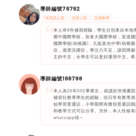
76762
導師編號
*全英語上堂
全英上堂
互動教學
本人有8年補習經驗，學生分別來自本地
耀中國際學校，加拿大國際學校，宣道國
國際學校(幼稚園)，九龍真光中學(幼稚
症，過度活躍症，專注力不足，讀寫障礙
主的中文，令學生可以更好運用中文。希
166798
導師編號
本人為26年DSE畢業生，就讀於培僑書
補習社教導學生的經驗，但日常有教導弟
始學習普通話，小學期間有獲領普通話朗
和教學方式可以分享。另外，本人性格有
whatsapp傾～