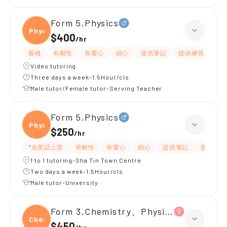
Form 5,Physics
Physi
$400
/
hr
嚴格
有耐性
有愛心
細心
提供筆記
提供練習題/試題
Video tutoring
Three days a week-1.5Hour/cls
Male tutor/Female tutor-Serving Teacher
Form 5,Physics
Physi
$250
/
hr
*全英語上堂
有耐性
有愛心
細心
提供筆記
提供練習
1 to 1 tutoring-Sha Tin Town Centre
Two days a week-1.5Hour/cls
Male tutor-University
Form 3,Chemistry、Physics
Chemi
$450