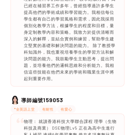
已經在補習界工作多年，曾經指導過許多學生
提高他們的學術成績和學習能力。我相信每位
學生都有自己的學習風格和需求，因此我採用
個別化教學方法，根據學生的程度和目標，量
身定制教學內容和策略。我致力於提供清晰而
深入的解釋，並結合實例和練習，幫助學生建
立堅實的基礎和解決問題的能力。 除了教授學
科知識外，我也重視培養學生的學習方法和解
決問題的能力。我鼓勵學生主動思考，提出問
題，並培養他們的邏輯思維和分析能力。我相
信這些技能在他們未來的學術和職業生涯中將
起到重要作用。
159053
導師編號
*全英語上堂
有耐性
有愛心
物理： 就讀香港科技大學聯合課程 理學（生物
科技及商業） DSE物理Lv5 正在為高中生進行
私人補習 連續6年學習奧數 曾在多項奧數比賽