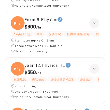
One day a week -1.5Hour/cls
Male tutor/Female tutor-University
Form 6,Physics
Physi
$300
/
hr
*全英語上堂
嚴格
提供筆記
提供練習題/試題
指導功課
1 to 1 tutoring-Ma On Shan
Three days a week-1.5Hour/cls
Male tutor-University
year 12,Physics HL
Physi
$350
/
hr
解題思路
應試策略
提供練習題/試題
提供筆記
嚴格
Video tutoring
One day a week -1.5Hour/cls
Male tutor/Female tutor-University