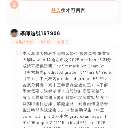
登入
後才可留言
167906
導師編號
*全英語上堂
有耐性
有愛心
本人為港大醫科生尋補習學生 數理專補 畢業於
大埔區band 1A地區名校 2025 dse best 5 31分
成績可提供證明 Phy 5** math 5** Chem 5*
（中六校內predicted grade : 5**) m2 5* Bio 5
（中五、中六校內predicted grade : 5* ,中五
曾獲分科獎，高中三年皆為全級前三） ⭐️了解
學生需要，講解清晰 ⭐️自設詳細高質素筆記，
有大量模擬試題 ⭐️能針對學生弱項重點加強 ⭐️
具獨特邏輯思維，解題思路，知道如何協助學
生短時間內快速進步。 ✅曾協助學生 ⭐️中五
core math pre 2 ->中六 grad exam paper 1
91/105 paper 2 41/45 （level 5*） -> 2026