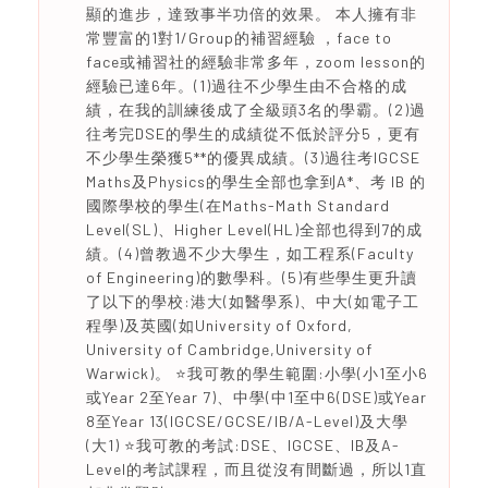
顯的進步，達致事半功倍的效果。 本人擁有非
常豐富的1對1/Group的補習經驗 ，face to
face或補習社的經驗非常多年，zoom lesson的
經驗已達6年。(1)過往不少學生由不合格的成
績，在我的訓練後成了全級頭3名的學霸。(2)過
往考完DSE的學生的成績從不低於評分5，更有
不少學生榮獲5**的優異成績。(3)過往考IGCSE
Maths及Physics的學生全部也拿到A*、考 IB 的
國際學校的學生(在Maths-Math Standard
Level(SL)、Higher Level(HL)全部也得到7的成
績。(4)曾教過不少大學生，如工程系(Faculty
of Engineering)的數學科。(5)有些學生更升讀
了以下的學校:港大(如醫學系)、中大(如電子工
程學)及英國(如University of Oxford,
University of Cambridge,University of
Warwick)。 ⭐️我可教的學生範圍:小學(小1至小6
或Year 2至Year 7)、中學(中1至中6(DSE)或Year
8至Year 13(IGCSE/GCSE/IB/A-Level)及大學
(大1) ⭐️我可教的考試:DSE、IGCSE、IB及A-
Level的考試課程，而且從沒有間斷過，所以1直