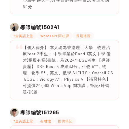
心應手 快人一步! 🌟曾經有學生由20分進步到
60分
150241
導師編號
*全英語上堂
WhatsAPP問功課
長期補習
【個人簡介】 本人現為香港理工大學，物理治
療Year 2學生； 中學畢業於Band 1英文中學 優
才(楊殷有娣)書院，為2024年DSE考生 【導師
資歷】 DSE Best 6 成績33分，生物 5**，物
理、化學 5*，英文、數學 5 IELTS：Overall 7.5
IGCSE：Biology A*，Physics A 【補習特色】
可提供24小時 WhatsApp 問功課，筆記/練習
題/試題
151265
導師編號
*全英語上堂
有耐性
提供筆記