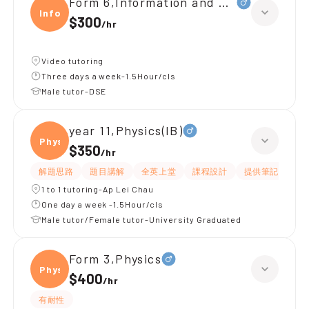
Form 6,Information and Communica
Infor
$300
/
hr
Video tutoring
Three days a week-1.5Hour/cls
Male tutor-DSE
year 11,Physics(IB)
Physi
$350
/
hr
解題思路
題目講解
全英上堂
課程設計
提供筆記
有
1 to 1 tutoring-Ap Lei Chau
One day a week -1.5Hour/cls
Male tutor/Female tutor-University Graduated
Form 3,Physics
Physi
$400
/
hr
有耐性