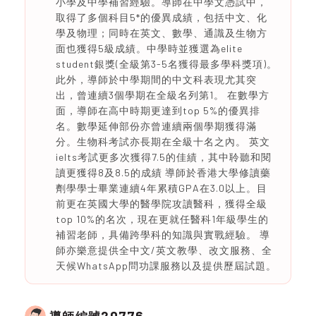
小學及中學補習經驗。導師在中學文憑試中，
取得了多個科目5*的優異成績，包括中文、化
學及物理；同時在英文、數學、通識及生物方
面也獲得5級成績。中學時並獲選為elite
student銀獎(全級第3-5名獲得最多學科獎項)。
此外，導師於中學期間的中文科表現尤其突
出，曾連續3個學期在全級名列第1。 在數學方
面，導師在高中時期更達到top 5%的優異排
名。數學延伸部份亦曾連續兩個學期獲得滿
分。生物科考試亦長期在全級十名之內。 英文
ielts考試更多次獲得7.5的佳績，其中聆聽和閱
讀更獲得8及8.5的成績 導師於香港大學修讀藥
劑學學士畢業連續4年累積GPA在3.0以上。目
前更在英國大學的醫學院攻讀醫科，獲得全級
top 10%的名次，現在更就任醫科1年級學生的
補習老師，具備跨學科的知識與實戰經驗。 導
師亦樂意提供全中文/英文教學、改文服務、全
天候WhatsApp問功課服務以及提供歷屆試題。
20776