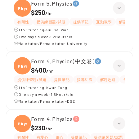
Form 5,Physics
Physi
$250
/
hr
有耐性
提供練習題/試題
提供筆記
互動教學
解題思路
1 to 1 tutoring-Siu Sai Wan
Two days a week-2Hour/cls
Male tutor/Female tutor-University
Form 4,Physics(中文卷)
Physi
$400
/
hr
提供練習題/試題
提供筆記
指導功課
解題思路
長期補習
1 to 1 tutoring-Kwun Tong
One day a week -1.5Hour/cls
Male tutor/Female tutor-DSE
Form 4,Physics
Physi
$230
/
hr
有耐性
有愛心
細心
提供筆記
提供練習題/試題
指導