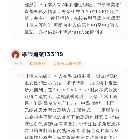
經歷】 e.g.本人有2年多補習經驗，中學畢業後1
直都有私人補習，有學生在2024年DSE獲取佳
績，亦有4年教琴經驗，在校有與同學交流學習
【個人優勢】 可提供本人編寫的中1至中6個人
筆記，亦提供24小時WhatsApp問問題
133119
導師編號
細心
提供筆記
提供練習題/試題
【個人成績】 本人在學成績不俗，明白補底的
重要性和進步方法。求學時期，由成績中後進
步到前列，在MathsPhyChem小測及考試多次
取得全級前3。 現就讀香港理工大學 土木工程
系 4年級 畢業於屯門band 1中學 地點：屯門、
元朗或天水圍公眾地方 上課模式： 1. 用舉例方
式令同學了解概念並和其他課題作聯繫 2. 提供
練習以供操練(如有需要)，令學生從多角度思考
並且培養對這科的熟練感 以講解基礎知識以及
答題技巧為主，練習為輔有需要時會提供筆記