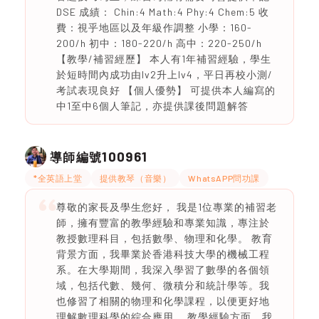
DSE 成績： Chin:4 Math:4 Phy:4 Chem:5 收
費：視乎地區以及年級作調整 小學：160-
200/h 初中：180-220/h 高中：220-250/h
【教學/補習經歷】 本人有1年補習經驗，學生
於短時間內成功由lv2升上lv4，平日再校小測/
考試表現良好 【個人優勢】 可提供本人編寫的
中1至中6個人筆記，亦提供課後問題解答
100961
導師編號
*全英語上堂
提供教琴（音樂）
WhatsAPP問功課
尊敬的家長及學生您好， 我是1位專業的補習老
師，擁有豐富的教學經驗和專業知識，專注於
教授數理科目，包括數學、物理和化學。 教育
背景方面，我畢業於香港科技大學的機械工程
系。在大學期間，我深入學習了數學的各個領
域，包括代數、幾何、微積分和統計學等。我
也修習了相關的物理和化學課程，以便更好地
理解數理科學的綜合應用。 教學經驗方面，我