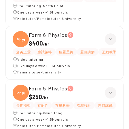
1 to 1 tutoring-North Point
One day a week -1.5Hour/cls
Male tutor/Female tutor-University
Form 6,Physics
Physi
$400
/
hr
全英上堂
應試策略
解題思路
題目講解
互動教學
有
Video tutoring
Five days a week-1.5Hour/cls
Female tutor-University
Form 5,Physics
Physi
$250
/
hr
長期補習
有耐性
互動教學
課程設計
題目講解
提供
1 to 1 tutoring-Kwun Tong
One day a week -1.5Hour/cls
Male tutor/Female tutor-University