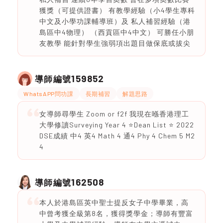
獲獎（可提供證書） 有教學經驗（小4學生專科
中文及小學功課輔導班）及 私人補習經驗（港
島區中4物理） （西貢區中4中文） 可勝任小朋
友教學 能針對學生強弱項出題目做保底或拔尖
159852
導師編號
WhatsAPP問功課
長期補習
解題思路
女導師尋學生 Zoom or f2f 我現在喺香港理工
大學修讀Surveying Year 4 ⭐️Dean List ⭐️ 2022
DSE成績 中4 英4 Math 4 通4 Phy 4 Chem 5 M2
4
162508
導師編號
本人於港島區英中聖士提反女子中學畢業，高
中曾考獲全級第8名，獲得獎學金；導師有豐富