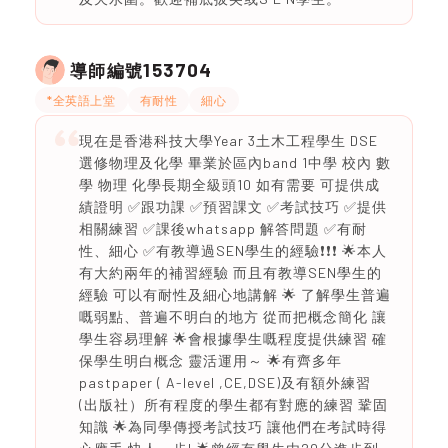
153704
導師編號
*全英語上堂
有耐性
細心
現在是香港科技大學Year 3土木工程學生 DSE
選修物理及化學 畢業於區內band 1中學 校內 數
學 物理 化學長期全級頭10 如有需要 可提供成
績證明 ✅跟功課 ✅預習課文 ✅考試技巧 ✅提供
相關練習 ✅課後whatsapp 解答問題 ✅有耐
性、細心 ✅有教導過SEN學生的經驗❗️❗️❗️ 🌟本人
有大約兩年的補習經驗 而且有教導SEN學生的
經驗 可以有耐性及細心地講解 🌟 了解學生普遍
嘅弱點、普遍不明白的地方 從而把概念簡化 讓
學生容易理解 🌟會根據學生嘅程度提供練習 確
保學生明白概念 靈活運用～ 🌟有齊多年
pastpaper ( A-level ,CE,DSE)及有額外練習
(出版社）所有程度的學生都有對應的練習 鞏固
知識 🌟為同學傳授考試技巧 讓他們在考試時得