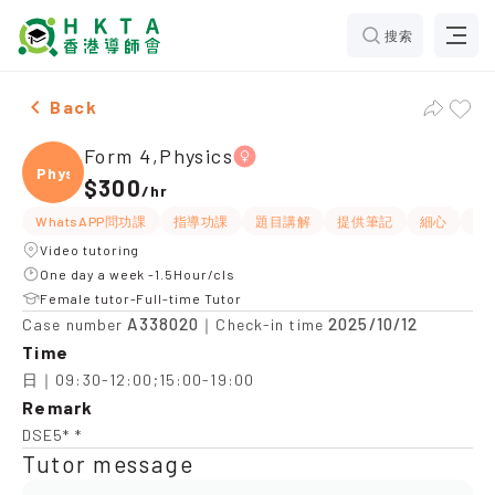
搜索
Female Form 4,Physics，Yau Tong Tuition recommenda
Back
Form 4,Physics
Physi
$300
/
hr
WhatsAPP問功課
指導功課
題目講解
提供筆記
細心
有
Video tutoring
One day a week -1.5Hour/cls
Female tutor-Full-time Tutor
A338020
2025/10/12
Case number
｜Check-in time
Time
日｜09:30-12:00;15:00-19:00
Remark
DSE5* *
Tutor message