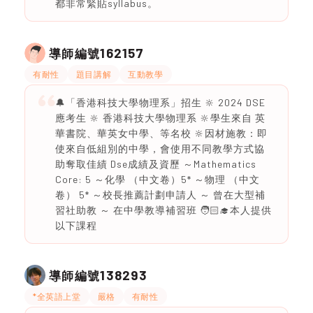
都非常緊貼syllabus。
162157
導師編號
有耐性
題目講解
互動教學
🔔「香港科技大學物理系」招生 🔆 2024 DSE
應考生 🔆 香港科技大學物理系 🔆學生來自 英
華書院、華英女中學、等名校 🔆因材施教：即
使來自低組別的中學，會使用不同教學方式協
助奪取佳績 Dse成績及資歷 ～Mathematics
Core: 5 ～化學 （中文卷）5* ～物理 （中文
卷） 5* ～校長推薦計劃申請人 ～ 曾在大型補
習社助教 ～ 在中學教導補習班 🧑🏻‍🎓本人提供
以下課程
138293
導師編號
*全英語上堂
嚴格
有耐性