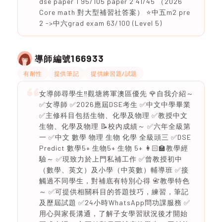
dse paper 1 95/105 paper 2 41/45 （2026
Core math 對大型補習社答案） ⭐️中五m2 pre
2 ->中六grad exam 63/100 (Level 5)
166933
導師編號
有耐性
提供筆記
提供練習題/試題
女導師尋學生‼️觀塘將軍澳區優先 🌹自我介紹～
✅女導師 ✅2026應屆DSE考生 ✅中文中學畢業
✅主修科目包括生物、化學及物理 ✅教授中文
生物、化學及物理 📝校內成績～ ✅六年全級第
一 ✅中文 數學 物理 生物 化學 全級頭三 ✅DSE
Predict 數學5+ 生物5+ 生物 5+ 👩🏻‍🏫教學經
驗～ ✅現致力於上門私補工作 ✅曾教授初中
（數學、英文）及小學（中英數）輔導班 ✅接
觸過不同學生，對補底有特別心得 📇教學特色
～ ✅可提供相關科目的答題技巧，練習，筆記
及歷屆試題 ✅24小時WhatsApp問功課服務 ✅
用心與家長溝通，了解子女學習狀況後才開始