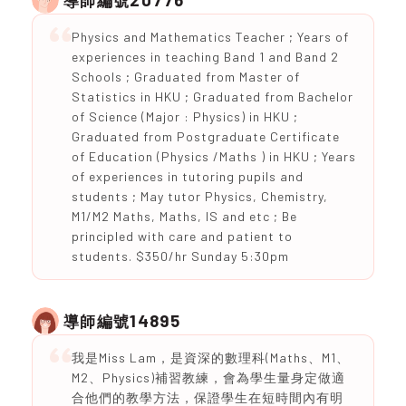
導師編號
Physics and Mathematics Teacher ; Years of
experiences in teaching Band 1 and Band 2
Schools ; Graduated from Master of
Statistics in HKU ; Graduated from Bachelor
of Science (Major : Physics) in HKU ;
Graduated from Postgraduate Certificate
of Education (Physics /Maths ) in HKU ; Years
of experiences in tutoring pupils and
students ; May tutor Physics, Chemistry,
M1/M2 Maths, Maths, IS and etc ; Be
principled with care and patient to
students. $350/hr Sunday 5:30pm
14895
導師編號
我是Miss Lam，是資深的數理科(Maths、M1、
M2、Physics)補習教練，會為學生量身定做適
合他們的教學方法，保證學生在短時間內有明