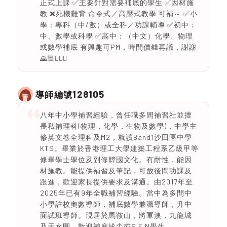
正式上課 ✅主要針對需要補底的學生 ✅因材施
教 ❌死機難背 命令式／高壓式教學 可補～ ✅小
學：專科（中/數）或全科／功課輔導 ✅初中：
中、數學或科學 ✅高中：（中文）化學、物理
或數學補底 有興趣可PM，時間價錢再議，謝謝
🙏🏻🙇🏻‍♀️
128105
導師編號
八年中小學補習經驗，曾任職多間補習社並擅
長私補理科(物理，化學，生物及數學)，中學主
修英文卷全理科及M2，就讀Band1沙田區中學
KTS。畢業於香港理工大學建築工程系乙級甲等
修畢學士學位及副修韓國文化。有耐性，能因
材施教。能提供補習及筆記，可放後問功課及
跟進，歡迎家長提供要求及溝通。由2017年至
2025年已有9年全職補習經驗。當中為多間中
小學註校奧數導師，補底數學兼職導師，升中
面試班導師。現居於馬鞍山，將軍澳，九龍城
及天水圍。歡迎補底拔尖或S E N學生。