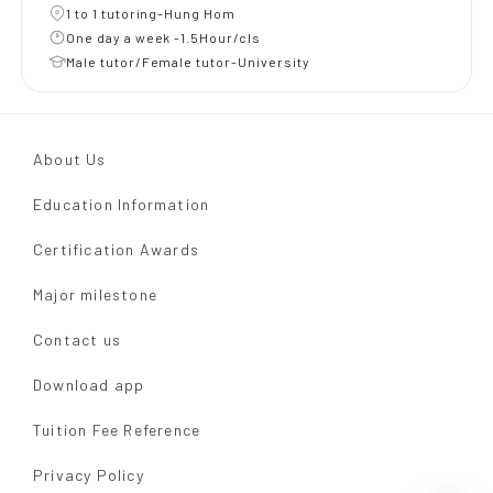
1 to 1 tutoring-Hung Hom
One day a week -1.5Hour/cls
Male tutor/Female tutor-University
About Us
Education Information
Certification Awards
Major milestone
Contact us
Download app
Tuition Fee Reference
Privacy Policy