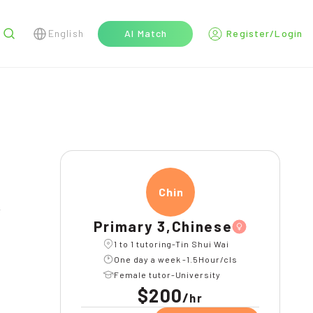
English
AI Match
Register/Login
r
Chine
Primary 3,Chinese
1 to 1 tutoring-Tin Shui Wai
One day a week -1.5Hour/cls
Female tutor-University
$200
/
hr