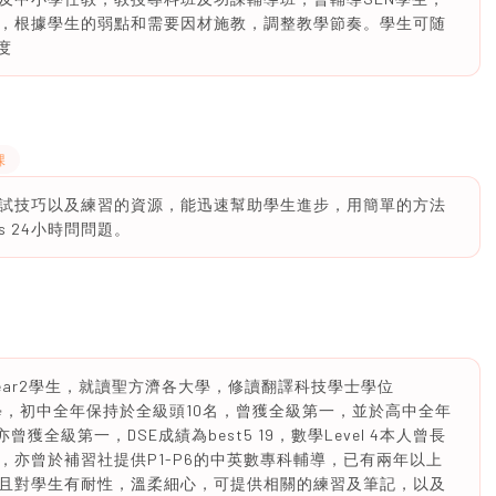
，根據學生的弱點和需要因材施教，調整教學節奏。學生可随
度
課
試技巧以及練習的資源，能迅速幫助學生進步，用簡單的方法
s 24小時問問題。
Year2學生，就讀聖方濟各大學，修讀翻譯科技學士學位
中學，初中全年保持於全級頭10名，曾獲全級第一，並於高中全年
全級第一，DSE成績為best5 19，數學Level 4本人曾長
亦曾於補習社提供P1-P6的中英數專科輔導，已有兩年以上
且對學生有耐性，溫柔細心，可提供相關的練習及筆記，以及