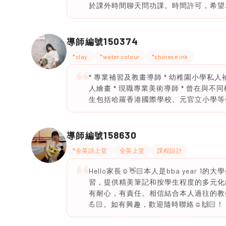
於課外時間聊天問功課。時間許可，希望為
150374
導師編號
*clay
*water colour
*chinese ink
* 專業補習及教畫導師 * 幼稚園小學私人補
人繪畫 * 現職專業美術導師 * 曾在與不同
生包括哈羅香港國際學校、元官立小學等學
158630
導師編號
*全英語上堂
全英上堂
課程設計
Hello家長☺️👋🏻本人是bba year
習，提供精美筆記和按學生程度的多元化練
有耐心，有責任。相信結合本人過往的教
💪🏻。如有興趣，歡迎隨時聯絡☺️🙌🏻！