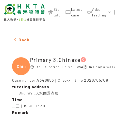
Star
Latest
Video
tutor
case
Teaching
Female Primary 3,Chinese，Tin Shui Wai Tuition r
Back
Primary 3,Chinese
Chine
1 to 1 tutoring-Tin Shui Wai
One day a week
A348653
2026/05/09
Case number
｜Check-in time
tutoring address
Tin Shui Wai,天水圍景湖居
Time
二三｜15:30-17:30
Remark