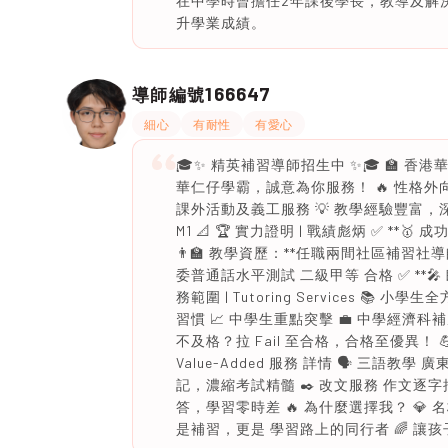
在中學時曾擔任2年課後學長，教導及解
升學業成績。
166647
導師編號
細心
有耐性
有愛心
🎓✨ 精英補習導師招生中 ✨🎓 🏫 香港華仁書院 2
華仁仔學霸，誠意為你服務！ 🔥 性格外
課外活動及義工服務 💡 教學經驗豐富，深明學生
M1 📐 🏆 實力證明 | 戰績彪炳 ✅ **
👨‍🏫 教學資歷：**任職兩間社區補習社導師
委普通話水平測試 二級甲等 合格 ✅ **
務範圍 | Tutoring Services 📚
習慣 📈 中學生重點突擊 💼 中學經濟
不及格？拉 Fail 至合格，合格至優異！ 💪
Value-Added 服務 詳情 🗣️ 三語教學
記，濃縮考試精髓 ✒️ 改文服務 作文逐字批改
答，學習零時差 🔥 為什麼選擇我？ 💎 
是補習，更是 學習路上的同行者 🌈 讓孩