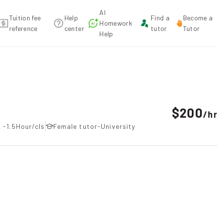
AI
Tuition fee
Help
Find a
Become a
Homework
reference
center
tutor
Tutor
Help
ecommendation
$200
/
h
 -1.5Hour/cls
Female tutor-University