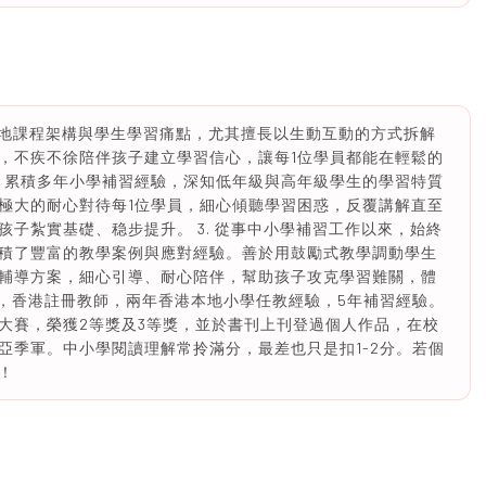
本地課程架構與學生學習痛點，尤其擅長以生動互動的方式拆解
，不疾不徐陪伴孩子建立學習信心，讓每1位學員都能在輕鬆的
. 累積多年小學補習經驗，深知低年級與高年級學生的學習特質
極大的耐心對待每1位學員，細心傾聽學習困惑，反覆講解直至
子紮實基礎、稳步提升。 3. 從事中小學補習工作以來，始終
積了豐富的教學案例與應對經驗。善於用鼓勵式教學調動學生
輔導方案，細心引導、耐心陪伴，幫助孩子攻克學習難關，體
書，香港註冊教師，兩年香港本地小學任教經驗，5年補習經驗。
大賽，榮獲2等獎及3等獎，並於書刊上刊登過個人作品，在校
亞季軍。中小學閱讀理解常拎滿分，最差也只是扣1-2分。若個
！