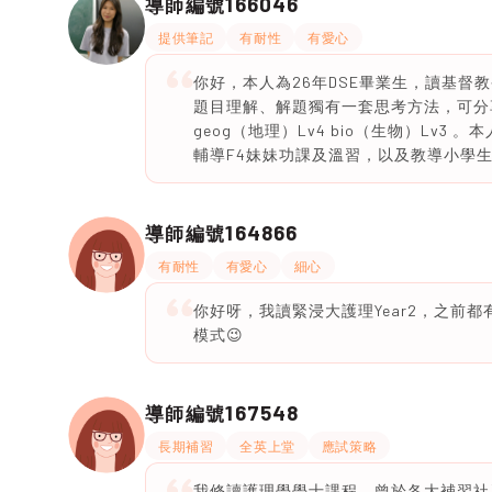
166046
導師編號
提供筆記
有耐性
有愛心
你好，本人為26年DSE畢業生，讀基
題目理解、解題獨有一套思考方法，可分享給學
geog（地理）Lv4 bio（生物）Lv
輔導F4妹妹功課及溫習，以及教導小學
164866
導師編號
有耐性
有愛心
細心
你好呀，我讀緊浸大護理Year2，之前
模式😉
167548
導師編號
長期補習
全英上堂
應試策略
我修讀護理學學士課程，曾於各大補習社