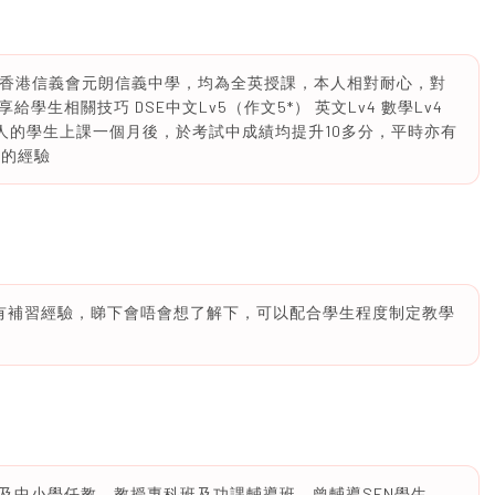
督教香港信義會元朗信義中學，均為全英授課，本人相對耐心，對
生相關技巧 DSE中文Lv5（作文5*） 英文Lv4 數學Lv4
3 。本人的學生上課一個月後，於考試中成績均提升10多分，平時亦有
生的經驗
都有補習經驗，睇下會唔會想了解下，可以配合學生程度制定教學
及中小學任教，教授專科班及功課輔導班，曾輔導SEN學生，