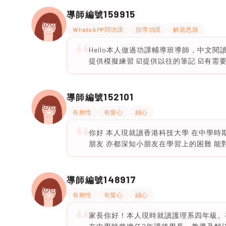
159915
導師編號
WhatsAPP問功課
指導功課
解題思路
Hello本人做過功課輔導班導師，中文閱讀
提供模擬練習 ☑️提供以往的筆記 ☑️有需
152101
導師編號
有耐性
有愛心
細心
你好 本人現就讀香港科技大學 在中學時
朋友 亦都深知小朋友在學習上的困難 能
148917
導師編號
有耐性
有愛心
細心
家長你好！本人現時就讀護理系四年級。