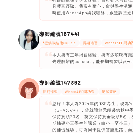
具豐富經驗。我富有耐心，會與學生溝通
時使用WhatsApp與我聯絡，跟進課堂進
167441
導師編號
*提供教結他ukulele
長期補習
WhatsAPP問功
本人擁有三年補習經驗，擁有多項獨有應
去理解難的concept，能長期補習以及wt
147362
導師編號
長期補習
WhatsAPP問功課
應試策略
您好！本人為2024年的DSE考生，現為
（GPA3.7/4），曾就讀於元朗裘錦秋
保持於頭20名，英文保持於全級頭5名，亦曾獲
期輔導小三學生的課業（由小一至小三），
的補習經驗，可為同學提供答題思路，而