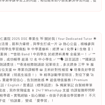
決學弟學妹學習上的問題，相信能幫助小朋友解決學習問題，提
025 DSE 畢業生 👋 關於我 | Your Dedicated Tutor 🌟
向活潑，親和力爆燈，與學生打成一片 🤝 熱心公益，積極參與
學習痛點 🎯 中學選修科：經濟 📊 | 化學 🧪 | 生物 🧬 |
 成功案例：**曾助 Band 1 中四學生 於經濟科勇奪 全級第一！ ✅ **
，成功輔導 超過 12 名 中小學生 ✅ **🗣️ 語言認證：**國家語
 朗誦獎項：**香港校際朗誦節 冠軍得主，多次躋身 三甲 🎯 服
 小學生全方位支援 ✏️ 專業功課輔導 📖 主科針對性補習 🧠 培養良好學習
科補底專家（弱底生福音！） 🎯 精準診斷學習弱項，對症下藥 🚀
 重建學習信心，告別挫敗感 🌟 超值增值服務 | Premium
 廣東話 / English / 普通話（標準認證） 📝 獨家筆記 自製精華筆
，寫作突飛猛進 📱 24/7 WhatsApp 支援 功課疑難即問即
名校學霸 × 實戰經驗 × 貼心關顧 = 你孩子的最佳學習夥伴！ 不只
子從 「怕讀書」 變成 「愛學習」！