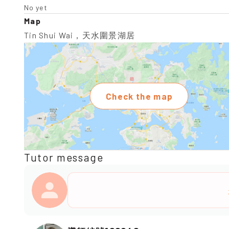
No yet
Map
Tin Shui Wai，天水圍景湖居
Check the map
Tutor message