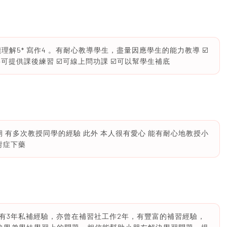
理解5* 寫作4 。有耐心教導學生，盡量因應學生的能力教導 ☑️
要可提供課後練習 ☑️可線上問功課 ☑️可以幫學生補底
期 有多次教授同學的經驗 此外 本人很有愛心 能有耐心地教授小
對症下藥
有3年私補經驗，亦曾在補習社工作2年，有豐富的補習經驗，