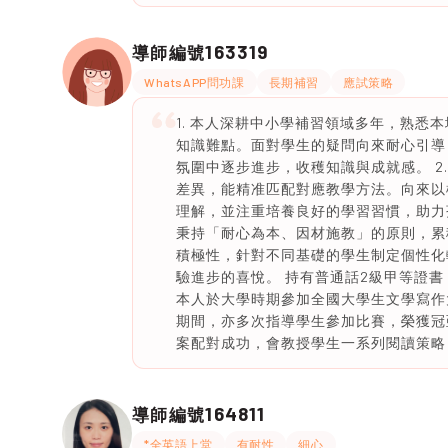
163319
導師編號
WhatsAPP問功課
長期補習
應試策略
1. 本人深耕中小學補習領域多年，熟悉
知識難點。面對學生的疑問向來耐心引導
氛圍中逐步進步，收穫知識與成就感。 2
差異，能精准匹配對應教學方法。向來以
理解，並注重培養良好的學習習慣，助力孩
秉持「耐心為本、因材施教」的原則，累
積極性，針對不同基礎的學生制定個性化
驗進步的喜悅。 持有普通話2級甲等證
本人於大學時期參加全國大學生文學寫作
期間，亦多次指導學生參加比賽，榮獲冠
案配對成功，會教授學生一系列閱讀策略
164811
導師編號
*全英語上堂
有耐性
細心