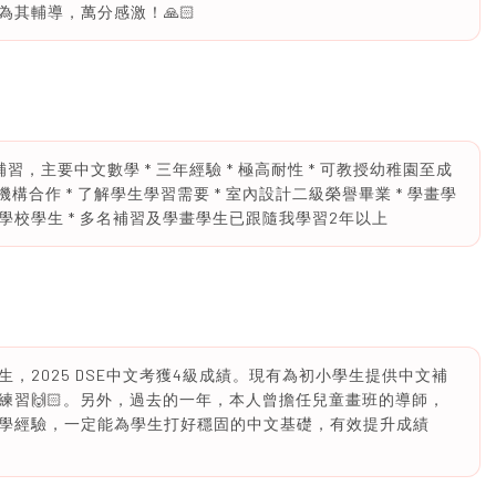
其輔導，萬分感激！🙏🏻
習，主要中文數學 * 三年經驗 * 極高耐性 * 可教授幼稚園至成
機構合作 * 了解學生學習需要 * 室內設計二級榮譽畢業 * 學畫學
校學生 * 多名補習及學畫學生已跟隨我學習2年以上
 1的大學生，2025 DSE中文考獲4級成績。現有為初小學生提供中文補
習🙌🏻。另外，過去的一年，本人曾擔任兒童畫班的導師，
學經驗，一定能為學生打好穩固的中文基礎，有效提升成績